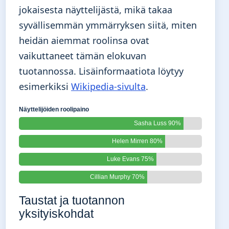
jokaisesta näyttelijästä, mikä takaa
syvällisemmän ymmärryksen siitä, miten
heidän aiemmat roolinsa ovat
vaikuttaneet tämän elokuvan
tuotannossa. Lisäinformaatiota löytyy
esimerkiksi
Wikipedia-sivulta
.
Näyttelijöiden roolipaino
Sasha Luss 90%
Helen Mirren 80%
Luke Evans 75%
Cillian Murphy 70%
Taustat ja tuotannon
yksityiskohdat