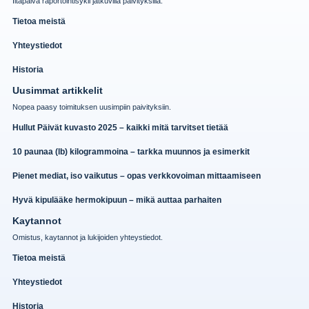
Iltapaiva raportointisykli jatkuvilla paivityksilla.
Tietoa meistä
Yhteystiedot
Historia
Uusimmat artikkelit
Nopea paasy toimituksen uusimpiin paivityksiin.
Hullut Päivät kuvasto 2025 – kaikki mitä tarvitset tietää
10 paunaa (lb) kilogrammoina – tarkka muunnos ja esimerkit
Pienet mediat, iso vaikutus – opas verkkovoiman mittaamiseen
Hyvä kipulääke hermokipuun – mikä auttaa parhaiten
Kaytannot
Omistus, kaytannot ja lukijoiden yhteystiedot.
Tietoa meistä
Yhteystiedot
Historia