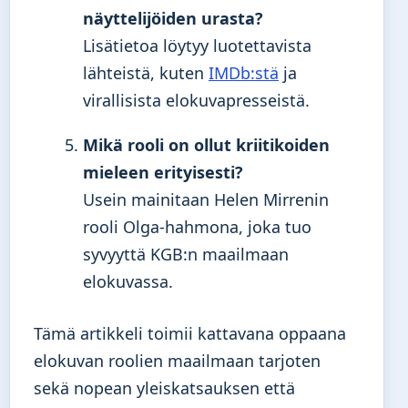
näyttelijöiden urasta?
Lisätietoa löytyy luotettavista
lähteistä, kuten
IMDb:stä
ja
virallisista elokuvapresseistä.
Mikä rooli on ollut kriitikoiden
mieleen erityisesti?
Usein mainitaan Helen Mirrenin
rooli Olga-hahmona, joka tuo
syvyyttä KGB:n maailmaan
elokuvassa.
Tämä artikkeli toimii kattavana oppaana
elokuvan roolien maailmaan tarjoten
sekä nopean yleiskatsauksen että