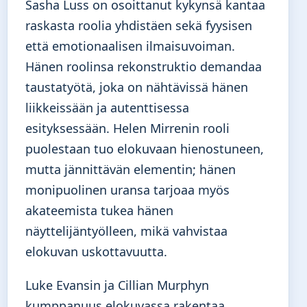
Sasha Luss on osoittanut kykynsä kantaa
raskasta roolia yhdistäen sekä fyysisen
että emotionaalisen ilmaisuvoiman.
Hänen roolinsa rekonstruktio demandaa
taustatyötä, joka on nähtävissä hänen
liikkeissään ja autenttisessa
esityksessään. Helen Mirrenin rooli
puolestaan tuo elokuvaan hienostuneen,
mutta jännittävän elementin; hänen
monipuolinen uransa tarjoaa myös
akateemista tukea hänen
näyttelijäntyölleen, mikä vahvistaa
elokuvan uskottavuutta.
Luke Evansin ja Cillian Murphyn
kumppanuus elokuvassa rakentaa