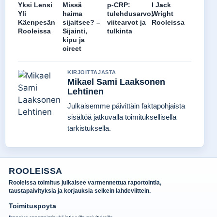
Yksi Lensi
Missä
p-CRP:
I Jack
Yli
haima
tulehdusarvo,
Wright
Käenpesän
sijaitsee? –
viitearvot ja
Rooleissa
Rooleissa
Sijainti,
tulkinta
kipu ja
oireet
KIRJOITTAJASTA
Mikael Sami Laaksonen
Lehtinen
Julkaisemme päivittäin faktapohjaista
sisältöä jatkuvalla toimituksellisella
tarkistuksella.
ROOLEISSA
Rooleissa toimitus julkaisee varmennettua raportointia,
taustapaivityksia ja korjauksia selkein lahdeviittein.
Toimituspoyta