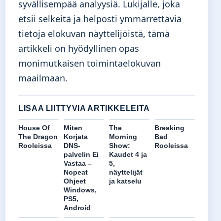
syvällisempää analyysiä. Lukijalle, joka
etsii selkeitä ja helposti ymmärrettäviä
tietoja elokuvan näyttelijöistä, tämä
artikkeli on hyödyllinen opas
monimutkaisen toimintaelokuvan
maailmaan.
LISAA LIITTYVIA ARTIKKELEITA
House Of
Miten
The
Breaking
The Dragon
Korjata
Morning
Bad
Rooleissa
DNS-
Show:
Rooleissa
palvelin Ei
Kaudet 4 ja
Vastaa –
5,
Nopeat
näyttelijät
Ohjeet
ja katselu
Windows,
PS5,
Android