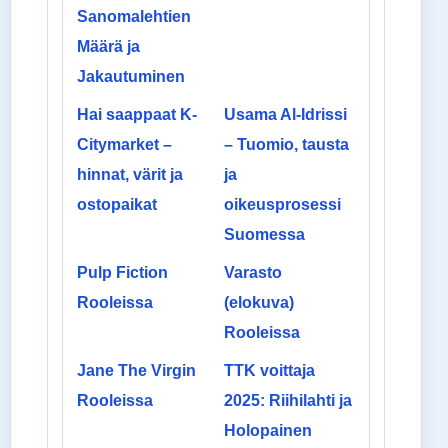
Sanomalehtien
Määrä ja
Jakautuminen
Hai saappaat K-
Usama Al-Idrissi
Citymarket –
– Tuomio, tausta
hinnat, värit ja
ja
ostopaikat
oikeusprosessi
Suomessa
Pulp Fiction
Varasto
Rooleissa
(elokuva)
Rooleissa
Jane The Virgin
TTK voittaja
Rooleissa
2025: Riihilahti ja
Holopainen