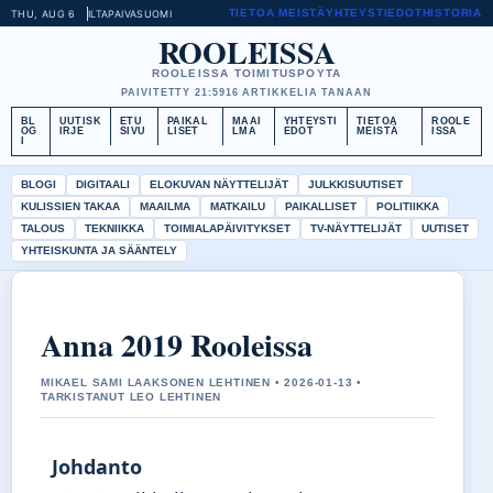
TIETOA MEISTÄ
YHTEYSTIEDOT
HISTORIA
THU, AUG 6
ILTAPAIVA
SUOMI
ROOLEISSA
ROOLEISSA TOIMITUSPOYTA
PAIVITETTY 21:59
16 ARTIKKELIA TANAAN
BL
UUTISK
ETU
PAIKAL
MAAI
YHTEYSTI
TIETOA
ROOLE
OG
IRJE
SIVU
LISET
LMA
EDOT
MEISTÄ
ISSA
I
BLOGI
DIGITAALI
ELOKUVAN NÄYTTELIJÄT
JULKKISUUTISET
KULISSIEN TAKAA
MAAILMA
MATKAILU
PAIKALLISET
POLITIIKKA
TALOUS
TEKNIIKKA
TOIMIALAPÄIVITYKSET
TV-NÄYTTELIJÄT
UUTISET
YHTEISKUNTA JA SÄÄNTELY
Anna 2019 Rooleissa
MIKAEL SAMI LAAKSONEN LEHTINEN • 2026-01-13 •
TARKISTANUT LEO LEHTINEN
Johdanto