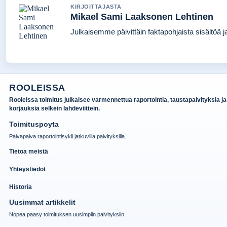
KIRJOITTAJASTA
Mikael Sami Laaksonen Lehtinen
Julkaisemme päivittäin faktapohjaista sisältöä jat
ROOLEISSA
Rooleissa toimitus julkaisee varmennettua raportointia, taustapaivityksia ja
korjauksia selkein lahdeviittein.
Toimituspoyta
Paivapaiva raportointisykli jatkuvilla paivityksilla.
Tietoa meistä
Yhteystiedot
Historia
Uusimmat artikkelit
Nopea paasy toimituksen uusimpiin paivityksiin.