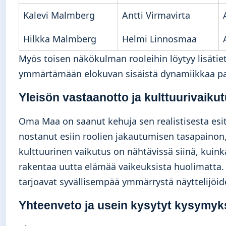
Kalevi Malmberg
Antti Virmavirta
Hilkka Malmberg
Helmi Linnosmaa
Myös toisen näkökulman rooleihin löytyy lisäti
ymmärtämään elokuvan sisäistä dynamiikkaa p
Yleisön vastaanotto ja kulttuurivaiku
Oma Maa on saanut kehuja sen realistisesta esitys
nostanut esiin roolien jakautumisen tasapainon,
kulttuurinen vaikutus on nähtävissä siinä, kuink
rakentaa uutta elämää vaikeuksista huolimatta. T
tarjoavat syvällisempää ymmärrystä näyttelijöid
Yhteenveto ja usein kysytyt kysymyk