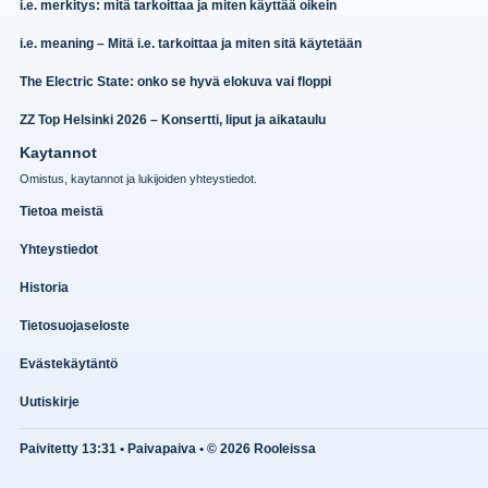
i.e. merkitys: mitä tarkoittaa ja miten käyttää oikein
i.e. meaning – Mitä i.e. tarkoittaa ja miten sitä käytetään
The Electric State: onko se hyvä elokuva vai floppi
ZZ Top Helsinki 2026 – Konsertti, liput ja aikataulu
Kaytannot
Omistus, kaytannot ja lukijoiden yhteystiedot.
Tietoa meistä
Yhteystiedot
Historia
Tietosuojaseloste
Evästekäytäntö
Uutiskirje
Paivitetty 13:31 • Paivapaiva • © 2026 Rooleissa