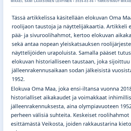
MIKAEL SAMI LAAKSONEN LEHTINEN • 2026-02-06 • TARKISTANUT MIKA
Tässä artikkelissa käsitellään elokuvan Oma Ma
roolijaon taustoja ja näyttelijäkaartia. Artikkeli 
pää- ja sivuroolihahmot, kertoo elokuvan aikak
sekä antaa nopean yleiskatsauksen roolijärjestel
näyttelijöiden urapoluista. Samalla pääset tut
elokuvan historialliseen taustaan, joka sijoittuu
jälleenrakennusaikaan sodan jälkeisistä vuosist
1952.
Elokuva Oma Maa, joka ensi-iltansa vuonna 201
historialliset aikakaudet ja voimakkaat inhimillis
jälleenrakennuksesta, aina olympiavuoteen 195
perheen välisiä suhteita. Keskeiset roolihahmo
esittämästä Veikosta, joiden rakkaustarina kieto