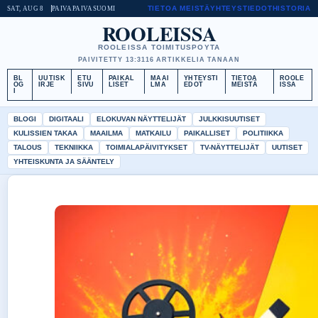
TIETOA MEISTÄ
YHTEYSTIEDOT
HISTORIA
SAT, AUG 8
PAIVAPAIVA
SUOMI
ROOLEISSA
ROOLEISSA TOIMITUSPOYTA
PAIVITETTY 13:31
16 ARTIKKELIA TANAAN
BL
UUTISK
ETU
PAIKAL
MAAI
YHTEYSTI
TIETOA
ROOLE
OG
IRJE
SIVU
LISET
LMA
EDOT
MEISTÄ
ISSA
I
BLOGI
DIGITAALI
ELOKUVAN NÄYTTELIJÄT
JULKKISUUTISET
KULISSIEN TAKAA
MAAILMA
MATKAILU
PAIKALLISET
POLITIIKKA
TALOUS
TEKNIIKKA
TOIMIALAPÄIVITYKSET
TV-NÄYTTELIJÄT
UUTISET
YHTEISKUNTA JA SÄÄNTELY