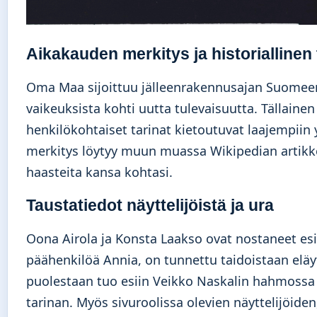
Aikakauden merkitys ja historiallinen
Oma Maa sijoittuu jälleenrakennusajan Suomeen,
vaikeuksista kohti uutta tulevaisuutta. Tällaine
henkilökohtaiset tarinat kietoutuvat laajempiin
merkitys löytyy muun muassa Wikipedian artikk
haasteita kansa kohtasi.
Taustatiedot näyttelijöistä ja ura
Oona Airola ja Konsta Laakso ovat nostaneet esii
päähenkilöä Annia, on tunnettu taidoistaan eläyt
puolestaan tuo esiin Veikko Naskalin hahmossa 
tarinan. Myös sivuroolissa olevien näyttelijöide