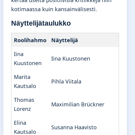
kertaa useita positiivisia kritiikkejä niin
kotimaassa kuin kansainvälisesti.
Näyttelijätaulukko
Roolihahmo
Näyttelijä
Iina
Iina Kuustonen
Kuustonen
Marita
Pihla Viitala
Kautsalo
Thomas
Maximilian Brückner
Lorenz
Elina
Susanna Haavisto
Kautsalo