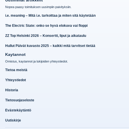
Uusimmat artikkelit
Nopea paasy toimituksen uusimpiin paivityksiin.
i.e. meaning – Mitä i.e. tarkoittaa ja miten sitä käytetään
The Electric State: onko se hyvä elokuva vai floppi
ZZ Top Helsinki 2026 – Konsertti, liput ja aikataulu
Hullut Päivät kuvasto 2025 – kaikki mitä tarvitset tietää
Kaytannot
Omistus, kaytannot ja lukijoiden yhteystiedot.
Tietoa meistä
Yhteystiedot
Historia
Tietosuojaseloste
Evästekäytäntö
Uutiskirje