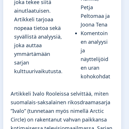
joka tekee siitä
Petja
ainutlaatuisen.
Peltomaa ja
Artikkeli tarjoaa
Joona Tena
nopeaa tietoa sekä
Komentoin
syvällistä analyysiä,
en analyysi
joka auttaa
ja
ymmärtämään
näyttelijöid
sarjan
en uran
kulttuurivaikutusta.
kohokohdat
Artikkeli Ivalo Rooleissa selvittää, miten
suomalais-saksalainen rikosdraamasarja
”Ivalo” (tunnetaan myös nimellä Arctic
Circle) on rakentanut vahvan paikkansa
kotimaisessa televisiomaailmassa. Sarjan