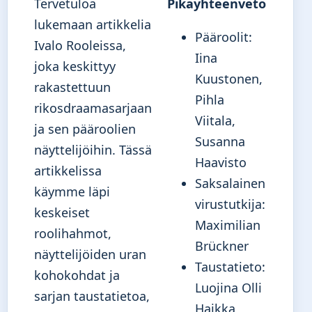
Tervetuloa
Pikayhteenveto
lukemaan artikkelia
Pääroolit:
Ivalo Rooleissa,
Iina
joka keskittyy
Kuustonen,
rakastettuun
Pihla
rikosdraamasarjaan
Viitala,
ja sen pääroolien
Susanna
näyttelijöihin. Tässä
Haavisto
artikkelissa
Saksalainen
käymme läpi
virustutkija:
keskeiset
Maximilian
roolihahmot,
Brückner
näyttelijöiden uran
Taustatieto:
kohokohdat ja
Luojina Olli
sarjan taustatietoa,
Haikka,