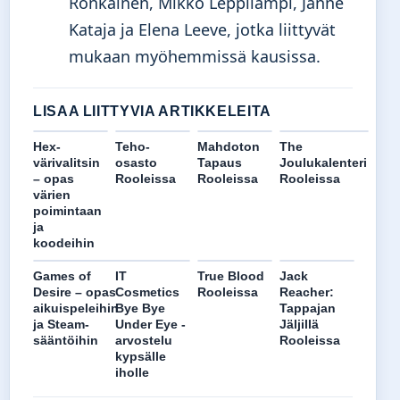
Ronkainen, Mikko Leppilampi, Janne
Kataja ja Elena Leeve, jotka liittyvät
mukaan myöhemmissä kausissa.
LISAA LIITTYVIA ARTIKKELEITA
Hex-
Teho-
Mahdoton
The
värivalitsin
osasto
Tapaus
Joulukalenteri
– opas
Rooleissa
Rooleissa
Rooleissa
värien
poimintaan
ja
koodeihin
Games of
IT
True Blood
Jack
Desire – opas
Cosmetics
Rooleissa
Reacher:
aikuispeleihin
Bye Bye
Tappajan
ja Steam-
Under Eye -
Jäljillä
sääntöihin
arvostelu
Rooleissa
kypsälle
iholle