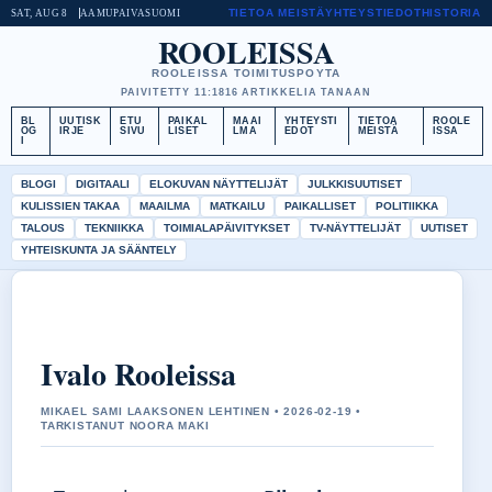
TIETOA MEISTÄ
YHTEYSTIEDOT
HISTORIA
SAT, AUG 8
AAMUPAIVA
SUOMI
ROOLEISSA
ROOLEISSA TOIMITUSPOYTA
PAIVITETTY 11:18
16 ARTIKKELIA TANAAN
BL
UUTISK
ETU
PAIKAL
MAAI
YHTEYSTI
TIETOA
ROOLE
OG
IRJE
SIVU
LISET
LMA
EDOT
MEISTÄ
ISSA
I
BLOGI
DIGITAALI
ELOKUVAN NÄYTTELIJÄT
JULKKISUUTISET
KULISSIEN TAKAA
MAAILMA
MATKAILU
PAIKALLISET
POLITIIKKA
TALOUS
TEKNIIKKA
TOIMIALAPÄIVITYKSET
TV-NÄYTTELIJÄT
UUTISET
YHTEISKUNTA JA SÄÄNTELY
Ivalo Rooleissa
MIKAEL SAMI LAAKSONEN LEHTINEN • 2026-02-19 •
TARKISTANUT NOORA MAKI