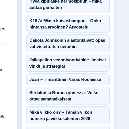
Hyvä kipulääke hermokipuun – mikä
auttaa parhaiten
K18 AirWash kuivashampoo – Onko
hintansa arvoinen? Arvostelu
jen
Dakota Johnsonin alastonkuvat: opas
vahvistettuihin tietoihin
Jalkapallon vedonlyöntivinkit: Ilmaiset
vinkit ja strategiat
kä
Joan – Timanttinen Varas Rooleissa
Sirdalud ja Burana yhdessä: Voiko
ottaa samanaikaisesti
Mikä viikko on? – Tämän viikon
män
numero ja viikkokalenteri 2026