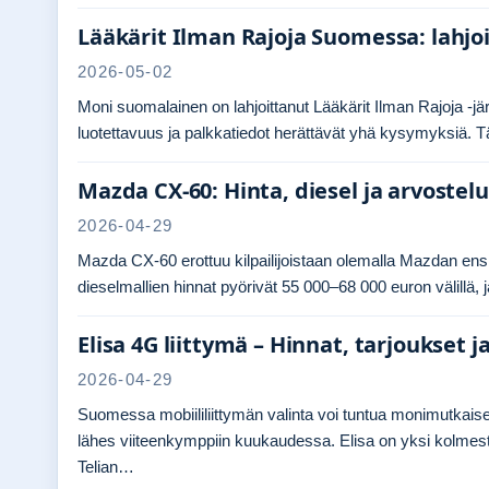
Lääkärit Ilman Rajoja Suomessa: lahj
2026-05-02
Moni suomalainen on lahjoittanut Lääkärit Ilman Rajoja -jär
luotettavuus ja palkkatiedot herättävät yhä kysymyksiä. Tä
Mazda CX-60: Hinta, diesel ja arvostelu
2026-04-29
Mazda CX-60 erottuu kilpailijoistaan olemalla Mazdan ensi
dieselmallien hinnat pyörivät 55 000–68 000 euron välillä
Elisa 4G liittymä – Hinnat, tarjoukset j
2026-04-29
Suomessa mobiililiittymän valinta voi tuntua monimutkaise
lähes viiteenkymppiin kuukaudessa. Elisa on yksi kolmesta
Telian…