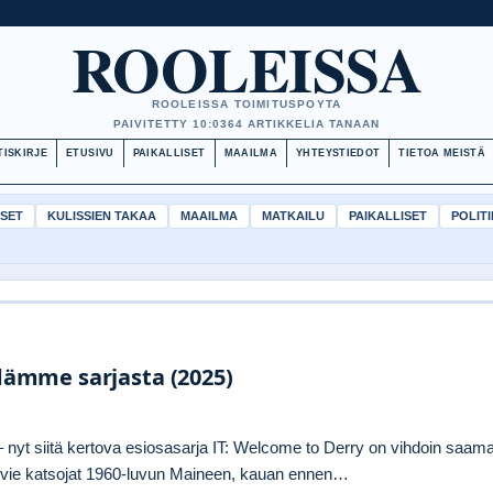
ROOLEISSA
ROOLEISSA TOIMITUSPOYTA
PAIVITETTY 10:03
64 ARTIKKELIA TANAAN
TISKIRJE
ETUSIVU
PAIKALLISET
MAAILMA
YHTEYSTIEDOT
TIETOA MEISTÄ
ISET
KULISSIEN TAKAA
MAAILMA
MATKAILU
PAIKALLISET
POLITI
edämme sarjasta (2025)
nyt siitä kertova esiosasarja IT: Welcome to Derry on vihdoin saam
a vie katsojat 1960-luvun Maineen, kauan ennen…