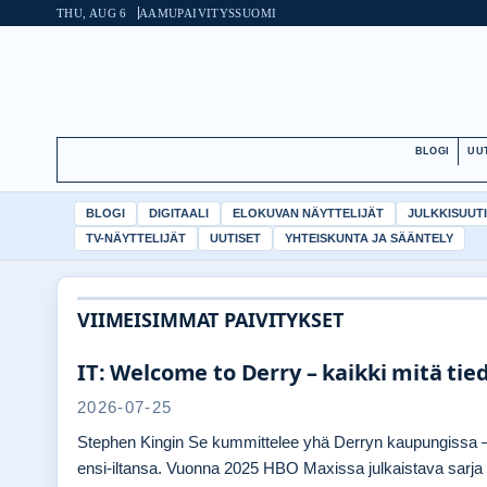
THU, AUG 6
AAMUPAIVITYS
SUOMI
BLOGI
UU
BLOGI
DIGITAALI
ELOKUVAN NÄYTTELIJÄT
JULKKISUUT
TV-NÄYTTELIJÄT
UUTISET
YHTEISKUNTA JA SÄÄNTELY
VIIMEISIMMAT PAIVITYKSET
IT: Welcome to Derry – kaikki mitä ti
2026-07-25
Stephen Kingin Se kummittelee yhä Derryn kaupungissa – 
ensi-iltansa. Vuonna 2025 HBO Maxissa julkaistava sarj