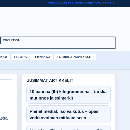
TIETOA MEISTÄ
YHTEYSTIEDOT
HISTORIA
ROOLEISSA
IKKA
TALOUS
TEKNIIKKA
TOIMIALAPÄIVITYKSET
UUSIMMAT ARTIKKELIT
10 paunaa (lb) kilogrammoina – tarkka
muunnos ja esimerkit
Pienet mediat, iso vaikutus – opas
verkkovoiman mittaamiseen
assa