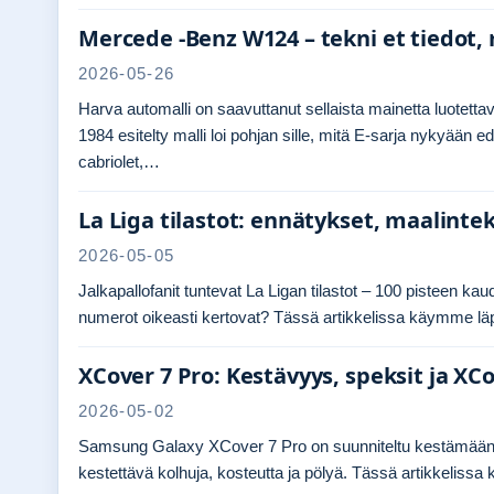
Mercede -Benz W124 – tekni et tiedot, 
2026-05-26
Harva automalli on saavuttanut sellaista mainetta luotet
1984 esitelty malli loi pohjan sille, mitä E-sarja nykyään 
cabriolet,…
La Liga tilastot: ennätykset, maalinteki
2026-05-05
Jalkapallofanit tuntevat La Ligan tilastot – 100 pisteen k
numerot oikeasti kertovat? Tässä artikkelissa käymme l
XCover 7 Pro: Kestävyys, speksit ja XCo
2026-05-02
Samsung Galaxy XCover 7 Pro on suunniteltu kestämään vaa
kestettävä kolhuja, kosteutta ja pölyä. Tässä artikkeliss