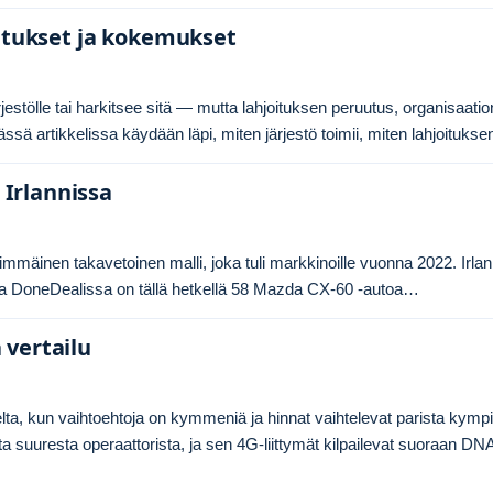
oitukset ja kokemukset
jestölle tai harkitsee sitä — mutta lahjoituksen peruutus, organisaatio
ssä artikkelissa käydään läpi, miten järjestö toimii, miten lahjoituks
 Irlannissa
mmäinen takavetoinen malli, joka tuli markkinoille vuonna 2022. Irla
, ja DoneDealissa on tällä hetkellä 58 Mazda CX-60 -autoa…
a vertailu
lta, kun vaihtoehtoja on kymmeniä ja hinnat vaihtelevat parista kymp
 suuresta operaattorista, ja sen 4G-liittymät kilpailevat suoraan DNA