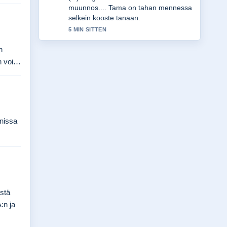
muunnos.... Tama on tahan mennessa
selkein kooste tanaan.
5 MIN SITTEN
n
en voi…
nnissa
istä
:n ja