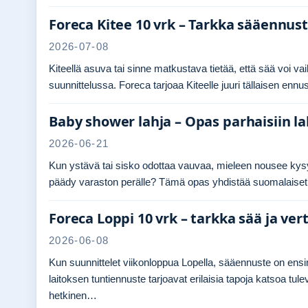
Foreca Kitee 10 vrk – Tarkka sääennust
2026-07-08
Kiteellä asuva tai sinne matkustava tietää, että sää voi va
suunnittelussa. Foreca tarjoaa Kiteelle juuri tällaisen en
Baby shower lahja – Opas parhaisiin lah
2026-06-21
Kun ystävä tai sisko odottaa vauvaa, mieleen nousee kysym
päädy varaston perälle? Tämä opas yhdistää suomalaiset pe
Foreca Loppi 10 vrk – tarkka sää ja vert
2026-06-08
Kun suunnittelet viikonloppua Lopella, sääennuste on ensi
laitoksen tuntiennuste tarjoavat erilaisia tapoja katsoa t
hetkinen…