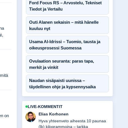
Ford Focus RS – Arvostelu, Tekniset
Tiedot ja Vertailu
Outi Alanen sekaisin – mitä hänelle
nna
kuuluu nyt
é,
Usama Al-Idrissi – Tuomio, tausta ja
oikeusprosessi Suomessa
Ovulaation seuranta: paras tapa,
merkit ja vinkit
 mitä
Naudan sisäpaisti uunissa –
täydellinen ohje ja kypsennysaika
LIVE-KOMMENTIT
Elias Korhonen
en on
Hyva yhteenveto aiheesta 10 paunaa
(lb) kilogrammoina – tarkka