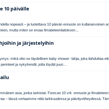
e 10 päivälle
ihdella nopeasti – ja luotettava 10 päivän ennuste on kullanarvoinen ar
nusteen, mutta miten se eroaa Ilmatieteenlaitoksen…
joihin ja järjestelyihin
ys: mikä olisi se täydellinen baby shower -lahja, joka ilahduttaa ei
rinteet ja nykytrendit, jotta löydät juuri…
ailu
mmäinen asia, jonka tarkistat. Forecan 10 vrk -ennuste ja Ilmatieteen
ulevaa – tässä vertaamme niitä tarkkuudessa ja päivitystiheydessä. Tä