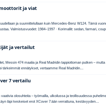
moottorit ja viat
tavuudellaan ja suunnittelullaan kuin Mercedes-Benz W124. Tämä vuo
edustaa. Valmistusvuodet: 1984–1997 · Korimallit: sedan, farmari, coup
jät ja vertailut
audet, Messin 474 maalia ja Real Madridin tappiottoman putken – mutta
äpi tärkeimmät ennätykset, vertaamme Real Madridin…
ver 7 vertailu
tivia olosuhteita – työmailla, ulkoilussa ja teollisuudessa puhelim
a käyn läpi keskeiset erot XCover 7:ään verrattuna, kestävyyden…