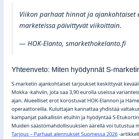
Viikon parhaat hinnat ja ajankohtaiset 
marketeissa päivittyvät viikoittain.
— HOK-Elanto, smarkethokelanto.fi
Yhteenveto: Miten hyödynnät S-marketi
S-marketin ajankohtaiset tarjoukset keskittyvät kevääl
Mokka -kahviin, jota saa 3,90 eurolla useissa variantei
ajan. Alueelliset erot korostuvat HOK-Elannon ja Hä
operaattoreilla. Kuluttajan kannattaa yhdistää valtaku
kampanjat paikallisiin etuihin ja hyödyntää S-Etukorti
Muiden säästömahdollisuuksien äärellä voi tutustua
Tarjous – Parhaat alennukset Suomessa 2026
-artikkeli