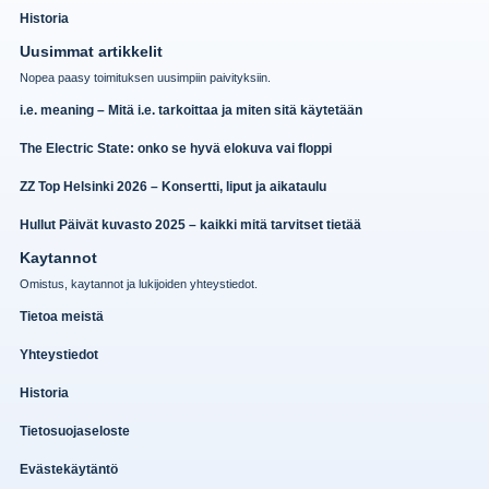
Historia
Uusimmat artikkelit
Nopea paasy toimituksen uusimpiin paivityksiin.
i.e. meaning – Mitä i.e. tarkoittaa ja miten sitä käytetään
The Electric State: onko se hyvä elokuva vai floppi
ZZ Top Helsinki 2026 – Konsertti, liput ja aikataulu
Hullut Päivät kuvasto 2025 – kaikki mitä tarvitset tietää
Kaytannot
Omistus, kaytannot ja lukijoiden yhteystiedot.
Tietoa meistä
Yhteystiedot
Historia
Tietosuojaseloste
Evästekäytäntö