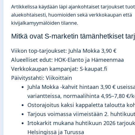
Artikkelissa käydään läpi ajankohtaiset tarjoukset tuot
aluekohtaisesti, huomioiden sekä verkkokaupan että
kivijalkamyymälöiden tilanne.
Mitkä ovat S-marketin tämänhetkiset tar
Viikon top-tarjoukset: Juhla Mokka 3,90 €
Alueelliset edut: HOK-Elanto ja Hämeenmaa
Verkkokaupan kampanjat: S-kaupat.fi
Päivitystahti: Viikoittain
Juhla Mokka -kahvit hintaan 3,90 € useiss
variantteissa, normaalihinta 4,95–7,80 €/
Ostorajoitus kaksi kappaletta taloutta k
Tarjous voimassa viimeistään 2. huhtikuu
Irtokarkit mukana huhtikuun 2026 tarjouk
Helsingissä ja Turussa