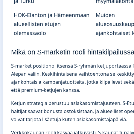
ja Turku
myymäläkohtai
HOK-Elanton ja Hämeenmaan
Muiden
alueellisten etujen
alueosuuskaup
olemassaolo
ajankohtaiset
Mikä on S-marketin rooli hintakilpailuss
S-market positionoi itsensä S-ryhmän ketjuportaassa 
Alepan väliin. Keskihintaisena vaihtoehtona se keskit
ajankohtaisia kampanjatuotteita, jotka kilpailevat sekä
että premium-ketjujen kanssa.
Ketjun strategia perustuu asiakasomistajuuteen. S-Et
haltijat saavat bonusta ostoksistaan, ja alueelliset ope
voivat tarjota lisäetuja kuten asiakasomistajapäiviä.
Verkkokaupan rooli kasvaa jatkuvasti. S-kaupat.fi-palv