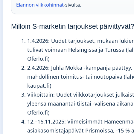
Elannon viikkohinnat
-sivulta.
Milloin S-marketin tarjoukset päivittyvät
1.4.2026
: Uudet tarjoukset, mukaan lukien 
tulivat voimaan Helsingissä ja Turussa (lä
Oferlo.fi)
2.4.2026
: Juhla Mokka -kampanja päättyy,
mahdollinen toimitus- tai noutopäivä (läh
kaupat.fi)
Viikoittain: Uudet viikkotarjoukset julkais
yleensä maanantai-tiistai -välisenä aikana
Oferlo.fi)
12.–16.11.2025
: Viimeisimmät Hämeenma
asiakasomistajapäivät Prismoissa, -15 % 