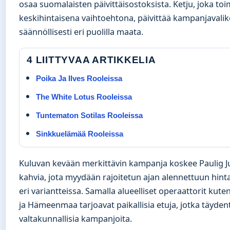
osaa suomalaisten päivittäisostoksista. Ketju, joka to
keskihintaisena vaihtoehtona, päivittää kampanjaval
säännöllisesti eri puolilla maata.
4 LIITTYVAA ARTIKKELIA
Poika Ja Ilves Rooleissa
The White Lotus Rooleissa
Tuntematon Sotilas Rooleissa
Sinkkuelämää Rooleissa
Kuluvan kevään merkittävin kampanja koskee Paulig J
kahvia, jota myydään rajoitetun ajan alennettuun hint
eri variantteissa. Samalla alueelliset operaattorit kut
ja Hämeenmaa tarjoavat paikallisia etuja, jotka täyden
valtakunnallisia kampanjoita.