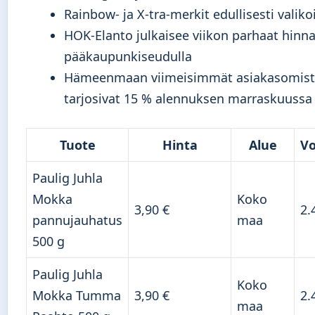
Rainbow- ja X-tra-merkit edullisesti valik
HOK-Elanto julkaisee viikon parhaat hinna
pääkaupunkiseudulla
Hämeenmaan viimeisimmät asiakasomista
tarjosivat 15 % alennuksen marraskuussa
Tuote
Hinta
Alue
Vo
Paulig Juhla
Mokka
Koko
3,90 €
2.
pannujauhatus
maa
500 g
Paulig Juhla
Koko
Mokka Tumma
3,90 €
2.
maa