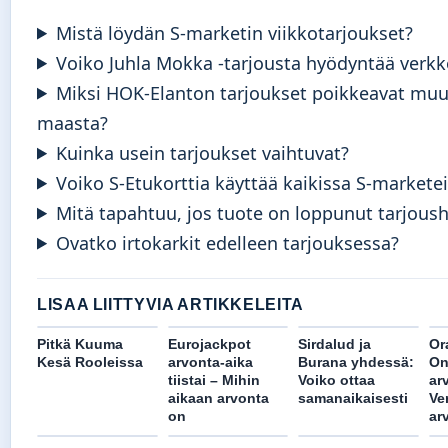
Mistä löydän S-marketin viikkotarjoukset?
Voiko Juhla Mokka -tarjousta hyödyntää verk
Miksi HOK-Elanton tarjoukset poikkeavat muu
maasta?
Kuinka usein tarjoukset vaihtuvat?
Voiko S-Etukorttia käyttää kaikissa S-markete
Mitä tapahtuu, jos tuote on loppunut tarjous
Ovatko irtokarkit edelleen tarjouksessa?
LISAA LIITTYVIA ARTIKKELEITA
Pitkä Kuuma
Eurojackpot
Sirdalud ja
Or
Kesä Rooleissa
arvonta-aika
Burana yhdessä:
On
tiistai – Mihin
Voiko ottaa
ar
aikaan arvonta
samanaikaisesti
Ver
on
ar