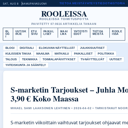
TIETOA MEISTÄ
YHTEYSTIEDOT
HISTORIA
SAT, AUG 8
AAMUPAIVA
SUOMI
ROOLEISSA
ROOLEISSA TOIMITUSPOYTA
PAIVITETTY 07:06
16 ARTIKKELIA TANAAN
BL
UUTISK
ETU
PAIKAL
MAAI
YHTEYSTI
TIETOA
ROOLE
OG
IRJE
SIVU
LISET
LMA
EDOT
MEISTÄ
ISSA
I
BLOGI
DIGITAALI
ELOKUVAN NÄYTTELIJÄT
JULKKISUUTISET
KULISSIEN TAKAA
MAAILMA
MATKAILU
PAIKALLISET
POLITIIKKA
TALOUS
TEKNIIKKA
TOIMIALAPÄIVITYKSET
TV-NÄYTTELIJÄT
UUTISET
YHTEISKUNTA JA SÄÄNTELY
S-marketin Tarjoukset – Juhla M
3,90 € Koko Maassa
MIKAEL SAMI LAAKSONEN LEHTINEN • 2026-04-02 • TARKISTANUT NOOR
S-marketin viikoittain vaihtuvat tarjoukset ohjaavat m