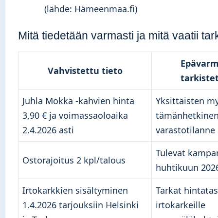
(lähde: Hämeenmaa.fi)
Mitä tiedetään varmasti ja mitä vaatii tar
Epävarm
Vahvistettu tieto
tarkiste
Juhla Mokka -kahvien hinta
Yksittäisten 
3,90 € ja voimassaoloaika
tämänhetkine
2.4.2026 asti
varastotilanne
Tulevat kampa
Ostorajoitus 2 kpl/talous
huhtikuun 2026
Irtokarkkien sisältyminen
Tarkat hintata
1.4.2026 tarjouksiin Helsinki
irtokarkeille