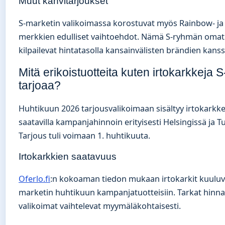
Muut kahvitarjoukset
S-marketin valikoimassa korostuvat myös Rainbow- ja 
merkkien edulliset vaihtoehdot. Nämä S-ryhmän omat
kilpailevat hintatasolla kansainvälisten brändien kanss
Mitä erikoistuotteita kuten irtokarkkeja 
tarjoaa?
Huhtikuun 2026 tarjousvalikoimaan sisältyy irtokarkkej
saatavilla kampanjahinnoin erityisesti Helsingissä ja T
Tarjous tuli voimaan 1. huhtikuuta.
Irtokarkkien saatavuus
Oferlo.fi
:n kokoaman tiedon mukaan irtokarkit kuuluv
marketin huhtikuun kampanjatuotteisiin. Tarkat hinnat
valikoimat vaihtelevat myymäläkohtaisesti.