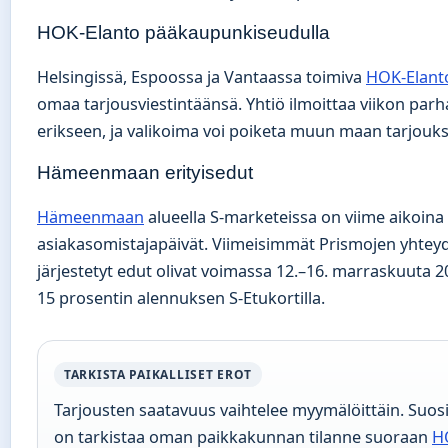
HOK-Elanto pääkaupunkiseudulla
Helsingissä, Espoossa ja Vantaassa toimiva
HOK-Elant
omaa tarjousviestintäänsä. Yhtiö ilmoittaa viikon parh
erikseen, ja valikoima voi poiketa muun maan tarjouks
Hämeenmaan erityisedut
Hämeenmaan
alueella S-marketeissa on viime aikoin
asiakasomistajapäivät. Viimeisimmät Prismojen yhtey
järjestetyt edut olivat voimassa 12.–16. marraskuuta 2
15 prosentin alennuksen S-Etukortilla.
TARKISTA PAIKALLISET EROT
Tarjousten saatavuus vaihtelee myymälöittäin. Suosi
on tarkistaa oman paikkakunnan tilanne suoraan
H