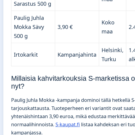
Sarastus 500 g
Paulig Juhla
Koko
Mokka Sävy
3,90 €
2.
maa
500 g
Helsinki,
1.
Irtokarkit
Kampanjahinta
Turku
al
Millaisia kahvitarkouksia S-marketissa o
nyt?
Paulig Juhla Mokka -kampanja dominoi tällä hetkellä 
tarjouskattausta. Tuoteperheen eri variantit ovat saata
yhtenäishintaan 3,90 euroa, mikä edustaa merkittävää
normaalihinnoista.
S-kaupat.fi
listaa kahdeksan eri tuo
kampanjassa.