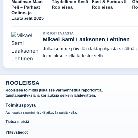
Maailman Maat
Täydellinen Kesä
Fast & Furious 5
Gh
Peli – Parhaat
Rooleissa
Rooleissa
Ro
Online- ja
Lautapelit 2025
KIRJOITTAJASTA
Mikael Sami Laaksonen Lehtinen
Julkaisemme päivittäin faktapohjaista sisältöä j
toimituksellisella tarkistuksella.
ROOLEISSA
Rooleissa toimitus julkaisee varmennettua raportointia,
taustapaivityksia ja korjauksia selkein lahdeviittein.
Toimituspoyta
Aamupaiva raportointisykli jatkuvilla paivityksilla.
Tietoa meistä
Yhteystiedot