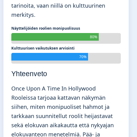
tarinoita, vaan niillä on kulttuurinen
merkitys.
Näyttelijöiden roolien monipuolisuus
80%
Kulttuurisen vaikutuksen arviointi
70%
Yhteenveto
Once Upon A Time In Hollywood
Rooleissa tarjoaa kattavan näkymän
siihen, miten monipuoliset hahmot ja
tarkkaan suunnitellut roolit heijastavat
sekä elokuvan aikakautta että nykyajan
elokuvanteon menetelmiä. Pää- ja