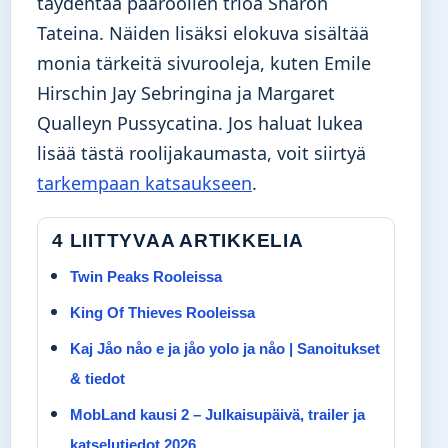
täydentää pääroolien trioa Sharon
Tateina. Näiden lisäksi elokuva sisältää
monia tärkeitä sivurooleja, kuten Emile
Hirschin Jay Sebringina ja Margaret
Qualleyn Pussycatina. Jos haluat lukea
lisää tästä roolijakaumasta, voit siirtyä
tarkempaan katsaukseen
.
4 LIITTYVAA ARTIKKELIA
Twin Peaks Rooleissa
King Of Thieves Rooleissa
Kaj Jåo nåo e ja jåo yolo ja nåo | Sanoitukset
& tiedot
MobLand kausi 2 – Julkaisupäivä, trailer ja
katselutiedot 2026