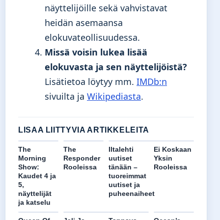
näyttelijöille sekä vahvistavat
heidän asemaansa
elokuvateollisuudessa.
Missä voisin lukea lisää
elokuvasta ja sen näyttelijöistä?
Lisätietoa löytyy mm.
IMDb:n
sivuilta ja
Wikipediasta
.
LISAA LIITTYVIA ARTIKKELEITA
The
The
Iltalehti
Ei Koskaan
Morning
Responder
uutiset
Yksin
Show:
Rooleissa
tänään –
Rooleissa
Kaudet 4 ja
tuoreimmat
5,
uutiset ja
näyttelijät
puheenaiheet
ja katselu