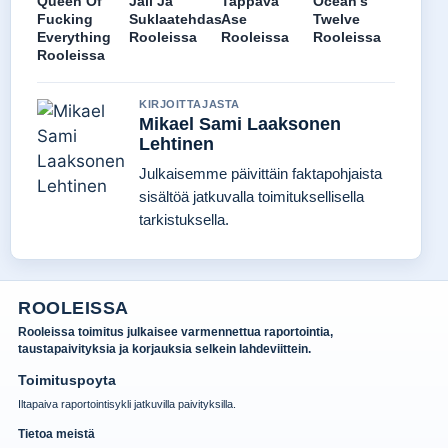
Queen Of
Jali Ja
Tappava
Ocean’s
Fucking
Suklaatehdas
Ase
Twelve
Everything
Rooleissa
Rooleissa
Rooleissa
Rooleissa
KIRJOITTAJASTA
Mikael Sami Laaksonen
Lehtinen
Julkaisemme päivittäin faktapohjaista
sisältöä jatkuvalla toimituksellisella
tarkistuksella.
ROOLEISSA
Rooleissa toimitus julkaisee varmennettua raportointia,
taustapaivityksia ja korjauksia selkein lahdeviittein.
Toimituspoyta
Iltapaiva raportointisykli jatkuvilla paivityksilla.
Tietoa meistä