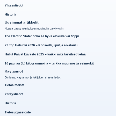
Yhteystiedot
Historia
Uusimmat artikkelit
Nopea paasy toimituksen uusimpiin paivityksiin.
The Electric State: onko se hyvä elokuva vai floppi
ZZ Top Helsinki 2026 – Konsertti, liput ja aikataulu
Hullut Päivät kuvasto 2025 – kaikki mitä tarvitset tietää
10 paunaa (lb) kilogrammoina – tarkka muunnos ja esimerkit
Kaytannot
Omistus, kaytannot ja lukijoiden yhteystiedot.
Tietoa meistä
Yhteystiedot
Historia
Tietosuojaseloste