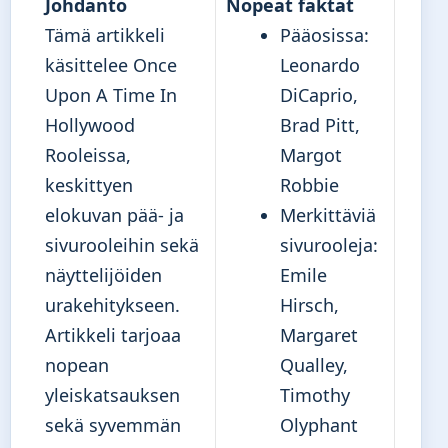
Johdanto
Nopeat faktat
Tämä artikkeli
Pääosissa:
käsittelee Once
Leonardo
Upon A Time In
DiCaprio,
Hollywood
Brad Pitt,
Rooleissa,
Margot
keskittyen
Robbie
elokuvan pää- ja
Merkittäviä
sivurooleihin sekä
sivurooleja:
näyttelijöiden
Emile
urakehitykseen.
Hirsch,
Artikkeli tarjoaa
Margaret
nopean
Qualley,
yleiskatsauksen
Timothy
sekä syvemmän
Olyphant