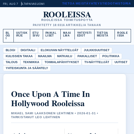
TIETOA MEISTÄ
YHTEYSTIEDOT
HISTORIA
FRI, AUG 7
ILTAPAIVA
SUOMI
ROOLEISSA
ROOLEISSA TOIMITUSPOYTA
PAIVITETTY 18:03
16 ARTIKKELIA TANAAN
BL
UUTISK
ETU
PAIKAL
MAAI
YHTEYSTI
TIETOA
ROOLE
OG
IRJE
SIVU
LISET
LMA
EDOT
MEISTÄ
ISSA
I
BLOGI
DIGITAALI
ELOKUVAN NÄYTTELIJÄT
JULKKISUUTISET
KULISSIEN TAKAA
MAAILMA
MATKAILU
PAIKALLISET
POLITIIKKA
TALOUS
TEKNIIKKA
TOIMIALAPÄIVITYKSET
TV-NÄYTTELIJÄT
UUTISET
YHTEISKUNTA JA SÄÄNTELY
Once Upon A Time In
Hollywood Rooleissa
MIKAEL SAMI LAAKSONEN LEHTINEN • 2026-01-31 •
TARKISTANUT LEO LEHTINEN