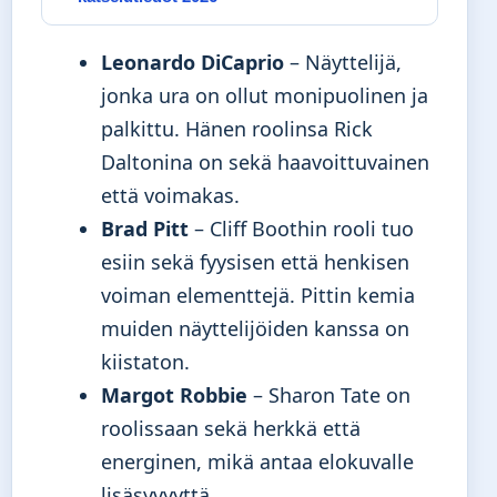
Leonardo DiCaprio
– Näyttelijä,
jonka ura on ollut monipuolinen ja
palkittu. Hänen roolinsa Rick
Daltonina on sekä haavoittuvainen
että voimakas.
Brad Pitt
– Cliff Boothin rooli tuo
esiin sekä fyysisen että henkisen
voiman elementtejä. Pittin kemia
muiden näyttelijöiden kanssa on
kiistaton.
Margot Robbie
– Sharon Tate on
roolissaan sekä herkkä että
energinen, mikä antaa elokuvalle
lisäsyvyyttä.