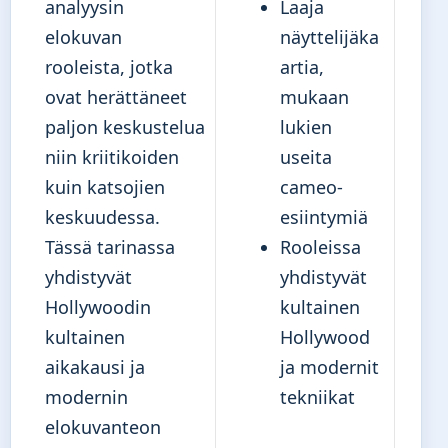
analyysin
Laaja
elokuvan
näyttelijäka
rooleista, jotka
artia,
ovat herättäneet
mukaan
paljon keskustelua
lukien
niin kriitikoiden
useita
kuin katsojien
cameo-
keskuudessa.
esiintymiä
Tässä tarinassa
Rooleissa
yhdistyvät
yhdistyvät
Hollywoodin
kultainen
kultainen
Hollywood
aikakausi ja
ja modernit
modernin
tekniikat
elokuvanteon