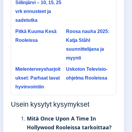
Siilinjärvi – 10, 15, 25
vrk ennusteet ja
sadetutka
Pitkä Kuuma Kesä
Roosa nauha 2025:
Rooleissa
Katja Ståhl
suunnittelijana ja
myynti
Mielenterveysharjoit
Uskoton Televisio-
ukset: Parhaat tavat
ohjelma Rooleissa
hyvinvointiin
Usein kysytyt kysymykset
Mitä Once Upon A Time In
Hollywood Rooleissa tarkoittaa?