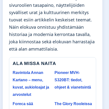
sivuroolien tasapaino, näyttelijöiden
syvälliset urat ja kulttuurinen merkitys
tuovat esiin artikkelin keskeiset teemat.
Näin elokuva onnistuu yhdistämään
historiaa ja modernia kerrontaa tavalla,
joka kiinnostaa sekä elokuvan harrastajia
että alan ammattilaisia.
ALA MISSA NAITA
Ravintola Annan
Pioneer MVH-
Kartano – menu,
S320BT: tiedot,
kuvat, aukioloajat ja
ohjeet & vianetsintä
arvostelut
Foreca sää
The Glory Rooleissa