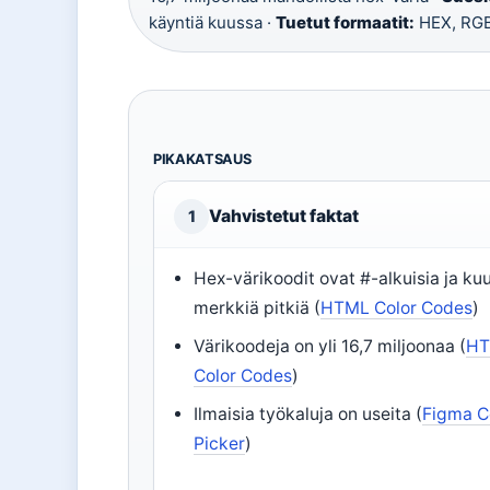
käyntiä kuussa ·
Tuetut formaatit:
HEX, RGB
PIKAKATSAUS
Vahvistetut faktat
1
Hex-värikoodit ovat #-alkuisia ja kuu
merkkiä pitkiä (
HTML Color Codes
)
Värikoodeja on yli 16,7 miljoonaa (
H
Color Codes
)
Ilmaisia työkaluja on useita (
Figma C
Picker
)