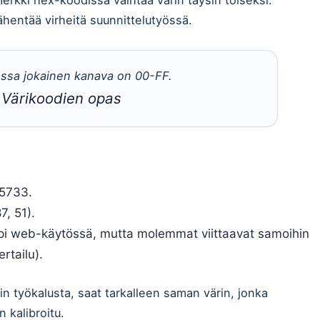
hentää virheitä suunnittelutyössä.
ssa jokainen kanava on 00-FF.
Värikoodien opas
F5733.
7, 51).
mpi web-käytössä, mutta molemmat viittaavat samoihin
rtailu).
n työkalusta, saat tarkalleen saman värin, jonka
n kalibroitu.