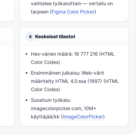
vaihtelee työkaluittain — vertailu on
tarpeen (
Figma Color Picker
)
Keskeiset tilastot
4
Hex-värien määrä: 16 777 216 (HTML
Color Codes)
Ensimmäinen julkaisu: Web-värit
määritelty HTML 4.0:ssa (1997) (HTML
Color Codes)
Suosituin työkalu:
imagecolorpicker.com, 10M+
käyttäjää/kk (
ImageColorPicker
)