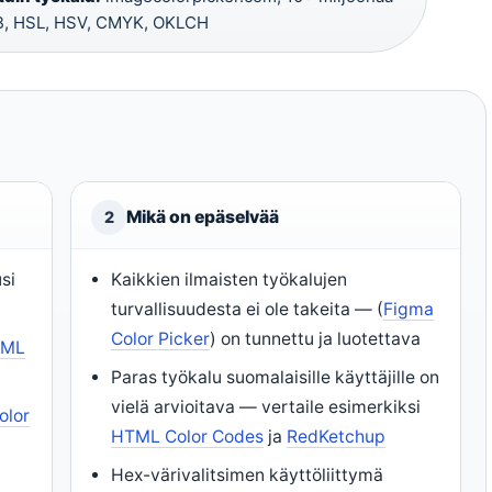
, HSL, HSV, CMYK, OKLCH
Mikä on epäselvää
2
si
Kaikkien ilmaisten työkalujen
turvallisuudesta ei ole takeita — (
Figma
Color Picker
) on tunnettu ja luotettava
TML
Paras työkalu suomalaisille käyttäjille on
vielä arvioitava — vertaile esimerkiksi
olor
HTML Color Codes
ja
RedKetchup
Hex-värivalitsimen käyttöliittymä