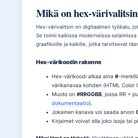
Mikä on hex-värivalitsi
Hex-värivalitsin on digitaalinen työkalu, jol
Se toimii kaikissa moderneissa selaimissa 
graafikoille ja kaikille, jotka tarvitsevat tä
Hex-värikoodin rakenne
Hex-värikoodi alkaa aina
#
-merkill
värikanavaa kohden (HTML Color C
Muoto on
#RRGGBB
, jossa RR = p
dokumentaatio
).
Jokainen kanava voi saada arvon
Kirjaimet voivat olla joko isoja tai 
Miksi tämä on tärkeää:
Yksittäinen väärä m