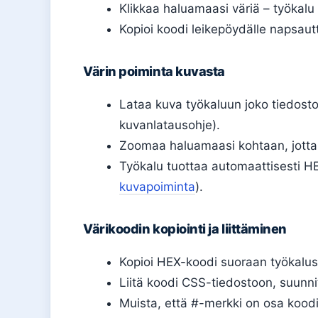
Klikkaa haluamaasi väriä – työkal
Kopioi koodi leikepöydälle napsautt
Värin poiminta kuvasta
Lataa kuva työkaluun joko tiedost
kuvanlatausohje).
Zoomaa haluamaasi kohtaan, jotta s
Työkalu tuottaa automaattisesti HE
kuvapoiminta
).
Värikoodin kopiointi ja liittäminen
Kopioi HEX-koodi suoraan työkalust
Liitä koodi CSS-tiedostoon, suunnit
Muista, että #-merkki on osa koodia