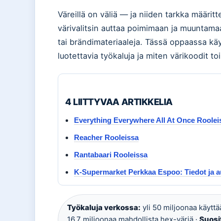
Väreillä on väliä — ja niiden tarkka määrit
värivalitsin auttaa poimimaan ja muuntamaa
tai brändimateriaaleja. Tässä oppaassa käyt
luotettavia työkaluja ja miten värikoodit t
4 LIITTYVAA ARTIKKELIA
Everything Everywhere All At Once Roolei
Reacher Rooleissa
Rantabaari Rooleissa
K-Supermarket Perkkaa Espoo: Tiedot ja a
Työkaluja verkossa:
yli 50 miljoonaa käyttää
16,7 miljoonaa mahdollista hex-väriä ·
Suosi