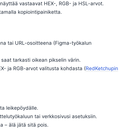
u näyttää vastaavat HEX-, RGB- ja HSL-arvot.
amalla kopiointipainiketta.
ona tai URL-osoitteena (Figma-työkalun
aat tarkasti oikean pikselin värin.
X- ja RGB-arvot valitusta kohdasta (
RedKetchupin
a leikepöydälle.
telutyökaluun tai verkkosivusi asetuksiin.
 – älä jätä sitä pois.