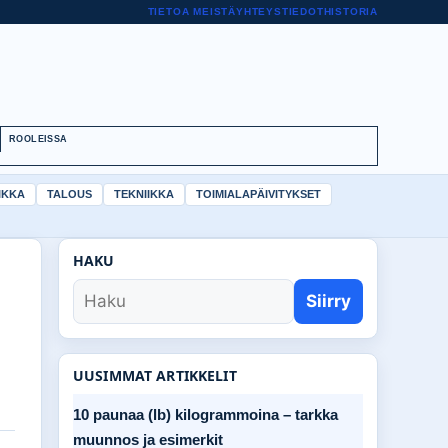
TIETOA MEISTÄ
YHTEYSTIEDOT
HISTORIA
ROOLEISSA
IKKA
TALOUS
TEKNIIKKA
TOIMIALAPÄIVITYKSET
HAKU
Siirry
UUSIMMAT ARTIKKELIT
10 paunaa (lb) kilogrammoina – tarkka
muunnos ja esimerkit