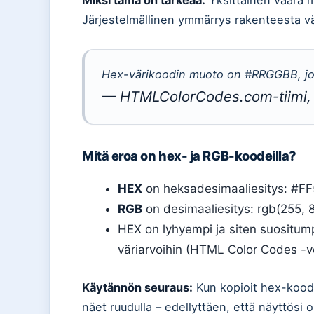
Järjestelmällinen ymmärrys rakenteesta vä
Hex-värikoodin muoto on #RRGGBB, jo
— HTMLColorCodes.com-tiimi, 
Mitä eroa on hex- ja RGB-koodeilla?
HEX
on heksadesimaaliesitys: #F
RGB
on desimaaliesitys: rgb(255, 8
HEX on lyhyempi ja siten suositu
väriarvoihin (HTML Color Codes -ve
Käytännön seuraus:
Kun kopioit hex-koodi
näet ruudulla – edellyttäen, että näyttösi o