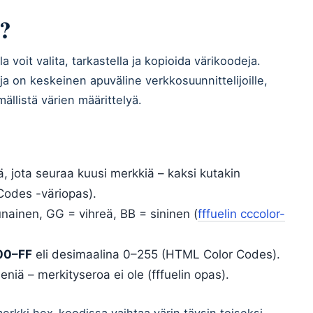
n?
la voit valita, tarkastella ja kopioida värikoodeja.
ja on keskeinen apuväline verkkosuunnittelijoille,
smällistä värien määrittelyä.
ä, jota seuraa kuusi merkkiä – kaksi kutakin
odes -väriopas).
unainen, GG = vihreä, BB = sininen (
fffuelin cccolor-
00–FF
eli desimaalina 0–255 (HTML Color Codes).
pieniä – merkityseroa ei ole (fffuelin opas).
erkki hex-koodissa vaihtaa värin täysin toiseksi.