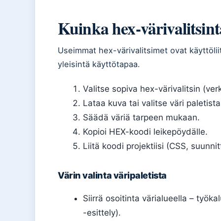
Kuinka hex-värivalitsin
Useimmat hex-värivalitsimet ovat käyttöli
yleisintä käyttötapaa.
Valitse sopiva hex-värivalitsin (ver
Lataa kuva tai valitse väri paletista
Säädä väriä tarpeen mukaan.
Kopioi HEX-koodi leikepöydälle.
Liitä koodi projektiisi (CSS, suunnit
Värin valinta väripaletista
Siirrä osoitinta värialueella – työ
-esittely).