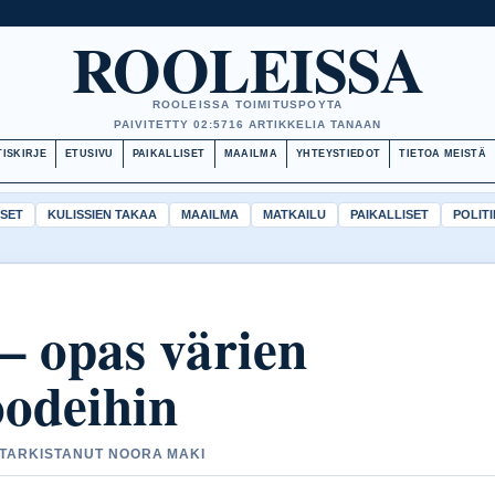
ROOLEISSA
ROOLEISSA TOIMITUSPOYTA
PAIVITETTY 02:57
16 ARTIKKELIA TANAAN
ISKIRJE
ETUSIVU
PAIKALLISET
MAAILMA
YHTEYSTIEDOT
TIETOA MEISTÄ
ISET
KULISSIEN TAKAA
MAAILMA
MATKAILU
PAIKALLISET
POLITI
 – opas värien
oodeihin
• TARKISTANUT NOORA MAKI