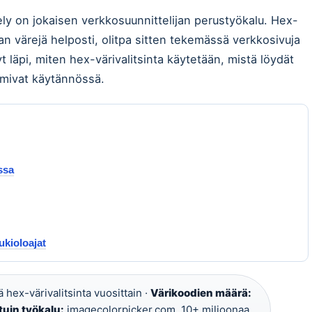
tely on jokaisen verkkosuunnittelijan perustyökalu. Hex-
n värejä helposti, olitpa sitten tekemässä verkkosivuja
 läpi, miten hex-värivalitsinta käytetään, mistä löydät
oimivat käytännössä.
ssa
ukioloajat
 hex-värivalitsinta vuosittain ·
Värikoodien määrä:
tuin työkalu:
imagecolorpicker.com, 10+ miljoonaa