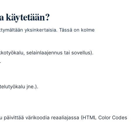
ta käytetään?
ittymältään yksinkertaisia. Tässä on kolme
kkotyökalu, selainlaajennus tai sovellus).
.
telutyökalu jne.).
kalu päivittää värikoodia reaaliajassa (HTML Color Codes