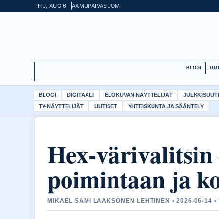
THU, AUG 6
AAMUPAIVA
SUOMI
BLOGI
UUT
BLOGI
DIGITAALI
ELOKUVAN NÄYTTELIJÄT
JULKKISUUT
TV-NÄYTTELIJÄT
UUTISET
YHTEISKUNTA JA SÄÄNTELY
Hex-värivalitsin
poimintaan ja k
MIKAEL SAMI LAAKSONEN LEHTINEN • 2026-06-14 