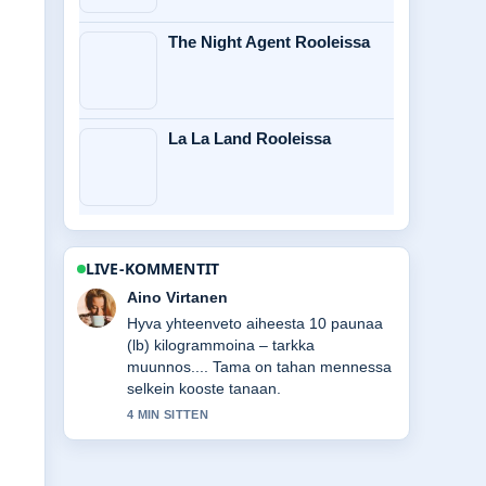
The Night Agent Rooleissa
La La Land Rooleissa
LIVE-KOMMENTIT
Elias Korhonen
Seuraan Pienet mediat, iso vaikutus –
opas verkkovoiman...-lahetysta tarkasti
– arvostan tasapainoista savyja.
6 MIN SITTEN