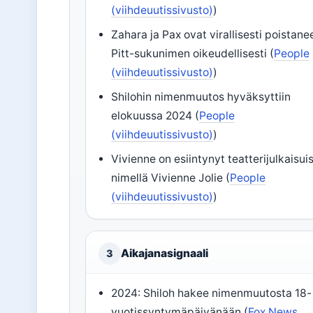
(viihdeuutissivusto)
)
Zahara ja Pax ovat virallisesti poistane
Pitt-sukunimen oikeudellisesti (
People
(viihdeuutissivusto)
)
Shilohin nimenmuutos hyväksyttiin
elokuussa 2024 (
People
(viihdeuutissivusto)
)
Vivienne on esiintynyt teatterijulkaisui
nimellä Vivienne Jolie (
People
(viihdeuutissivusto)
)
Aikajanasignaali
3
2024: Shiloh hakee nimenmuutosta 18-
vuotissyntymäpäivänään (
Fox News