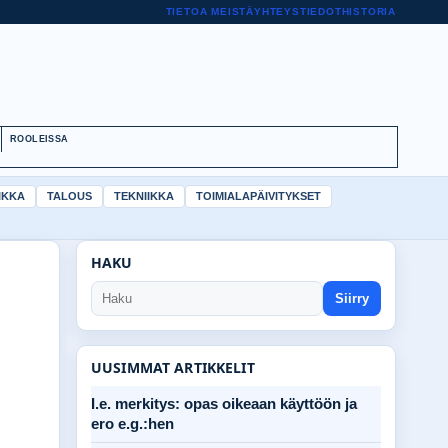
TIETOA MEISTÄ
YHTEYSTIEDOT
HISTORIA
ROOLEISSA
IKKA
TALOUS
TEKNIIKKA
TOIMIALAPÄIVITYKSET
HAKU
Siirry
UUSIMMAT ARTIKKELIT
I.e. merkitys: opas oikeaan käyttöön ja
ero e.g.:hen