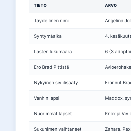
TIETO
ARVO
Täydellinen nimi
Angelina Jol
Syntymäaika
4. kesäkuut
Lasten lukumäärä
6 (3 adoptoi
Ero Brad Pittistä
Avioerohake
Nykyinen siviilisääty
Eronnut Brad
Vanhin lapsi
Maddox, sy
Nuorimmat lapset
Knox ja Viv
Sukunimen vaihtaneet
Zahara, Pax