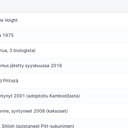
ie Voight
a 1975
tua, 3 biologista)
mus jätetty syyskuussa 2016
 Pittistä
ntynyt 2001 (adoptoitu Kambodžasta)
ienne, syntyneet 2008 (kaksoset)
, Shiloh (poistaneet Pitt-sukunimen)