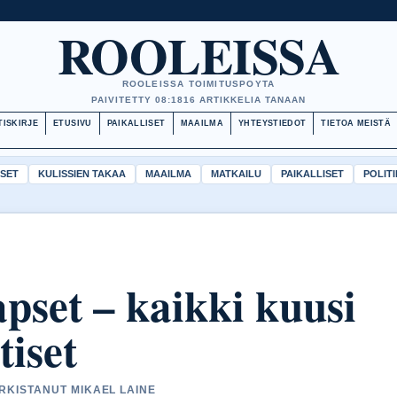
ROOLEISSA
ROOLEISSA TOIMITUSPOYTA
PAIVITETTY 08:18
16 ARTIKKELIA TANAAN
TISKIRJE
ETUSIVU
PAIKALLISET
MAAILMA
YHTEYSTIEDOT
TIETOA MEISTÄ
ISET
KULISSIEN TAKAA
MAAILMA
MATKAILU
PAIKALLISET
POLITI
apset – kaikki kuusi
tiset
ARKISTANUT MIKAEL LAINE