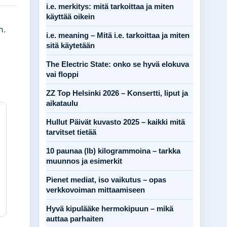
i.e. merkitys: mitä tarkoittaa ja miten
käyttää oikein
n.
i.e. meaning – Mitä i.e. tarkoittaa ja miten
sitä käytetään
The Electric State: onko se hyvä elokuva
a
vai floppi
ZZ Top Helsinki 2026 – Konsertti, liput ja
aikataulu
Hullut Päivät kuvasto 2025 – kaikki mitä
tarvitset tietää
10 paunaa (lb) kilogrammoina – tarkka
muunnos ja esimerkit
Pienet mediat, iso vaikutus – opas
verkkovoiman mittaamiseen
Hyvä kipulääke hermokipuun – mikä
auttaa parhaiten