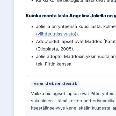
Kaikki kolme biologista lasta ovat Brad
Kuinka monta lasta Angelina Joliella on
Joliella on yhteensä kuusi lasta: kolme
(viihdeuutissivusto)
).
Adoptoidut lapset ovat Maddox (Kambo
(Etiopiasta, 2005).
Jolie adoptoi Maddoxin yksinhuoltajan
teki Pittin kanssa.
MIKSI TÄMÄ ON TÄRKEÄÄ
Vaikka biologiset lapset ovat Pittin yhteisi
sukunimen – tämä kertoo perhedynamiikan
itsestäänselvyys kenellekään kuudesta la