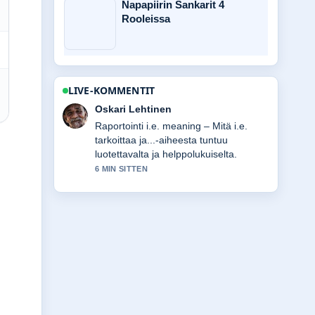
Napapiirin Sankarit 4
Rooleissa
LIVE-KOMMENTIT
Sanni Heikkinen
Vahvaa tarkistustyota liittyen I.e.
merkitys: opas oikeaan käyttöön ja
ero.... Useampien medioiden tulisi
kirjoittaa nain.
8 MIN SITTEN