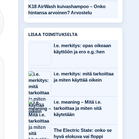
K18 AirWash kuivashampoo – Onko
hintansa arvoinen? Arvostelu
LISAA TOIMITUKSELTA
I.e. merkitys: opas oikeaan
käyttöön ja ero e.g.:hen
i.e. merkitys: mitä tarkoittaa
ja miten käyttää oikein
i.e. meaning – Mitä i.e.
tarkoittaa ja miten sitä
käytetään
The Electric State: onko se
hyvä elokuva vai floppi