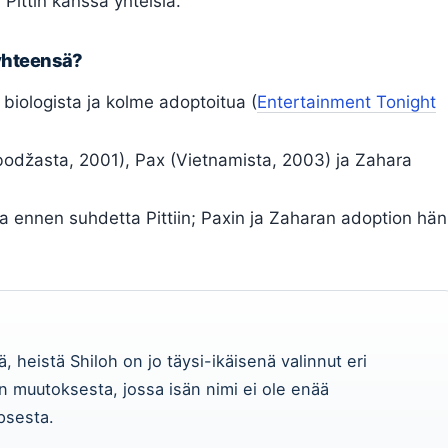
 Pittin kanssa yhteisiä.
 yhteensä?
 biologista ja kolme adoptoitua (
Entertainment Tonight
džasta, 2001), Pax (Vietnamista, 2003) ja Zahara
a ennen suhdetta Pittiin; Paxin ja Zaharan adoption hän
ä, heistä Shiloh on jo täysi-ikäisenä valinnut eri
 muutoksesta, jossa isän nimi ei ole enää
psesta.