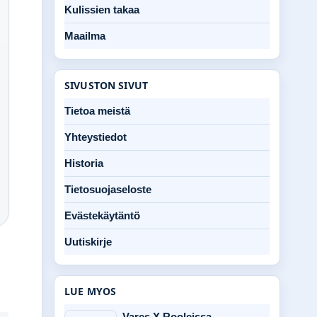
Kulissien takaa
Maailma
SIVUSTON SIVUT
Tietoa meistä
Yhteystiedot
Historia
Tietosuojaseloste
Evästekäytäntö
Uutiskirje
LUE MYOS
Vares X Rooleissa