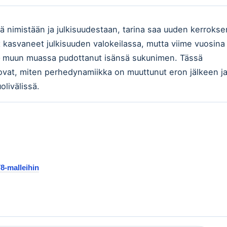
ää nimistään ja julkisuudestaan, tarina saa uuden kerrokse
at kasvaneet julkisuuden valokeilassa, mutta viime vuosina
a – muun muassa pudottanut isänsä sukunimen. Tässä
 ovat, miten perhedynamiikka on muuttunut eron jälkeen j
olivälissä.
8-malleihin