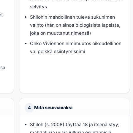
selvitys
et
Shilohin mahdollinen tuleva sukunimen
vaihto (hän on ainoa biologisista lapsista,
joka on muuttanut nimensä)
Onko Viviennen nimimuutos oikeudellinen
vai pelkkä esiintymisnimi
ssa
Mitä seuraavaksi
4
Shiloh (s. 2008) täyttää 18 ja itsenäistyy;
mahdollisia uusia julkisia esiintymisiä