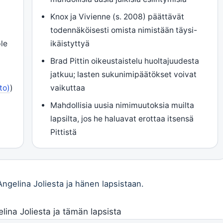
Knox ja Vivienne (s. 2008) päättävät
todennäköisesti omista nimistään täysi-
le
ikäistyttyä
Brad Pittin oikeustaistelu huoltajuudesta
jatkuu; lasten sukunimipäätökset voivat
to)
)
vaikuttaa
Mahdollisia uusia nimimuutoksia muilta
lapsilta, jos he haluavat erottaa itsensä
Pittistä
Angelina Joliesta ja hänen lapsistaan.
lina Joliesta ja tämän lapsista