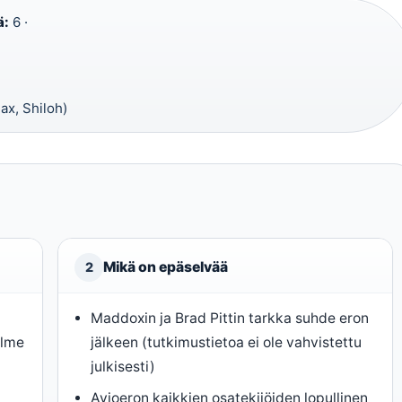
ä:
6 ·
ax, Shiloh)
Mikä on epäselvää
2
Maddoxin ja Brad Pittin tarkka suhde eron
olme
jälkeen (tutkimustietoa ei ole vahvistettu
julkisesti)
Avioeron kaikkien osatekijöiden lopullinen