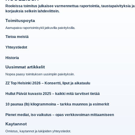
Rooleissa toimitus julkaisee varmennettua raportointia, taustapaivityksia ja
korjauksia selkein lahdeviittein.
Toimituspoyta
Aamupaiva raportointisykli jatkuvilla paivityksilla.
Tietoa meistä
Yhteystiedot
Historia
Uusimmat artikkelit
Nopea paasy toimituksen uusimpiin paivityksiin.
ZZ Top Helsinki 2026 – Konsertti, liput ja aikataulu
Hullut Päivät kuvasto 2025 – kaikki mitä tarvitset tietää
10 paunaa (lb) kilogrammoina – tarkka muunnos ja esimerkit
Pienet mediat, iso vaikutus – opas verkkovoiman mittaamiseen
Kaytannot
Omistus, kaytannot ja lukijoiden yhteystiedot.