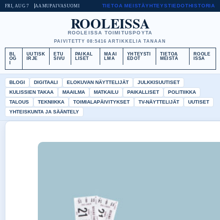
TIETOA MEISTÄ
YHTEYSTIEDOT
HISTORIA
FRI, AUG 7
AAMUPAIVA
SUOMI
ROOLEISSA
ROOLEISSA TOIMITUSPOYTA
PAIVITETTY 08:54
16 ARTIKKELIA TANAAN
BL
UUTISK
ETU
PAIKAL
MAAI
YHTEYSTI
TIETOA
ROOLE
OG
IRJE
SIVU
LISET
LMA
EDOT
MEISTÄ
ISSA
I
BLOGI
DIGITAALI
ELOKUVAN NÄYTTELIJÄT
JULKKISUUTISET
KULISSIEN TAKAA
MAAILMA
MATKAILU
PAIKALLISET
POLITIIKKA
TALOUS
TEKNIIKKA
TOIMIALAPÄIVITYKSET
TV-NÄYTTELIJÄT
UUTISET
YHTEISKUNTA JA SÄÄNTELY