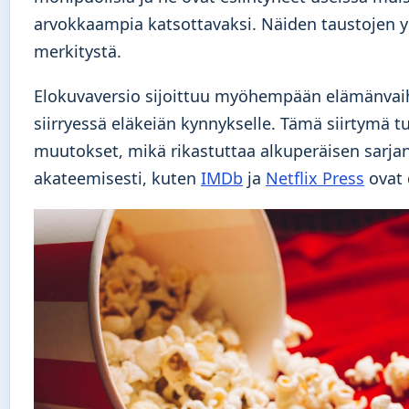
arvokkaampia katsottavaksi. Näiden taustojen 
merkitystä.
Elokuvaversio sijoittuu myöhempään elämänvaihe
siirryessä eläkeiän kynnykselle. Tämä siirtymä t
muutokset, mikä rikastuttaa alkuperäisen sarjan
akateemisesti, kuten
IMDb
ja
Netflix Press
ovat 