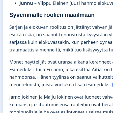
Junnu
– Vilppu Eleinen (uusi hahmo elokuv
Syvemmälle roolien maailmaan
Sarjan ja elokuvan roolitus on jättänyt vahvan j
esittää isää, on saanut tunnustusta kyvystään 
sarjassa kuin elokuvassakin, kun perheen dynaa
traumaattisia menneitä, mikä tuo lisäsyvyyttä h
Monet näyttelijät ovat uransa aikana keränneet 
Esimerkiksi Tuija Ernamo, joka esittää Äitiä, o
hahmoonsa. Hänen tyylinsä on saanut vaikuttei
menetelmistä, joista voi lukea lisää esimerkiksi
Jarno Jokinen ja Maiju Jokinen ovat luoneet va
kemiansa ja sitoutumisensa rooleihin ovat herät
monipuolisia ja he ovat esiintyneet useissa mui