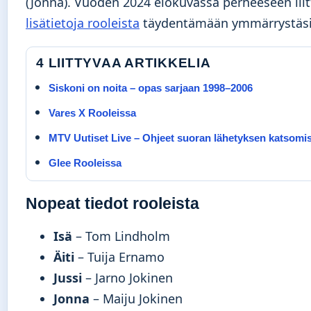
(Jonna). Vuoden 2024 elokuvassa perheeseen liitt
lisätietoja rooleista
täydentämään ymmärrystäsi
4 LIITTYVAA ARTIKKELIA
Siskoni on noita – opas sarjaan 1998–2006
Vares X Rooleissa
MTV Uutiset Live – Ohjeet suoran lähetyksen katsomi
Glee Rooleissa
Nopeat tiedot rooleista
Isä
– Tom Lindholm
Äiti
– Tuija Ernamo
Jussi
– Jarno Jokinen
Jonna
– Maiju Jokinen