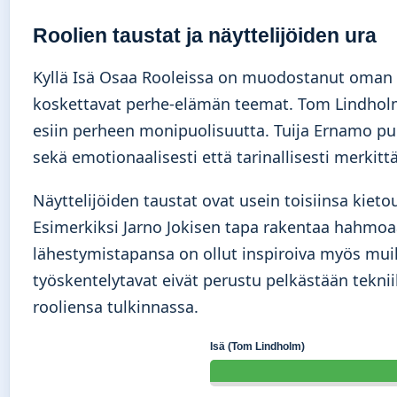
Roolien taustat ja näyttelijöiden ura
Kyllä Isä Osaa Rooleissa on muodostanut oman un
koskettavat perhe-elämän teemat. Tom Lindholm o
esiin perheen monipuolisuutta. Tuija Ernamo puo
sekä emotionaalisesti että tarinallisesti merkitt
Näyttelijöiden taustat ovat usein toisiinsa kiet
Esimerkiksi Jarno Jokisen tapa rakentaa hahmoaan
lähestymistapansa on ollut inspiroiva myös muille
työskentelytavat eivät perustu pelkästään tekn
rooliensa tulkinnassa.
Isä (Tom Lindholm)