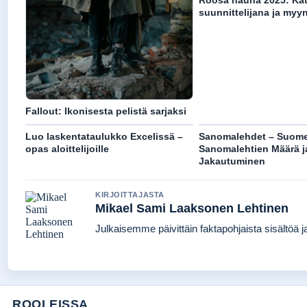
suunnittelijana ja myyn
Fallout: Ikonisesta pelistä sarjaksi
Luo laskentataulukko Excelissä –
Sanomalehdet – Suom
opas aloittelijoille
Sanomalehtien Määrä j
Jakautuminen
KIRJOITTAJASTA
Mikael Sami Laaksonen Lehtinen
Julkaisemme päivittäin faktapohjaista sisältöä jat
ROOLEISSA