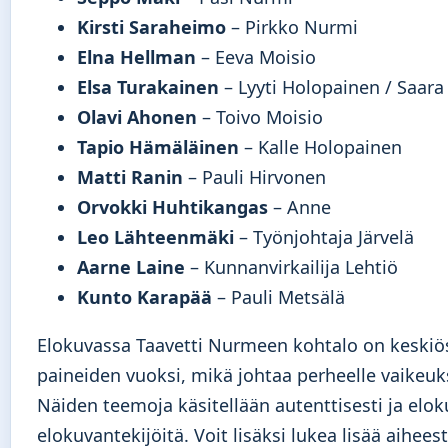
Kirsti Saraheimo
– Pirkko Nurmi
Elna Hellman
– Eeva Moisio
Elsa Turakainen
– Lyyti Holopainen / Saara
Olavi Ahonen
– Toivo Moisio
Tapio Hämäläinen
– Kalle Holopainen
Matti Ranin
– Pauli Hirvonen
Orvokki Huhtikangas
– Anne
Leo Lähteenmäki
– Työnjohtaja Järvelä
Aarne Laine
– Kunnanvirkailija Lehtiö
Kunto Karapää
– Pauli Metsälä
Elokuvassa Taavetti Nurmeen kohtalo on keski
paineiden vuoksi, mikä johtaa perheelle vaikeu
Näiden teemoja käsitellään autenttisesti ja elo
elokuvantekijöitä. Voit lisäksi lukea lisää aihees