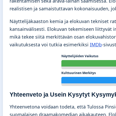
rakentamisen sekä arava-lainan saamisessa. Elo
realistisen ja samaistuttavan kokonaisuuden, jo
Näyttelijäkaaston kemia ja elokuvan tekniset rat
kansainvälisesti. Elokuvan tekemiseen liittyvät
mikä tekee siitä merkittävän osan elokuvahistori
vaikutuksesta voi tutkia esimerkiksi
IMDb
-sivus
Näyttelijöiden Vaikutus
Kulttuurinen Merkitys
Yhteenveto ja Usein Kysytyt Kysymy
Yhteenvetona voidaan todeta, että Tulossa Pins
suomalaisen draamakomedian aikakauteen. Eloku