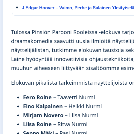
J Edgar Hoover – Vaimo, Perhe ja Salainen Yksityise
Tulossa Pinsiön Parooni Rooleissa -elokuva tar
draamakomedia saavutti uusia ilmiöitä näytteli
näyttelijälistan, tutkimme elokuvan taustoja se
Laine hyödyntää innovatiivisia ohjaustekniikoit
muuhun aiheeseen liittyvään sisältöömme esim
Elokuvan pikalista tärkeimmistä näyttelijöistä o
Eero Roine
– Taavetti Nurmi
Eino Kaipainen
– Heikki Nurmi
Mirjam Novero
– Liisa Nurmi
Liisa Roine
– Ritva Nurmi
Seppo Mäki
– Pasi Nurmi