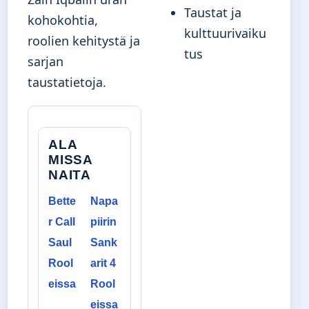
Taustat ja
kohokohtia,
kulttuurivaiku
roolien kehitystä ja
tus
sarjan
taustatietoja.
ALA
MISSA
NAITA
Bette
Napa
r Call
piirin
Saul
Sank
Rool
arit 4
eissa
Rool
eissa