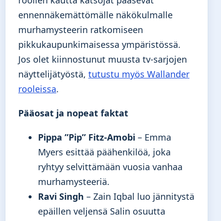
ennennäkemättömälle näkökulmalle
murhamysteerin ratkomiseen
pikkukaupunkimaisessa ympäristössä.
Jos olet kiinnostunut muusta tv-sarjojen
näyttelijätyöstä,
tutustu myös Wallander
rooleissa
.
Pääosat ja nopeat faktat
Pippa ”Pip” Fitz-Amobi
– Emma
Myers esittää päähenkilöä, joka
ryhtyy selvittämään vuosia vanhaa
murhamysteeriä.
Ravi Singh
– Zain Iqbal luo jännitystä
epäillen veljensä Salin osuutta