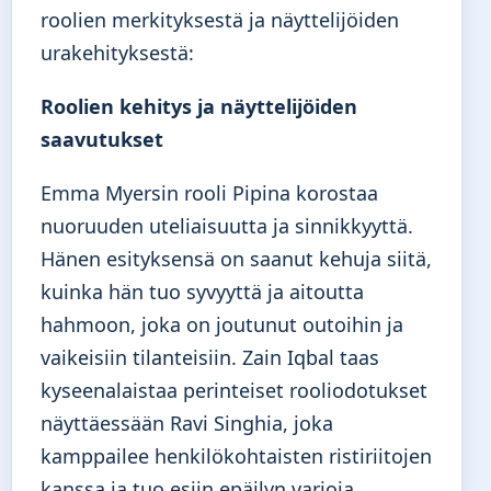
roolien merkityksestä ja näyttelijöiden
urakehityksestä:
Roolien kehitys ja näyttelijöiden
saavutukset
Emma Myersin rooli Pipina korostaa
nuoruuden uteliaisuutta ja sinnikkyyttä.
Hänen esityksensä on saanut kehuja siitä,
kuinka hän tuo syvyyttä ja aitoutta
hahmoon, joka on joutunut outoihin ja
vaikeisiin tilanteisiin. Zain Iqbal taas
kyseenalaistaa perinteiset rooliodotukset
näyttäessään Ravi Singhia, joka
kamppailee henkilökohtaisten ristiriitojen
kanssa ja tuo esiin epäilyn varjoja