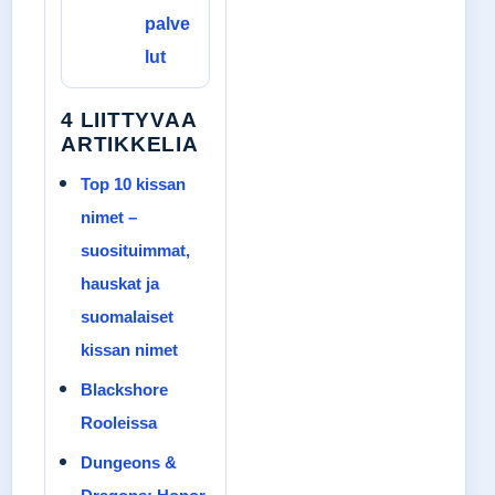
palve
lut
4 LIITTYVAA
ARTIKKELIA
Top 10 kissan
nimet –
suosituimmat,
hauskat ja
suomalaiset
kissan nimet
Blackshore
Rooleissa
Dungeons &