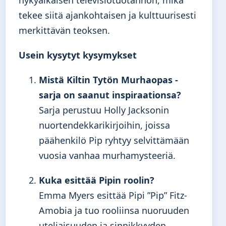
nykyaikaisen televisiotuotannon, mikä
tekee siitä ajankohtaisen ja kulttuurisesti
merkittävän teoksen.
Usein kysytyt kysymykset
Mistä Kiltin Tytön Murhaopas -
sarja on saanut inspiraationsa?
Sarja perustuu Holly Jacksonin
nuortendekkarikirjoihin, joissa
päähenkilö Pip ryhtyy selvittämään
vuosia vanhaa murhamysteeriä.
Kuka esittää Pipin roolin?
Emma Myers esittää Pipi ”Pip” Fitz-
Amobia ja tuo rooliinsa nuoruuden
uteliaisuuden ja sinnikkyyden.