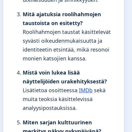
Mitä ajatuksia roolihahmojen
taustoista on esitetty?
Roolihahmojen taustat käsittelevät
syvästi oikeudenmukaisuutta ja
identiteetin etsintää, mikä resonoi
monien katsojien kanssa.
Mistä voin lukea lisää
näyttelijöiden urakehityksestä?
Lisätietoa osoitteessa
IMDb
sekä
muita teoksia käsittelevissä
analyysipostauksissa.
Miten sarjan kulttuurinen
merkitys näkyy nykypäivänä?