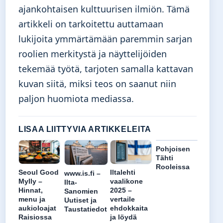
ajankohtaisen kulttuurisen ilmiön. Tämä
artikkeli on tarkoitettu auttamaan
lukijoita ymmärtämään paremmin sarjan
roolien merkitystä ja näyttelijöiden
tekemää työtä, tarjoten samalla kattavan
kuvan siitä, miksi teos on saanut niin
paljon huomiota mediassa.
LISAA LIITTYVIA ARTIKKELEITA
Pohjoisen
Tähti
Rooleissa
Seoul Good
Iltalehti
www.is.fi –
Mylly –
vaalikone
Ilta-
Hinnat,
2025 –
Sanomien
menu ja
vertaile
Uutiset ja
aukioloajat
ehdokkaita
Taustatiedot
Raisiossa
ja löydä