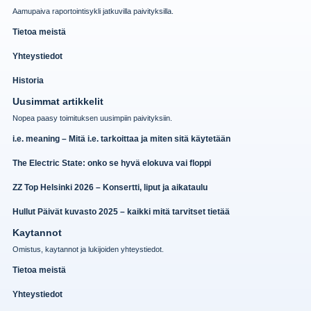
Aamupaiva raportointisykli jatkuvilla paivityksilla.
Tietoa meistä
Yhteystiedot
Historia
Uusimmat artikkelit
Nopea paasy toimituksen uusimpiin paivityksiin.
i.e. meaning – Mitä i.e. tarkoittaa ja miten sitä käytetään
The Electric State: onko se hyvä elokuva vai floppi
ZZ Top Helsinki 2026 – Konsertti, liput ja aikataulu
Hullut Päivät kuvasto 2025 – kaikki mitä tarvitset tietää
Kaytannot
Omistus, kaytannot ja lukijoiden yhteystiedot.
Tietoa meistä
Yhteystiedot