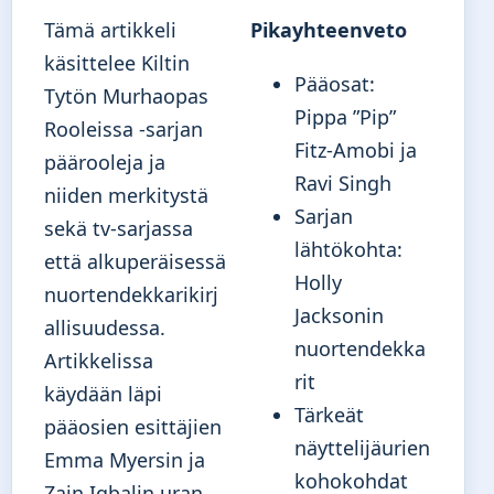
Tämä artikkeli
Pikayhteenveto
käsittelee Kiltin
Pääosat:
Tytön Murhaopas
Pippa ”Pip”
Rooleissa -sarjan
Fitz-Amobi ja
päärooleja ja
Ravi Singh
niiden merkitystä
Sarjan
sekä tv-sarjassa
lähtökohta:
että alkuperäisessä
Holly
nuortendekkarikirj
Jacksonin
allisuudessa.
nuortendekka
Artikkelissa
rit
käydään läpi
Tärkeät
pääosien esittäjien
näyttelijäurien
Emma Myersin ja
kohokohdat
Zain Iqbalin uran