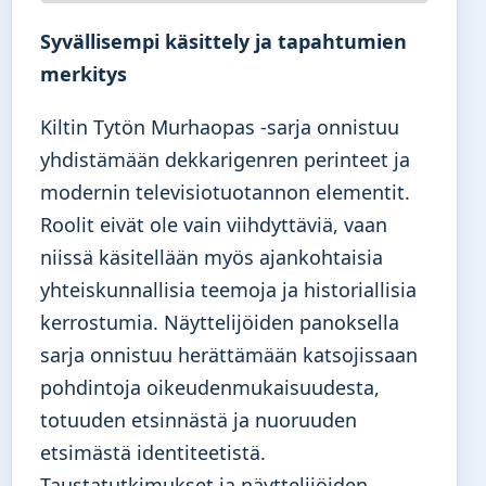
Syvällisempi käsittely ja tapahtumien
merkitys
Kiltin Tytön Murhaopas -sarja onnistuu
yhdistämään dekkarigenren perinteet ja
modernin televisiotuotannon elementit.
Roolit eivät ole vain viihdyttäviä, vaan
niissä käsitellään myös ajankohtaisia
yhteiskunnallisia teemoja ja historiallisia
kerrostumia. Näyttelijöiden panoksella
sarja onnistuu herättämään katsojissaan
pohdintoja oikeudenmukaisuudesta,
totuuden etsinnästä ja nuoruuden
etsimästä identiteetistä.
Taustatutkimukset ja näyttelijöiden