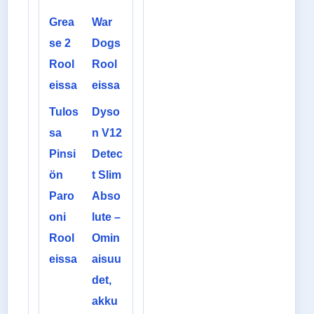
Grea
War
se 2
Dogs
Rool
Rool
eissa
eissa
Tulos
Dyso
sa
n V12
Pinsi
Detec
ön
t Slim
Paro
Abso
oni
lute –
Rool
Omin
eissa
aisuu
det,
akku