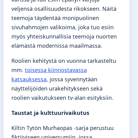
veljensä osallisuudesta rikokseen. Näitä
teemoja täydentää monipuolinen
sivuhahmojen valikoima, joka tuo esiin
myös yhteiskunnallisia teemoja nuorten
elämästä modernissa maailmassa.
Roolien kehitystä on vuonna tarkasteltu
mm.
toisessa kiinnostavassa
katsauksessa
, jossa syvennytään
näyttelijöiden urakehitykseen sekä
roolien vaikutukseen tv-alan esityksiin.
Taustat ja kulttuurivaikutus
Kiltin Tytön Murhaopas -sarja perustuu
fiktiiviseen universumiin, jossa