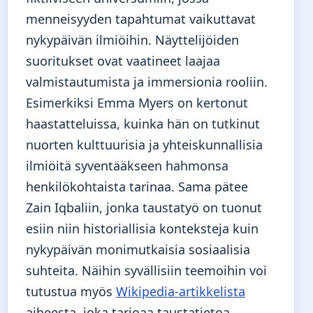
menneisyyden tapahtumat vaikuttavat
nykypäivän ilmiöihin. Näyttelijöiden
suoritukset ovat vaatineet laajaa
valmistautumista ja immersionia rooliin.
Esimerkiksi Emma Myers on kertonut
haastatteluissa, kuinka hän on tutkinut
nuorten kulttuurisia ja yhteiskunnallisia
ilmiöitä syventääkseen hahmonsa
henkilökohtaista tarinaa. Sama pätee
Zain Iqbaliin, jonka taustatyö on tuonut
esiin niin historiallisia konteksteja kuin
nykypäivän monimutkaisia sosiaalisia
suhteita. Näihin syvällisiin teemoihin voi
tutustua myös
Wikipedia-artikkelista
aiheesta, joka tarjoaa taustatietoa