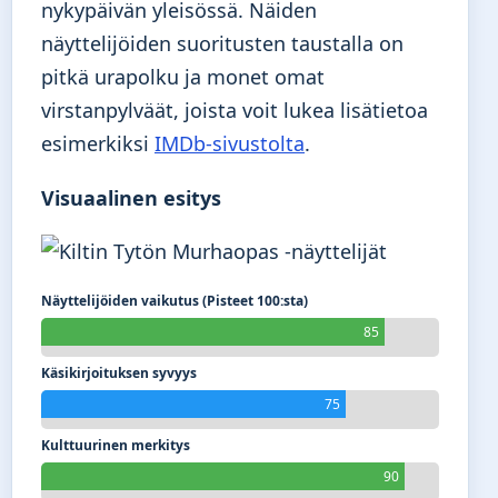
nykypäivän yleisössä. Näiden
näyttelijöiden suoritusten taustalla on
pitkä urapolku ja monet omat
virstanpylväät, joista voit lukea lisätietoa
esimerkiksi
IMDb-sivustolta
.
Visuaalinen esitys
Näyttelijöiden vaikutus (Pisteet 100:sta)
85
Käsikirjoituksen syvyys
75
Kulttuurinen merkitys
90