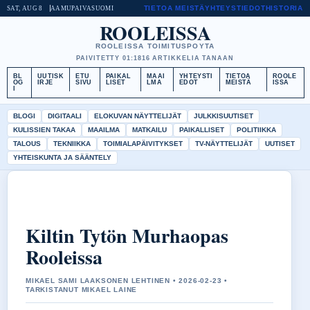
TIETOA MEISTÄ
YHTEYSTIEDOT
HISTORIA
SAT, AUG 8
AAMUPAIVA
SUOMI
ROOLEISSA
ROOLEISSA TOIMITUSPOYTA
PAIVITETTY 01:18
16 ARTIKKELIA TANAAN
BL
UUTISK
ETU
PAIKAL
MAAI
YHTEYSTI
TIETOA
ROOLE
OG
IRJE
SIVU
LISET
LMA
EDOT
MEISTÄ
ISSA
I
BLOGI
DIGITAALI
ELOKUVAN NÄYTTELIJÄT
JULKKISUUTISET
KULISSIEN TAKAA
MAAILMA
MATKAILU
PAIKALLISET
POLITIIKKA
TALOUS
TEKNIIKKA
TOIMIALAPÄIVITYKSET
TV-NÄYTTELIJÄT
UUTISET
YHTEISKUNTA JA SÄÄNTELY
Kiltin Tytön Murhaopas
Rooleissa
MIKAEL SAMI LAAKSONEN LEHTINEN • 2026-02-23 •
TARKISTANUT MIKAEL LAINE