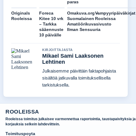
paras
Originals
Foreca
Omakuva.org –
Vampyyripäiväkirjat
Rooleissa
Kitee 10 vrk
Suomalainen
Rooleissa
– Tarkka
Amatöörikuvasivusto
sääennuste
Ilman Sensuuria
10 päivälle
KIRJOITTAJASTA
Mikael Sami Laaksonen
Lehtinen
Julkaisemme päivittäin faktapohjaista
sisältöä jatkuvalla toimituksellisella
tarkistuksella.
ROOLEISSA
Rooleissa toimitus julkaisee varmennettua raportointia, taustapaivityksia ja
korjauksia selkein lahdeviittein.
Toimituspoyta