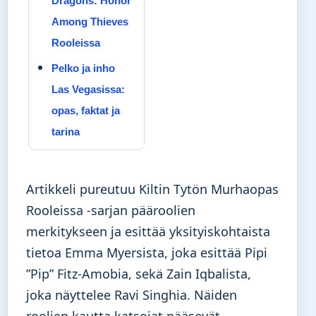
Dragons: Honor
Among Thieves
Rooleissa
Pelko ja inho
Las Vegasissa:
opas, faktat ja
tarina
Artikkeli pureutuu Kiltin Tytön Murhaopas
Rooleissa -sarjan pääroolien
merkitykseen ja esittää yksityiskohtaista
tietoa Emma Myersista, joka esittää Pipi
”Pip” Fitz-Amobia, sekä Zain Iqbalista,
joka näyttelee Ravi Singhia. Näiden
roolien kautta katsojat pääsevät