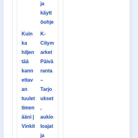
ja
käytt
öohje
Kuin
K-
ka
Citym
hiljen
arket
tää
Päivä
kann
ranta
ettav
–
an
Tarjo
tuulet
ukset
timen
,
ääni |
aukio
Vinkit
loajat
ja