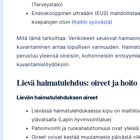
(Terveystalo)
Endoskooppinen ultraääni (EUS) mahdollistaa
koepalojen oton (
Kaikki syövästä
)
Mitä tämä tarkoittaa: Verikokeet seulovat haimao
kuvantaminen antaa lopullisen varmuuden. Haimat
perustuu yleensä oireisiin, kohonneisiin entsyymia
kuvantamislöydöksiin.
Lievä haimatulehdus: oireet ja hoito
Lievän haimatulehduksen oireet
Lievässä haimatulehduksessa kipu on maltilli
ylävatsalla (Lapin hyvinvointialue)
Pahoinvointi ja ruokahaluttomuus ovat yleisiä
Oireet voivat kestää muutamasta päivästä vii