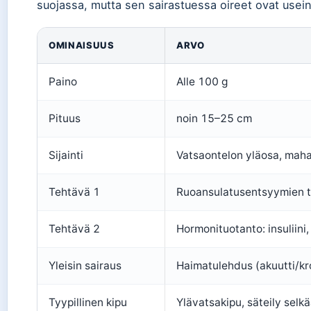
suojassa, mutta sen sairastuessa oireet ovat usein
OMINAISUUS
ARVO
Paino
Alle 100 g
Pituus
noin 15–25 cm
Sijainti
Vatsaontelon yläosa, mah
Tehtävä 1
Ruoansulatusentsyymien tu
Tehtävä 2
Hormonituotanto: insuliini,
Yleisin sairaus
Haimatulehdus (akuutti/kr
Tyypillinen kipu
Ylävatsakipu, säteily selk