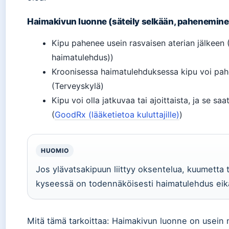
Haimakivun luonne (säteily selkään, paheneminen
Kipu pahenee usein rasvaisen aterian jälkeen
haimatulehdus))
Kroonisessa haimatulehduksessa kipu voi p
(Terveyskylä)
Kipu voi olla jatkuvaa tai ajoittaista, ja se sa
(
GoodRx (lääketietoa kuluttajille)
)
HUOMIO
Jos ylävatsakipuun liittyy oksentelua, kuumetta t
kyseessä on todennäköisesti haimatulehdus eikä 
Mitä tämä tarkoittaa: Haimakivun luonne on usein nii