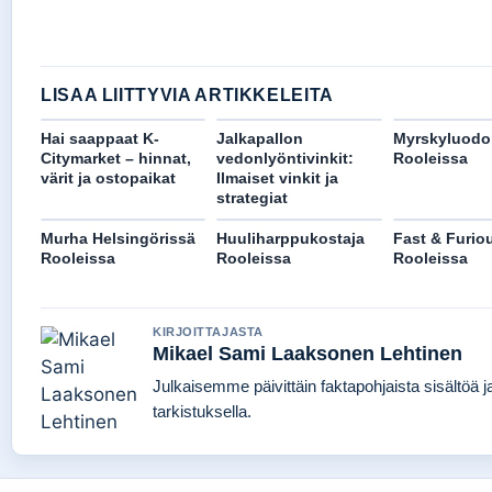
LISAA LIITTYVIA ARTIKKELEITA
Hai saappaat K-
Jalkapallon
Myrskyluodo
Citymarket – hinnat,
vedonlyöntivinkit:
Rooleissa
värit ja ostopaikat
Ilmaiset vinkit ja
strategiat
Murha Helsingörissä
Huuliharppukostaja
Fast & Furio
Rooleissa
Rooleissa
Rooleissa
KIRJOITTAJASTA
Mikael Sami Laaksonen Lehtinen
Julkaisemme päivittäin faktapohjaista sisältöä ja
tarkistuksella.