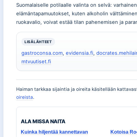
Suomalaiselle potilaalle valinta on selvä: varhaine
elämäntapamuutokset, kuten alkoholin välttäminen
ruokavalio, voivat estää tilan pahenemisen ja para
LISÄLÄHTEET
gastroconsa.com
,
evidensia.fi
,
docrates.mehilai
mtvuutiset.fi
Haiman tarkkaa sijaintia ja oireita käsitellään kattavas
oireista
.
ALA MISSA NAITA
Kuinka hiljentää kannettavan
Kotoisa Ro