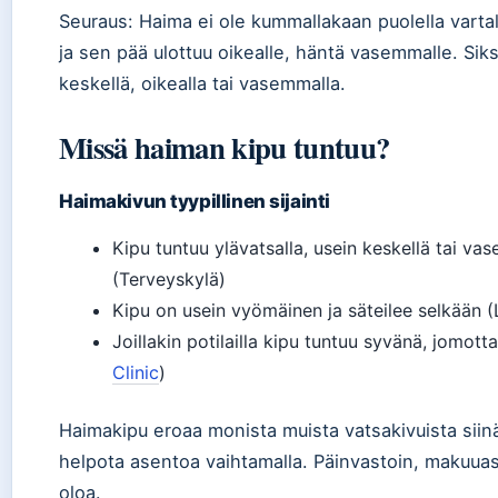
Seuraus: Haima ei ole kummallakaan puolella vartal
ja sen pää ulottuu oikealle, häntä vasemmalle. Siks
keskellä, oikealla tai vasemmalla.
Missä haiman kipu tuntuu?
Haimakivun tyypillinen sijainti
Kipu tuntuu ylävatsalla, usein keskellä tai va
(Terveyskylä)
Kipu on usein vyömäinen ja säteilee selkään (
Joillakin potilailla kipu tuntuu syvänä, jomott
Clinic
)
Haimakipu eroaa monista muista vatsakivuista siinä
helpota asentoa vaihtamalla. Päinvastoin, makuua
oloa.