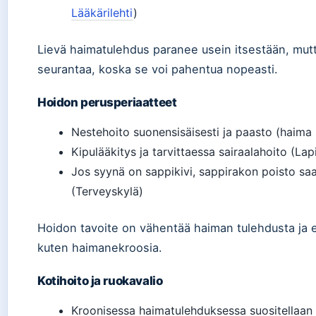
Lääkärilehti
)
Lievä haimatulehdus paranee usein itsestään, mutta
seurantaa, koska se voi pahentua nopeasti.
Hoidon perusperiaatteet
Nestehoito suonensisäisesti ja paasto (haima 
Kipulääkitys ja tarvittaessa sairaalahoito (Lap
Jos syynä on sappikivi, sappirakon poisto saa
(Terveyskylä)
Hoidon tavoite on vähentää haiman tulehdusta ja e
kuten haimanekroosia.
Kotihoito ja ruokavalio
Kroonisessa haimatulehduksessa suositellaan 