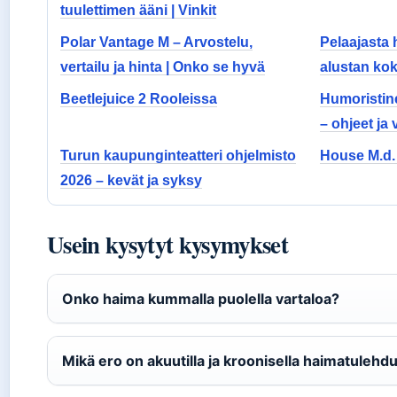
tuulettimen ääni | Vinkit
Polar Vantage M – Arvostelu,
Pelaajasta 
vertailu ja hinta | Onko se hyvä
alustan ko
Beetlejuice 2 Rooleissa
Humoristin
– ohjeet ja 
Turun kaupunginteatteri ohjelmisto
House M.d.
2026 – kevät ja syksy
Usein kysytyt kysymykset
Onko haima kummalla puolella vartaloa?
Mikä ero on akuutilla ja kroonisella haimatulehd