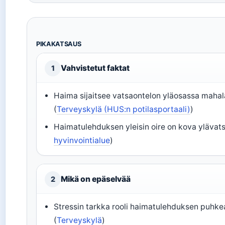
PIKAKATSAUS
Vahvistetut faktat
1
Haima sijaitsee vatsaontelon yläosassa maha
(
Terveyskylä (HUS:n potilasportaali)
)
Haimatulehduksen yleisin oire on kova ylävats
hyvinvointialue
)
Mikä on epäselvää
2
Stressin tarkka rooli haimatulehduksen puhk
(
Terveyskylä
)