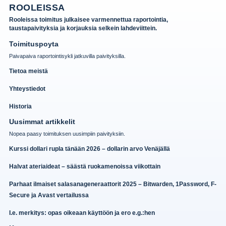
ROOLEISSA
Rooleissa toimitus julkaisee varmennettua raportointia,
taustapaivityksia ja korjauksia selkein lahdeviittein.
Toimituspoyta
Paivapaiva raportointisykli jatkuvilla paivityksilla.
Tietoa meistä
Yhteystiedot
Historia
Uusimmat artikkelit
Nopea paasy toimituksen uusimpiin paivityksiin.
Kurssi dollari rupla tänään 2026 – dollarin arvo Venäjällä
Halvat ateriaideat – säästä ruokamenoissa viikottain
Parhaat ilmaiset salasanageneraattorit 2025 – Bitwarden, 1Password, F-
Secure ja Avast vertailussa
I.e. merkitys: opas oikeaan käyttöön ja ero e.g.:hen