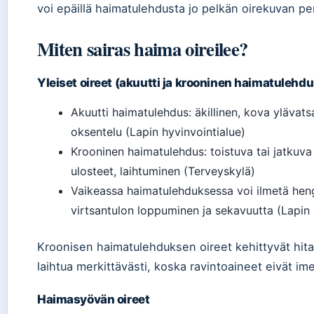
voi epäillä haimatulehdusta jo pelkän oirekuvan pe
Miten sairas haima oireilee?
Yleiset oireet (akuutti ja krooninen haimatulehdu
Akuutti haimatulehdus: äkillinen, kova ylävats
oksentelu (Lapin hyvinvointialue)
Krooninen haimatulehdus: toistuva tai jatkuva
ulosteet, laihtuminen (Terveyskylä)
Vaikeassa haimatulehduksessa voi ilmetä heng
virtsantulon loppuminen ja sekavuutta (Lapin 
Kroonisen haimatulehduksen oireet kehittyvät hitaas
laihtua merkittävästi, koska ravintoaineet eivät im
Haimasyövän oireet