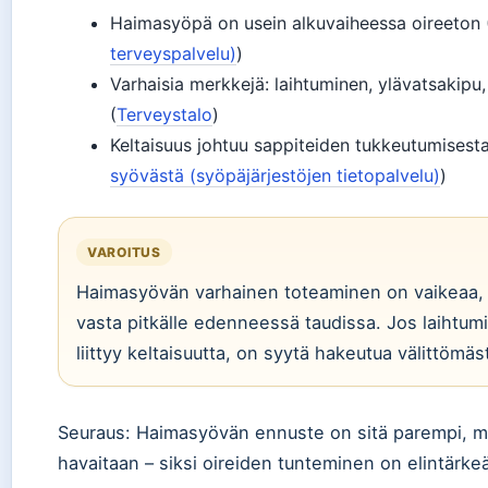
Haimasyöpä on usein alkuvaiheessa oireeton 
terveyspalvelu)
)
Varhaisia merkkejä: laihtuminen, ylävatsakipu,
(
Terveystalo
)
Keltaisuus johtuu sappiteiden tukkeutumisest
syövästä (syöpäjärjestöjen tietopalvelu)
)
VAROITUS
Haimasyövän varhainen toteaminen on vaikeaa, 
vasta pitkälle edenneessä taudissa. Jos laihtum
liittyy keltaisuutta, on syytä hakeutua välittömäst
Seuraus: Haimasyövän ennuste on sitä parempi, m
havaitaan – siksi oireiden tunteminen on elintärke