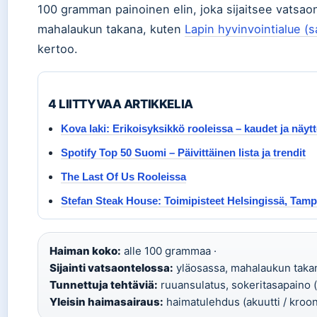
100 gramman painoinen elin, joka sijaitsee vatsao
mahalaukun takana, kuten
Lapin hyvinvointialue (s
kertoo.
4 LIITTYVAA ARTIKKELIA
Kova laki: Erikoisyksikkö rooleissa – kaudet ja näytte
Spotify Top 50 Suomi – Päivittäinen lista ja trendit
The Last Of Us Rooleissa
Stefan Steak House: Toimipisteet Helsingissä, Tampe
Haiman koko:
alle 100 grammaa ·
Sijainti vatsaontelossa:
yläosassa, mahalaukun takan
Tunnettuja tehtäviä:
ruuansulatus, sokeritasapaino (i
Yleisin haimasairaus:
haimatulehdus (akuutti / kroo