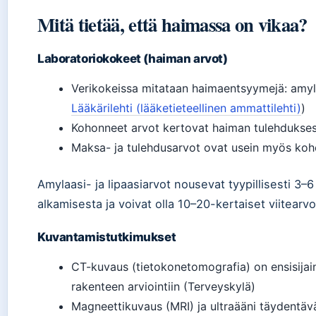
Mitä tietää, että haimassa on vikaa?
Laboratoriokokeet (haiman arvot)
Verikokeissa mitataan haimaentsyymejä: amylaa
Lääkärilehti (lääketieteellinen ammattilehti)
)
Kohonneet arvot kertovat haiman tulehduksest
Maksa- ja tulehdusarvot ovat usein myös koho
Amylaasi- ja lipaasiarvot nousevat tyypillisesti 3–
alkamisesta ja voivat olla 10–20-kertaiset viitearv
Kuvantamistutkimukset
CT-kuvaus (tietokonetomografia) on ensisija
rakenteen arviointiin (Terveyskylä)
Magneettikuvaus (MRI) ja ultraääni täydentäv