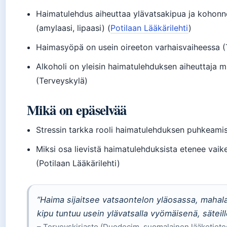
Haimatulehdus aiheuttaa ylävatsakipua ja kohonn
(amylaasi, lipaasi) (
Potilaan Lääkärilehti
)
Haimasyöpä on usein oireeton varhaisvaiheessa (
Alkoholi on yleisin haimatulehduksen aiheuttaja mie
(Terveyskylä)
Mikä on epäselvää
Stressin tarkka rooli haimatulehduksen puhkeami
Miksi osa lievistä haimatulehduksista etenee vaik
(Potilaan Lääkärilehti)
”Haima sijaitsee vatsaontelon yläosassa, mahal
kipu tuntuu usein ylävatsalla vyömäisenä, säteil
– Terveyskirjasto (Duodecim, suomalainen lääketiete