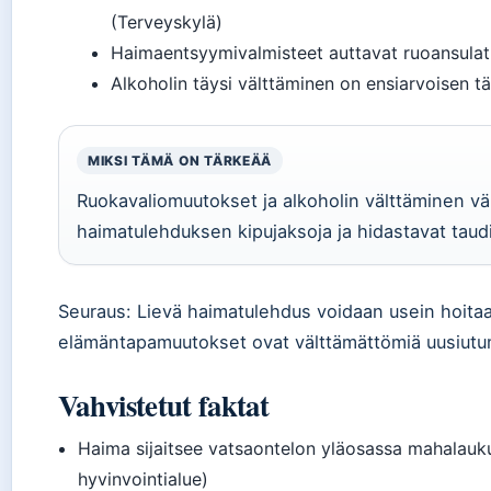
(Terveyskylä)
Haimaentsyymivalmisteet auttavat ruoansulat
Alkoholin täysi välttäminen on ensiarvoisen t
MIKSI TÄMÄ ON TÄRKEÄÄ
Ruokavaliomuutokset ja alkoholin välttäminen v
haimatulehduksen kipujaksoja ja hidastavat taud
Seuraus: Lievä haimatulehdus voidaan usein hoita
elämäntapamuutokset ovat välttämättömiä uusiutu
Vahvistetut faktat
Haima sijaitsee vatsaontelon yläosassa mahalauk
hyvinvointialue)