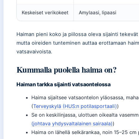
Keskeiset verikokeet
Amylaasi, lipaasi
Haiman pieni koko ja piilossa oleva sijainti tekevät 
mutta oireiden tunteminen auttaa erottamaan ha
vatsavaivoista.
Kummalla puolella haima on?
Haiman tarkka sijainti vatsaontelossa
Haima sijaitsee vatsaontelon yläosassa, mah
(
Terveyskylä (HUS:n potilasportaali)
)
Se on keskilinjassa, ulottuen oikealta vasemma
(johtava yhdysvaltalainen sairaala)
)
Haima on lähellä selkärankaa, noin 15–25 cm 