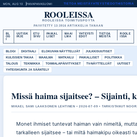
TIETOA MEISTÄ
YHTEYSTIEDOT
HISTORIA
MON, AUG 10
PAIVAPAIVA
SUOMI
ROOLEISSA
ROOLEISSA TOIMITUSPOYTA
PAIVITETTY 13:39
16 ARTIKKELIA TANAAN
BL
UUTISK
ETU
PAIKAL
MAAI
YHTEYSTI
TIETOA
ROOLE
OG
IRJE
SIVU
LISET
LMA
EDOT
MEISTÄ
ISSA
I
BLOGI
DIGITAALI
ELOKUVAN NÄYTTELIJÄT
JULKKISUUTISET
KULISSIEN TAKAA
MAAILMA
MATKAILU
PAIKALLISET
POLITIIKKA
TALOUS
TEKNIIKKA
TOIMIALAPÄIVITYKSET
TV-NÄYTTELIJÄT
UUTISET
YHTEISKUNTA JA SÄÄNTELY
Missä haima sijaitsee? – Sijainti, k
MIKAEL SAMI LAAKSONEN LEHTINEN • 2026-07-09 • TARKISTANUT NOOR
Monet ihmiset tuntevat haiman vain nimeltä, mutta
tarkalleen sijaitsee – tai miltä haimakipu oikeasti t