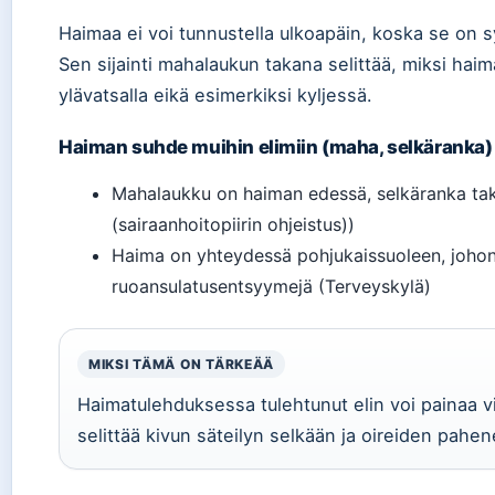
Haimaa ei voi tunnustella ulkoapäin, koska se on s
Sen sijainti mahalaukun takana selittää, miksi hai
ylävatsalla eikä esimerkiksi kyljessä.
Haiman suhde muihin elimiin (maha, selkäranka)
Mahalaukku on haiman edessä, selkäranka tak
(sairaanhoitopiirin ohjeistus))
Haima on yhteydessä pohjukaissuoleen, johon 
ruoansulatusentsyymejä (Terveyskylä)
MIKSI TÄMÄ ON TÄRKEÄÄ
Haimatulehduksessa tulehtunut elin voi painaa v
selittää kivun säteilyn selkään ja oireiden pahe