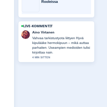
Rooleissa
LIVE-KOMMENTIT
Elias Korhonen
Hyva yhteenveto aiheesta 10 paunaa
(lb) kilogrammoina – tarkka
muunnos.... Tama on tahan mennessa
selkein kooste tanaan.
6 MIN SITTEN