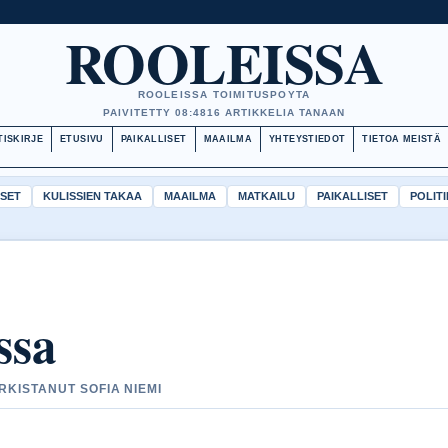
ROOLEISSA
ROOLEISSA TOIMITUSPOYTA
PAIVITETTY 08:48
16 ARTIKKELIA TANAAN
TISKIRJE
ETUSIVU
PAIKALLISET
MAAILMA
YHTEYSTIEDOT
TIETOA MEISTÄ
ISET
KULISSIEN TAKAA
MAAILMA
MATKAILU
PAIKALLISET
POLITI
ssa
ARKISTANUT SOFIA NIEMI