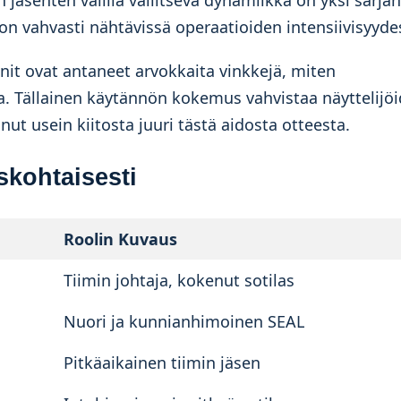
 jäsenten välillä vallitseva dynamiikka on yksi sarjan
on vahvasti nähtävissä operaatioiden intensiivisyyde
nit ovat antaneet arvokkaita vinkkejä, miten
a. Tällainen käytännön kokemus vahvistaa näyttelijö
nut usein kiitosta juuri tästä aidosta otteesta.
iskohtaisesti
Roolin Kuvaus
Tiimin johtaja, kokenut sotilas
Nuori ja kunnianhimoinen SEAL
Pitkäaikainen tiimin jäsen