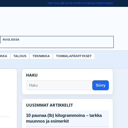
TIETOA MEISTÄ
YHTEYSTIEDOT
HISTORIA
ROOLEISSA
IKKA
TALOUS
TEKNIIKKA
TOIMIALAPÄIVITYKSET
HAKU
Siirry
UUSIMMAT ARTIKKELIT
10 paunaa (lb) kilogrammoina – tarkka
muunnos ja esimerkit