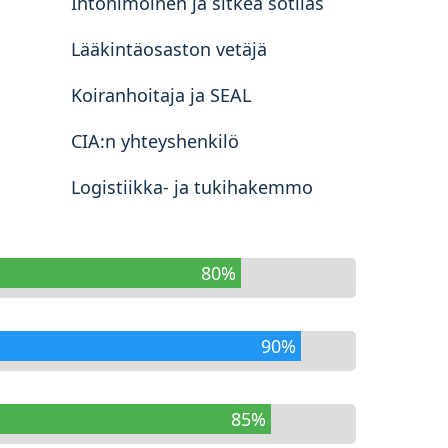
Intohimoinen ja sitkeä sotilas
Lääkintäosaston vetäjä
Koiranhoitaja ja SEAL
CIA:n yhteyshenkilö
Logistiikka- ja tukihakemmo
80%
90%
85%