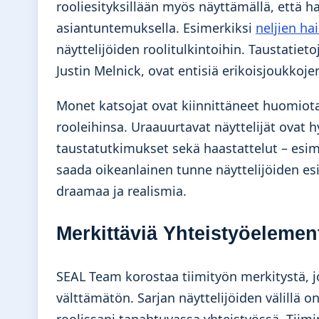
rooliesityksillään myös näyttämällä, että 
asiantuntemuksella. Esimerkiksi
neljien ha
näyttelijöiden roolitulkintoihin. Taustatiet
Justin Melnick, ovat entisiä erikoisjoukkoje
Monet katsojat ovat kiinnittäneet huomiota
rooleihinsa. Uraauurtavat näyttelijät ovat 
taustatutkimukset sekä haastattelut – esi
saada oikeanlainen tunne näyttelijöiden e
draamaa ja realismia.
Merkittäviä Yhteistyöelement
SEAL Team korostaa tiimityön merkitystä, j
välttämätön. Sarjan näyttelijöiden välillä 