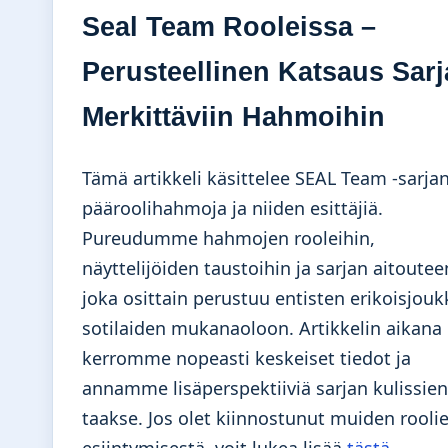
Seal Team Rooleissa –
Perusteellinen Katsaus Sar
Merkittäviin Hahmoihin
Tämä artikkeli käsittelee SEAL Team -sarja
pääroolihahmoja ja niiden esittäjiä.
Pureudumme hahmojen rooleihin,
näyttelijöiden taustoihin ja sarjan aitoutee
joka osittain perustuu entisten erikoisjou
sotilaiden mukanaoloon. Artikkelin aikana
kerromme nopeasti keskeiset tiedot ja
annamme lisäperspektiiviä sarjan kulissien
taakse. Jos olet kiinnostunut muiden rooli
esiintymisestä, voit lukea lisää
tästä
.