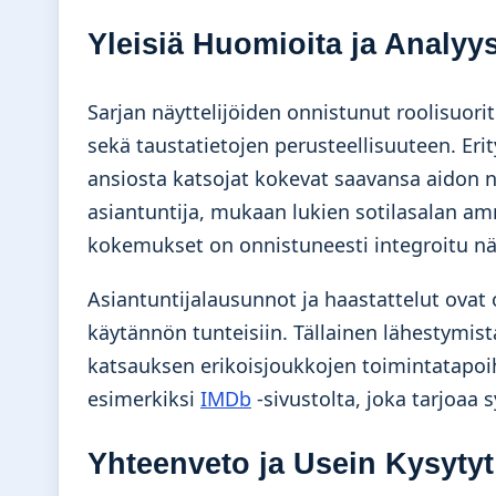
Yleisiä Huomioita ja Analyys
Sarjan näyttelijöiden onnistunut roolisuor
sekä taustatietojen perusteellisuuteen. Erit
ansiosta katsojat kokevat saavansa aidon 
asiantuntija, mukaan lukien sotilasalan am
kokemukset on onnistuneesti integroitu näyt
Asiantuntijalausunnot ja haastattelut ovat 
käytännön tunteisiin. Tällainen lähestymist
katsauksen erikoisjoukkojen toimintatapoihi
esimerkiksi
IMDb
-sivustolta, joka tarjoaa 
Yhteenveto ja Usein Kysyty