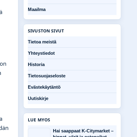
Maailma
ä
SIVUSTON SIVUT
Tietoa meistä
Yhteystiedot
 on
Historia
n
Tietosuojaseloste
Evästekäytäntö
Uutiskirje
a
LUE MYOS
idän
Hai saappaat K-Citymarket –
hinnat, värit ja ostopaikat