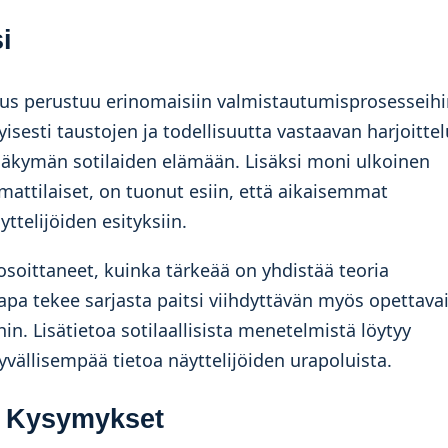
i
itus perustuu erinomaisiin valmistautumisprosesseih
yisesti taustojen ja todellisuutta vastaavan harjoitte
näkymän sotilaiden elämään. Lisäksi moni ulkoinen
mattilaiset, on tuonut esiin, että aikaisemmat
telijöiden esityksiin.
osoittaneet, kuinka tärkeää on yhdistää teoria
apa tekee sarjasta paitsi viihdyttävän myös opettava
n. Lisätietoa sotilaallisista menetelmistä löytyy
syvällisempää tietoa näyttelijöiden urapoluista.
t Kysymykset