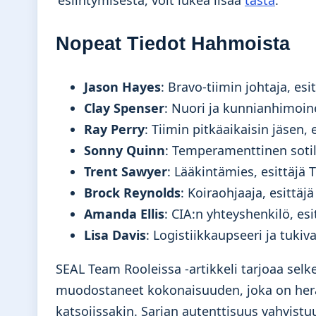
Nopeat Tiedot Hahmoista
Jason Hayes
: Bravo-tiimin johtaja, es
Clay Spenser
: Nuori ja kunnianhimoine
Ray Perry
: Tiimin pitkäaikaisin jäsen, 
Sonny Quinn
: Temperamenttinen sotila
Trent Sawyer
: Lääkintämies, esittäjä 
Brock Reynolds
: Koiraohjaaja, esittäj
Amanda Ellis
: CIA:n yhteyshenkilö, esi
Lisa Davis
: Logistiikkaupseeri ja tukiv
SEAL Team Rooleissa -artikkeli tarjoaa selk
muodostaneet kokonaisuuden, joka on herätt
katsojissakin. Sarjan autenttisuus vahvistu