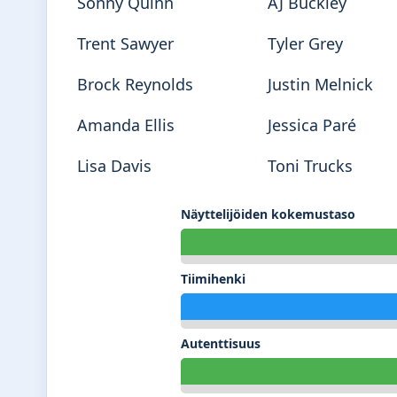
Sonny Quinn
AJ Buckley
Trent Sawyer
Tyler Grey
Brock Reynolds
Justin Melnick
Amanda Ellis
Jessica Paré
Lisa Davis
Toni Trucks
Näyttelijöiden kokemustaso
Tiimihenki
Autenttisuus