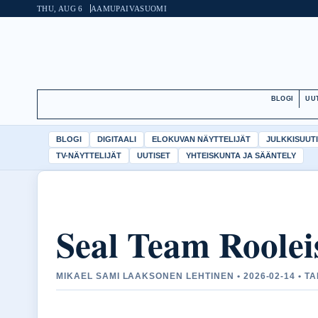
THU, AUG 6
AAMUPAIVA
SUOMI
BLOGI
UU
BLOGI
DIGITAALI
ELOKUVAN NÄYTTELIJÄT
JULKKISUUT
TV-NÄYTTELIJÄT
UUTISET
YHTEISKUNTA JA SÄÄNTELY
Seal Team Roolei
MIKAEL SAMI LAAKSONEN LEHTINEN • 2026-02-14 • T