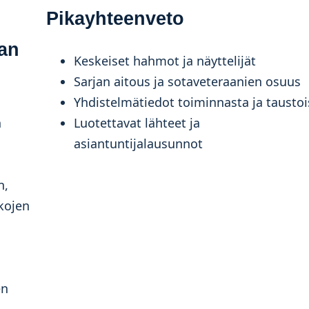
Pikayhteenveto
jan
Keskeiset hahmot ja näyttelijät
Sarjan aitous ja sotaveteraanien osuus
Yhdistelmätiedot toiminnasta ja taustoi
n
Luotettavat lähteet ja
asiantuntijalausunnot
n,
kkojen
en