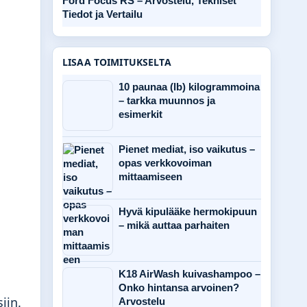
Ford Focus RS – Arvostelu, Tekniset
Tiedot ja Vertailu
LISAA TOIMITUKSELTA
10 paunaa (lb) kilogrammoina
– tarkka muunnos ja
esimerkit
Pienet mediat, iso vaikutus –
opas verkkovoiman
mittaamiseen
Hyvä kipulääke hermokipuun
– mikä auttaa parhaiten
K18 AirWash kuivashampoo –
Onko hintansa arvoinen?
iin.
Arvostelu