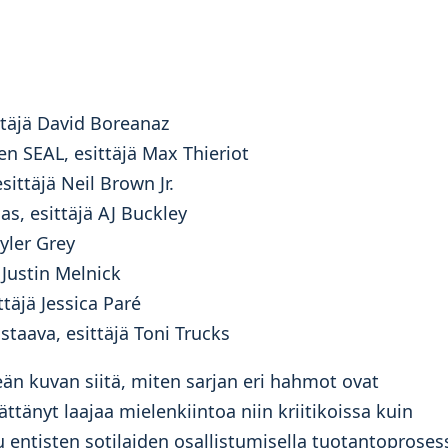
ittäjä David Boreanaz
n SEAL, esittäjä Max Thieriot
esittäjä Neil Brown Jr.
s, esittäjä AJ Buckley
Tyler Grey
ä Justin Melnick
ttäjä Jessica Paré
astaava, esittäjä Toni Trucks
eän kuvan siitä, miten sarjan eri hahmot ovat
änyt laajaa mielenkiintoa niin kriitikoissa kuin
u entisten sotilaiden osallistumisella tuotantoprosess