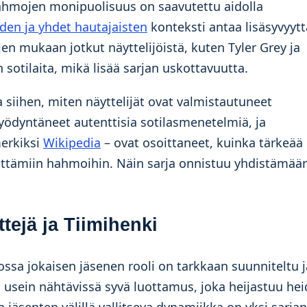
hahmojen monipuolisuus on saavutettu aidolla
iden ja yhdet hautajaisten
konteksti antaa lisäsyvyytt
ojen mukaan jotkut näyttelijöistä, kuten Tyler Grey ja
n sotilaita, mikä lisää sarjan uskottavuutta.
 siihen, miten näyttelijät ovat valmistautuneet
hyödyntäneet autenttisia sotilasmenetelmiä, ja
merkiksi
Wikipedia
– ovat osoittaneet, kuinka tärkeää
sittämiin hahmoihin. Näin sarja onnistuu yhdistämää
tejä ja Tiimihenki
ossa jokaisen jäsenen rooli on tarkkaan suunniteltu j
on usein nähtävissä syvä luottamus, joka heijastuu he