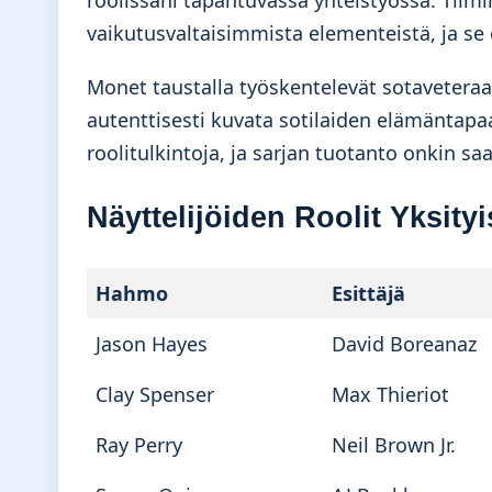
roolissani tapahtuvassa yhteistyössä. Tiimin
vaikutusvaltaisimmista elementeistä, ja se 
Monet taustalla työskentelevät sotaveteraa
autenttisesti kuvata sotilaiden elämäntapa
roolitulkintoja, ja sarjan tuotanto onkin saa
Näyttelijöiden Roolit Yksity
Hahmo
Esittäjä
Jason Hayes
David Boreanaz
Clay Spenser
Max Thieriot
Ray Perry
Neil Brown Jr.