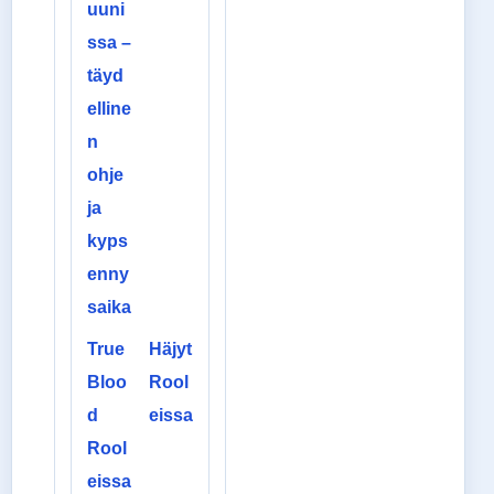
uuni
ssa –
täyd
elline
n
ohje
ja
kyps
enny
saika
True
Häjyt
Bloo
Rool
d
eissa
Rool
eissa