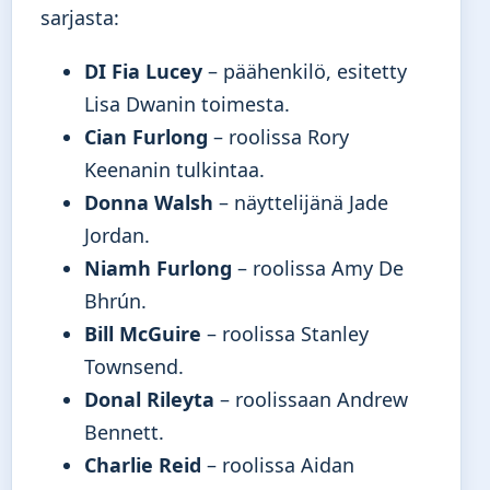
sarjasta:
DI Fia Lucey
– päähenkilö, esitetty
Lisa Dwanin toimesta.
Cian Furlong
– roolissa Rory
Keenanin tulkintaa.
Donna Walsh
– näyttelijänä Jade
Jordan.
Niamh Furlong
– roolissa Amy De
Bhrún.
Bill McGuire
– roolissa Stanley
Townsend.
Donal Rileyta
– roolissaan Andrew
Bennett.
Charlie Reid
– roolissa Aidan