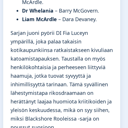
McArdle.
Dr Whelania
– Barry McGovern.
Liam McArdle
– Dara Devaney.
Sarjan juoni pyörii DI Fia Luceyn
ympärillä, joka palaa takaisin
kotikaupunkiinsa ratkaistakseen kivuliaan
katoamistapauksen. Taustalla on myös
henkilökohtaisia ja perheeseen liittyviä
haamuja, jotka tuovat syvyyttä ja
inhimillisyyttä tarinaan. Tämä syvällinen
lähestymistapa rikosdraamaan on
herättänyt laajaa huomiota kriitikoiden ja
yleisön keskuudessa, mikä on syy siihen,
miksi Blackshore Rooleissa -sarja on
noussut suosioon.