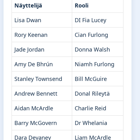
Näyttelijä
Rooli
Lisa Dwan
DI Fia Lucey
Rory Keenan
Cian Furlong
Jade Jordan
Donna Walsh
Amy De Bhrún
Niamh Furlong
Stanley Townsend
Bill McGuire
Andrew Bennett
Donal Rileytä
Aidan McArdle
Charlie Reid
Barry McGovern
Dr Whelania
Dara Devaney
Liam McArdle