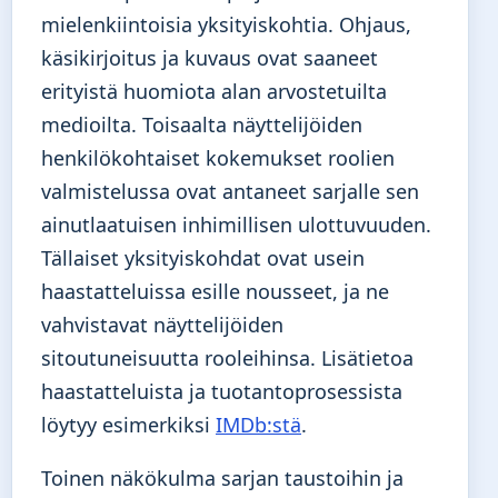
mielenkiintoisia yksityiskohtia. Ohjaus,
käsikirjoitus ja kuvaus ovat saaneet
erityistä huomiota alan arvostetuilta
medioilta. Toisaalta näyttelijöiden
henkilökohtaiset kokemukset roolien
valmistelussa ovat antaneet sarjalle sen
ainutlaatuisen inhimillisen ulottuvuuden.
Tällaiset yksityiskohdat ovat usein
haastatteluissa esille nousseet, ja ne
vahvistavat näyttelijöiden
sitoutuneisuutta rooleihinsa. Lisätietoa
haastatteluista ja tuotantoprosessista
löytyy esimerkiksi
IMDb:stä
.
Toinen näkökulma sarjan taustoihin ja