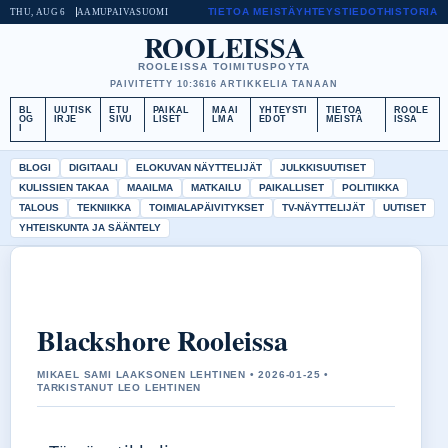
TIETOA MEISTÄ
YHTEYSTIEDOT
HISTORIA
THU, AUG 6
AAMUPAIVA
SUOMI
ROOLEISSA
ROOLEISSA TOIMITUSPOYTA
PAIVITETTY 10:36
16 ARTIKKELIA TANAAN
BL
UUTISK
ETU
PAIKAL
MAAI
YHTEYSTI
TIETOA
ROOLE
OG
IRJE
SIVU
LISET
LMA
EDOT
MEISTÄ
ISSA
I
BLOGI
DIGITAALI
ELOKUVAN NÄYTTELIJÄT
JULKKISUUTISET
KULISSIEN TAKAA
MAAILMA
MATKAILU
PAIKALLISET
POLITIIKKA
TALOUS
TEKNIIKKA
TOIMIALAPÄIVITYKSET
TV-NÄYTTELIJÄT
UUTISET
YHTEISKUNTA JA SÄÄNTELY
Blackshore Rooleissa
MIKAEL SAMI LAAKSONEN LEHTINEN • 2026-01-25 •
TARKISTANUT LEO LEHTINEN