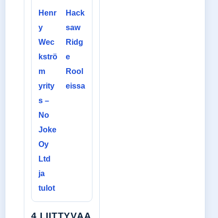
Henr
Hack
y
saw
Wec
Ridg
kströ
e
m
Rool
yrity
eissa
s –
No
Joke
Oy
Ltd
ja
tulot
4 LIITTYVAA