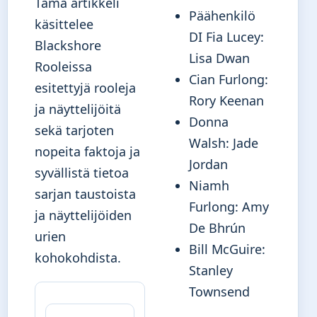
Tämä artikkeli
Päähenkilö
käsittelee
DI Fia Lucey:
Blackshore
Lisa Dwan
Rooleissa
Cian Furlong:
esitettyjä rooleja
Rory Keenan
ja näyttelijöitä
Donna
sekä tarjoten
Walsh: Jade
nopeita faktoja ja
Jordan
syvällistä tietoa
Niamh
sarjan taustoista
Furlong: Amy
ja näyttelijöiden
De Bhrún
urien
Bill McGuire:
kohokohdista.
Stanley
Townsend