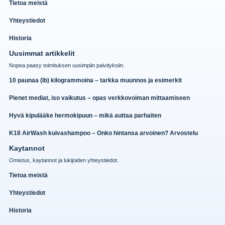
Tietoa meistä
Yhteystiedot
Historia
Uusimmat artikkelit
Nopea paasy toimituksen uusimpiin paivityksiin.
10 paunaa (lb) kilogrammoina – tarkka muunnos ja esimerkit
Pienet mediat, iso vaikutus – opas verkkovoiman mittaamiseen
Hyvä kipulääke hermokipuun – mikä auttaa parhaiten
K18 AirWash kuivashampoo – Onko hintansa arvoinen? Arvostelu
Kaytannot
Omistus, kaytannot ja lukijoiden yhteystiedot.
Tietoa meistä
Yhteystiedot
Historia