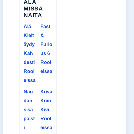
ALA
MISSA
NAITA
Älä
Fast
Kielt
&
äydy
Furio
Kah
us 6
desti
Rool
Rool
eissa
eissa
Nau
Kova
dan
Kuin
sisä
Kivi
paist
Rool
i
eissa