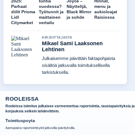
2025:
tuntia
Joyce –
Hinnat,
Parhaat
vuodessa?
Näyttelijä,
menu ja
diilit Prisma
Työtunnit ja
Black Mirror
aukioloajat
Lidl
maittainen
ja suhde
Raisiossa
Citymarket
vertailu
KIRJOITTAJASTA
Mikael Sami Laaksonen
Lehtinen
Julkaisemme päivittäin faktapohjaista
sisältöä jatkuvalla toimituksellisella
tarkistuksella.
ROOLEISSA
Rooleissa toimitus julkaisee varmennettua raportointia, taustapaivityksia ja
korjauksia selkein lahdeviittein.
Toimituspoyta
Aamupaiva raportointisykli jatkuvilla paivityksilla.