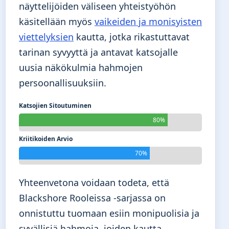
näyttelijöiden väliseen yhteistyöhön
käsitellään myös
vaikeiden ja monisyisten
viettelyksien
kautta, jotka rikastuttavat
tarinan syvyyttä ja antavat katsojalle
uusia näkökulmia hahmojen
persoonallisuuksiin.
Katsojien Sitoutuminen
80%
Kriitikoiden Arvio
70%
Yhteenvetona voidaan todeta, että
Blackshore Rooleissa -sarjassa on
onnistuttu tuomaan esiin monipuolisia ja
syvällisiä hahmoja, joiden kautta