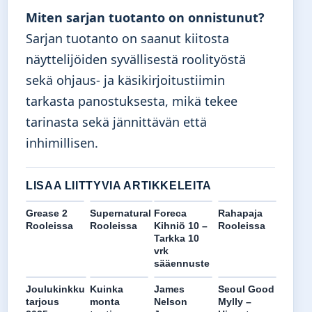
Miten sarjan tuotanto on onnistunut?
Sarjan tuotanto on saanut kiitosta
näyttelijöiden syvällisestä roolityöstä
sekä ohjaus- ja käsikirjoitustiimin
tarkasta panostuksesta, mikä tekee
tarinasta sekä jännittävän että
inhimillisen.
LISAA LIITTYVIA ARTIKKELEITA
Grease 2
Supernatural
Foreca
Rahapaja
Rooleissa
Rooleissa
Kihniö 10 –
Rooleissa
Tarkka 10
vrk
sääennuste
Joulukinkku
Kuinka
James
Seoul Good
tarjous
monta
Nelson
Mylly –