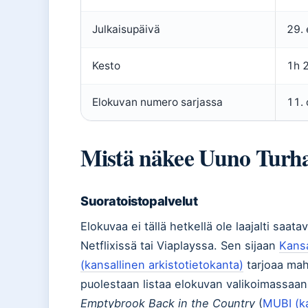
Julkaisupäivä
29.
Kesto
1h 
Elokuvan numero sarjassa
11. 
Mistä näkee Uuno Turh
Suoratoistopalvelut
Elokuvaa ei tällä hetkellä ole laajalti saat
Netflixissä tai Viaplayssa. Sen sijaan
Kansa
(kansallinen arkistotietokanta)
tarjoaa mah
puolestaan listaa elokuvan valikoimassaan
Emptybrook Back in the Country
(
MUBI (ka