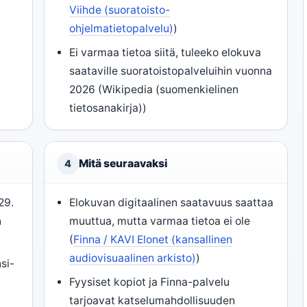
Viihde (suoratoisto-
ohjelmatietopalvelu)
)
Ei varmaa tietoa siitä, tuleeko elokuva
saataville suoratoistopalveluihin vuonna
2026 (Wikipedia (suomenkielinen
tietosanakirja))
Mitä seuraavaksi
4
29.
Elokuvan digitaalinen saatavuus saattaa
n
muuttua, mutta varmaa tietoa ei ole
(
Finna / KAVI Elonet (kansallinen
audiovisuaalinen arkisto)
)
si-
Fyysiset kopiot ja Finna-palvelu
tarjoavat katselumahdollisuuden