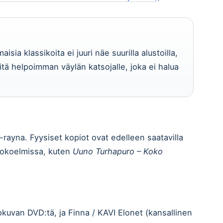
isia klassikoita ei juuri näe suurilla alustoilla,
itä helpoimman väylän katsojalle, joka ei halua
-rayna. Fyysiset kopiot ovat edelleen saatavilla
 Kokoelmissa, kuten
Uuno Turhapuro – Koko
lokuvan DVD:tä, ja Finna / KAVI Elonet (kansallinen