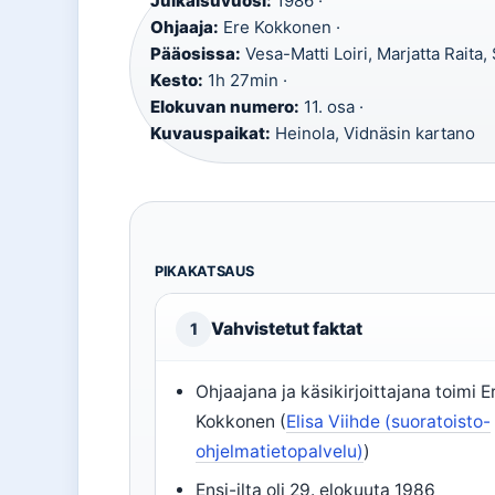
Julkaisuvuosi:
1986 ·
Ohjaaja:
Ere Kokkonen ·
Pääosissa:
Vesa-Matti Loiri, Marjatta Raita
Kesto:
1h 27min ·
Elokuvan numero:
11. osa ·
Kuvauspaikat:
Heinola, Vidnäsin kartano
PIKAKATSAUS
Vahvistetut faktat
1
Ohjaajana ja käsikirjoittajana toimi E
Kokkonen (
Elisa Viihde (suoratoisto-
ohjelmatietopalvelu)
)
Ensi-ilta oli 29. elokuuta 1986