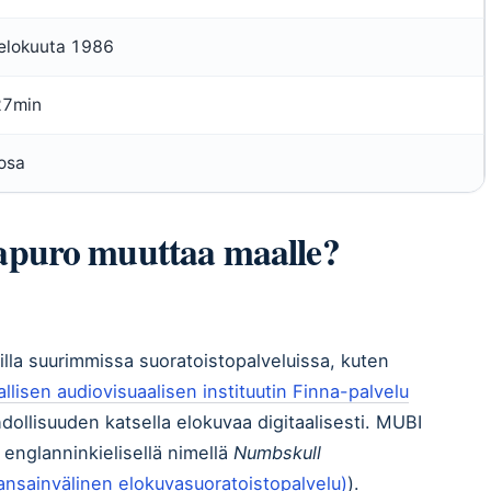
 elokuuta 1986
27min
osa
apuro muuttaa maalle?
avilla suurimmissa suoratoistopalveluissa, kuten
llisen audiovisuaalisen instituutin Finna-palvelu
dollisuuden katsella elokuvaa digitaalisesti. MUBI
 englanninkielisellä nimellä
Numbskull
nsainvälinen elokuvasuoratoistopalvelu)
).