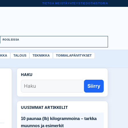
TIETOA MEISTÄ
YHTEYSTIEDOT
HISTORIA
ROOLEISSA
IKKA
TALOUS
TEKNIIKKA
TOIMIALAPÄIVITYKSET
HAKU
Siirry
UUSIMMAT ARTIKKELIT
10 paunaa (lb) kilogrammoina – tarkka
muunnos ja esimerkit