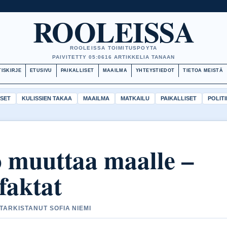
ROOLEISSA
ROOLEISSA TOIMITUSPOYTA
PAIVITETTY 05:06
16 ARTIKKELIA TANAAN
ISKIRJE
ETUSIVU
PAIKALLISET
MAAILMA
YHTEYSTIEDOT
TIETOA MEISTÄ
ISET
KULISSIEN TAKAA
MAAILMA
MATKAILU
PAIKALLISET
POLITI
 muuttaa maalle –
faktat
 TARKISTANUT SOFIA NIEMI