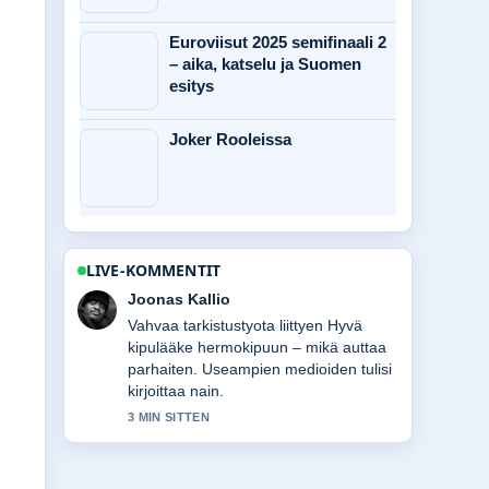
Euroviisut 2025 semifinaali 2
– aika, katselu ja Suomen
esitys
Joker Rooleissa
LIVE-KOMMENTIT
Aino Virtanen
Hyva yhteenveto aiheesta 10 paunaa
(lb) kilogrammoina – tarkka
muunnos.... Tama on tahan mennessa
selkein kooste tanaan.
5 MIN SITTEN