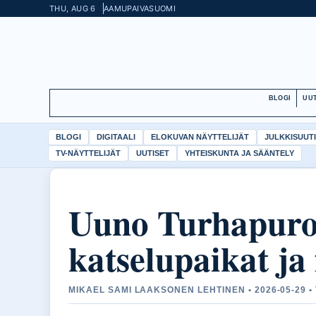
THU, AUG 6
AAMUPAIVA
SUOMI
BLOGI
UUT
BLOGI
DIGITAALI
ELOKUVAN NÄYTTELIJÄT
JULKKISUUT
TV-NÄYTTELIJÄT
UUTISET
YHTEISKUNTA JA SÄÄNTELY
Uuno Turhapuro
katselupaikat ja 
MIKAEL SAMI LAAKSONEN LEHTINEN • 2026-05-29 •