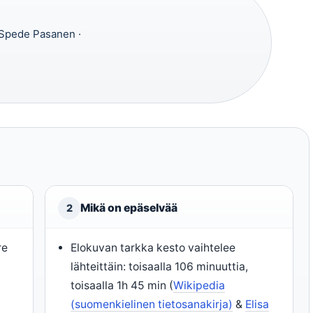
, Spede Pasanen ·
Mikä on epäselvää
2
re
Elokuvan tarkka kesto vaihtelee
lähteittäin: toisaalla 106 minuuttia,
toisaalla 1h 45 min (
Wikipedia
(suomenkielinen tietosanakirja)
&
Elisa