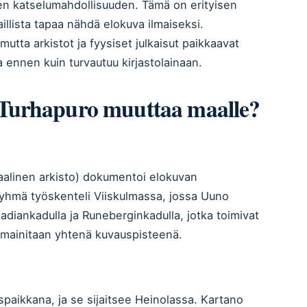
isen katselumahdollisuuden. Tämä on erityisen
a laillista tapaa nähdä elokuva ilmaiseksi.
 mutta arkistot ja fyysiset julkaisut paikkaavat
 ennen kuin turvautuu kirjastolainaan.
 Turhapuro muuttaa maalle?
uaalinen arkisto) dokumentoi elokuvan
ryhmä työskenteli Viiskulmassa, jossa Uuno
kadiankadulla ja Runeberginkadulla, jotka toimivat
 mainitaan yhtenä kuvauspisteenä.
paikkana, ja se sijaitsee Heinolassa. Kartano