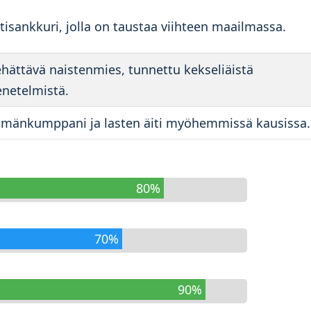
tisankkuri, jolla on taustaa viihteen maailmassa.
ehättävä naistenmies, tunnettu kekseliäistä
netelmistä.
ämänkumppani ja lasten äiti myöhemmissä kausissa.
80%
70%
90%