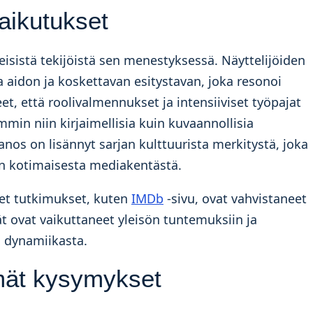
vaikutukset
keisistä tekijöistä sen menestyksessä. Näyttelijöiden
 aidon ja koskettavan esitystavan, joka resonoi
et, että roolivalmennukset ja intensiiviset työpajat
in niin kirjaimellisia kuin kuvaannollisia
os on lisännyt sarjan kulttuurista merkitystä, joka
uin kotimaisesta mediakentästä.
liset tutkimukset, kuten
IMDb
-sivu, ovat vahvistaneet
ijät ovat vaikuttaneet yleisön tuntemuksiin ja
 dynamiikasta.
mät kysymykset