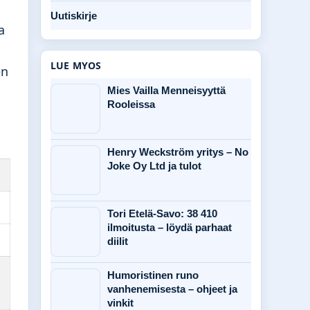
Uutiskirje
a
LUE MYOS
en
Mies Vailla Menneisyyttä
Rooleissa
Henry Weckström yritys – No
Joke Oy Ltd ja tulot
Tori Etelä-Savo: 38 410
ilmoitusta – löydä parhaat
diilit
Humoristinen runo
vanhenemisesta – ohjeet ja
vinkit