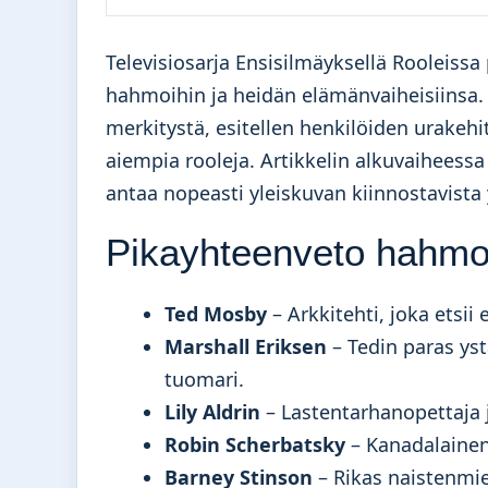
Televisiosarja Ensisilmäyksellä Rooleiss
hahmoihin ja heidän elämänvaiheisiinsa. 
merkitystä, esitellen henkilöiden urakehi
aiempia rooleja. Artikkelin alkuvaiheess
antaa nopeasti yleiskuvan kiinnostavista 
Pikayhteenveto hahmo
Ted Mosby
– Arkkitehti, joka ets
Marshall Eriksen
– Tedin paras ys
tuomari.
Lily Aldrin
– Lastentarhanopettaja 
Robin Scherbatsky
– Kanadalainen 
Barney Stinson
– Rikas naistenmie