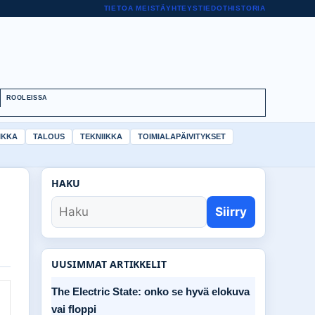
TIETOA MEISTÄ
YHTEYSTIEDOT
HISTORIA
ROOLEISSA
IKKA
TALOUS
TEKNIIKKA
TOIMIALAPÄIVITYKSET
HAKU
Siirry
UUSIMMAT ARTIKKELIT
The Electric State: onko se hyvä elokuva
vai floppi