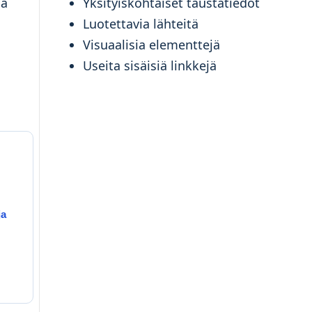
sa
Yksityiskohtaiset taustatiedot
Luotettavia lähteitä
Visuaalisia elementtejä
Useita sisäisiä linkkejä
ja