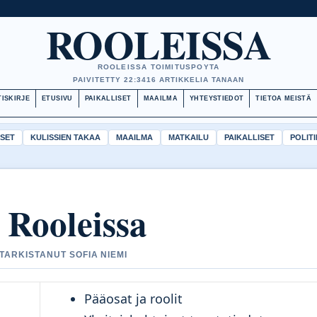
ROOLEISSA
ROOLEISSA TOIMITUSPOYTA
PAIVITETTY 22:34
16 ARTIKKELIA TANAAN
ISKIRJE
ETUSIVU
PAIKALLISET
MAAILMA
YHTEYSTIEDOT
TIETOA MEISTÄ
ISET
KULISSIEN TAKAA
MAAILMA
MATKAILU
PAIKALLISET
POLITI
 Rooleissa
 TARKISTANUT SOFIA NIEMI
Pääosat ja roolit