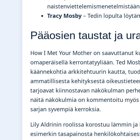
naistenviettelemismenetelmistään
Tracy Mosby
– Tedin lopulta löytä
Pääosien taustat ja ur
How I Met Your Mother on saavuttanut ku
omaperäisellä kerrontatyyliään. Ted Mo
käännekohtia arkkitehtuurin kautta, tuode
ammatillisesta kehityksestä oikeustietee
tarjoavat kiinnostavan näkökulman perh
näitä näkökulmia on kommentoitu myös
sarjan syvempiä kerroksia.
Lily Aldrinin roolissa korostuu lämmin j
esimerkin tasapainosta henkilökohtaises