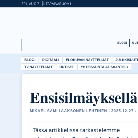
FRI, AUG 7
ILTAPAIVA
SUOMI
BLOGI
UUT
BLOGI
DIGITAALI
ELOKUVAN NÄYTTELIJÄT
JULKKISUUT
TV-NÄYTTELIJÄT
UUTISET
YHTEISKUNTA JA SÄÄNTELY
Ensisilmäyksellä
MIKAEL SAMI LAAKSONEN LEHTINEN • 2025-12-27 •
Tässä artikkelissa tarkastelemme