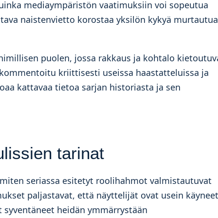
uinka mediaympäristön vaatimuksiin voi sopeutua
aitava naistenvietto korostaa yksilön kykyä murtautua
imillisen puolen, jossa rakkaus ja kohtalo kietoutuv
kommentoitu kriittisesti useissa haastatteluissa ja
oaa kattavaa tietoa sarjan historiasta ja sen
lissien tarinat
 miten seriassa esitetyt roolihahmot valmistautuvat
ukset paljastavat, että näyttelijät ovat usein käynee
vat syventäneet heidän ymmärrystään