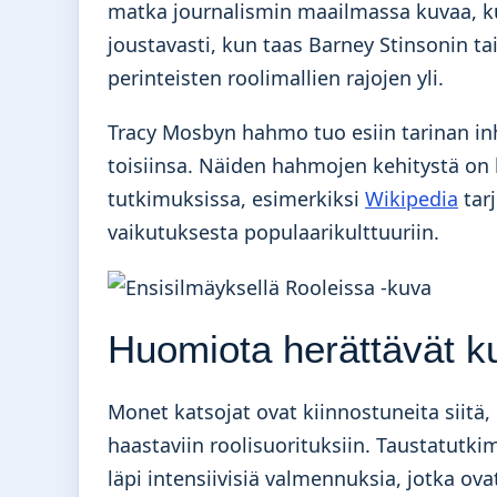
matka journalismin maailmassa kuvaa, k
joustavasti, kun taas Barney Stinsonin t
perinteisten roolimallien rajojen yli.
Tracy Mosbyn hahmo tuo esiin tarinan inh
toisiinsa. Näiden hahmojen kehitystä on 
tutkimuksissa, esimerkiksi
Wikipedia
tarj
vaikutuksesta populaarikulttuuriin.
Huomiota herättävät ku
Monet katsojat ovat kiinnostuneita siitä,
haastaviin roolisuorituksiin. Taustatutkim
läpi intensiivisiä valmennuksia, jotka o