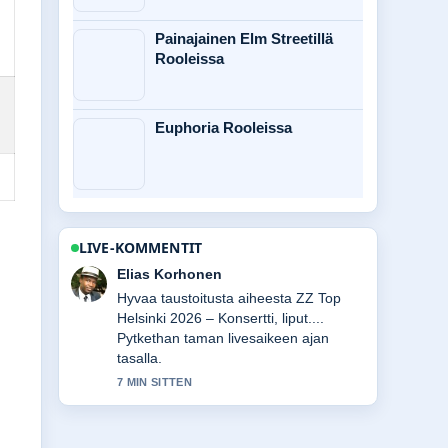
Painajainen Elm Streetillä
Rooleissa
Euphoria Rooleissa
LIVE-KOMMENTIT
Noora Niemi
Raportointi Hullut Päivät kuvasto 2025
– kaikki mitä...-aiheesta tuntuu
luotettavalta ja helppolukuiselta.
9 MIN SITTEN