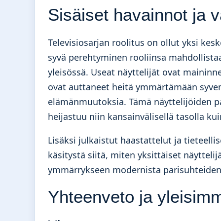
Sisäiset havainnot ja 
Televisiosarjan roolitus on ollut yksi kes
syvä perehtyminen rooliinsa mahdollistaa
yleisössä. Useat näyttelijät ovat maininne
ovat auttaneet heitä ymmärtämään syvemm
elämänmuutoksia. Tämä näyttelijöiden pan
heijastuu niin kansainvälisellä tasolla k
Lisäksi julkaistut haastattelut ja tieteel
käsitystä siitä, miten yksittäiset näyttel
ymmärrykseen modernista parisuhteiden
Yhteenveto ja yleisim