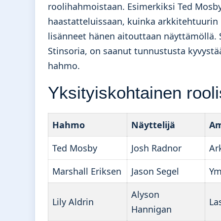
roolihahmoistaan. Esimerkiksi Ted Mosby
haastatteluissaan, kuinka arkkitehtuurin
lisänneet hänen aitouttaan näyttämöllä. 
Stinsoria, on saanut tunnustusta kyvyst
hahmo.
Yksityiskohtainen rooli
Hahmo
Näyttelijä
Am
Ted Mosby
Josh Radnor
Ar
Marshall Eriksen
Jason Segel
Ym
Alyson
Lily Aldrin
La
Hannigan