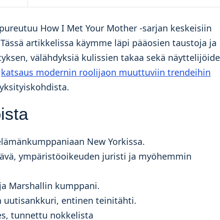
a pureutuu How I Met Your Mother -sarjan keskeisiin
Tässä artikkelissa käymme läpi pääosien taustoja ja
tyksen, välähdyksiä kulissien takaa sekä näyttelijöid
a
katsaus modernin roolijaon muuttuviin trendeihin
yksityiskohdista.
ista
ii elämänkumppaniaan New Yorkissa.
tävä, ympäristöoikeuden juristi ja myöhemmin
ja Marshallin kumppani.
uutisankkuri, entinen teinitähti.
s, tunnettu nokkelista