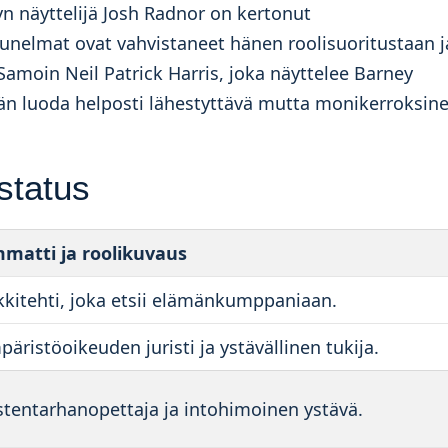
n näyttelijä Josh Radnor on kertonut
 unelmat ovat vahvistaneet hänen roolisuoritustaan j
Samoin Neil Patrick Harris, joka näyttelee Barney
ään luoda helposti lähestyttävä mutta monikerroksin
status
matti ja roolikuvaus
kkitehti, joka etsii elämänkumppaniaan.
päristöoikeuden juristi ja ystävällinen tukija.
stentarhanopettaja ja intohimoinen ystävä.