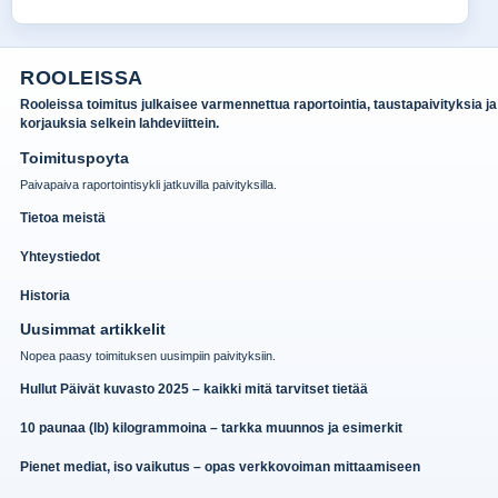
ROOLEISSA
Rooleissa toimitus julkaisee varmennettua raportointia, taustapaivityksia ja
korjauksia selkein lahdeviittein.
Toimituspoyta
Paivapaiva raportointisykli jatkuvilla paivityksilla.
Tietoa meistä
Yhteystiedot
Historia
Uusimmat artikkelit
Nopea paasy toimituksen uusimpiin paivityksiin.
Hullut Päivät kuvasto 2025 – kaikki mitä tarvitset tietää
10 paunaa (lb) kilogrammoina – tarkka muunnos ja esimerkit
Pienet mediat, iso vaikutus – opas verkkovoiman mittaamiseen