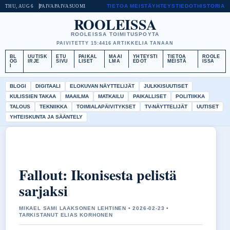
TIETOA MEISTÄ
YHTEYSTIEDOT
HISTORIA
THU, AUG 6
PAIVAPAIVA
SUOMI
ROOLEISSA
ROOLEISSA TOIMITUSPOYTA
PAIVITETTY 15:44
16 ARTIKKELIA TANAAN
BL
UUTISK
ETU
PAIKAL
MAAI
YHTEYSTI
TIETOA
ROOLE
OG
IRJE
SIVU
LISET
LMA
EDOT
MEISTÄ
ISSA
I
BLOGI
DIGITAALI
ELOKUVAN NÄYTTELIJÄT
JULKKISUUTISET
KULISSIEN TAKAA
MAAILMA
MATKAILU
PAIKALLISET
POLITIIKKA
TALOUS
TEKNIIKKA
TOIMIALAPÄIVITYKSET
TV-NÄYTTELIJÄT
UUTISET
YHTEISKUNTA JA SÄÄNTELY
Fallout: Ikonisesta pelistä
sarjaksi
MIKAEL SAMI LAAKSONEN LEHTINEN • 2026-02-23 •
TARKISTANUT ELIAS KORHONEN