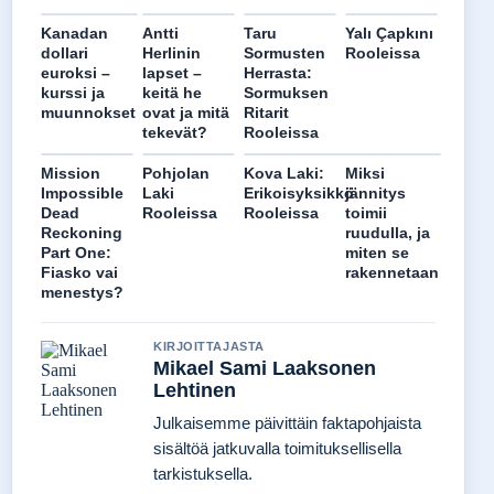
Kanadan
Antti
Taru
Yalı Çapkını
dollari
Herlinin
Sormusten
Rooleissa
euroksi –
lapset –
Herrasta:
kurssi ja
keitä he
Sormuksen
muunnokset
ovat ja mitä
Ritarit
tekevät?
Rooleissa
Mission
Pohjolan
Kova Laki:
Miksi
Impossible
Laki
Erikoisyksikkö
jännitys
Dead
Rooleissa
Rooleissa
toimii
Reckoning
ruudulla, ja
Part One:
miten se
Fiasko vai
rakennetaan
menestys?
KIRJOITTAJASTA
Mikael Sami Laaksonen
Lehtinen
Julkaisemme päivittäin faktapohjaista
sisältöä jatkuvalla toimituksellisella
tarkistuksella.