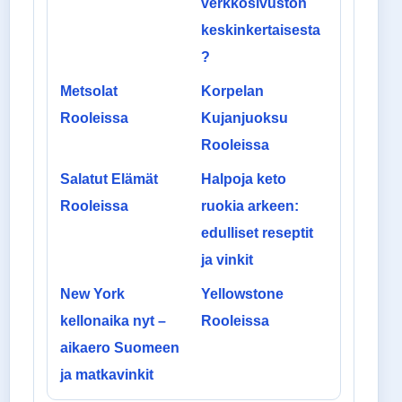
verkkosivuston
keskinkertaisesta
?
Metsolat
Korpelan
Rooleissa
Kujanjuoksu
Rooleissa
Salatut Elämät
Halpoja keto
Rooleissa
ruokia arkeen:
edulliset reseptit
ja vinkit
New York
Yellowstone
kellonaika nyt –
Rooleissa
aikaero Suomeen
ja matkavinkit