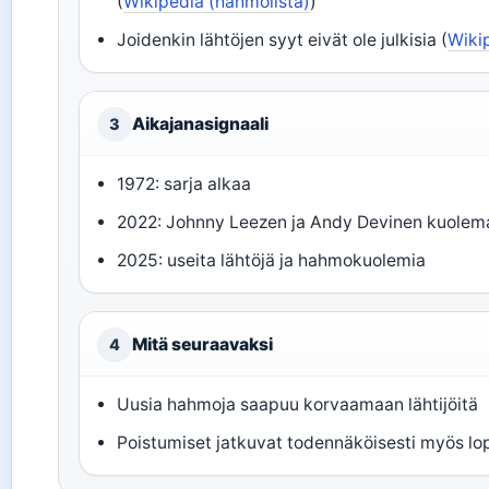
(
Wikipedia (hahmolista)
)
Joidenkin lähtöjen syyt eivät ole julkisia (
Wiki
Aikajanasignaali
3
1972: sarja alkaa
2022: Johnny Leezen ja Andy Devinen kuolem
2025: useita lähtöjä ja hahmokuolemia
Mitä seuraavaksi
4
Uusia hahmoja saapuu korvaamaan lähtijöitä
Poistumiset jatkuvat todennäköisesti myös 