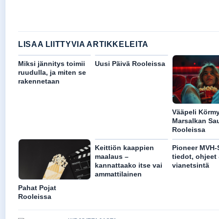
LISAA LIITTYVIA ARTIKKELEITA
Miksi jännitys toimii
Uusi Päivä Rooleissa
ruudulla, ja miten se
rakennetaan
Vääpeli Körmy
Marsalkan Sa
Rooleissa
Keittiön kaappien
Pioneer MVH-
maalaus –
tiedot, ohjeet
kannattaako itse vai
vianetsintä
ammattilainen
Pahat Pojat
Rooleissa