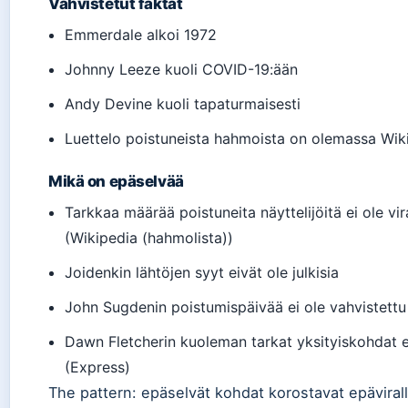
Vahvistetut faktat
Emmerdale alkoi 1972
Johnny Leeze kuoli COVID-19:ään
Andy Devine kuoli tapaturmaisesti
Luettelo poistuneista hahmoista on olemassa Wik
Mikä on epäselvää
Tarkkaa määrää poistuneita näyttelijöitä ei ole vira
(Wikipedia (hahmolista))
Joidenkin lähtöjen syyt eivät ole julkisia
John Sugdenin poistumispäivää ei ole vahvistettu
Dawn Fletcherin kuoleman tarkat yksityiskohdat e
(Express)
The pattern: epäselvät kohdat korostavat epävirall