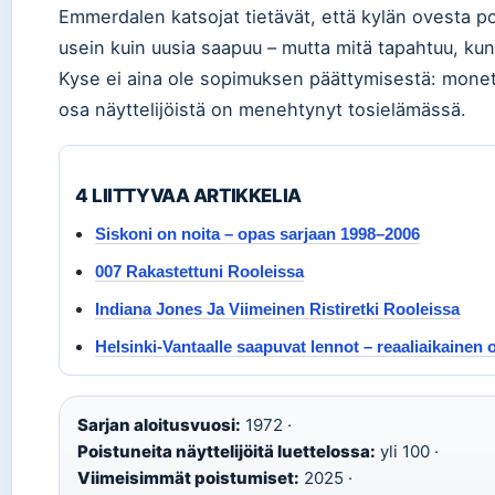
Emmerdalen katsojat tietävät, että kylän ovesta p
usein kuin uusia saapuu – mutta mitä tapahtuu, kun 
Kyse ei aina ole sopimuksen päättymisestä: monet
osa näyttelijöistä on menehtynyt tosielämässä.
4 LIITTYVAA ARTIKKELIA
Siskoni on noita – opas sarjaan 1998–2006
007 Rakastettuni Rooleissa
Indiana Jones Ja Viimeinen Ristiretki Rooleissa
Helsinki-Vantaalle saapuvat lennot – reaaliaikainen 
Sarjan aloitusvuosi:
1972 ·
Poistuneita näyttelijöitä luettelossa:
yli 100 ·
Viimeisimmät poistumiset:
2025 ·