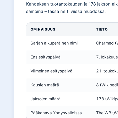
Kahdeksan tuotantokauden ja 178 jakson aik
samoina – tässä ne tiiviissä muodossa.
OMINAISUUS
TIETO
Sarjan alkuperäinen nimi
Charmed (W
Ensiesityspäivä
7. lokakuut
Viimeinen esityspäivä
21. toukoku
Kausien määrä
8 (Wikipedi
Jaksojen määrä
178 (Wikipe
Pääkanava Yhdysvalloissa
The WB (Wi