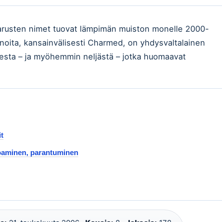
sisarusten nimet tuovat lämpimän muiston monelle 2000-
n noita, kansainvälisesti Charmed, on yhdysvaltalainen
ksesta – ja myöhemmin neljästä – jotka huomaavat
t
toaminen, parantuminen