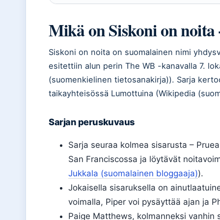
Mikä on Siskoni on noita 
Siskoni on noita on suomalainen nimi yhdysval
esitettiin alun perin The WB -kanavalla 7. l
(suomenkielinen tietosanakirja)). Sarja kerto
taikayhteisössä Lumottuina (Wikipedia (suome
Sarjan peruskuvaus
Sarja seuraa kolmea sisarusta – Pruea
San Franciscossa ja löytävät noitavoim
Jukkala (suomalainen bloggaaja)
).
Jokaisella sisaruksella on ainutlaatuin
voimalla, Piper voi pysäyttää ajan ja 
Paige Matthews, kolmanneksi vanhin sisa