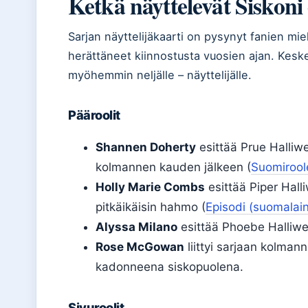
Ketkä näyttelevät Siskoni 
Sarjan näyttelijäkaarti on pysynyt fanien mie
herättäneet kiinnostusta vuosien ajan. Keskei
myöhemmin neljälle – näyttelijälle.
Pääroolit
Shannen Doherty
esittää Prue Halliwe
kolmannen kauden jälkeen (
Suomiroole
Holly Marie Combs
esittää Piper Hall
pitkäikäisin hahmo (
Episodi (suomalain
Alyssa Milano
esittää Phoebe Halliweli
Rose McGowan
liittyi sarjaan kolman
kadonneena siskopuolena.
Sivuroolit