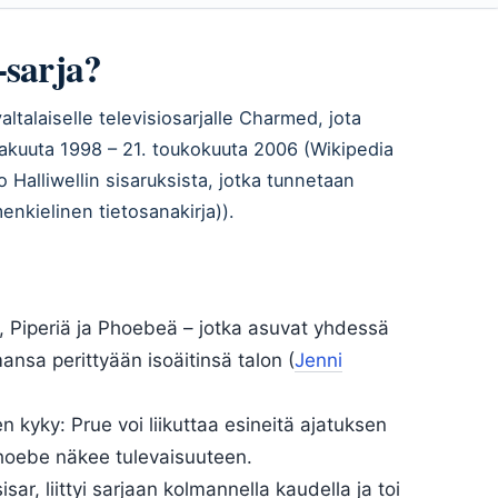
-sarja?
talaiselle televisiosarjalle Charmed, jota
okakuuta 1998 – 21. toukokuuta 2006 (Wikipedia
o Halliwellin sisaruksista, jotka tunnetaan
nkielinen tietosanakirja)).
, Piperiä ja Phoebeä – jotka asuvat yhdessä
ansa perittyään isoäitinsä talon (
Jenni
en kyky: Prue voi liikuttaa esineitä ajatuksen
Phoebe näkee tulevaisuuteen.
r, liittyi sarjaan kolmannella kaudella ja toi