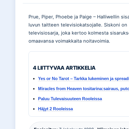
Prue, Piper, Phoebe ja Paige – Halliwellin 
luvun taitteen televisiokatsojalle. Siskoni o
televisiosarja, joka kertoo kolmesta sisaru
omaavansa voimakkaita noitavoimia.
4 LIITTYVAA ARTIKKELIA
Yes or No Tarot – Tarkka lukeminen ja spreadi
Miracles from Heaven tositarina:sairaus, pu
Paluu Tulevaisuuteen Rooleissa
Häjyt 2 Rooleissa