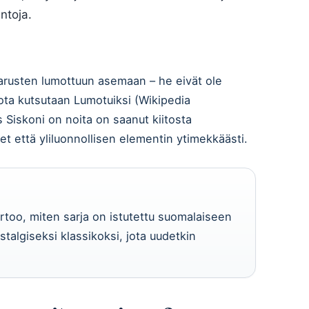
ntoja.
sarusten lumottuun asemaan – he eivät ole
 jota kutsutaan Lumotuiksi (Wikipedia
 Siskoni on noita on saanut kiitosta
t että yliluonnollisen elementin ytimekkäästi.
too, miten sarja on istutettu suomalaiseen
stalgiseksi klassikoksi, jota uudetkin