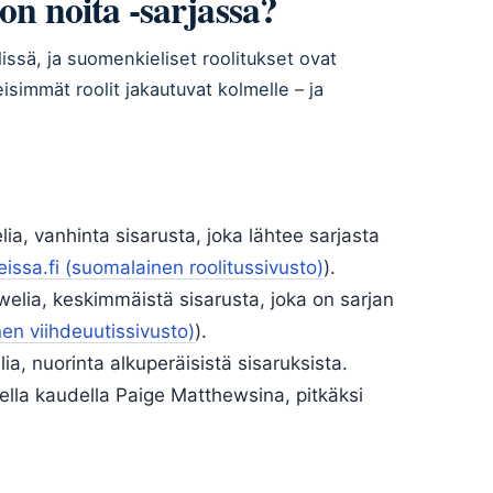
on noita -sarjassa?
lissä, ja suomenkieliset roolitukset ovat
simmät roolit jakautuvat kolmelle – ja
lia, vanhinta sisarusta, joka lähtee sarjasta
issa.fi (suomalainen roolitussivusto)
).
iwelia, keskimmäistä sisarusta, joka on sarjan
en viihdeuutissivusto)
).
a, nuorinta alkuperäisistä sisaruksista.
nella kaudella Paige Matthewsina, pitkäksi