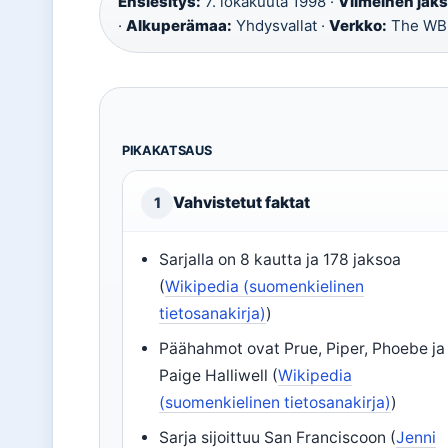
Ensiesitys:
7. lokakuuta 1998 ·
Viimeinen jaks
·
Alkuperämaa:
Yhdysvallat ·
Verkko:
The WB
PIKAKATSAUS
Vahvistetut faktat
1
Sarjalla on 8 kautta ja 178 jaksoa
(
Wikipedia (suomenkielinen
tietosanakirja)
)
Päähahmot ovat Prue, Piper, Phoebe ja
Paige Halliwell (
Wikipedia
(suomenkielinen tietosanakirja)
)
Sarja sijoittuu San Franciscoon (
Jenni