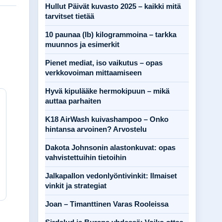
Hullut Päivät kuvasto 2025 – kaikki mitä
tarvitset tietää
10 paunaa (lb) kilogrammoina – tarkka
muunnos ja esimerkit
Pienet mediat, iso vaikutus – opas
verkkovoiman mittaamiseen
Hyvä kipulääke hermokipuun – mikä
auttaa parhaiten
K18 AirWash kuivashampoo – Onko
hintansa arvoinen? Arvostelu
Dakota Johnsonin alastonkuvat: opas
vahvistettuihin tietoihin
Jalkapallon vedonlyöntivinkit: Ilmaiset
vinkit ja strategiat
Joan – Timanttinen Varas Rooleissa