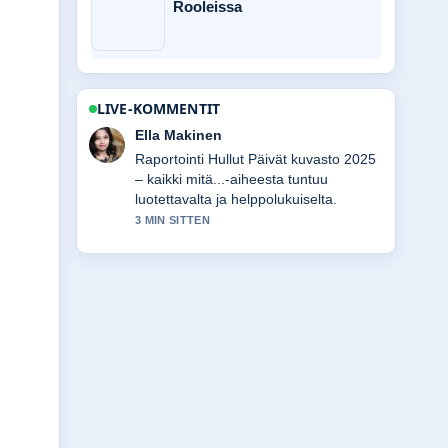
Rooleissa
LIVE-KOMMENTIT
Joonas Kallio
Vahvaa tarkistustyota liittyen 10
paunaa (lb) kilogrammoina – tarkka
muunnos.... Useampien medioiden
tulisi kirjoittaa nain.
5 MIN SITTEN