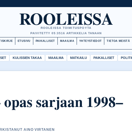
ROOLEISSA
ROOLEISSA TOIMITUSPOYTA
PAIVITETTY 05:35
16 ARTIKKELIA TANAAN
TISKIRJE
ETUSIVU
PAIKALLISET
MAAILMA
YHTEYSTIEDOT
TIETOA MEISTÄ
ISET
KULISSIEN TAKAA
MAAILMA
MATKAILU
PAIKALLISET
POLITI
– opas sarjaan 1998–
ARKISTANUT AINO VIRTANEN