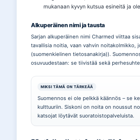
mukanaan kyvyn kutsua esineitä ja ole
Alkuperäinen nimi ja tausta
Sarjan alkuperäinen nimi Charmed viittaa si
tavallisia noitia, vaan vahvin noitakolmikko,
(suomenkielinen tietosanakirja)). Suomennos
osuvuudestaan: se tiivistää sekä perhesuhtee
MIKSI TÄMÄ ON TÄRKEÄÄ
Suomennos ei ole pelkkä käännös – se ker
kulttuuriin. Siskoni on noita on noussut no
katsojat löytävät suoratoistopalveluista.