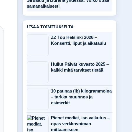
Sirdalud ja Burana yhdessä: Voiko ottaa
samanaikaisesti
LISAA TOIMITUKSELTA
ZZ Top Helsinki 2026 –
Konsertti, liput ja aikataulu
Hullut Päivät kuvasto 2025 –
kaikki mitä tarvitset tietää
10 paunaa (lb) kilogrammoina
– tarkka muunnos ja
esimerkit
Pienet mediat, iso vaikutus –
opas verkkovoiman
mittaamiseen