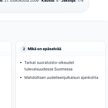
o:
21. toukokuuta 2006 ·
Kausia:
8 ·
Jaksoja:
178
Mikä on epäselvää
2
Tarkat suoratoisto-oikeudet
tulevaisuudessa Suomessa
Mahdollisen uudelleenjulkaisun ajankohta