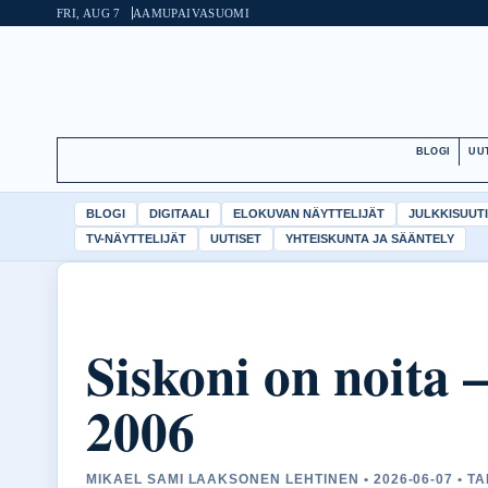
FRI, AUG 7
AAMUPAIVA
SUOMI
BLOGI
UU
BLOGI
DIGITAALI
ELOKUVAN NÄYTTELIJÄT
JULKKISUUT
TV-NÄYTTELIJÄT
UUTISET
YHTEISKUNTA JA SÄÄNTELY
Siskoni on noita 
2006
MIKAEL SAMI LAAKSONEN LEHTINEN • 2026-06-07 • T