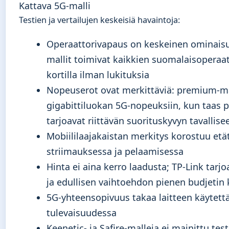
Kattava 5G-malli
Testien ja vertailujen keskeisiä havaintoja:
Operaattorivapaus on keskeinen ominaisu
mallit toimivat kaikkien suomalaisoperaa
kortilla ilman lukituksia
Nopeuserot ovat merkittäviä: premium-mal
gigabittiluokan 5G-nopeuksiin, kun taas p
tarjoavat riittävän suorituskyvyn tavallise
Mobiililaajakaistan merkitys korostuu etä
striimauksessa ja pelaamisessa
Hinta ei aina kerro laadusta; TP-Link tarj
ja edullisen vaihtoehdon pienen budjetin k
5G-yhteensopivuus takaa laitteen käytet
tulevaisuudessa
Keenetic- ja Safire-malleja ei mainittu tes