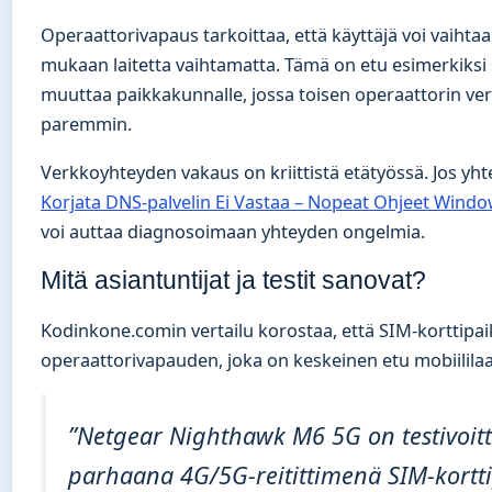
Operaattorivapaus tarkoittaa, että käyttäjä voi vaihtaa
mukaan laitetta vaihtamatta. Tämä on etu esimerkiksi s
muuttaa paikkakunnalle, jossa toisen operaattorin ver
paremmin.
Verkkoyhteyden vakaus on kriittistä etätyössä. Jos yht
Korjata DNS-palvelin Ei Vastaa – Nopeat Ohjeet Windo
voi auttaa diagnosoimaan yhteyden ongelmia.
Mitä asiantuntijat ja testit sanovat?
Kodinkone.comin vertailu korostaa, että SIM-korttipa
operaattorivapauden, joka on keskeinen etu mobiililaa
”Netgear Nighthawk M6 5G on testivoitt
parhaana 4G/5G-reitittimenä SIM-kortti