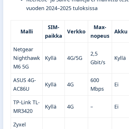
vuoden 2024–2025 tuloksissa
SIM-
Max-
Malli
Verkko
Akku
paikka
nopeus
Netgear
2,5
Nighthawk
Kyllä
4G/5G
Kyllä
Gbit/s
M6 5G
ASUS 4G-
600
Kyllä
4G
Ei
AC86U
Mbps
TP-Link TL-
Kyllä
4G
–
Ei
MR3420
Zyxel