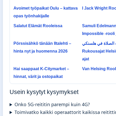
Avoimet työpaikat Oulu – kattava
I Jack Wright Ro
opas työnhakijalle
Salatut Elämät Rooleissa
Samuli Edelmann
Impossible -rooli 
Pörssisähkö tänään Iltalehti –
ت الصلاة في هلسنكي
hinta nyt ja huomenna 2026
Rukousajat Helsi
ajat
Hai saappaat K-Citymarket –
Van Helsing Rool
hinnat, värit ja ostopaikat
Usein kysytyt kysymykset
Onko 5G-reititin parempi kuin 4G?
Toimivatko kaikki operaattorit kaikissa reititt