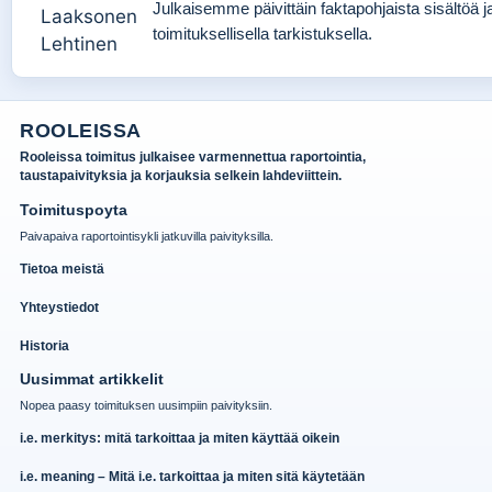
Julkaisemme päivittäin faktapohjaista sisältöä j
toimituksellisella tarkistuksella.
ROOLEISSA
Rooleissa toimitus julkaisee varmennettua raportointia,
taustapaivityksia ja korjauksia selkein lahdeviittein.
Toimituspoyta
Paivapaiva raportointisykli jatkuvilla paivityksilla.
Tietoa meistä
Yhteystiedot
Historia
Uusimmat artikkelit
Nopea paasy toimituksen uusimpiin paivityksiin.
i.e. merkitys: mitä tarkoittaa ja miten käyttää oikein
i.e. meaning – Mitä i.e. tarkoittaa ja miten sitä käytetään