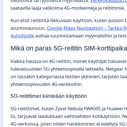
sivustoilta tai fyysisestä myymälästä.
Verkkokauppa.c
saatavilla laaja valikoima 4G-modeemeja ja reitittimiä.
Kun etsit reititintä liikkuvaan käyttöön, kuten autoon t
asuntovaunuun,
Google Maps Navigaattori – Tarkka R
Autoilijoille
auttaa suunnistamaan myymälöihin ja test
Mikä on paras 5G-reititin SIM-korttipaika
Vaikka haussa on 4G-reititin, monet käyttäjät haluava
tulevaisuuteen 5G-yhteensopivalla laitteella. Netgea
on tässäkin kategoriassa testien ykkönen, tarjoten ta
yhteensopivuuden 4G-verkkoihin.
5G-reitittimet kiinteään käyttöön
5G-reitittimet, kuten Zyxel Nebula FWA505 ja Huawei 
5s, tarjoavat laadukkaan vaihtoehdon kotikäyttöön. N
4G-verkoissa, joten niiden hankkiminen ei edellytä 5