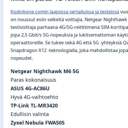
Kodinkone.comin laajoissa vertailuissa ja testeissä
vuo
on noussut esiin selkeitä voittajia. Netgear Nighthaw
testivoittaja parhaana 4G/5G-reitittimenä SIM-korttipai
jopa 2,5 Gbit/s 5G-nopeuksia ja lukitsemattoman käytö
operaattoreille. Se tukee sekä 4G että 5G -yhteyksiä
Snapdragon X12 -teknologialla, joka mahdollistaa jop
nopeudet.
Netgear Nighthawk M6 5G
Paras kokonaisuus
ASUS 4G-AC86U
Hyvä 4G-vaihtoehto
TP-Link TL-MR3420
Edullisin valinta
Zyxel Nebula FWA505