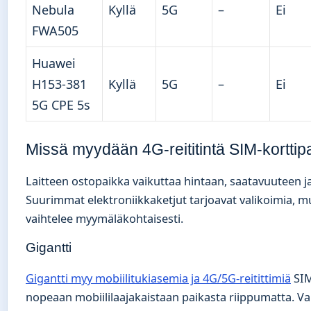
Nebula
Kyllä
5G
–
Ei
FWA505
Huawei
H153-381
Kyllä
5G
–
Ei
5G CPE 5s
Missä myydään 4G-reititintä SIM-korttip
Laitteen ostopaikka vaikuttaa hintaan, saatavuuteen j
Suurimmat elektroniikkaketjut tarjoavat valikoimia, m
vaihtelee myymäläkohtaisesti.
Gigantti
Gigantti myy mobiilitukiasemia ja 4G/5G-reitittimiä
SIM
nopeaan mobiililaajakaistaan paikasta riippumatta. Va