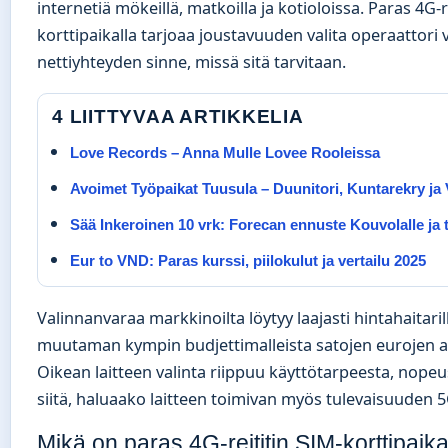
internetiä mökeillä, matkoilla ja kotioloissa. Paras 4G-r
korttipaikalla tarjoaa joustavuuden valita operaattori v
nettiyhteyden sinne, missä sitä tarvitaan.
4 LIITTYVAA ARTIKKELIA
Love Records – Anna Mulle Lovee Rooleissa
Avoimet Työpaikat Tuusula – Duunitori, Kuntarekry ja 
Sää Inkeroinen 10 vrk: Forecan ennuste Kouvolalle ja 
Eur to VND: Paras kurssi, piilokulut ja vertailu 2025
Valinnanvaraa markkinoilta löytyy laajasti hintahaitaril
muutaman kympin budjettimalleista satojen eurojen am
Oikean laitteen valinta riippuu käyttötarpeesta, nopeu
siitä, haluaako laitteen toimivan myös tulevaisuuden 5
Mikä on paras 4G-reititin SIM-korttipaika