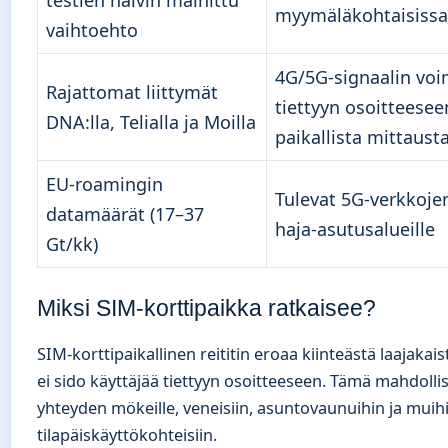
testien halvin mainittu
myymäläkohtaisissa
vaihtoehto
4G/5G-signaalin vo
Rajattomat liittymät
tiettyyn osoitteesee
DNA:lla, Telialla ja Moilla
paikallista mittaust
EU-roamingin
Tulevat 5G-verkkoje
datamäärät (17–37
haja-asutusalueille
Gt/kk)
Miksi SIM-korttipaikka ratkaisee?
SIM-korttipaikallinen reititin eroaa kiinteästä laajakaist
ei sido käyttäjää tiettyyn osoitteeseen. Tämä mahdollis
yhteyden mökeille, veneisiin, asuntovaunuihin ja muih
tilapäiskäyttökohteisiin.