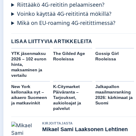
Riittääkö 4G-reititin pelaamiseen?
Voinko käyttää 4G-reititintä mökillä?
Mikä on EU-roaming 4G-reitittimessä?
LISAA LIITTYVIA ARTIKKELEITA
YTK jäsenmaksu
The Gilded Age
Gossip Girl
2026 – 102 euron
Rooleissa
Rooleissa
hinta,
maksaminen ja
vertailu
New York
K-Citymarket
Jalkapallon
kellonaika nyt –
Päiväranta –
maailmanranking
aikaero Suomeen
Tarjoukset,
2026: kärkimaat ja
ja matkavinkit
aukioloajat ja
Suomi
palvelut
KIRJOITTAJASTA
Mikael Sami Laaksonen Lehtinen