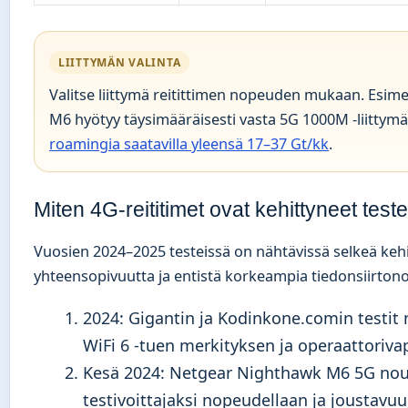
LIITTYMÄN VALINTA
Valitse liittymä reitittimen nopeuden mukaan. Esime
M6 hyötyy täysimääräisesti vasta 5G 1000M -liittym
roamingia saatavilla yleensä 17–37 Gt/kk
.
Miten 4G-reititimet ovat kehittyneet test
Vuosien 2024–2025 testeissä on nähtävissä selkeä kehi
yhteensopivuutta ja entistä korkeampia tiedonsiirton
2024
: Gigantin ja Kodinkone.comin testit 
WiFi 6 -tuen merkityksen ja operaattoriv
Kesä 2024
: Netgear Nighthawk M6 5G no
testivoittajaksi nopeudellaan ja joustavu