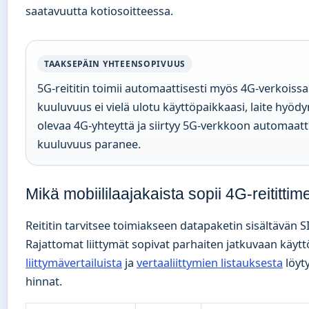
saatavuutta kotiosoitteessa.
TAAKSEPÄIN YHTEENSOPIVUUS
5G-reititin toimii automaattisesti myös 4G-verkoissa.
kuuluvuus ei vielä ulotu käyttöpaikkaasi, laite hyödy
olevaa 4G-yhteyttä ja siirtyy 5G-verkkoon automaatt
kuuluvuus paranee.
Mikä mobiililaajakaista sopii 4G-reititti
Reititin tarvitsee toimiakseen datapaketin sisältävän S
Rajattomat liittymät sopivat parhaiten jatkuvaan käyt
liittymävertailuista
ja
vertaaliittymien listauksesta
löyt
hinnat.