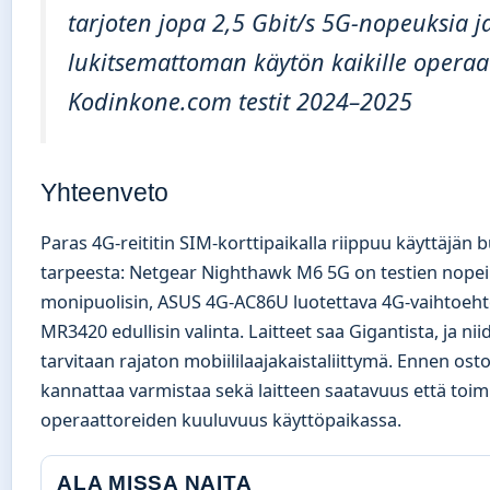
tarjoten jopa 2,5 Gbit/s 5G-nopeuksia j
lukitsemattoman käytön kaikille operaat
Kodinkone.com testit 2024–2025
Yhteenveto
Paras 4G-reititin SIM-korttipaikalla riippuu käyttäjän b
tarpeesta: Netgear Nighthawk M6 5G on testien nopei
monipuolisin, ASUS 4G-AC86U luotettava 4G-vaihtoehto
MR3420 edullisin valinta. Laitteet saa Gigantista, ja ni
tarvitaan rajaton mobiililaajakaistaliittymä. Ennen os
kannattaa varmistaa sekä laitteen saatavuus että toim
operaattoreiden kuuluvuus käyttöpaikassa.
ALA MISSA NAITA