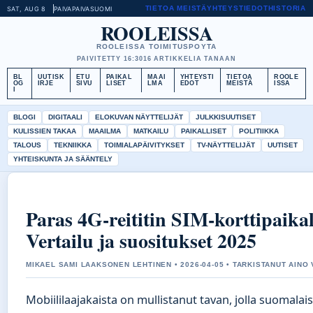
TIETOA MEISTÄ
YHTEYSTIEDOT
HISTORIA
SAT, AUG 8
PAIVAPAIVA
SUOMI
ROOLEISSA
ROOLEISSA TOIMITUSPOYTA
PAIVITETTY 16:30
16 ARTIKKELIA TANAAN
BL
UUTISK
ETU
PAIKAL
MAAI
YHTEYSTI
TIETOA
ROOLE
OG
IRJE
SIVU
LISET
LMA
EDOT
MEISTÄ
ISSA
I
BLOGI
DIGITAALI
ELOKUVAN NÄYTTELIJÄT
JULKKISUUTISET
KULISSIEN TAKAA
MAAILMA
MATKAILU
PAIKALLISET
POLITIIKKA
TALOUS
TEKNIIKKA
TOIMIALAPÄIVITYKSET
TV-NÄYTTELIJÄT
UUTISET
YHTEISKUNTA JA SÄÄNTELY
Paras 4G-reititin SIM-korttipaikal
Vertailu ja suositukset 2025
MIKAEL SAMI LAAKSONEN LEHTINEN • 2026-04-05 • TARKISTANUT AINO
Mobiililaajakaista on mullistanut tavan, jolla suomalai