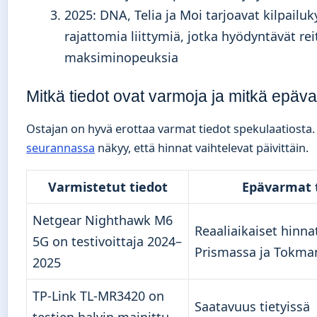
2025
: DNA, Telia ja Moi tarjoavat kilpailuk
rajattomia liittymiä, jotka hyödyntävät rei
maksiminopeuksia
Mitkä tiedot ovat varmoja ja mitkä epäv
Ostajan on hyvä erottaa varmat tiedot spekulaatiosta
seurannassa
näkyy, että hinnat vaihtelevat päivittäin.
Varmistetut tiedot
Epävarmat t
Netgear Nighthawk M6
Reaaliaikaiset hinna
5G on testivoittaja 2024–
Prismassa ja Tokma
2025
TP-Link TL-MR3420 on
Saatavuus tietyissä