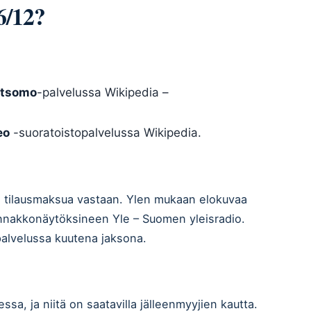
6/12?
tsomo
-palvelussa Wikipedia –
eo
-suoratoistopalvelussa Wikipedia.
ä tilausmaksua vastaan. Ylen mukaan elokuvaa
ennakkonäytöksineen Yle – Suomen yleisradio.
alvelussa kuutena jaksona.
sa, ja niitä on saatavilla jälleenmyyjien kautta.