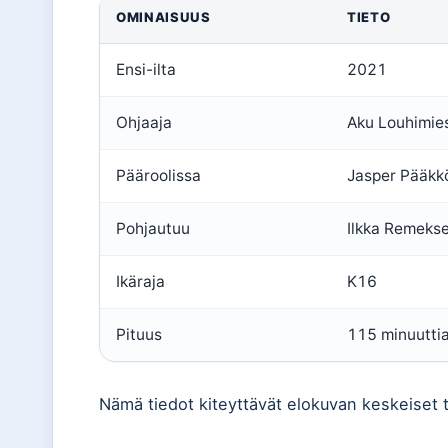
OMINAISUUS
TIETO
Ensi-ilta
2021
Ohjaaja
Aku Louhimie
Pääroolissa
Jasper Pääkk
Pohjautuu
Ilkka Remeks
Ikäraja
K16
Pituus
115 minuutti
Nämä tiedot kiteyttävät elokuvan keskeiset 