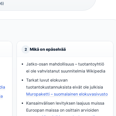
6)
Mikä on epäselvää
2
Jatko-osan mahdollisuus – tuotantoyhtiö
ei ole vahvistanut suunnitelmia Wikipedia
Tarkat luvut elokuvan
dia
tuotantokustannuksista eivät ole julkisia
Muropaketti – suomalainen elokuvasivusto
ia
Kansainvälisen levityksen laajuus muissa
Euroopan maissa on osittain arvioiden