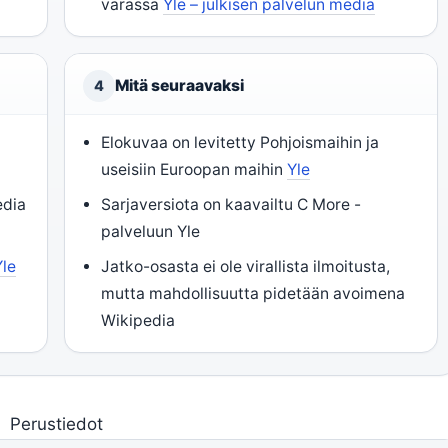
varassa
Yle – julkisen palvelun media
Mitä seuraavaksi
4
Elokuvaa on levitetty Pohjoismaihin ja
useisiin Euroopan maihin
Yle
edia
Sarjaversiota on kaavailtu C More -
palveluun Yle
Yle
Jatko-osasta ei ole virallista ilmoitusta,
mutta mahdollisuutta pidetään avoimena
Wikipedia
Perustiedot