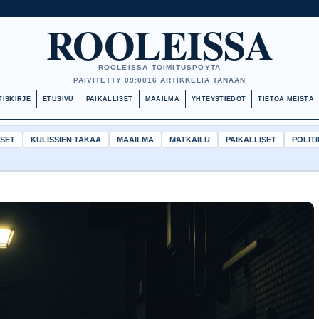
ROOLEISSA
ROOLEISSA TOIMITUSPOYTA
PAIVITETTY 09:00
16 ARTIKKELIA TANAAN
TISKIRJE
ETUSIVU
PAIKALLISET
MAAILMA
YHTEYSTIEDOT
TIETOA MEISTÄ
ISET
KULISSIEN TAKAA
MAAILMA
MATKAILU
PAIKALLISET
POLITI