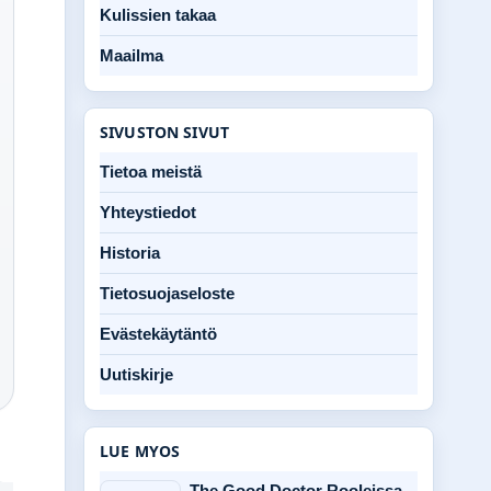
Kulissien takaa
Maailma
SIVUSTON SIVUT
Tietoa meistä
Yhteystiedot
Historia
Tietosuojaseloste
Evästekäytäntö
Uutiskirje
LUE MYOS
The Good Doctor Rooleissa