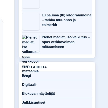
10 paunaa (lb) kilogrammoina
– tarkka muunnos ja
esimerkit
Pienet mediat, iso vaikutus –
opas verkkovoiman
mittaamiseen
TUTKI AIHEITA
Blogi
Digitaali
Elokuvan näyttelijät
Julkkisuutiset