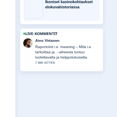
Ikoniset kasinokohtaukset
elokuvahistoriassa
LIVE-KOMMENTIT
Elias Korhonen
Vahvaa tarkistustyota liittyen The
Electric State: onko se hyvä elokuva....
Useampien medioiden tulisi kirjoittaa
nain.
9 MIN SITTEN