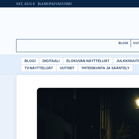
SAT, AUG 8
AAMUPAIVA
SUOMI
BLOGI
UU
BLOGI
DIGITAALI
ELOKUVAN NÄYTTELIJÄT
JULKKISUUT
TV-NÄYTTELIJÄT
UUTISET
YHTEISKUNTA JA SÄÄNTELY