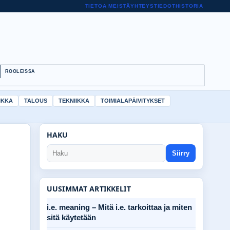
TIETOA MEISTÄ
YHTEYSTIEDOT
HISTORIA
ROOLEISSA
IKKA
TALOUS
TEKNIIKKA
TOIMIALAPÄIVITYKSET
HAKU
Siirry
UUSIMMAT ARTIKKELIT
i.e. meaning – Mitä i.e. tarkoittaa ja miten
sitä käytetään