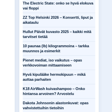
The Electric State: onko se hyvä elokuva
vai floppi
ZZ Top Helsinki 2026 – Konsertti, liput ja
aikataulu
Hullut Päivät kuvasto 2025 – kaikki mitä
tarvitset tietää
10 paunaa (lb) kilogrammoina – tarkka
muunnos ja esimerkit
Pienet mediat, iso vaikutus – opas
verkkovoiman mittaamiseen
Hyvä kipulääke hermokipuun – mikä
auttaa parhaiten
K18 AirWash kuivashampoo – Onko
hintansa arvoinen? Arvostelu
Dakota Johnsonin alastonkuvat: opas
vahvistettuihin tietoihin