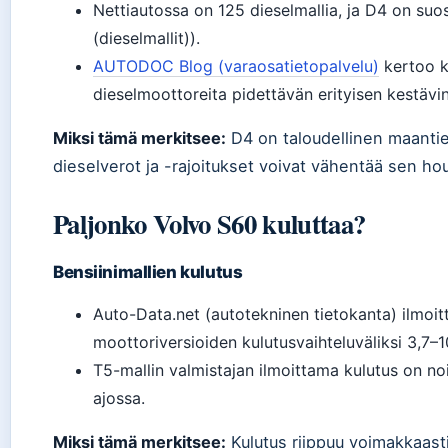
Nettiautossa on 125 dieselmallia, ja D4 on suos
(dieselmallit)).
AUTODOC Blog (varaosatietopalvelu)
kertoo k
dieselmoottoreita pidettävän erityisen kestävin
Miksi tämä merkitsee:
D4 on taloudellinen maantie
dieselverot ja -rajoitukset voivat vähentää sen h
Paljonko Volvo S60 kuluttaa?
Bensiinimallien kulutus
Auto-Data.net (autotekninen tietokanta) ilmoit
moottoriversioiden kulutusvaihteluväliksi 3,7–1
T5-mallin valmistajan ilmoittama kulutus on no
ajossa.
Miksi tämä merkitsee:
Kulutus riippuu voimakkaasti