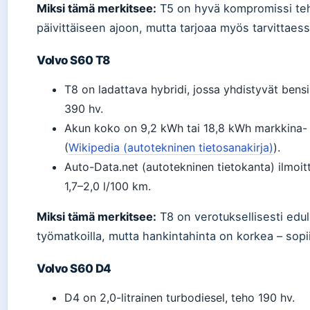
Miksi tämä merkitsee:
T5 on hyvä kompromissi tehon
päivittäiseen ajoon, mutta tarjoaa myös tarvittaes
Volvo S60 T8
T8 on ladattava hybridi, jossa yhdistyvät bensi
390 hv.
Akun koko on 9,2 kWh tai 18,8 kWh markkina- j
(
Wikipedia (autotekninen tietosanakirja)
).
Auto-Data.net (autotekninen tietokanta) ilmoit
1,7–2,0 l/100 km.
Miksi tämä merkitsee:
T8 on verotuksellisesti edull
työmatkoilla, mutta hankintahinta on korkea – sopii er
Volvo S60 D4
D4 on 2,0-litrainen turbodiesel, teho 190 hv.