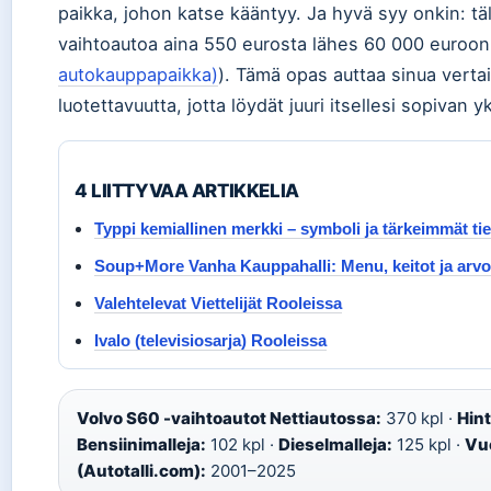
paikka, johon katse kääntyy. Ja hyvä syy onkin: täll
vaihtoautoa aina 550 eurosta lähes 60 000 euroon
autokauppapaikka)
). Tämä opas auttaa sinua verta
luotettavuutta, jotta löydät juuri itsellesi sopivan y
4 LIITTYVAA ARTIKKELIA
Typpi kemiallinen merkki – symboli ja tärkeimmät ti
Soup+More Vanha Kauppahalli: Menu, keitot ja arvo
Valehtelevat Viettelijät Rooleissa
Ivalo (televisiosarja) Rooleissa
Volvo S60 -vaihtoautot Nettiautossa:
370 kpl ·
Hint
Bensiinimalleja:
102 kpl ·
Dieselmalleja:
125 kpl ·
Vuo
(Autotalli.com):
2001–2025