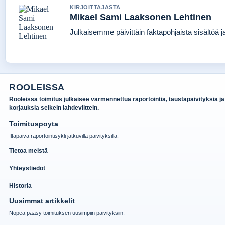
KIRJOITTAJASTA
Mikael Sami Laaksonen Lehtinen
Julkaisemme päivittäin faktapohjaista sisältöä jat
ROOLEISSA
Rooleissa toimitus julkaisee varmennettua raportointia, taustapaivityksia ja
korjauksia selkein lahdeviittein.
Toimituspoyta
Iltapaiva raportointisykli jatkuvilla paivityksilla.
Tietoa meistä
Yhteystiedot
Historia
Uusimmat artikkelit
Nopea paasy toimituksen uusimpiin paivityksiin.