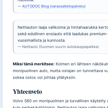
—
AUTODOC Blog (varaosatietopalvelu)
Nettiauton laaja valikoima ja hintahaarukka kerto
sekä edullinen ensiauto että laadukas premium-v
vuosimallista ja kunnosta.
— Nettiauto (Suomen suurin autokauppapaikka)
Miksi tämä merkitsee:
Kolmen eri lähteen näkökulm
monipuolinen auto, mutta ostajan on tunnettava vu
sokea ostos voi johtaa yllätyksiin.
Yhteenveto
Volvo S60 on monipuolinen ja turvallinen käytetty a
kuin perhekäyttöönkin. Nettiauton laaja valikoima 