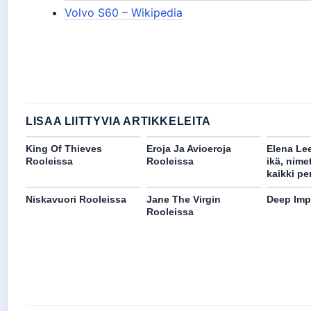
Volvo S60 – Wikipedia
LISAA LIITTYVIA ARTIKKELEITA
King Of Thieves
Eroja Ja Avioeroja
Elena Le
Rooleissa
Rooleissa
ikä, nime
kaikki pe
Niskavuori Rooleissa
Jane The Virgin
Deep Imp
Rooleissa