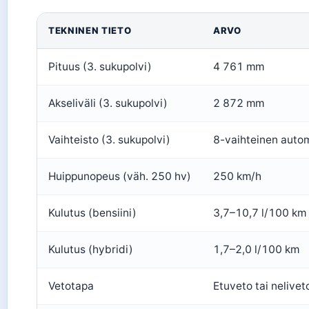
TEKNINEN TIETO
ARVO
Pituus (3. sukupolvi)
4 761 mm
Akseliväli (3. sukupolvi)
2 872 mm
Vaihteisto (3. sukupolvi)
8-vaihteinen auto
Huippunopeus (väh. 250 hv)
250 km/h
Kulutus (bensiini)
3,7–10,7 l/100 km
Kulutus (hybridi)
1,7–2,0 l/100 km
Vetotapa
Etuveto tai nelivet