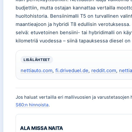
budjettiin, mutta ostajan kannattaa vertailla mootto
huoltohistoria. Bensiinimalli T5 on turvallinen valin
maantieajoon ja hybridi T8 edullisin verotuksessa. 
selvä: etuvetoinen bensiini- tai hybridimalli on käyt
kilometriä vuodessa – siinä tapauksessa diesel on 
LISÄLÄHTEET
nettiauto.com
,
fi.driveduel.de
,
reddit.com
,
netti
Jos haluat vertailla eri mallivuosien ja varustetasojen 
S60:n hinnoista
.
ALA MISSA NAITA