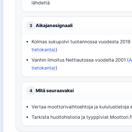
lähdettä
Aikajanasignaali
3
Kolmas sukupolvi tuotannossa vuodesta 2019 
tietokanta)
)
Vanhin ilmoitus Nettiautossa vuodelta 2001 (
A
tietokanta)
)
Mitä seuraavaksi
4
Vertaa moottorivaihtoehtoja ja kulutustietoja
Tarkista huoltohistoria ja tyyppiviat Moottori.