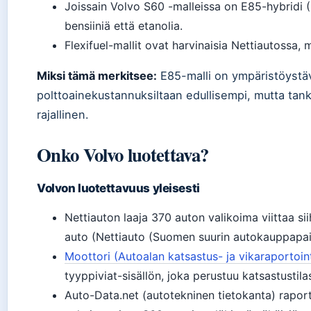
Joissain Volvo S60 -malleissa on E85-hybridi (F
bensiiniä että etanolia.
Flexifuel-mallit ovat harvinaisia Nettiautossa, m
Miksi tämä merkitsee:
E85-malli on ympäristöystäv
polttoainekustannuksiltaan edullisempi, mutta t
rajallinen.
Onko Volvo luotettava?
Volvon luotettavuus yleisesti
Nettiauton laaja 370 auton valikoima viittaa si
auto (Nettiauto (Suomen suurin autokauppapai
Moottori (Autoalan katsastus- ja vikaraportoin
tyyppiviat-sisällön, joka perustuu katsastustilas
Auto-Data.net (autotekninen tietokanta) rapor