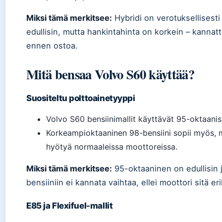
Miksi tämä merkitsee:
Hybridi on verotuksellisesti
edullisin, mutta hankintahinta on korkein – kanna
ennen ostoa.
Mitä bensaa Volvo S60 käyttää?
Suositeltu polttoainetyyppi
Volvo S60 bensiinimallit käyttävät 95-oktaanist
Korkeampioktaaninen 98-bensiini sopii myös, m
hyötyä normaaleissa moottoreissa.
Miksi tämä merkitsee:
95-oktaaninen on edullisin ja
bensiiniin ei kannata vaihtaa, ellei moottori sitä e
E85 ja Flexifuel-mallit