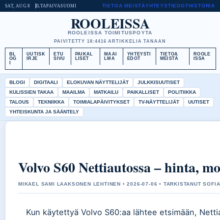
TIETOA MEISTÄ
YHTEYSTIEDOT
HISTORIA
SAT, AUG 8
ILTAPAIVA
SUOMI
ROOLEISSA
ROOLEISSA TOIMITUSPOYTA
PAIVITETTY 18:44
16 ARTIKKELIA TANAAN
BL
UUTISK
ETU
PAIKAL
MAAI
YHTEYSTI
TIETOA
ROOLE
OG
IRJE
SIVU
LISET
LMA
EDOT
MEISTÄ
ISSA
I
BLOGI
DIGITAALI
ELOKUVAN NÄYTTELIJÄT
JULKKISUUTISET
KULISSIEN TAKAA
MAAILMA
MATKAILU
PAIKALLISET
POLITIIKKA
TALOUS
TEKNIIKKA
TOIMIALAPÄIVITYKSET
TV-NÄYTTELIJÄT
UUTISET
YHTEISKUNTA JA SÄÄNTELY
Volvo S60 Nettiautossa – hinta, mo
MIKAEL SAMI LAAKSONEN LEHTINEN • 2026-07-06 • TARKISTANUT SOFIA
Kun käytettyä Volvo S60:aa lähtee etsimään, Nett