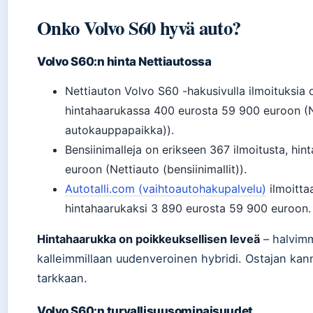
Onko Volvo S60 hyvä auto?
Volvo S60:n hinta Nettiautossa
Nettiauton Volvo S60 -hakusivulla ilmoituksia
hintahaarukassa 400 eurosta 59 900 euroon (
autokauppapaikka)).
Bensiinimalleja on erikseen 367 ilmoitusta, h
euroon (Nettiauto (bensiinimallit)).
Autotalli.com (vaihtoautohakupalvelu)
ilmoitta
hintahaarukaksi 3 890 eurosta 59 900 euroon.
Hintahaarukka on poikkeuksellisen leveä
– halvimm
kalleimmillaan uudenveroinen hybridi. Ostajan kanna
tarkkaan.
Volvo S60:n turvallisuusominaisuudet