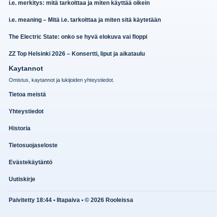
i.e. merkitys: mitä tarkoittaa ja miten käyttää oikein
i.e. meaning – Mitä i.e. tarkoittaa ja miten sitä käytetään
The Electric State: onko se hyvä elokuva vai floppi
ZZ Top Helsinki 2026 – Konsertti, liput ja aikataulu
Kaytannot
Omistus, kaytannot ja lukijoiden yhteystiedot.
Tietoa meistä
Yhteystiedot
Historia
Tietosuojaseloste
Evästekäytäntö
Uutiskirje
Paivitetty 18:44 • Iltapaiva • © 2026 Rooleissa