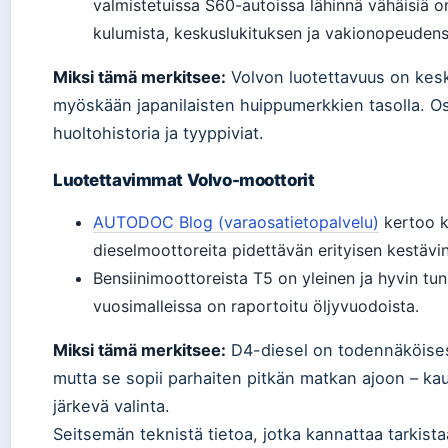
valmistetuissa S60-autoissa lähinnä vähäisiä 
kulumista, keskuslukituksen ja vakionopeudensä
Miksi tämä merkitsee:
Volvon luotettavuus on kesk
myöskään japanilaisten huippumerkkien tasolla. Os
huoltohistoria ja tyyppiviat.
Luotettavimmat Volvo-moottorit
AUTODOC Blog (varaosatietopalvelu)
kertoo k
dieselmoottoreita pidettävän erityisen kestävin
Bensiinimoottoreista T5 on yleinen ja hyvin tun
vuosimalleissa on raportoitu öljyvuodoista.
Miksi tämä merkitsee:
D4-diesel on todennäköises
mutta se sopii parhaiten pitkän matkan ajoon – ka
järkevä valinta.
Seitsemän teknistä tietoa, jotka kannattaa tarkis