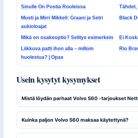
Sinulle On Postia Rooleissa
Tähdet,
Musti ja Mirri Mikkeli: Graani ja Setri
Black D
aukioloajat
Mikä on osakeoptio? Selitys esimerkein
Ei Kosk
Liikkuva patti ihon alla – milloin
Rio Bra
huolestua? | Opas
Usein kysytyt kysymykset
Mistä löydän parhaat Volvo S60 -tarjoukset Nett
Kuinka paljon Volvo S60 maksaa käytettynä?