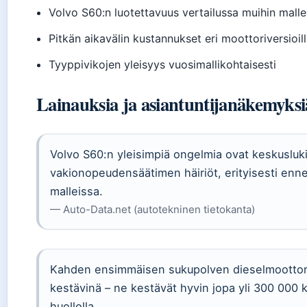
Volvo S60:n luotettavuus vertailussa muihin malleih
Pitkän aikavälin kustannukset eri moottoriversioil
Tyyppivikojen yleisyys vuosimallikohtaisesti
Lainauksia ja asiantuntijanäkemyksi
Volvo S60:n yleisimpiä ongelmia ovat keskusluk
vakionopeudensäätimen häiriöt, erityisesti enn
malleissa.
— Auto-Data.net (autotekninen tietokanta)
Kahden ensimmäisen sukupolven dieselmoottore
kestävinä – ne kestävät hyvin jopa yli 300 000 k
huollolla.