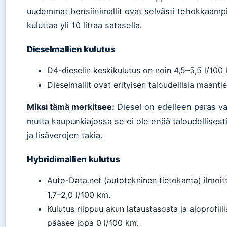
uudemmat bensiinimallit ovat selvästi tehokkaamp
kuluttaa yli 10 litraa satasella.
Dieselmallien kulutus
D4-dieselin keskikulutus on noin 4,5–5,5 l/100
Dieselmallit ovat erityisen taloudellisia maanti
Miksi tämä merkitsee:
Diesel on edelleen paras val
mutta kaupunkiajossa se ei ole enää taloudellisest
ja lisäverojen takia.
Hybridimallien kulutus
Auto-Data.net (autotekninen tietokanta) ilmoit
1,7–2,0 l/100 km.
Kulutus riippuu akun lataustasosta ja ajoprofiili
pääsee jopa 0 l/100 km.