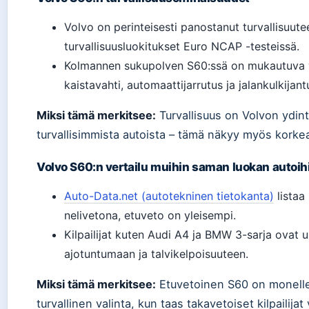
Volvo on perinteisesti panostanut turvallisuut
turvallisuusluokitukset Euro NCAP -testeissä.
Kolmannen sukupolven S60:ssä on mukautuva 
kaistavahti, automaattijarrutus ja jalankulkijant
Miksi tämä merkitsee:
Turvallisuus on Volvon ydin
turvallisimmista autoista – tämä näkyy myös kork
Volvo S60:n vertailu muihin saman luokan autoih
Auto-Data.net (autotekninen tietokanta)
listaa
nelivetona, etuveto on yleisempi.
Kilpailijat kuten Audi A4 ja BMW 3-sarja ovat u
ajotuntumaan ja talvikelpoisuuteen.
Miksi tämä merkitsee:
Etuvetoinen S60 on monelle 
turvallinen valinta, kun taas takavetoiset kilpailijat