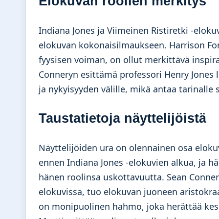
Elokuvan roolien merkitys
Indiana Jones ja Viimeinen Ristiretki -eloku
elokuvan kokonaisilmaukseen. Harrison Ford
fyysisen voiman, on ollut merkittävä inspir
Conneryn esittämä professori Henry Jones
ja nykyisyyden välille, mikä antaa tarinalle 
Taustatietoja näyttelijöistä
Näyttelijöiden ura on olennainen osa elokuv
ennen Indiana Jones -elokuvien alkua, ja hän
hänen roolinsa uskottavuutta. Sean Conner
elokuvissa, tuo elokuvan juoneen aristokra
on monipuolinen hahmo, joka herättää kesk