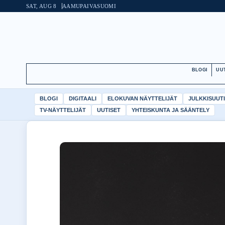
SAT, AUG 8
AAMUPAIVA
SUOMI
BLOGI
UU
BLOGI
DIGITAALI
ELOKUVAN NÄYTTELIJÄT
JULKKISUUT
TV-NÄYTTELIJÄT
UUTISET
YHTEISKUNTA JA SÄÄNTELY