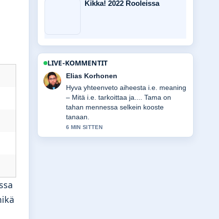
Kikka! 2022 Rooleissa
LIVE-KOMMENTIT
Noora Niemi
Seuraan The Electric State: onko se
hyvä elokuva...-lahetysta tarkasti –
arvostan tasapainoista savyja.
8 MIN SITTEN
assa
mikä