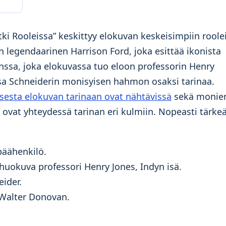
etki Rooleissa” keskittyy elokuvan keskeisimpiin roole
än legendaarinen Harrison Ford, joka esittää ikonista
nssa, joka elokuvassa tuo eloon professorin Henry
lsa Schneiderin monisyisen hahmon osaksi tarinaa.
sesta elokuvan tarinaan ovat nähtävissä
sekä monie
ovat yhteydessä tarinan eri kulmiin. Nopeasti tärke
päähenkilö.
 huokuva professori Henry Jones, Indyn isä.
ider.
 Walter Donovan.