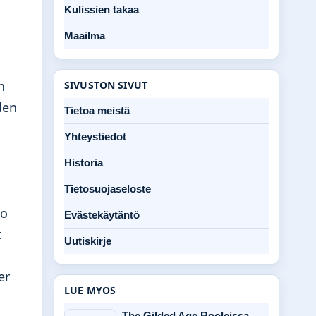
Kulissien takaa
Maailma
n
SIVUSTON SIVUT
den
Tietoa meistä
Yhteystiedot
Historia
Tietosuojaseloste
jo
Evästekäytäntö
t
Uutiskirje
er
LUE MYOS
The Gilded Age Rooleissa