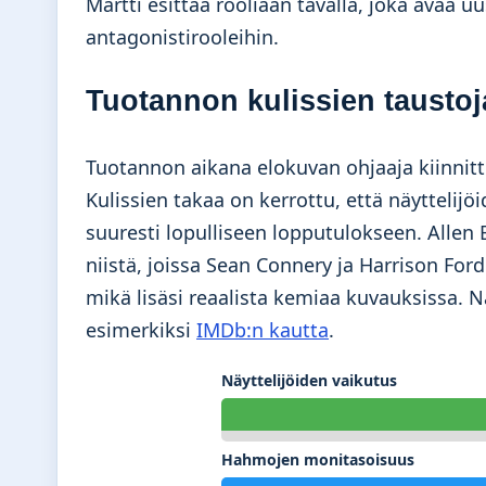
Martti esittää rooliaan tavalla, joka avaa u
antagonistirooleihin.
Tuotannon kulissien taustoj
Tuotannon aikana elokuvan ohjaaja kiinnit
Kulissien takaa on kerrottu, että näyttelijö
suuresti lopulliseen lopputulokseen. Allen
niistä, joissa Sean Connery ja Harrison Ford
mikä lisäsi reaalista kemiaa kuvauksissa. Näi
esimerkiksi
IMDb:n kautta
.
Näyttelijöiden vaikutus
Hahmojen monitasoisuus