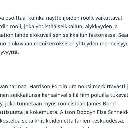
va osoittaa, kuinka näyttelijöiden roolit vaikuttavat
in rooli, joka yhdistää seikkailun, älykkyyden ja
aation lähde elokuvallisen seikkailun historiassa. Sea
 luo elokuvaan monikerroksisen yhteyden menneisyy
syvyyttä.
an tarinaa. Harrison Fordin ura nousi merkittävästi 
en seikkailunsa kansainvälisillä filmipoluilla tukeva
y, joka tunnetaan myös rooleistaan James Bond -
attisuutta ja kokemusta. Alison Doodyn Elsa Schneid
ustelua sekä kriitikoiden että fanien keskuudessa.