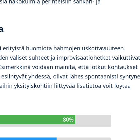
usia näkökulmia perinteisiin sankari- ja
a
ti erityistä huomiota hahmojen uskottavuuteen.
iden väliset suhteet ja improvisaatiohetket vaikuttiva
 Esimerkkinä voidaan mainita, että jotkut kohtaukset
 esiintyvät yhdessä, olivat lähes spontaanisti syntyne
hin yksityiskohtiin liittyvää lisätietoa voit löytää
80%