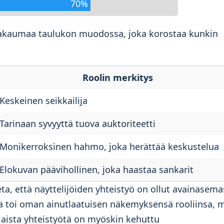
70%
jakaumaa taulukon muodossa, joka korostaa kunkin
Roolin merkitys
Keskeinen seikkailija
Tarinaan syvyyttä tuova auktoriteetti
Monikerroksinen hahmo, joka herättää keskustelua
Elokuvan päävihollinen, joka haastaa sankarit
ta, että näyttelijöiden yhteistyö on ollut avainasem
jä toi oman ainutlaatuisen näkemyksensä rooliinsa, 
laista yhteistyötä on myöskin kehuttu