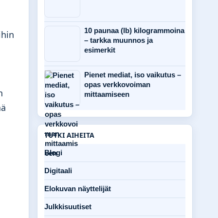
10 paunaa (lb) kilogrammoina
ihin
– tarkka muunnos ja
esimerkit
Pienet mediat, iso vaikutus –
opas verkkovoiman
n
mittaamiseen
ää
TUTKI AIHEITA
Blogi
Digitaali
Elokuvan näyttelijät
Julkkisuutiset