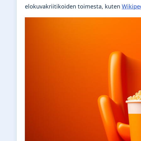
elokuvakriitikoiden toimesta, kuten
Wikipe