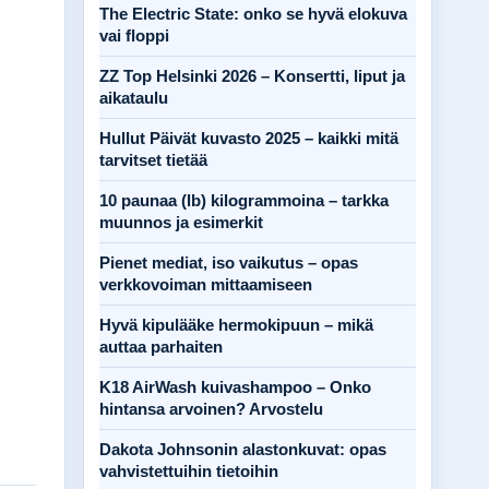
The Electric State: onko se hyvä elokuva
vai floppi
ZZ Top Helsinki 2026 – Konsertti, liput ja
aikataulu
Hullut Päivät kuvasto 2025 – kaikki mitä
tarvitset tietää
10 paunaa (lb) kilogrammoina – tarkka
muunnos ja esimerkit
Pienet mediat, iso vaikutus – opas
verkkovoiman mittaamiseen
Hyvä kipulääke hermokipuun – mikä
auttaa parhaiten
K18 AirWash kuivashampoo – Onko
hintansa arvoinen? Arvostelu
Dakota Johnsonin alastonkuvat: opas
vahvistettuihin tietoihin