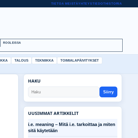
TIETOA MEISTÄ
YHTEYSTIEDOT
HISTORIA
ROOLEISSA
IKKA
TALOUS
TEKNIIKKA
TOIMIALAPÄIVITYKSET
HAKU
Siirry
UUSIMMAT ARTIKKELIT
i.e. meaning – Mitä i.e. tarkoittaa ja miten
sitä käytetään