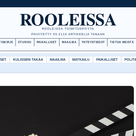
ROOLEISSA
ROOLEISSA TOIMITUSPOYTA
PAIVITETTY 05:21
16 ARTIKKELIA TANAAN
TISKIRJE
ETUSIVU
PAIKALLISET
MAAILMA
YHTEYSTIEDOT
TIETOA MEISTÄ
ISET
KULISSIEN TAKAA
MAAILMA
MATKAILU
PAIKALLISET
POLITI