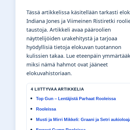
Tässä artikkelissa käsitellään tarkasti elo
Indiana Jones ja Viimeinen Ristiretki rooli
taustoja. Artikkeli avaa pääroolien
näyttelijöiden urakehitystä ja tarjoaa
hyödyllisiä tietoja elokuvan tuotannon
kulissien takaa. Lue eteenpäin ymmärtääk
miksi nämä hahmot ovat jääneet
elokuvahistoriaan.
4 LIITTYVAA ARTIKKELIA
Top Gun – Lentäjistä Parhaat Rooleissa
Rooleissa
Musti ja Mirri Mikkeli: Graani ja Setri aukioloaj
Forrest Gump Rooleissa