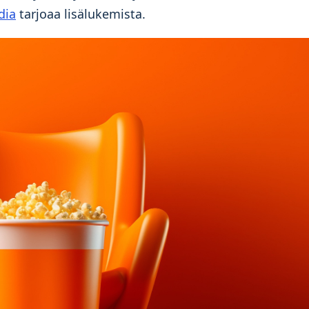
dia
tarjoaa lisälukemista.