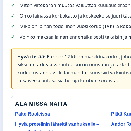
Miten viitekoron muutos vaikuttaa kuukausierään
Onko lainassa korkokatto ja koskeeko se juuri tät
Mikä on lainan todellinen vuosikorko (TVK) ja ko
Voinko maksaa lainan ennenaikaisesti takaisin ja 
Hyvä tietää:
Euribor 12 kk on markkinakorko, johon 
Siksi on tärkeää varautua koron nousuun ja tarkist
korkokustannuksille tai mahdollisuus siirtyä kiint
julkaisee ajantasaisia tietoja Euribor-koroista.
ALA MISSA NAITA
Pako Rooleissa
Pitkä Ku
Hyviä proteiinin lähteitä vanhukselle –
Andor Ro