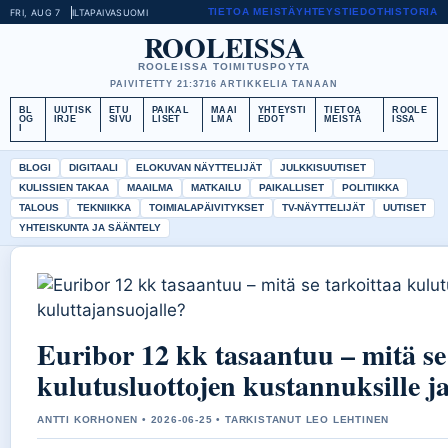
TIETOA MEISTÄ
YHTEYSTIEDOT
HISTORIA
FRI, AUG 7
ILTAPAIVA
SUOMI
ROOLEISSA
ROOLEISSA TOIMITUSPOYTA
PAIVITETTY 21:37
16 ARTIKKELIA TANAAN
BL
UUTISK
ETU
PAIKAL
MAAI
YHTEYSTI
TIETOA
ROOLE
OG
IRJE
SIVU
LISET
LMA
EDOT
MEISTÄ
ISSA
I
BLOGI
DIGITAALI
ELOKUVAN NÄYTTELIJÄT
JULKKISUUTISET
KULISSIEN TAKAA
MAAILMA
MATKAILU
PAIKALLISET
POLITIIKKA
TALOUS
TEKNIIKKA
TOIMIALAPÄIVITYKSET
TV-NÄYTTELIJÄT
UUTISET
YHTEISKUNTA JA SÄÄNTELY
Euribor 12 kk tasaantuu – mitä se
kulutusluottojen kustannuksille ja
ANTTI KORHONEN • 2026-06-25 • TARKISTANUT LEO LEHTINEN