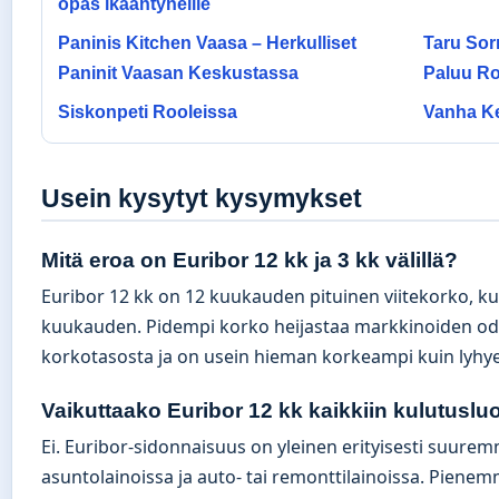
opas ikääntyneille
Paninis Kitchen Vaasa – Herkulliset
Taru Sor
Paninit Vaasan Keskustassa
Paluu Ro
Siskonpeti Rooleissa
Vanha Ke
Usein kysytyt kysymykset
Mitä eroa on Euribor 12 kk ja 3 kk välillä?
Euribor 12 kk on 12 kuukauden pituinen viitekorko, k
kuukauden. Pidempi korko heijastaa markkinoiden od
korkotasosta ja on usein hieman korkeampi kuin lyhy
Vaikuttaako Euribor 12 kk kaikkiin kulutusluo
Ei. Euribor-sidonnaisuus on yleinen erityisesti suurem
asuntolainoissa ja auto- tai remonttilainoissa. Piene