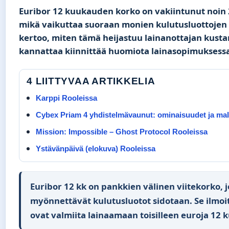
Euribor 12 kuukauden korko on vakiintunut noin 
mikä vaikuttaa suoraan monien kulutusluottojen 
kertoo, miten tämä heijastuu lainanottajan kusta
kannattaa kiinnittää huomiota lainasopimuksess
4 LIITTYVAA ARTIKKELIA
Karppi Rooleissa
Cybex Priam 4 yhdistelmävaunut: ominaisuudet ja mall
Mission: Impossible – Ghost Protocol Rooleissa
Ystävänpäivä (elokuva) Rooleissa
Euribor 12 kk on pankkien välinen viitekorko
myönnettävät kulutusluotot sidotaan. Se ilmoit
ovat valmiita lainaamaan toisilleen euroja 12 