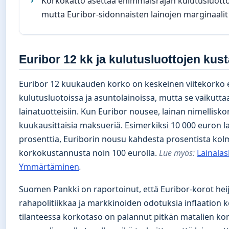
Korkokatto asettaa enimmäisrajan kulutusluottoje
mutta Euribor-sidonnaisten lainojen marginaalit 
Euribor 12 kk ja kulutusluottojen ku
Euribor 12 kuukauden korko on keskeinen viitekorko 
kulutusluotoissa ja asuntolainoissa, mutta se vaikut
lainatuotteisiin. Kun Euribor nousee, lainan nimellisko
kuukausittaisia maksueriä. Esimerkiksi 10 000 euron l
prosenttia, Euriborin nousu kahdesta prosentista kol
korkokustannusta noin 100 eurolla.
Lue myös:
Lainalas
Ymmärtäminen
.
Suomen Pankki on raportoinut, että Euribor-korot he
rahapolitiikkaa ja markkinoiden odotuksia inflaation k
tilanteessa korkotaso on palannut pitkän matalien kor