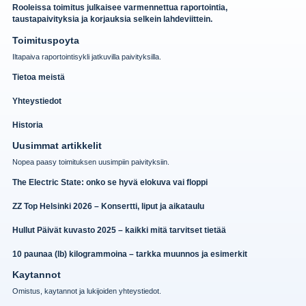
Rooleissa toimitus julkaisee varmennettua raportointia,
taustapaivityksia ja korjauksia selkein lahdeviittein.
Toimituspoyta
Iltapaiva raportointisykli jatkuvilla paivityksilla.
Tietoa meistä
Yhteystiedot
Historia
Uusimmat artikkelit
Nopea paasy toimituksen uusimpiin paivityksiin.
The Electric State: onko se hyvä elokuva vai floppi
ZZ Top Helsinki 2026 – Konsertti, liput ja aikataulu
Hullut Päivät kuvasto 2025 – kaikki mitä tarvitset tietää
10 paunaa (lb) kilogrammoina – tarkka muunnos ja esimerkit
Kaytannot
Omistus, kaytannot ja lukijoiden yhteystiedot.