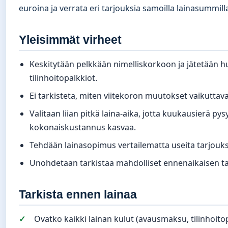
euroina ja verrata eri tarjouksia samoilla lainasummilla 
Yleisimmät virheet
Keskitytään pelkkään nimelliskorkoon ja jätetään 
tilinhoitopalkkiot.
Ei tarkisteta, miten viitekoron muutokset vaikuttav
Valitaan liian pitkä laina-aika, jotta kuukausierä py
kokonaiskustannus kasvaa.
Tehdään lainasopimus vertailematta useita tarjouks
Unohdetaan tarkistaa mahdolliset ennenaikaisen t
Tarkista ennen lainaa
Ovatko kaikki lainan kulut (avausmaksu, tilinhoitop