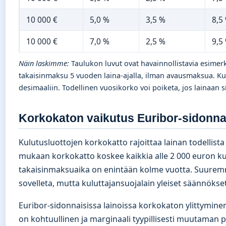
10 000 €
5,0 %
3,5 %
8,5
10 000 €
7,0 %
2,5 %
9,5
Näin laskimme:
Taulukon luvut ovat havainnollistavia esimerk
takaisinmaksu 5 vuoden laina-ajalla, ilman avausmaksua. Ku
desimaaliin. Todellinen vuosikorko voi poiketa, jos lainaan s
Korkokaton vaikutus Euribor-sidonnai
Kulutusluottojen korkokatto rajoittaa lainan todellist
mukaan korkokatto koskee kaikkia alle 2 000 euron kul
takaisinmaksuaika on enintään kolme vuotta. Suuremm
sovelleta, mutta kuluttajansuojalain yleiset säännökset
Euribor-sidonnaisissa lainoissa korkokaton ylittyminen
on kohtuullinen ja marginaali tyypillisesti muutaman 