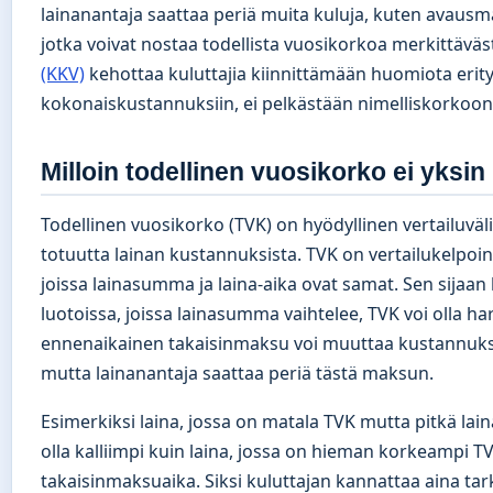
lainanantaja saattaa periä muita kuluja, kuten avausmak
jotka voivat nostaa todellista vuosikorkoa merkittäväs
(KKV)
kehottaa kuluttajia kiinnittämään huomiota erityi
kokonaiskustannuksiin, ei pelkästään nimelliskorkoon
Milloin todellinen vuosikorko ei yksin 
Todellinen vuosikorko (TVK) on hyödyllinen vertailuväl
totuutta lainan kustannuksista. TVK on vertailukelpoine
joissa lainasumma ja laina-aika ovat samat. Sen sijaan 
luotoissa, joissa lainasumma vaihtelee, TVK voi olla 
ennenaikainen takaisinmaksu voi muuttaa kustannuksia
mutta lainanantaja saattaa periä tästä maksun.
Esimerkiksi laina, jossa on matala TVK mutta pitkä la
olla kalliimpi kuin laina, jossa on hieman korkeampi 
takaisinmaksuaika. Siksi kuluttajan kannattaa aina ta