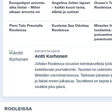
Eurojackpot arvonta-
Angelina Jolien lapset
Ocean’s T
aika tiistai – Mihin
– kaikki kuusi lasta,
Rooleissa
aikaan arvonta on
elämä ja uutiset
Pieni Talo Preerialla
Kuolema Saa Odottaa
Miracles 
Rooleissa
Rooleissa
tositarina
putoamine
parantumi
KIRJOITTAJASTA
Antti Korhonen
Johdan Rooleissa-sivuston toimituksellista työt
luotettavaan journalismiin. Taustani on uutistoim
lähteiden varmistamisessa. Tarkistan jokaisen
ja faktat ennen julkaisua. Tavoitteeni on tarjota lu
sisältöä joka päivä.
ROOLEISSA