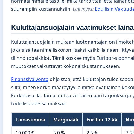
normaalimmalle tasolle, mikä tarkoittaa, että lainano
suurempiin kustannuksiin.
Lue myös:
Edullisin Vakuud
Kuluttajansuojalain vaatimukset lain
Kuluttajansuojalain mukaan luotonantajan on ilmoitett
joka sisältää nimelliskoron lisäksi kaikki lainaan liitty
tilinhoitopalkkiot. Tämä koskee myös Euribor-sidonnaisi
muutokset vaikuttavat kokonaiskustannukseen.
Finanssivalvonta
ohjeistaa, että kuluttajan tulee saad
siitä, miten korko määräytyy ja mitkä ovat lainan kok
korkotasoilla. Tämä auttaa vertailemaan tarjouksia j
todellisuudessa maksaa.
Lainasumma
Marginaali
Euribor 12 kk
Nim
10 000 €
5,0 %
2,5 %
7,5