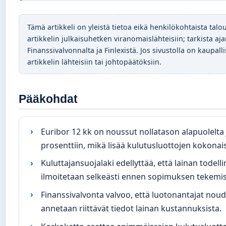
Tämä artikkeli on yleistä tietoa eikä henkilökohtaista tal
artikkelin julkaisuhetken viranomaislähteisiin; tarkista aj
Finanssivalvonnalta ja Finlexistä. Jos sivustolla on kaupalli
artikkelin lähteisiin tai johtopäätöksiin.
Pääkohdat
Euribor 12 kk on noussut nollatason alapuolelta 
prosenttiin, mikä lisää kulutusluottojen kokona
Kuluttajansuojalaki edellyttää, että lainan todel
ilmoitetaan selkeästi ennen sopimuksen tekemis
Finanssivalvonta valvoo, että luotonantajat noudat
annetaan riittävät tiedot lainan kustannuksista.