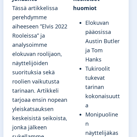
Tässä artikkelissa
huomiot
perehdymme
Elokuvan
aiheeseen ”Elvis 2022
pääosissa
Rooleissa” ja
Austin Butler
analysoimme
ja Tom
elokuvan roolijaon,
Hanks
näyttelijöiden
Tukiroolit
suorituksia sekä
tukevat
roolien vaikutusta
tarinan
tarinaan. Artikkeli
kokonaisuutt
tarjoaa ensin nopean
a
yleiskatsauksen
Monipuoline
keskeisistä seikoista,
n
jonka jälkeen
näyttelijäkas
sukellamme