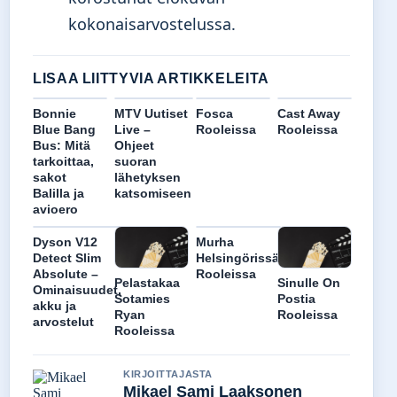
kokonaisarvostelussa.
LISAA LIITTYVIA ARTIKKELEITA
Bonnie
MTV Uutiset
Fosca
Cast Away
Blue Bang
Live –
Rooleissa
Rooleissa
Bus: Mitä
Ohjeet
tarkoittaa,
suoran
sakot
lähetyksen
Balilla ja
katsomiseen
avioero
Dyson V12
Murha
Detect Slim
Helsingörissä
Absolute –
Rooleissa
Pelastakaa
Sinulle On
Ominaisuudet,
Sotamies
Postia
akku ja
Ryan
Rooleissa
arvostelut
Rooleissa
KIRJOITTAJASTA
Mikael Sami Laaksonen