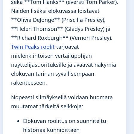
sekä **Tom Hanks** (eversti Tom Parker).
Näiden lisäksi elokuvassa loistavat
**Olivia DeJonge** (Priscilla Presley),
**Helen Thomson** (Gladys Presley) ja
**Richard Roxburgh** (Vernon Presley).
Twin Peaks roolit
tarjoavat
mielenkiintoisen vertailupohjan
näyttelijäsuorituksille ja avaavat näkymiä
elokuvan tarinan syvällisempään
rakenteeseen.
Nopeasti silmäyksellä voidaan huomata
muutamat tärkeitä seikkoja:
Elokuvan roolitus on suunniteltu
historiaa kunnioittaen