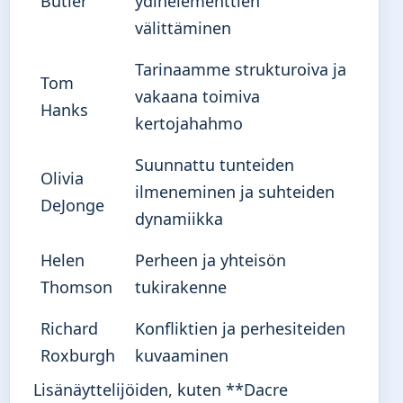
Butler
ydinelementtien
välittäminen
Tarinaamme strukturoiva ja
Tom
vakaana toimiva
Hanks
kertojahahmo
Suunnattu tunteiden
Olivia
ilmeneminen ja suhteiden
DeJonge
dynamiikka
Helen
Perheen ja yhteisön
Thomson
tukirakenne
Richard
Konfliktien ja perhesiteiden
Roxburgh
kuvaaminen
Lisänäyttelijöiden, kuten **Dacre