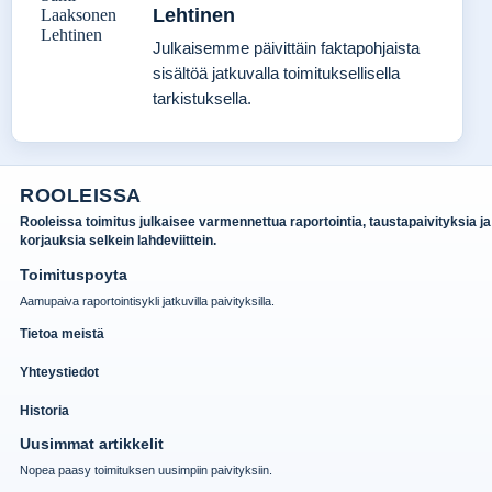
Lehtinen
Julkaisemme päivittäin faktapohjaista
sisältöä jatkuvalla toimituksellisella
tarkistuksella.
ROOLEISSA
Rooleissa toimitus julkaisee varmennettua raportointia, taustapaivityksia ja
korjauksia selkein lahdeviittein.
Toimituspoyta
Aamupaiva raportointisykli jatkuvilla paivityksilla.
Tietoa meistä
Yhteystiedot
Historia
Uusimmat artikkelit
Nopea paasy toimituksen uusimpiin paivityksiin.