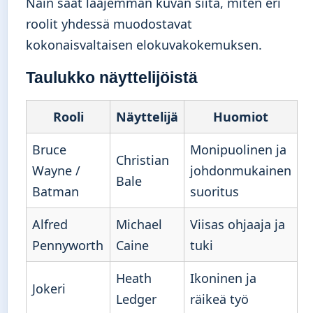
Näin saat laajemman kuvan siitä, miten eri
roolit yhdessä muodostavat
kokonaisvaltaisen elokuvakokemuksen.
Taulukko näyttelijöistä
Rooli
Näyttelijä
Huomiot
Bruce
Monipuolinen ja
Christian
Wayne /
johdonmukainen
Bale
Batman
suoritus
Alfred
Michael
Viisas ohjaaja ja
Pennyworth
Caine
tuki
Heath
Ikoninen ja
Jokeri
Ledger
räikeä työ