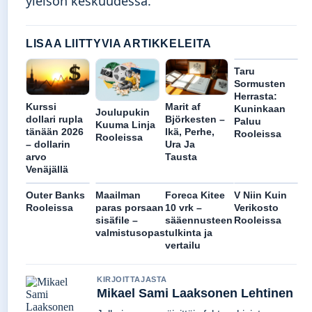
yleisön keskuudessa.
LISAA LIITTYVIA ARTIKKELEITA
Taru
Sormusten
Herrasta:
Kurssi
Marit af
Kuninkaan
Joulupukin
dollari rupla
Björkesten –
Paluu
Kuuma Linja
tänään 2026
Ikä, Perhe,
Rooleissa
Rooleissa
– dollarin
Ura Ja
arvo
Tausta
Venäjällä
Outer Banks
Maailman
Foreca Kitee
V Niin Kuin
Rooleissa
paras porsaan
10 vrk –
Verikosto
sisäfile –
sääennusteen
Rooleissa
valmistusopas
tulkinta ja
vertailu
KIRJOITTAJASTA
Mikael Sami Laaksonen Lehtinen