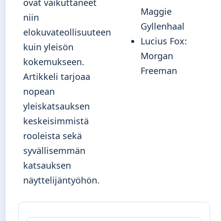
ovat vaikuttaneet
Maggie
niin
Gyllenhaal
elokuvateollisuuteen
Lucius Fox:
kuin yleisön
Morgan
kokemukseen.
Freeman
Artikkeli tarjoaa
nopean
yleiskatsauksen
keskeisimmistä
rooleista sekä
syvällisemmän
katsauksen
näyttelijäntyöhön.