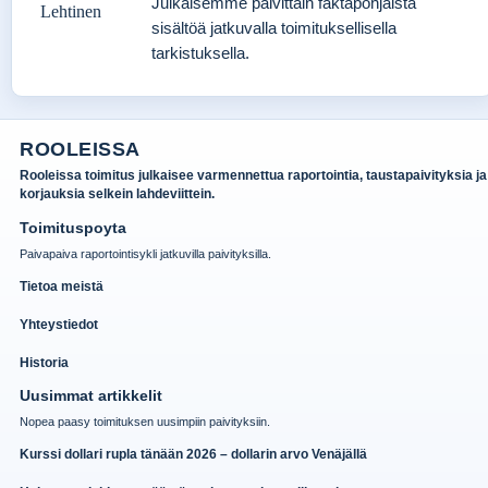
Julkaisemme päivittäin faktapohjaista
sisältöä jatkuvalla toimituksellisella
tarkistuksella.
ROOLEISSA
Rooleissa toimitus julkaisee varmennettua raportointia, taustapaivityksia ja
korjauksia selkein lahdeviittein.
Toimituspoyta
Paivapaiva raportointisykli jatkuvilla paivityksilla.
Tietoa meistä
Yhteystiedot
Historia
Uusimmat artikkelit
Nopea paasy toimituksen uusimpiin paivityksiin.
Kurssi dollari rupla tänään 2026 – dollarin arvo Venäjällä