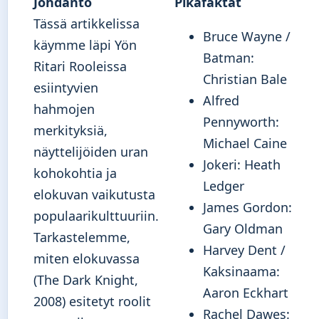
Johdanto
Pikafaktat
Tässä artikkelissa
Bruce Wayne /
käymme läpi Yön
Batman:
Ritari Rooleissa
Christian Bale
esiintyvien
Alfred
hahmojen
Pennyworth:
merkityksiä,
Michael Caine
näyttelijöiden uran
Jokeri: Heath
kohokohtia ja
Ledger
elokuvan vaikutusta
James Gordon:
populaarikulttuuriin.
Gary Oldman
Tarkastelemme,
Harvey Dent /
miten elokuvassa
Kaksinaama:
(The Dark Knight,
Aaron Eckhart
2008) esitetyt roolit
Rachel Dawes: