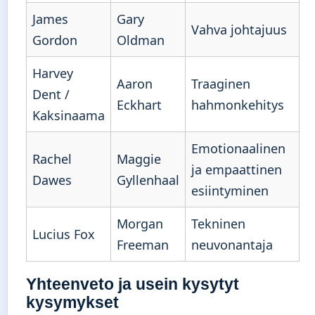
James
Gary
Vahva johtajuus
Gordon
Oldman
Harvey
Aaron
Traaginen
Dent /
Eckhart
hahmonkehitys
Kaksinaama
Emotionaalinen
Rachel
Maggie
ja empaattinen
Dawes
Gyllenhaal
esiintyminen
Morgan
Tekninen
Lucius Fox
Freeman
neuvonantaja
Yhteenveto ja usein kysytyt
kysymykset