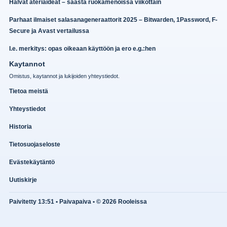
Halvat ateriaideat – säästä ruokamenoissa viikottain
Parhaat ilmaiset salasanageneraattorit 2025 – Bitwarden, 1Password, F-
Secure ja Avast vertailussa
I.e. merkitys: opas oikeaan käyttöön ja ero e.g.:hen
Kaytannot
Omistus, kaytannot ja lukijoiden yhteystiedot.
Tietoa meistä
Yhteystiedot
Historia
Tietosuojaseloste
Evästekäytäntö
Uutiskirje
Paivitetty 13:51 • Paivapaiva • © 2026 Rooleissa