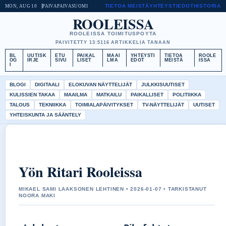
TIETOA MEISTÄ
YHTEYSTIEDOT
HISTORIA
MON, AUG 10
PAIVAPAIVA
SUOMI
ROOLEISSA
ROOLEISSA TOIMITUSPOYTA
PAIVITETTY 13:51
16 ARTIKKELIA TANAAN
BL
UUTISK
ETU
PAIKAL
MAAI
YHTEYSTI
TIETOA
ROOLE
OG
IRJE
SIVU
LISET
LMA
EDOT
MEISTÄ
ISSA
I
BLOGI
DIGITAALI
ELOKUVAN NÄYTTELIJÄT
JULKKISUUTISET
KULISSIEN TAKAA
MAAILMA
MATKAILU
PAIKALLISET
POLITIIKKA
TALOUS
TEKNIIKKA
TOIMIALAPÄIVITYKSET
TV-NÄYTTELIJÄT
UUTISET
YHTEISKUNTA JA SÄÄNTELY
Yön Ritari Rooleissa
MIKAEL SAMI LAAKSONEN LEHTINEN • 2026-01-07 • TARKISTANUT
NOORA MAKI