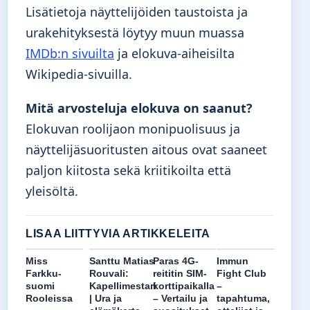
Lisätietoja näyttelijöiden taustoista ja
urakehityksestä löytyy muun muassa
IMDb:n sivuilta
ja elokuva-aiheisilta
Wikipedia-sivuilla.
Mitä arvosteluja elokuva on saanut?
Elokuvan roolijaon monipuolisuus ja
näyttelijäsuoritusten aitous ovat saaneet
paljon kiitosta sekä kriitikoilta että
yleisöltä.
LISAA LIITTYVIA ARTIKKELEITA
Miss
Santtu Matias
Paras 4G-
Immun
Farkku-
Rouvali:
reititin SIM-
Fight Club
suomi
Kapellimestari
korttipaikalla
–
Rooleissa
| Ura ja
– Vertailu ja
tapahtuma,