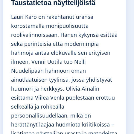
Taustatietoa näyttelijöistä
Lauri Karo on rakentanut uransa
korostamalla monipuolisuutta
roolivalinnoissaan. Hänen kykynsä esittää
sekä perinteisiä että modernimpia
hahmoja antaa elokuvalle sen erityisen
ilmeen. Venni Uotila tuo Nelli
Nuudelipään hahmoon oman
ainutlaatuisen tyylinsä, jossa yhdistyvät
huumori ja herkkyys. Olivia Ainalin
esittämä Viileä Venla puolestaan erottuu
selkeällä ja rohkealla
persoonallisuudellaan, mikä on
herättänyt laajaa huomiota kriitikoissa –
lisätietoa näyttelijän urasta ja metodeista