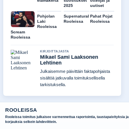
elämäkerta
suositukset
ottelijat ja
2025
uutiset
Pohjolan
Supernatural
Pahat Pojat
Laki
Rooleissa
Rooleissa
Rooleissa
Scream
Rooleissa
KIRJOITTAJASTA
Mikael Sami Laaksonen
Lehtinen
Julkaisemme päivittäin faktapohjaista
sisältöä jatkuvalla toimituksellisella
tarkistuksella.
ROOLEISSA
Rooleissa toimitus julkaisee varmennettua raportointia, taustapaivityksia ja
korjauksia selkein lahdeviittein.