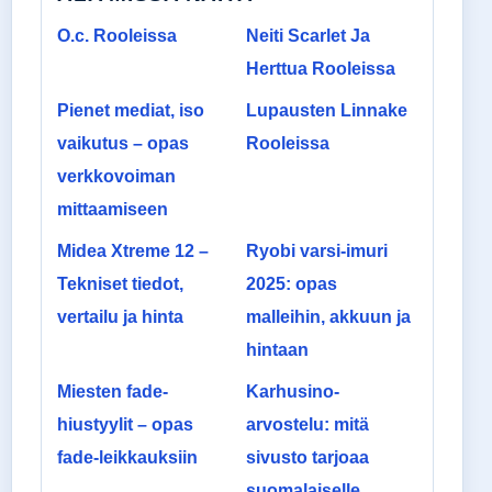
O.c. Rooleissa
Neiti Scarlet Ja
Herttua Rooleissa
Pienet mediat, iso
Lupausten Linnake
vaikutus – opas
Rooleissa
verkkovoiman
mittaamiseen
Midea Xtreme 12 –
Ryobi varsi-imuri
Tekniset tiedot,
2025: opas
vertailu ja hinta
malleihin, akkuun ja
hintaan
Miesten fade-
Karhusino-
hiustyylit – opas
arvostelu: mitä
fade-leikkauksiin
sivusto tarjoaa
suomalaiselle