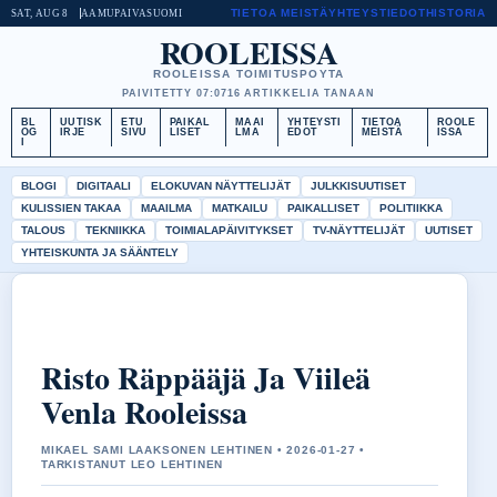
TIETOA MEISTÄ
YHTEYSTIEDOT
HISTORIA
SAT, AUG 8
AAMUPAIVA
SUOMI
ROOLEISSA
ROOLEISSA TOIMITUSPOYTA
PAIVITETTY 07:07
16 ARTIKKELIA TANAAN
BL
UUTISK
ETU
PAIKAL
MAAI
YHTEYSTI
TIETOA
ROOLE
OG
IRJE
SIVU
LISET
LMA
EDOT
MEISTÄ
ISSA
I
BLOGI
DIGITAALI
ELOKUVAN NÄYTTELIJÄT
JULKKISUUTISET
KULISSIEN TAKAA
MAAILMA
MATKAILU
PAIKALLISET
POLITIIKKA
TALOUS
TEKNIIKKA
TOIMIALAPÄIVITYKSET
TV-NÄYTTELIJÄT
UUTISET
YHTEISKUNTA JA SÄÄNTELY
Risto Räppääjä Ja Viileä
Venla Rooleissa
MIKAEL SAMI LAAKSONEN LEHTINEN • 2026-01-27 •
TARKISTANUT LEO LEHTINEN