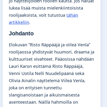
jo näyttelijöiden roolien kautta. Jos haluat
lukea lisää muista mielenkiintoisista
roolijaakoista, voit tutustua
tähän
artikkeliin
.
Johdanto
Elokuvan ”Risto Räppääjä ja viileä Venla”
roolijaossa yhdistyvät huumori, draama ja
kulttuuriset vivahteet. Pääosissa nähdään
Lauri Karon esittämä Risto Räppääjä,
Venni Uotila Nelli Nuudelipäänä sekä
Olivia Ainalin näyttelemä Viileä Venla,
joka on erityisen tunnettu
slangisanoistaan ja aikuismaisesta
asenteestaan. Näillä hahmoilla on