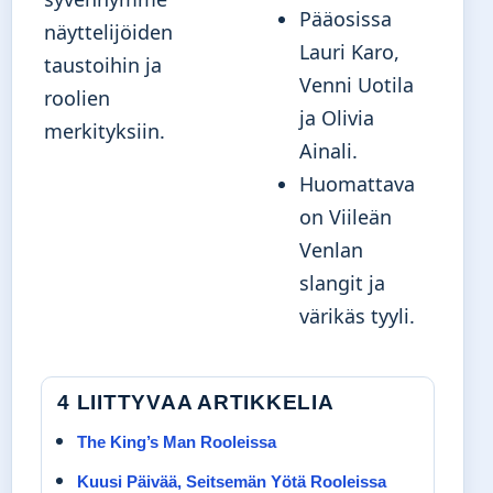
Pääosissa
näyttelijöiden
Lauri Karo,
taustoihin ja
Venni Uotila
roolien
ja Olivia
merkityksiin.
Ainali.
Huomattava
on Viileän
Venlan
slangit ja
värikäs tyyli.
4 LIITTYVAA ARTIKKELIA
The King’s Man Rooleissa
Kuusi Päivää, Seitsemän Yötä Rooleissa