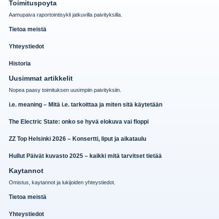
Toimituspoyta
Aamupaiva raportointisykli jatkuvilla paivityksilla.
Tietoa meistä
Yhteystiedot
Historia
Uusimmat artikkelit
Nopea paasy toimituksen uusimpiin paivityksiin.
i.e. meaning – Mitä i.e. tarkoittaa ja miten sitä käytetään
The Electric State: onko se hyvä elokuva vai floppi
ZZ Top Helsinki 2026 – Konsertti, liput ja aikataulu
Hullut Päivät kuvasto 2025 – kaikki mitä tarvitset tietää
Kaytannot
Omistus, kaytannot ja lukijoiden yhteystiedot.
Tietoa meistä
Yhteystiedot