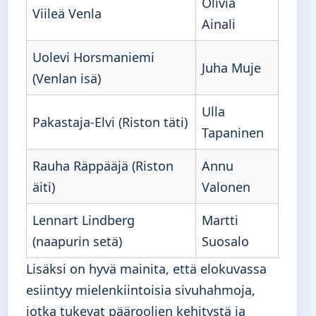
Olivia
Viileä Venla
Ainali
Uolevi Horsmaniemi
Juha Muje
(Venlan isä)
Ulla
Pakastaja-Elvi (Riston täti)
Tapaninen
Rauha Räppääjä (Riston
Annu
äiti)
Valonen
Lennart Lindberg
Martti
(naapurin setä)
Suosalo
Lisäksi on hyvä mainita, että elokuvassa
esiintyy mielenkiintoisia sivuhahmoja,
jotka tukevat pääroolien kehitystä ja