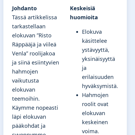
Johdanto
Keskeisiä
Tässä artikkelissa
huomioita
tarkastellaan
Elokuva
elokuvan ”Risto
käsittelee
Räppääjä ja viileä
ystävyyttä,
Venla” roolijakoa
yksinäisyyttä
ja siinä esiintyvien
ja
hahmojen
erilaisuuden
vaikutusta
hyväksymistä.
elokuvan
Hahmojen
teemoihin.
roolit ovat
Käymme nopeasti
elokuvan
läpi elokuvan
keskeinen
pääkohdat ja
voima.
syvennymme