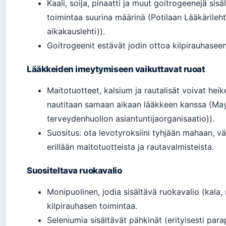
Kaali, soija, pinaatti ja muut goitrogeenejä sisä
toimintaa suurina määrinä (Potilaan Lääkärileht
aikakauslehti)).
Goitrogeenit estävät jodin ottoa kilpirauhasee
Lääkkeiden imeytymiseen vaikuttavat ruoat
Maitotuotteet, kalsium ja rautalisät voivat hei
nautitaan samaan aikaan lääkkeen kanssa (May
terveydenhuollon asiantuntijaorganisaatio)).
Suositus: ota levotyroksiini tyhjään mahaan, v
erillään maitotuotteista ja rautavalmisteista.
Suositeltava ruokavalio
Monipuolinen, jodia sisältävä ruokavalio (kala, 
kilpirauhasen toimintaa.
Seleniumia sisältävät pähkinät (erityisesti para