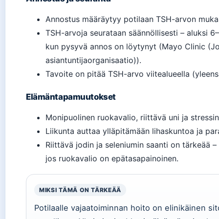
Annostus määräytyy potilaan TSH-arvon muka
TSH-arvoja seurataan säännöllisesti – aluksi 6–
kun pysyvä annos on löytynyt (Mayo Clinic (J
asiantuntijaorganisaatio)).
Tavoite on pitää TSH-arvo viitealueella (yleens
Elämäntapamuutokset
Monipuolinen ruokavalio, riittävä uni ja stressin
Liikunta auttaa ylläpitämään lihaskuntoa ja par
Riittävä jodin ja seleniumin saanti on tärkeää 
jos ruokavalio on epätasapainoinen.
MIKSI TÄMÄ ON TÄRKEÄÄ
Potilaalle vajaatoiminnan hoito on elinikäinen s