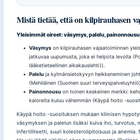
Mistä tietää, että on kilpirauhasen v
Yleisimmät oireet: väsymys, palelu, painonnousu
Väsymys
on kilpirauhasen vajaatoiminnan yleis
jatkuvaa uupumusta, joka ei helpota levolla (P
lääketieteellinen aikakauslehti)).
Palelu
ja kylmänsietokyvyn heikkeneminen joh
(Mehiläinen (Suomen suuri terveyspalveluyhtiö)
Painonnousu
on toinen keskeinen merkki: keho
kaloreita kuluu vähemmän (Käypä hoito -suositu
Käypä hoito -suosituksen mukaan kliinisen hypotyre
väsymyksen ja palelun lisäksi kuiva iho, turvotus, m
infertiliteetti, suuri kolesterolipitoisuus ja anemia