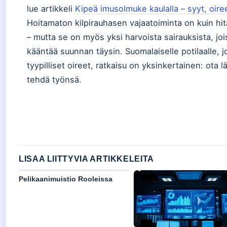
lue artikkeli
Kipeä imusolmuke kaulalla – syyt, oireet
Hoitamaton kilpirauhasen vajaatoiminta on kuin hi
– mutta se on myös yksi harvoista sairauksista, jois
kääntää suunnan täysin. Suomalaiselle potilaalle,
tyypilliset oireet, ratkaisu on yksinkertainen: ot
tehdä työnsä.
LISAA LIITTYVIA ARTIKKELEITA
Pelikaanimuistio Rooleissa