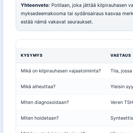
Yhteenveto:
Potilaan, joka jättää kilpirauhasen v
myksedeemakooma tai sydänsairaus kasvaa merkittä
estää nämä vakavat seuraukset.
KYSYMYS
VASTAUS
Mikä on kilpirauhasen vajaatoiminta?
Tila, joss
Mikä aiheuttaa?
Yleisin sy
Miten diagnosoidaan?
Veren TSH
Miten hoidetaan?
Synteettis