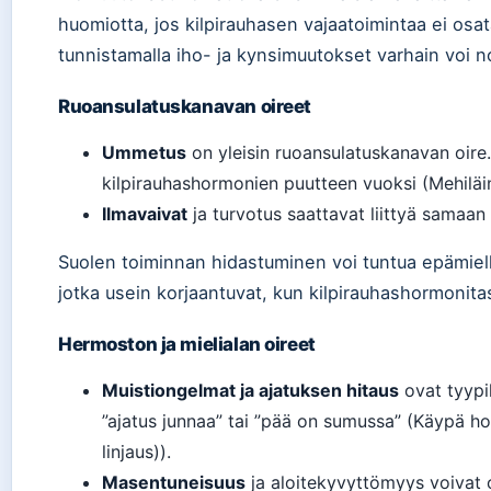
huomiotta, jos kilpirauhasen vajaatoimintaa ei osat
tunnistamalla iho- ja kynsimuutokset varhain voi n
Ruoansulatuskanavan oireet
Ummetus
on yleisin ruoansulatuskanavan oire.
kilpirauhashormonien puutteen vuoksi (Mehiläi
Ilmavaivat
ja turvotus saattavat liittyä samaan 
Suolen toiminnan hidastuminen voi tuntua epämiellyt
jotka usein korjaantuvat, kun kilpirauhashormonitas
Hermoston ja mielialan oireet
Muistiongelmat ja ajatuksen hitaus
ovat tyypil
”ajatus junnaa” tai ”pää on sumussa” (Käypä ho
linjaus)).
Masentuneisuus
ja aloitekyvyttömyys voivat o