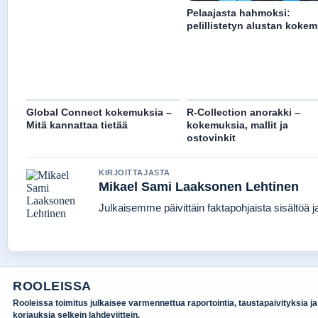
Pelaajasta hahmoksi:
pelillistetyn alustan koke
Global Connect kokemuksia –
R-Collection anorakki –
Mitä kannattaa tietää
kokemuksia, mallit ja
ostovinkit
KIRJOITTAJASTA
Mikael Sami Laaksonen Lehtinen
Julkaisemme päivittäin faktapohjaista sisältöä jat
ROOLEISSA
Rooleissa toimitus julkaisee varmennettua raportointia, taustapaivityksia ja
korjauksia selkein lahdeviittein.