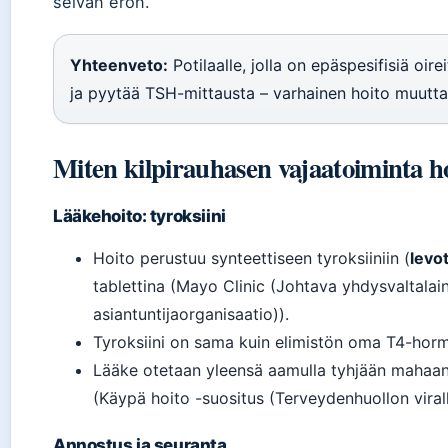
selvän eron.
Yhteenveto:
Potilaalle, jolla on epäspesifisiä oir
ja pyytää TSH-mittausta – varhainen hoito muuttaa
Miten kilpirauhasen vajaatoiminta h
Lääkehoito: tyroksiini
Hoito perustuu synteettiseen tyroksiiniin (
levot
tablettina (Mayo Clinic (Johtava yhdysvaltala
asiantuntijaorganisaatio)).
Tyroksiini on sama kuin elimistön oma T4-hormon
Lääke otetaan yleensä aamulla tyhjään mahaan
(Käypä hoito -suositus (Terveydenhuollon viralli
Annostus ja seuranta