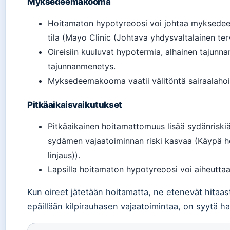
Myksedeemakooma
Hoitamaton hypotyreoosi voi johtaa myksede
tila (Mayo Clinic (Johtava yhdysvaltalainen ter
Oireisiin kuuluvat hypotermia, alhainen tajunna
tajunnanmenetys.
Myksedeemakooma vaatii välitöntä sairaalahoi
Pitkäaikaisvaikutukset
Pitkäaikainen hoitamattomuus lisää sydänriskiä
sydämen vajaatoiminnan riski kasvaa (Käypä ho
linjaus)).
Lapsilla hoitamaton hypotyreoosi voi aiheuttaa
Kun oireet jätetään hoitamatta, ne etenevät hitaasti
epäillään kilpirauhasen vajaatoimintaa, on syytä hak