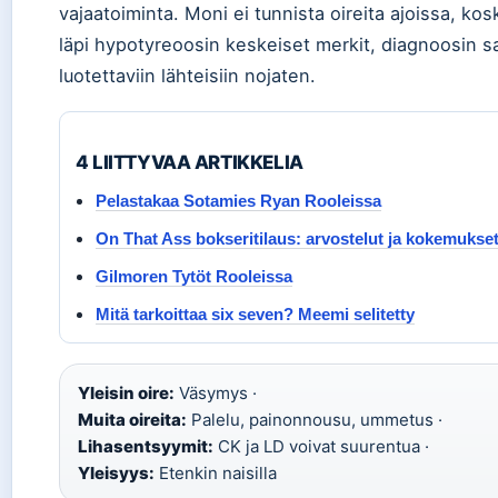
vajaatoiminta. Moni ei tunnista oireita ajoissa, ko
läpi hypotyreoosin keskeiset merkit, diagnoosin s
luotettaviin lähteisiin nojaten.
4 LIITTYVAA ARTIKKELIA
Pelastakaa Sotamies Ryan Rooleissa
On That Ass bokseritilaus: arvostelut ja kokemukse
Gilmoren Tytöt Rooleissa
Mitä tarkoittaa six seven? Meemi selitetty
Yleisin oire:
Väsymys ·
Muita oireita:
Palelu, painonnousu, ummetus ·
Lihasentsyymit:
CK ja LD voivat suurentua ·
Yleisyys:
Etenkin naisilla