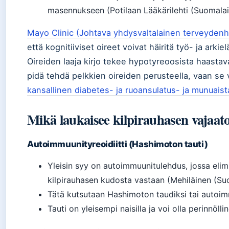
masennukseen (Potilaan Lääkärilehti (Suomalain
Mayo Clinic (Johtava yhdysvaltalainen terveydenhu
että kognitiiviset oireet voivat häiritä työ- ja arki
Oireiden laaja kirjo tekee hypotyreoosista haastav
pidä tehdä pelkkien oireiden perusteella, vaan se 
kansallinen diabetes- ja ruoansulatus- ja munuaista
Mikä laukaisee kilpirauhasen vajaa
Autoimmuunityreoidiitti (Hashimoton tauti)
Yleisin syy on autoimmuunitulehdus, jossa eli
kilpirauhasen kudosta vastaan (Mehiläinen (Su
Tätä kutsutaan Hashimoton taudiksi tai autoimm
Tauti on yleisempi naisilla ja voi olla perinnölli