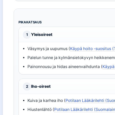
PIKAKATSAUS
Yleisoireet
1
Väsymys ja uupumus (
Käypä hoito -suositus (
Palelun tunne ja kylmänsietokyvyn heikkenem
Painonnousu ja hidas aineenvaihdunta (
Käypä 
Iho-oireet
2
Kuiva ja karhea iho (
Potilaan Lääkärilehti (Suo
Hiustenlähtö (
Potilaan Lääkärilehti (Suomalain