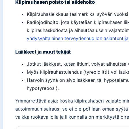
Kilpirauhasen poisto tai sädehoito
Kilpirauhasleikkaus (esimerkiksi syövän vuoksi
Radiojodihoito, jota käytetään kilpirauhasen l
kilpirauhaskudosta ja aiheuttaa usein vajaatoi
yhdysvaltalainen terveydenhuollon asiantuntija
Lääkkeet ja muut tekijät
Jotkut lääkkeet, kuten litium, voivat aiheuttaa
Myös kilpirauhastulehdus (tyreoidiitti) voi lauk
Harvoin syynä on aivolisäkkeen tai hypotalam
hypotyreoosi).
Ymmärrettävä asia: koska kilpirauhasen vajaatoimi
autoimmuunisairaus, se ei ole potilaan omaa syytä e
vaikka ruokavaliolla ja liikunnalla on merkitystä oir