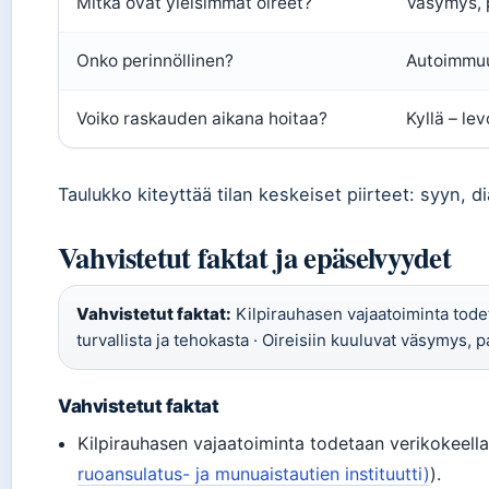
Mitkä ovat yleisimmät oireet?
Väsymys, p
Onko perinnöllinen?
Autoimmuun
Voiko raskauden aikana hoitaa?
Kyllä – le
Taulukko kiteyttää tilan keskeiset piirteet: syyn, 
Vahvistetut faktat ja epäselvyydet
Vahvistetut faktat:
Kilpirauhasen vajaatoiminta todet
turvallista ja tehokasta · Oireisiin kuuluvat väsymys
Vahvistetut faktat
Kilpirauhasen vajaatoiminta todetaan verikokeella
ruoansulatus- ja munuaistautien instituutti)
).