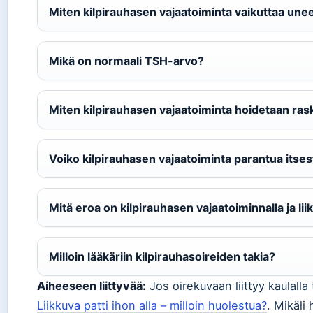
Miten kilpirauhasen vajaatoiminta vaikuttaa une
Mikä on normaali TSH-arvo?
Miten kilpirauhasen vajaatoiminta hoidetaan ra
Voiko kilpirauhasen vajaatoiminta parantua itse
Mitä eroa on kilpirauhasen vajaatoiminnalla ja lii
Milloin lääkäriin kilpirauhasoireiden takia?
Aiheeseen liittyvää:
Jos oirekuvaan liittyy kaulall
Liikkuva patti ihon alla – milloin huolestua?
. Mikäli