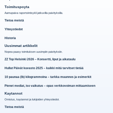
Toimituspoyta
Aamupaiva raportointisykli jatkuvilla paivityksilla.
Tietoa meistä
Yhteystiedot
Historia
Uusimmat artikkelit
Nopea paasy toimituksen uusimpiin paivityksiin.
ZZ Top Helsinki 2026 – Konsertti, liput ja aikataulu
Hullut Päivät kuvasto 2025 – kaikki mitä tarvitset tietää
10 paunaa (lb) kilogrammoina – tarkka muunnos ja esimerkit
Pienet mediat, iso vaikutus – opas verkkovoiman mittaamiseen
Kaytannot
Omistus, kaytannot ja lukijoiden yhteystiedot.
Tietoa meistä