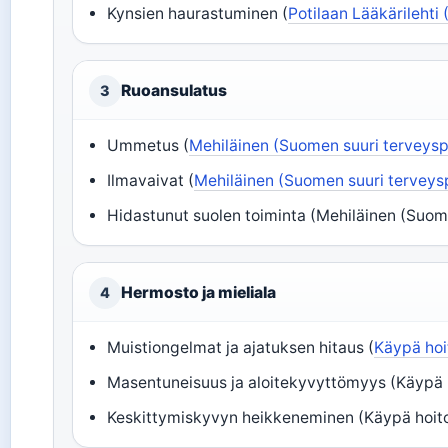
Kynsien haurastuminen (
Potilaan Lääkärilehti
Ruoansulatus
3
Ummetus (
Mehiläinen (Suomen suuri terveysp
Ilmavaivat (
Mehiläinen (Suomen suuri terveys
Hidastunut suolen toiminta (Mehiläinen (Suom
Hermosto ja mieliala
4
Muistiongelmat ja ajatuksen hitaus (
Käypä hoit
Masentuneisuus ja aloitekyvyttömyys (Käypä ho
Keskittymiskyvyn heikkeneminen (Käypä hoito -