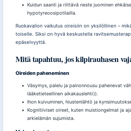
Kuidun saanti ja riittävä neste juominen ehkäi
hypotyreoosipotilailla.
Ruokavalion vaikutus oireisiin on yksilöllinen – mikä
toiselle. Siksi on hyvä keskustella ravitsemusterap
epäselvyyttä.
Mitä tapahtuu, jos kilpirauhasen vaj
Oireiden paheneminen
Väsymys, palelu ja painonnousu pahenevat vähi
lääketieteellinen aikakauslehti)).
Ihon kuivuminen, hiustenlähtö ja kynsimuutokse
Kognitiiviset oireet, kuten muistiongelmat ja aj
arkielämän sujumista.