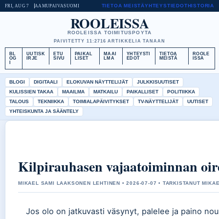
TIETOA MEISTÄ
YHTEYSTIEDOT
HISTORIA
FRI, AUG 7
AAMUPAIVA
SUOMI
ROOLEISSA
ROOLEISSA TOIMITUSPOYTA
PAIVITETTY 11:27
16 ARTIKKELIA TANAAN
BL
UUTISK
ETU
PAIKAL
MAAI
YHTEYSTI
TIETOA
ROOLE
OG
IRJE
SIVU
LISET
LMA
EDOT
MEISTÄ
ISSA
I
BLOGI
DIGITAALI
ELOKUVAN NÄYTTELIJÄT
JULKKISUUTISET
KULISSIEN TAKAA
MAAILMA
MATKAILU
PAIKALLISET
POLITIIKKA
TALOUS
TEKNIIKKA
TOIMIALAPÄIVITYKSET
TV-NÄYTTELIJÄT
UUTISET
YHTEISKUNTA JA SÄÄNTELY
Kilpirauhasen vajaatoiminnan oire
MIKAEL SAMI LAAKSONEN LEHTINEN • 2026-07-07 • TARKISTANUT MIKA
Jos olo on jatkuvasti väsynyt, palelee ja paino nou