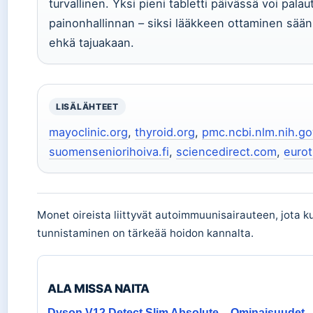
turvallinen. Yksi pieni tabletti päivässä voi pal
painonhallinnan – siksi lääkkeen ottaminen sään
ehkä tajuakaan.
LISÄLÄHTEET
mayoclinic.org
,
thyroid.org
,
pmc.ncbi.nlm.nih.go
suomenseniorihoiva.fi
,
sciencedirect.com
,
euro
Monet oireista liittyvät autoimmuunisairauteen, jota 
tunnistaminen on tärkeää hoidon kannalta.
ALA MISSA NAITA
Dyson V12 Detect Slim Absolute – Ominaisuudet,