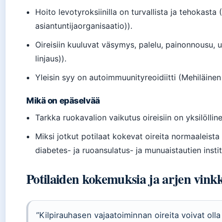
Hoito levotyroksiinilla on turvallista ja tehokast
asiantuntijaorganisaatio)).
Oireisiin kuuluvat väsymys, palelu, painonnousu, 
linjaus)).
Yleisin syy on autoimmuunityreoidiitti (Mehiläine
Mikä on epäselvää
Tarkka ruokavalion vaikutus oireisiin on yksilölline
Miksi jotkut potilaat kokevat oireita normaaleist
diabetes- ja ruoansulatus- ja munuaistautien instit
Potilaiden kokemuksia ja arjen vink
”Kilpirauhasen vajaatoiminnan oireita voivat ol