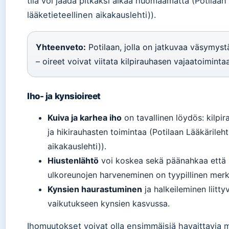
tila voi jäädä pitkäksi aikaa huomaamatta (Potilaan
lääketieteellinen aikakauslehti)).
Yhteenveto:
Potilaan, jolla on jatkuvaa väsymystä
– oireet voivat viitata kilpirauhasen vajaatoiminta
Iho- ja kynsioireet
Kuiva ja karhea iho
on tavallinen löydös: kilpi
ja hikirauhasten toimintaa (Potilaan Lääkärileh
aikakauslehti)).
Hiustenlähtö
voi koskea sekä päänahkaa että 
ulkoreunojen harveneminen on tyypillinen merk
Kynsien haurastuminen
ja halkeileminen liitt
vaikutukseen kynsien kasvussa.
Ihomuutokset voivat olla ensimmäisiä havaittavia m