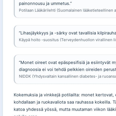
painonnousu ja ummetus.”
Potilaan Lääkärilehti (Suomalainen lääketieteellinen 
”Lihasjäykkyys ja -särky ovat tavallisia kilpirauh
Käypä hoito -suositus (Terveydenhuollon virallinen li
”Monet oireet ovat epäspesifisiä ja esiintyvät m
diagnoosia ei voi tehdä pelkkien oireiden perust
NIDDK (Yhdysvaltain kansallinen diabetes- ja ruoansul
Kokemuksia ja vinkkejä potilailta: monet kertovat, 
kohdallaan ja ruokavaliota saa rauhassa kokeilla. Tä
katoa yhdessä yössä, mutta muutaman viikon lääk