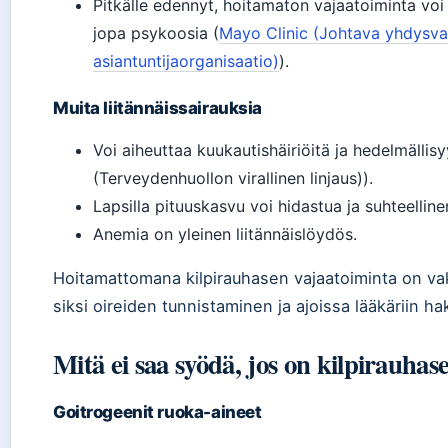
Pitkälle edennyt, hoitamaton vajaatoiminta voi
jopa psykoosia (
Mayo Clinic (Johtava yhdysva
asiantuntijaorganisaatio)
).
Muita liitännäissairauksia
Voi aiheuttaa kuukautishäiriöitä ja hedelmälli
(Terveydenhuollon virallinen linjaus)).
Lapsilla pituuskasvu voi hidastua ja suhteellin
Anemia on yleinen liitännäislöydös.
Hoitamattomana kilpirauhasen vajaatoiminta on vaka
siksi oireiden tunnistaminen ja ajoissa lääkäriin h
Mitä ei saa syödä, jos on kilpirauhas
Goitrogeenit ruoka-aineet