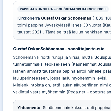
PAPPI JA RUNOILIJA – SCHÖNEMANIN KAKSOISROOLI
Kirkkoherra
Gustaf Oskar Schöneman
(1839–1894
toimi pappina Jyväskylässä lähes 30 vuotta (Kau
taustat 2021). Tämä selittää laulun henkisen mut
Gustaf Oskar Schöneman – sanoittajan tausta
Schöneman kirjoitti runoja ja virsiä, mutta ”Joulu
tunnetuimmaksi teoksekseen (Kauneimmat Joululaul
Hänen ammattitaustansa papina antoi hänelle pää
lauluperinteeseen, jossa laulu myöhemmin levisi.
Mielenkiintoista on, että laulun alkuperäinen nimi 
vakiintui vasta myöhemmin (Peda.net – opetusalan
Yhteenveto:
Schönenmanin kaksoisrooli pappina ja 