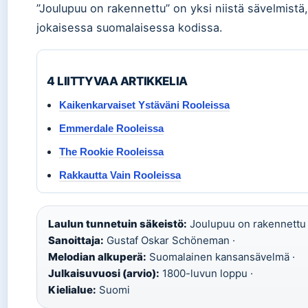
”Joulupuu on rakennettu” on yksi niistä sävelmistä
jokaisessa suomalaisessa kodissa.
4 LIITTYVAA ARTIKKELIA
Kaikenkarvaiset Ystäväni Rooleissa
Emmerdale Rooleissa
The Rookie Rooleissa
Rakkautta Vain Rooleissa
Laulun tunnetuin säkeistö:
Joulupuu on rakennettu –
Sanoittaja:
Gustaf Oskar Schöneman ·
Melodian alkuperä:
Suomalainen kansansävelmä ·
Julkaisuvuosi (arvio):
1800-luvun loppu ·
Kielialue:
Suomi