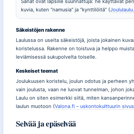
Sanat ovat lapsille suunnattuja: ne käyttävät peri
kuvia, kuten ”namusia” ja ”kynttilöitä” (
Joululaulu.
Säkeistöjen rakenne
Laulussa on useita säkeistöjä, joista jokainen kuva
koristelussa. Rakenne on toistuva ja helppo muistaa
leviämisessä sukupolvelta toiselle.
Keskeiset teemat
Joulukuusen koristelu, joulun odotus ja perheen yh
vain joulusta, vaan ne luovat tunnelman, johon jo
Laulu on siten esimerkki siitä, miten kansanperinne
laulun muotoon (
Valona.fi – uskontokulttuurin sivu
Selvää ja epäselvää