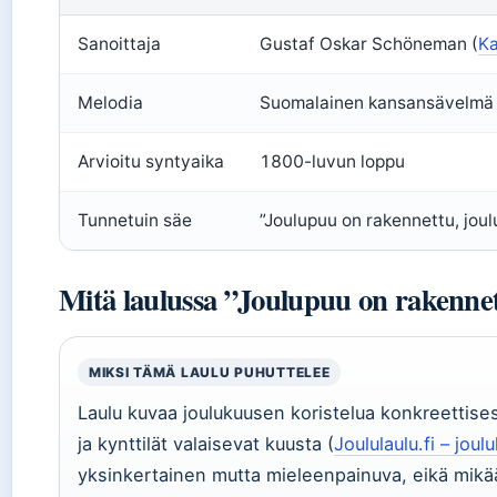
Sanoittaja
Gustaf Oskar Schöneman (
Ka
Melodia
Suomalainen kansansävelmä 
Arvioitu syntyaika
1800-luvun loppu
Tunnetuin säe
”Joulupuu on rakennettu, joulu
Mitä laulussa ”Joulupuu on rakenne
MIKSI TÄMÄ LAULU PUHUTTELEE
Laulu kuvaa joulukuusen koristelua konkreettises
ja kynttilät valaisevat kuusta (
Joululaulu.fi – joul
yksinkertainen mutta mieleenpainuva, eikä mikä