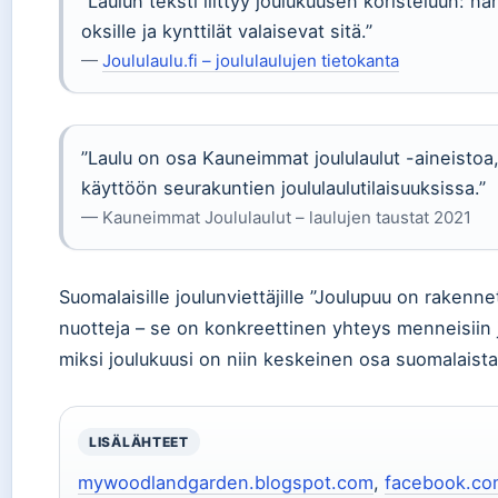
”Laulun teksti liittyy joulukuusen koristeluun: 
oksille ja kynttilät valaisevat sitä.”
—
Joululaulu.fi – joululaulujen tietokanta
”Laulu on osa Kauneimmat joululaulut -aineistoa,
käyttöön seurakuntien joululaulutilaisuuksissa.”
— Kauneimmat Joululaulut – laulujen taustat 2021
Suomalaisille joulunviettäjille ”Joulupuu on raken
nuotteja – se on konkreettinen yhteys menneisiin 
miksi joulukuusi on niin keskeinen osa suomalaista
LISÄLÄHTEET
mywoodlandgarden.blogspot.com
,
facebook.co