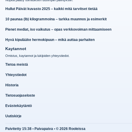
Nopea paasy toimituksen uusimpiin paivityksiin.
Hullut Päivät kuvasto 2025 – kaikki mitä tarvitset tietää
10 paunaa (lb) kilogrammoina – tarkka muunnos ja esimerkit
Pienet mediat, iso vaikutus – opas verkkovoiman mittaamiseen
Hyvä kipulääke hermokipuun – mikä auttaa parhaiten
Kaytannot
Omistus, kaytannot ja lukijoiden yhteystiedot.
Tietoa meistä
Yhteystiedot
Historia
Tietosuojaseloste
Evästekäytäntö
Uutiskirje
Paivitetty 15:38 • Paivapaiva • © 2026 Rooleissa