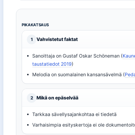
PIKAKATSAUS
Vahvistetut faktat
1
Sanoittaja on Gustaf Oskar Schöneman (
Kaune
taustatiedot 2019
)
Melodia on suomalainen kansansävelmä (
Peda
Mikä on epäselvää
2
Tarkkaa sävellysajankohtaa ei tiedetä
Varhaisimpia esityskertoja ei ole dokumentoit