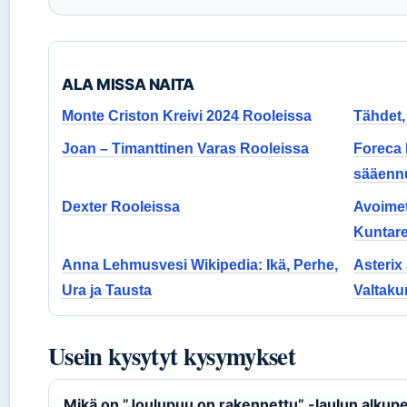
ALA MISSA NAITA
Monte Criston Kreivi 2024 Rooleissa
Tähdet,
Joan – Timanttinen Varas Rooleissa
Foreca 
sääenn
Dexter Rooleissa
Avoimet
Kuntare
Anna Lehmusvesi Wikipedia: Ikä, Perhe,
Asterix
Ura ja Tausta
Valtaku
Usein kysytyt kysymykset
Mikä on ”Joulupuu on rakennettu” -laulun alkup