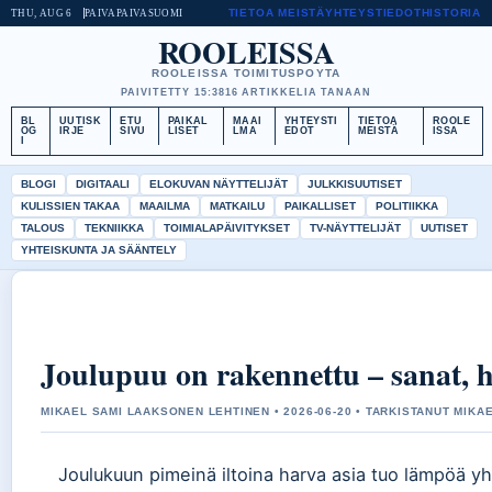
TIETOA MEISTÄ
YHTEYSTIEDOT
HISTORIA
THU, AUG 6
PAIVAPAIVA
SUOMI
ROOLEISSA
ROOLEISSA TOIMITUSPOYTA
PAIVITETTY 15:38
16 ARTIKKELIA TANAAN
BL
UUTISK
ETU
PAIKAL
MAAI
YHTEYSTI
TIETOA
ROOLE
OG
IRJE
SIVU
LISET
LMA
EDOT
MEISTÄ
ISSA
I
BLOGI
DIGITAALI
ELOKUVAN NÄYTTELIJÄT
JULKKISUUTISET
KULISSIEN TAKAA
MAAILMA
MATKAILU
PAIKALLISET
POLITIIKKA
TALOUS
TEKNIIKKA
TOIMIALAPÄIVITYKSET
TV-NÄYTTELIJÄT
UUTISET
YHTEISKUNTA JA SÄÄNTELY
Joulupuu on rakennettu – sanat, h
MIKAEL SAMI LAAKSONEN LEHTINEN • 2026-06-20 • TARKISTANUT MIKA
Joulukuun pimeinä iltoina harva asia tuo lämpöä yht