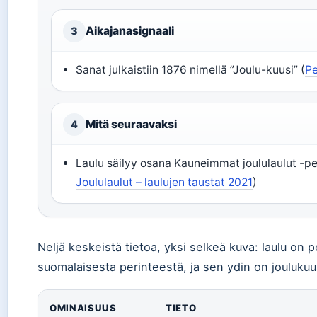
Aikajanasignaali
3
Sanat julkaistiin 1876 nimellä ”Joulu-kuusi” (
Pe
Mitä seuraavaksi
4
Laulu säilyy osana Kauneimmat joululaulut -pe
Joululaulut – laulujen taustat 2021
)
Neljä keskeistä tietoa, yksi selkeä kuva: laulu on 
suomalaisesta perinteestä, ja sen ydin on joulukuu
OMINAISUUS
TIETO