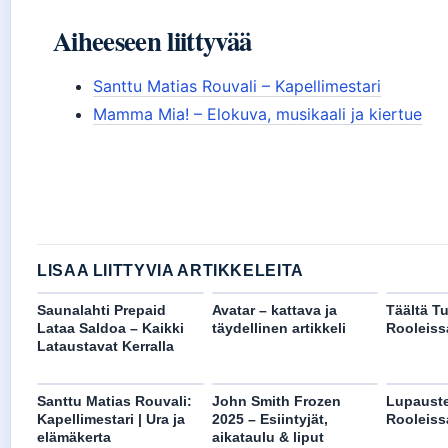
Aiheeseen liittyvää
Santtu Matias Rouvali – Kapellimestari
Mamma Mia! – Elokuva, musikaali ja kiertue
LISAA LIITTYVIA ARTIKKELEITA
Saunalahti Prepaid
Avatar – kattava ja
Täältä T
Lataa Saldoa – Kaikki
täydellinen artikkeli
Rooleiss
Lataustavat Kerralla
Santtu Matias Rouvali:
John Smith Frozen
Lupaust
Kapellimestari | Ura ja
2025 – Esiintyjät,
Rooleiss
elämäkerta
aikataulu & liput