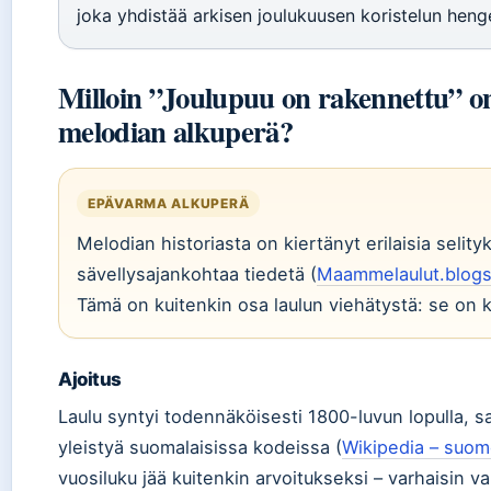
joka yhdistää arkisen joulukuusen koristelun heng
Milloin ”Joulupuu on rakennettu” on 
melodian alkuperä?
EPÄVARMA ALKUPERÄ
Melodian historiasta on kiertänyt erilaisia selity
sävellysajankohtaa tiedetä (
Maammelaulut.blogsp
Tämä on kuitenkin osa laulun viehätystä: se on
Ajoitus
Laulu syntyi todennäköisesti 1800-luvun lopulla, s
yleistyä suomalaisissa kodeissa (
Wikipedia – suome
vuosiluku jää kuitenkin arvoitukseksi – varhaisin 