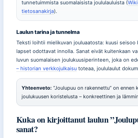
tunnetuimmista suomalaisista joululauluista (
Wik
tietosanakirja
).
Laulun tarina ja tunnelma
Teksti loihtii mielikuvan jouluaatosta: kuusi seisoo k
lapset odottavat innolla. Sanat eivät kuitenkaan va
luvun suomalaisen joulukuusiperinteen, joka on ed
– historian verkkojulkaisu
toteaa, joululaulut dokum
Yhteenveto:
”Joulupuu on rakennettu” on ennen 
joulukuusen koristelusta – konkreettinen ja lämmin
Kuka on kirjoittanut laulun ”Joulu
sanat?