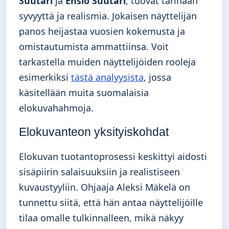
Suutari
ja
Ensio Suutari
, tuovat tarinaan
syvyyttä ja realismia. Jokaisen näyttelijän
panos heijastaa vuosien kokemusta ja
omistautumista ammattiinsa. Voit
tarkastella muiden näyttelijöiden rooleja
esimerkiksi
tästä analyysista
, jossa
käsitellään muita suomalaisia
elokuvahahmoja.
Elokuvanteon yksityiskohdat
Elokuvan tuotantoprosessi keskittyi aidosti
sisäpiirin salaisuuksiin ja realistiseen
kuvaustyyliin. Ohjaaja Aleksi Mäkelä on
tunnettu siitä, että hän antaa näyttelijöille
tilaa omalle tulkinnalleen, mikä näkyy