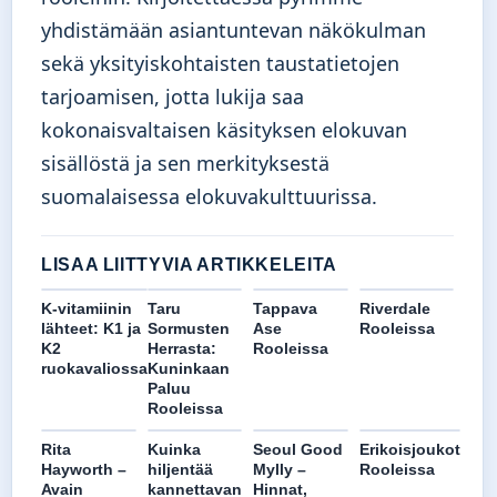
yhdistämään asiantuntevan näkökulman
sekä yksityiskohtaisten taustatietojen
tarjoamisen, jotta lukija saa
kokonaisvaltaisen käsityksen elokuvan
sisällöstä ja sen merkityksestä
suomalaisessa elokuvakulttuurissa.
LISAA LIITTYVIA ARTIKKELEITA
K-vitamiinin
Taru
Tappava
Riverdale
lähteet: K1 ja
Sormusten
Ase
Rooleissa
K2
Herrasta:
Rooleissa
ruokavaliossa
Kuninkaan
Paluu
Rooleissa
Rita
Kuinka
Seoul Good
Erikoisjoukot
Hayworth –
hiljentää
Mylly –
Rooleissa
Avain
kannettavan
Hinnat,