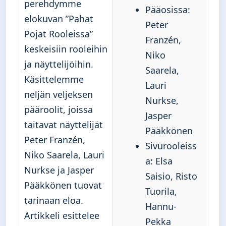
perehdymme
Pääosissa:
elokuvan ”Pahat
Peter
Pojat Rooleissa”
Franzén,
keskeisiin rooleihin
Niko
ja näyttelijöihin.
Saarela,
Käsittelemme
Lauri
neljän veljeksen
Nurkse,
pääroolit, joissa
Jasper
taitavat näyttelijät
Pääkkönen
Peter Franzén,
Sivurooleiss
Niko Saarela, Lauri
a: Elsa
Nurkse ja Jasper
Saisio, Risto
Pääkkönen tuovat
Tuorila,
tarinaan eloa.
Hannu-
Artikkeli esittelee
Pekka