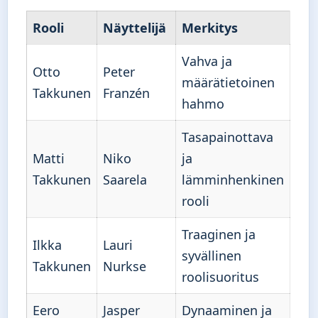
Rooli
Näyttelijä
Merkitys
Vahva ja
Otto
Peter
määrätietoinen
Takkunen
Franzén
hahmo
Tasapainottava
Matti
Niko
ja
Takkunen
Saarela
lämminhenkinen
rooli
Traaginen ja
Ilkka
Lauri
syvällinen
Takkunen
Nurkse
roolisuoritus
Eero
Jasper
Dynaaminen ja