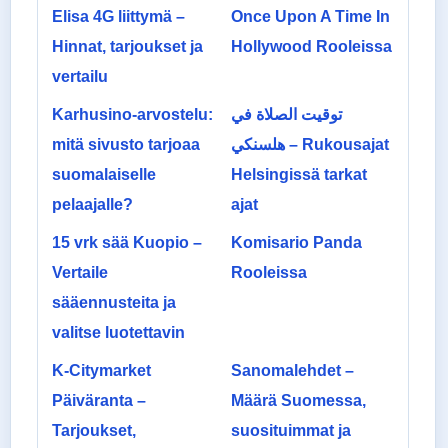
Elisa 4G liittymä –
Once Upon A Time In
Hinnat, tarjoukset ja
Hollywood Rooleissa
vertailu
Karhusino-arvostelu:
توقيت الصلاة في
mitä sivusto tarjoaa
هلسنكي – Rukousajat
suomalaiselle
Helsingissä tarkat
pelaajalle?
ajat
15 vrk sää Kuopio –
Komisario Panda
Vertaile
Rooleissa
sääennusteita ja
valitse luotettavin
K-Citymarket
Sanomalehdet –
Päiväranta –
Määrä Suomessa,
Tarjoukset,
suosituimmat ja