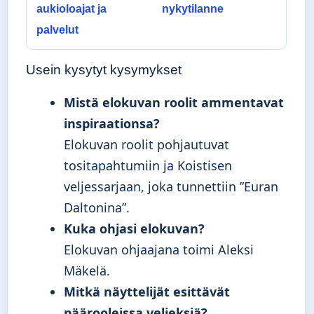
aukioloajat ja
nykytilanne
palvelut
Usein kysytyt kysymykset
Mistä elokuvan roolit ammentavat
inspiraationsa?
Elokuvan roolit pohjautuvat
tositapahtumiin ja Koistisen
veljessarjaan, joka tunnettiin ”Euran
Daltonina”.
Kuka ohjasi elokuvan?
Elokuvan ohjaajana toimi Aleksi
Mäkelä.
Mitkä näyttelijät esittävät
päärooleissa veljeksiä?