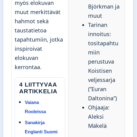
myös elokuvan
Björkman ja
muut merkittävät
muut
hahmot sekä
Tarinan
taustatietoa
innoitus:
tapahtumiin, jotka
tositapahtu
inspiroivat
miin
elokuvan
perustuva
kerrontaa.
Koistisen
veljessarja
4 LIITTYVAA
(”Euran
ARTIKKELIA
Daltonina”)
Vaiana
Ohjaaja:
Rooleissa
Aleksi
Sanakirja
Mäkelä
Englanti Suomi