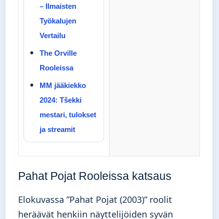
– Ilmaisten
Työkalujen
Vertailu
The Orville
Rooleissa
MM jääkiekko
2024: Tšekki
mestari, tulokset
ja streamit
Pahat Pojat Rooleissa katsaus
Elokuvassa ”Pahat Pojat (2003)” roolit
heräävät henkiin näyttelijöiden syvän