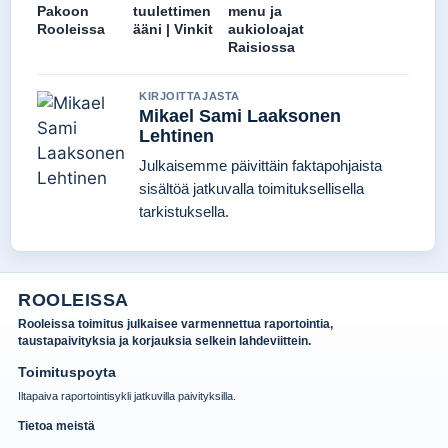
Pakoon
tuulettimen
menu ja
Rooleissa
ääni | Vinkit
aukioloajat
Raisiossa
KIRJOITTAJASTA
Mikael Sami Laaksonen
Lehtinen
Julkaisemme päivittäin faktapohjaista
sisältöä jatkuvalla toimituksellisella
tarkistuksella.
ROOLEISSA
Rooleissa toimitus julkaisee varmennettua raportointia,
taustapaivityksia ja korjauksia selkein lahdeviittein.
Toimituspoyta
Iltapaiva raportointisykli jatkuvilla paivityksilla.
Tietoa meistä