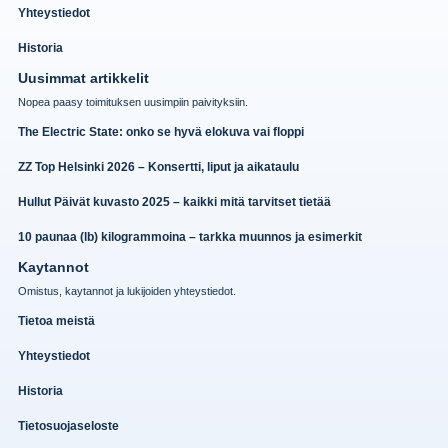
Yhteystiedot
Historia
Uusimmat artikkelit
Nopea paasy toimituksen uusimpiin paivityksiin.
The Electric State: onko se hyvä elokuva vai floppi
ZZ Top Helsinki 2026 – Konsertti, liput ja aikataulu
Hullut Päivät kuvasto 2025 – kaikki mitä tarvitset tietää
10 paunaa (lb) kilogrammoina – tarkka muunnos ja esimerkit
Kaytannot
Omistus, kaytannot ja lukijoiden yhteystiedot.
Tietoa meistä
Yhteystiedot
Historia
Tietosuojaseloste