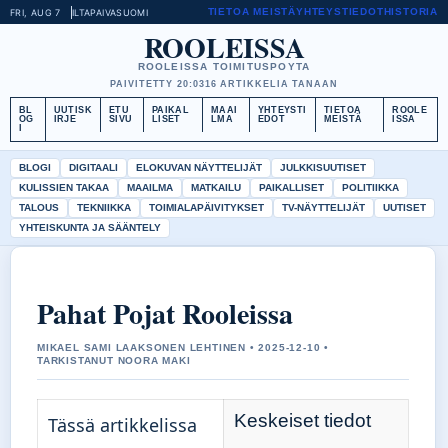
TIETOA MEISTÄ
YHTEYSTIEDOT
HISTORIA
FRI, AUG 7
ILTAPAIVA
SUOMI
ROOLEISSA
ROOLEISSA TOIMITUSPOYTA
PAIVITETTY 20:03
16 ARTIKKELIA TANAAN
BL
UUTISK
ETU
PAIKAL
MAAI
YHTEYSTI
TIETOA
ROOLE
OG
IRJE
SIVU
LISET
LMA
EDOT
MEISTÄ
ISSA
I
BLOGI
DIGITAALI
ELOKUVAN NÄYTTELIJÄT
JULKKISUUTISET
KULISSIEN TAKAA
MAAILMA
MATKAILU
PAIKALLISET
POLITIIKKA
TALOUS
TEKNIIKKA
TOIMIALAPÄIVITYKSET
TV-NÄYTTELIJÄT
UUTISET
YHTEISKUNTA JA SÄÄNTELY
Pahat Pojat Rooleissa
MIKAEL SAMI LAAKSONEN LEHTINEN • 2025-12-10 •
TARKISTANUT NOORA MAKI
Keskeiset tiedot
Tässä artikkelissa