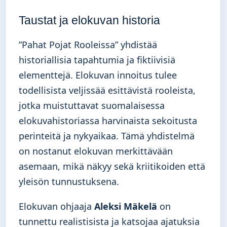
Taustat ja elokuvan historia
”Pahat Pojat Rooleissa” yhdistää
historiallisia tapahtumia ja fiktiivisiä
elementtejä. Elokuvan innoitus tulee
todellisista veljissää esittävistä rooleista,
jotka muistuttavat suomalaisessa
elokuvahistoriassa harvinaista sekoitusta
perinteitä ja nykyaikaa. Tämä yhdistelmä
on nostanut elokuvan merkittävään
asemaan, mikä näkyy sekä kriitikoiden että
yleisön tunnustuksena.
Elokuvan ohjaaja
Aleksi Mäkelä
on
tunnettu realistisista ja katsojaa ajatuksia