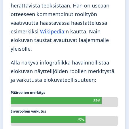
herättävistä teoksistaan. Hän on useaan
otteeseen kommentoinut roolityön
vaativuutta haastavassa haastattelussa
esimerkiksi
Wikipedia
:n kautta. Näin
elokuvan taustat avautuvat laajemmalle
yleisölle.
Alla näkyvä infografiikka havainnollistaa
elokuvan näyttelijöiden roolien merkitystä
ja vaikutusta elokuvateollisuuteen:
Pääroolien merkitys
85%
Sivuroolien vaikutus
70%