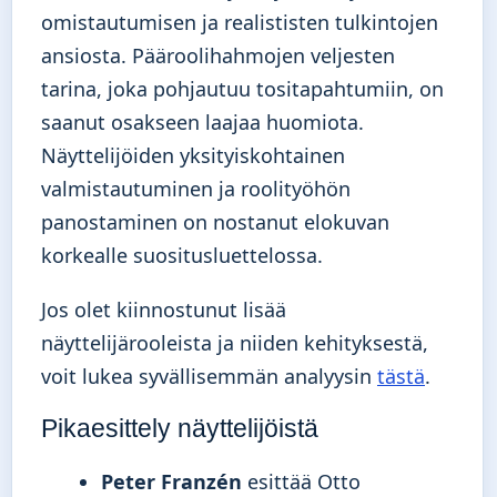
omistautumisen ja realististen tulkintojen
ansiosta. Pääroolihahmojen veljesten
tarina, joka pohjautuu tositapahtumiin, on
saanut osakseen laajaa huomiota.
Näyttelijöiden yksityiskohtainen
valmistautuminen ja roolityöhön
panostaminen on nostanut elokuvan
korkealle suositusluettelossa.
Jos olet kiinnostunut lisää
näyttelijärooleista ja niiden kehityksestä,
voit lukea syvällisemmän analyysin
tästä
.
Pikaesittely näyttelijöistä
Peter Franzén
esittää Otto