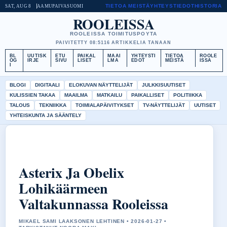
TIETOA MEISTÄ
YHTEYSTIEDOT
HISTORIA
SAT, AUG 8
AAMUPAIVA
SUOMI
ROOLEISSA
ROOLEISSA TOIMITUSPOYTA
PAIVITETTY 08:51
16 ARTIKKELIA TANAAN
BL
UUTISK
ETU
PAIKAL
MAAI
YHTEYSTI
TIETOA
ROOLE
OG
IRJE
SIVU
LISET
LMA
EDOT
MEISTÄ
ISSA
I
BLOGI
DIGITAALI
ELOKUVAN NÄYTTELIJÄT
JULKKISUUTISET
KULISSIEN TAKAA
MAAILMA
MATKAILU
PAIKALLISET
POLITIIKKA
TALOUS
TEKNIIKKA
TOIMIALAPÄIVITYKSET
TV-NÄYTTELIJÄT
UUTISET
YHTEISKUNTA JA SÄÄNTELY
Asterix Ja Obelix
Lohikäärmeen
Valtakunnassa Rooleissa
MIKAEL SAMI LAAKSONEN LEHTINEN • 2026-01-27 •