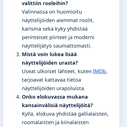
valittiin rooleihin?
Valinnassa on huomioitu
näyttelijöiden aiemmat roolit,
karisma sekä kyky yhdistää
perinteiset piirteet ja moderni
näyttelijätyö saumattomasti.
Mistä voin lukea lisää
näyttelijöiden urasta?
Useat ulkoiset lähteet, kuten
IMDb
,
tarjoavat kattavaa tietoa
näyttelijöiden urapoluista.
Onko elokuvassa mukana
kansainvälisiä näyttelijöitä?
Kyllä, elokuva yhdistää gallialaisten,
roomalaisten ja kiinalaisten