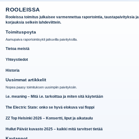
ROOLEISSA
Rooleissa toimitus julkaisee varmennettua raportointia, taustapaivityksia ja
korjauksia selkein lahdeviittein.
Toimituspoyta
Aamupaiva raportointisykli jatkuvilla paivityksilla.
Tietoa meistä
Yhteystiedot
Historia
Uusimmat artikkelit
Nopea paasy toimituksen uusimpiin paivityksiin.
i.e. meaning – Mitä i.e. tarkoittaa ja miten sitä käytetään
The Electric State: onko se hyvä elokuva vai floppi
ZZ Top Helsinki 2026 – Konsertti, liput ja aikataulu
Hullut Päivät kuvasto 2025 – kaikki mitä tarvitset tietää
Kaytannot