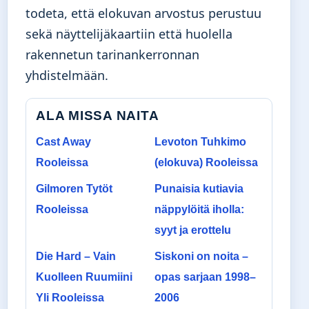
todeta, että elokuvan arvostus perustuu
sekä näyttelijäkaartiin että huolella
rakennetun tarinankerronnan
yhdistelmään.
ALA MISSA NAITA
Cast Away
Levoton Tuhkimo
Rooleissa
(elokuva) Rooleissa
Gilmoren Tytöt
Punaisia kutiavia
Rooleissa
näppylöitä iholla:
syyt ja erottelu
Die Hard – Vain
Siskoni on noita –
Kuolleen Ruumiini
opas sarjaan 1998–
Yli Rooleissa
2006