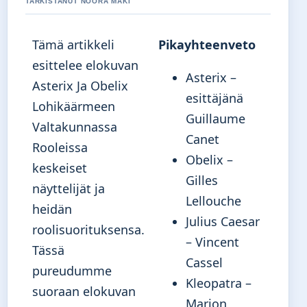
TARKISTANUT NOORA MAKI
Tämä artikkeli
Pikayhteenveto
esittelee elokuvan
Asterix –
Asterix Ja Obelix
esittäjänä
Lohikäärmeen
Guillaume
Valtakunnassa
Canet
Rooleissa
Obelix –
keskeiset
Gilles
näyttelijät ja
Lellouche
heidän
Julius Caesar
roolisuorituksensa.
– Vincent
Tässä
Cassel
pureudumme
Kleopatra –
suoraan elokuvan
Marion