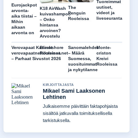
Tuoreimmat
Eurojackpot
uutiset,
The
K18 AirWash
arvonta-
videot ja
Penguin
kuivashampoo
aika tiistai –
liveseuranta
Rooleissa
– Onko
Mihin
hintansa
aikaan
arvoinen?
arvonta on
Arvostelu
Verovapaat Kasinot
Blackshore
Sanomalehdet
Monte-
verovapaatnettikasinot.net
Rooleissa
– Määrä
criston
– Parhaat Sivustot 2026
Suomessa,
Kreivi
suosituimmat
Rooleissa
ja nykytilanne
KIRJOITTAJASTA
Mikael Sami Laaksonen
Lehtinen
Julkaisemme päivittäin faktapohjaista
sisältöä jatkuvalla toimituksellisella
tarkistuksella.