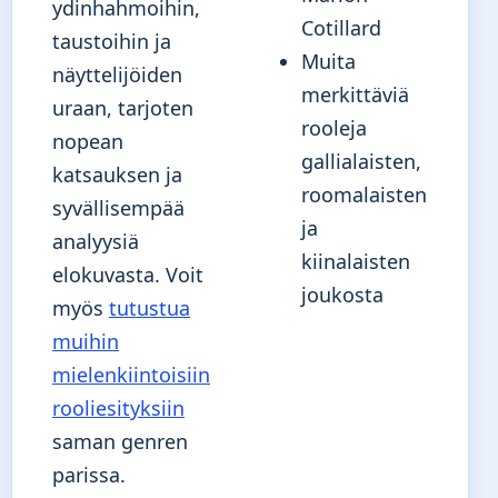
ydinhahmoihin,
Cotillard
taustoihin ja
Muita
näyttelijöiden
merkittäviä
uraan, tarjoten
rooleja
nopean
gallialaisten,
katsauksen ja
roomalaisten
syvällisempää
ja
analyysiä
kiinalaisten
elokuvasta. Voit
joukosta
myös
tutustua
muihin
mielenkiintoisiin
rooliesityksiin
saman genren
parissa.