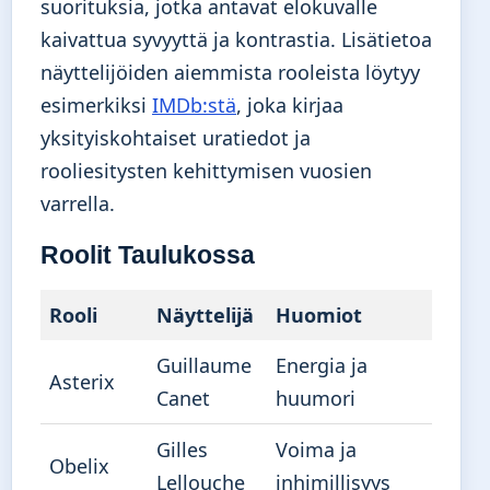
suorituksia, jotka antavat elokuvalle
kaivattua syvyyttä ja kontrastia. Lisätietoa
näyttelijöiden aiemmista rooleista löytyy
esimerkiksi
IMDb:stä
, joka kirjaa
yksityiskohtaiset uratiedot ja
rooliesitysten kehittymisen vuosien
varrella.
Roolit Taulukossa
Rooli
Näyttelijä
Huomiot
Guillaume
Energia ja
Asterix
Canet
huumori
Gilles
Voima ja
Obelix
Lellouche
inhimillisyys