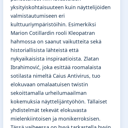
yksityiskohtaisuuteen kuin näyttelijöiden
valmistautumiseen eri
kulttuuriympäristöihin. Esimerkiksi
Marion Cotillardin rooli Kleopatran
hahmossa on saanut vaikutteita sekä
historiallisista lähteistä että
nykyaikaisista inspiraatioista. Zlatan
Ibrahimović, joka esittää roomalaista
sotilasta nimeltä Caius Antivirus, tuo
elokuvaan omalaatuisen twistin
sekoittamalla urheilumaailman
kokemuksia näyttelijäntyöhön. Tällaiset
yhdistelmät tekevät elokuvasta
mielenkiintoisen ja monikerroksisen.
Tässä vaiheessa on hyvä tarkastella hyvin