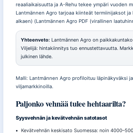
reaaliaikaisuutta ja A-Rehu tekee ympäri vuoden ma
Lantmännen Agro tarjoaa kiinteät termiinijaksot ja 
alkaen) (Lantmännen Agro PDF (virallinen laatuhinn
Yhteenveto:
Lantmännen Agro on paikkakuntakohta
Viljelijä: hintakiinnitys tuo ennustettavuutta. Mar
julkinen lähde.
Malli: Lantmännen Agro profiloituu läpinäkyväksi 
viljamarkkinoilla.
Paljonko vehnää tulee hehtaarilta?
Syysvehnän ja kevätvehnän satotasot
Kevätvehnän keskisato Suomessa: noin 4000–5000