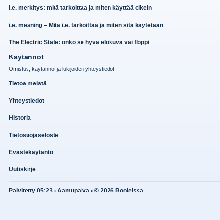
i.e. merkitys: mitä tarkoittaa ja miten käyttää oikein
i.e. meaning – Mitä i.e. tarkoittaa ja miten sitä käytetään
The Electric State: onko se hyvä elokuva vai floppi
Kaytannot
Omistus, kaytannot ja lukijoiden yhteystiedot.
Tietoa meistä
Yhteystiedot
Historia
Tietosuojaseloste
Evästekäytäntö
Uutiskirje
Paivitetty 05:23 • Aamupaiva • © 2026 Rooleissa