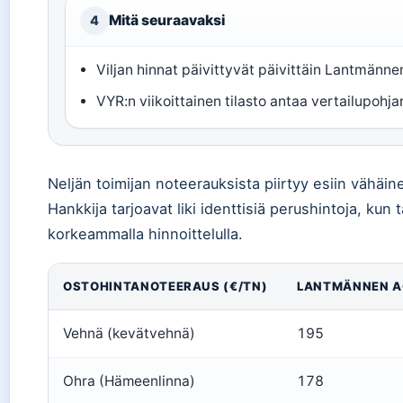
Mitä seuraavaksi
4
Viljan hinnat päivittyvät päivittäin Lantmänn
VYR:n viikoittainen tilasto antaa vertailupohj
Neljän toimijan noteerauksista piirtyy esiin vähäi
Hankkija tarjoavat liki identtisiä perushintoja, kun
korkeammalla hinnoittelulla.
OSTOHINTANOTEERAUS (€/TN)
LANTMÄNNEN 
Vehnä (kevätvehnä)
195
Ohra (Hämeenlinna)
178