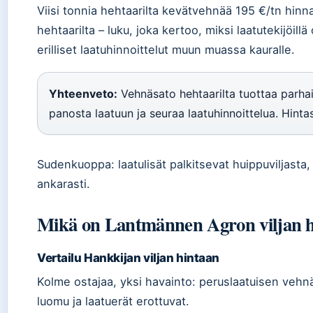
Viisi tonnia hehtaarilta kevätvehnää 195 €/tn hinna
hehtaarilta – luku, joka kertoo, miksi laatutekijöil
erilliset laatuhinnoittelut muun muassa kauralle.
Yhteenveto:
Vehnäsato hehtaarilta tuottaa parhaim
panosta laatuun ja seuraa laatuhinnoittelua. Hintas
Sudenkuoppa: laatulisät palkitsevat huippuviljasta
ankarasti.
Mikä on Lantmännen Agron viljan hin
Vertailu Hankkijan viljan hintaan
Kolme ostajaa, yksi havainto: peruslaatuisen vehnä
luomu ja laatuerät erottuvat.