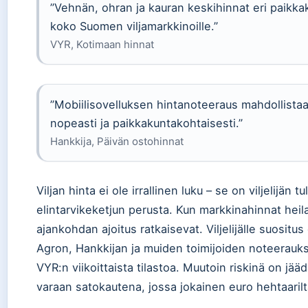
”Vehnän, ohran ja kauran keskihinnat eri paikka
koko Suomen viljamarkkinoille.”
VYR, Kotimaan hinnat
”Mobiilisovelluksen hintanoteeraus mahdollista
nopeasti ja paikkakuntakohtaisesti.”
Hankkija, Päivän ostohinnat
Viljan hinta ei ole irrallinen luku – se on viljelij
elintarvikeketjun perusta. Kun markkinahinnat heila
ajankohdan ajoitus ratkaisevat. Viljelijälle suositu
Agron, Hankkijan ja muiden toimijoiden noteerauks
VYR:n viikoittaista tilastoa. Muutoin riskinä on 
varaan satokautena, jossa jokainen euro hehtaarilt