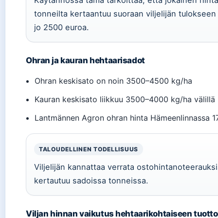
Käytännössä tämä tarkoittaa, että jokainen hint
tonneilta kertaantuu suoraan viljelijän tuloksee
jo 2500 euroa.
Ohran ja kauran hehtaarisadot
Ohran keskisato on noin 3500–4500 kg/ha
Kauran keskisato liikkuu 3500–4000 kg/ha välillä
Lantmännen Agron ohran hinta Hämeenlinnassa 178
TALOUDELLINEN TODELLISUUS
Viljelijän kannattaa verrata ostohintanoteerauksia
kertautuu sadoissa tonneissa.
Viljan hinnan vaikutus hehtaarikohtaiseen tuott