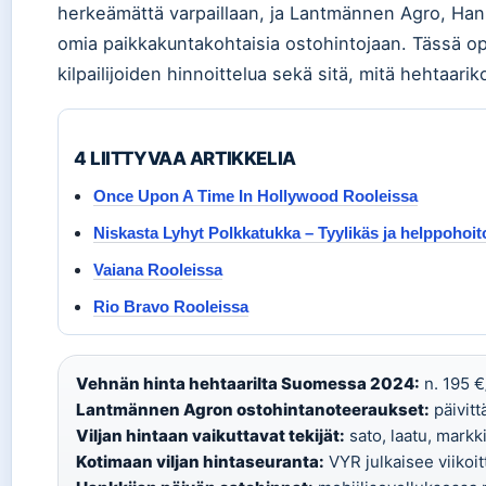
herkeämättä varpaillaan, ja Lantmännen Agro, Hankki
omia paikkakuntakohtaisia ostohintojaan. Tässä 
kilpailijoiden hinnoittelua sekä sitä, mitä hehtaari
4 LIITTYVAA ARTIKKELIA
Once Upon A Time In Hollywood Rooleissa
Niskasta Lyhyt Polkkatukka – Tyylikäs ja helppohoit
Vaiana Rooleissa
Rio Bravo Rooleissa
Vehnän hinta hehtaarilta Suomessa 2024:
n. 195 €
Lantmännen Agron ostohintanoteeraukset:
päivitt
Viljan hintaan vaikuttavat tekijät:
sato, laatu, markk
Kotimaan viljan hintaseuranta:
VYR julkaisee viikoitt