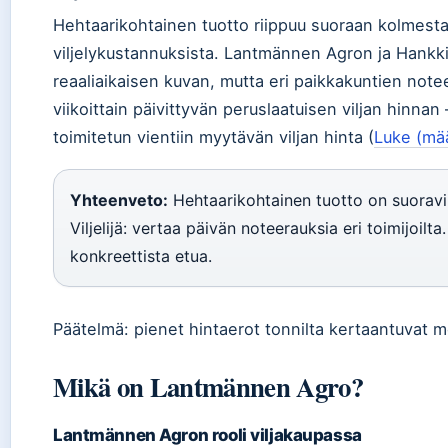
Hehtaarikohtainen tuotto riippuu suoraan kolmesta 
viljelykustannuksista. Lantmännen Agron ja Hankki
reaaliaikaisen kuvan, mutta eri paikkakuntien notee
viikoittain päivittyvän peruslaatuisen viljan hinn
toimitetun vientiin myytävän viljan hinta (
Luke (mää
Yhteenveto:
Hehtaarikohtainen tuotto on suoravii
Viljelijä: vertaa päivän noteerauksia eri toimijoilt
konkreettista etua.
Päätelmä: pienet hintaerot tonnilta kertaantuvat m
Mikä on Lantmännen Agro?
Lantmännen Agron rooli viljakaupassa