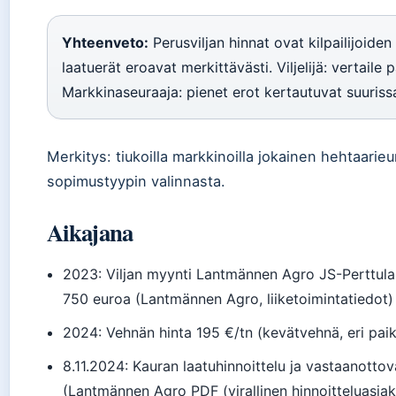
Yhteenveto:
Perusviljan hinnat ovat kilpailijoiden
laatuerät eroavat merkittävästi. Viljelijä: vertaile p
Markkinaseuraaja: pienet erot kertautuvat suurissa
Merkitys: tiukoilla markkinoilla jokainen hehtaarieu
sopimustyypin valinnasta.
Aikajana
2023
: Viljan myynti Lantmännen Agro JS-Perttul
750 euroa (Lantmännen Agro, liiketoimintatiedot)
2024
: Vehnän hinta 195 €/tn (kevätvehnä, eri paik
8.11.2024
: Kauran laatuhinnoittelu ja vastaanott
(Lantmännen Agro PDF (virallinen hinnoitteluasiaki