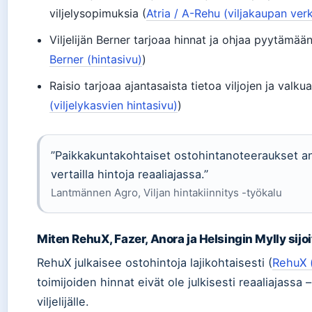
viljelysopimuksia (
Atria / A-Rehu (viljakaupan ver
Viljelijän Berner tarjoaa hinnat ja ohjaa pyytämään
Berner (hintasivu)
)
Raisio tarjoaa ajantasaista tietoa viljojen ja valkua
(viljelykasvien hintasivu)
)
”Paikkakuntakohtaiset ostohintanoteeraukset ant
vertailla hintoja reaaliajassa.”
Lantmännen Agro, Viljan hintakiinnitys -työkalu
Miten RehuX, Fazer, Anora ja Helsingin Mylly sijo
RehuX julkaisee ostohintoja lajikohtaisesti (
RehuX (
toimijoiden hinnat eivät ole julkisesti reaaliajass
viljelijälle.