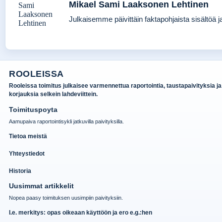
Mikael Sami Laaksonen Lehtinen
Julkaisemme päivittäin faktapohjaista sisältöä jat
ROOLEISSA
Rooleissa toimitus julkaisee varmennettua raportointia, taustapaivityksia ja
korjauksia selkein lahdeviittein.
Toimituspoyta
Aamupaiva raportointisykli jatkuvilla paivityksilla.
Tietoa meistä
Yhteystiedot
Historia
Uusimmat artikkelit
Nopea paasy toimituksen uusimpiin paivityksiin.
I.e. merkitys: opas oikeaan käyttöön ja ero e.g.:hen