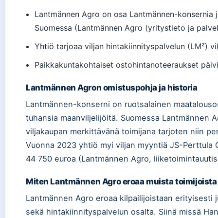
Lantmännen Agro on osa Lantmännen-konsernia ja 
Suomessa (Lantmännen Agro (yritystieto ja palvel
Yhtiö tarjoaa viljan hintakiinnityspalvelun (LM²) vilj
Paikkakuntakohtaiset ostohintanoteeraukset päivit
Lantmännen Agron omistuspohja ja historia
Lantmännen-konserni on ruotsalainen maatalousos
tuhansia maanviljelijöitä. Suomessa Lantmännen 
viljakaupan merkittävänä toimijana tarjoten niin per
Vuonna 2023 yhtiö myi viljan myyntiä JS-Perttula 
44 750 euroa (Lantmännen Agro, liiketoimintauutis
Miten Lantmännen Agro eroaa muista toimijoista
Lantmännen Agro eroaa kilpailijoistaan erityisesti j
sekä hintakiinnityspalvelun osalta. Siinä missä Han