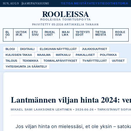
TIETOA MEISTÄ
YHTEYSTIEDOT
HISTORIA
SUN, AUG 9
AAMUPAIVA
SUOMI
ROOLEISSA
ROOLEISSA TOIMITUSPOYTA
PAIVITETTY 05:23
16 ARTIKKELIA TANAAN
BL
UUTISK
ETU
PAIKAL
MAAI
YHTEYSTI
TIETOA
ROOLE
OG
IRJE
SIVU
LISET
LMA
EDOT
MEISTÄ
ISSA
I
BLOGI
DIGITAALI
ELOKUVAN NÄYTTELIJÄT
JULKKISUUTISET
KULISSIEN TAKAA
MAAILMA
MATKAILU
PAIKALLISET
POLITIIKKA
TALOUS
TEKNIIKKA
TOIMIALAPÄIVITYKSET
TV-NÄYTTELIJÄT
UUTISET
YHTEISKUNTA JA SÄÄNTELY
Lantmännen viljan hinta 2024: vert
MIKAEL SAMI LAAKSONEN LEHTINEN • 2026-06-26 • TARKISTANUT SOFIA
Jos viljan hinta on mielessäsi, et ole yksin – satoka