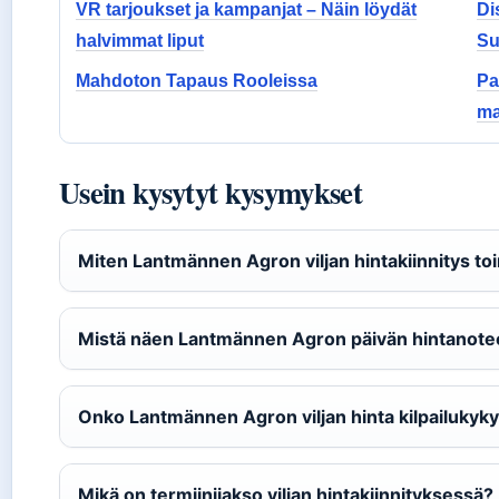
VR tarjoukset ja kampanjat – Näin löydät
Di
halvimmat liput
Su
Mahdoton Tapaus Rooleissa
Pa
ma
Usein kysytyt kysymykset
Miten Lantmännen Agron viljan hintakiinnitys toi
Mistä näen Lantmännen Agron päivän hintanote
Onko Lantmännen Agron viljan hinta kilpailukyk
Mikä on termiinijakso viljan hintakiinnityksessä?