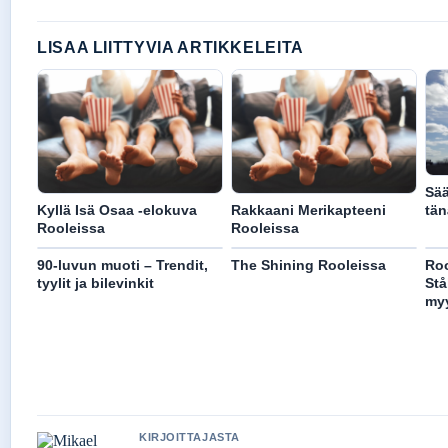
LISAA LIITTYVIA ARTIKKELEITA
Sää
Kyllä Isä Osaa -elokuva
Rakkaani Merikapteeni
tän
Rooleissa
Rooleissa
90-luvun muoti – Trendit,
The Shining Rooleissa
Roo
tyylit ja bilevinkit
Stå
myy
KIRJOITTAJASTA