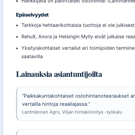
Hankkijalla on päivittäiset ostohinnat (Lantmännen
Epäselvyydet
Tarkkoja hehtaarikohtaisia tuottoja ei ole julkisest
RehuX, Anora ja Helsingin Mylly eivät julkaise reaal
Yksityiskohtaiset vertailut eri toimijoiden termiine
saatavilla
Lainauksia asiantuntijoilta
”Paikkakuntakohtaiset ostohintanoteeraukset ant
vertailla hintoja reaaliajassa.”
Lantmännen Agro, Viljan hintakiinnitys -työkalu