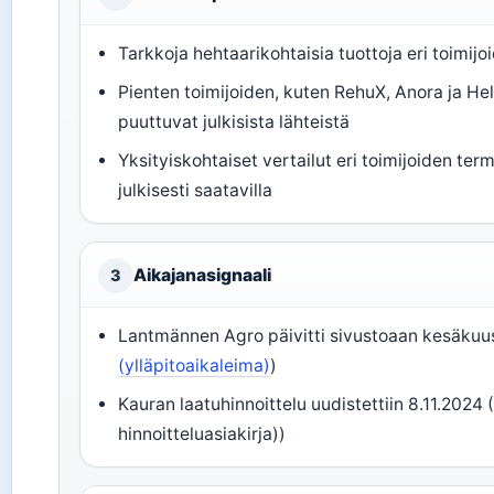
Tarkkoja hehtaarikohtaisia tuottoja eri toimijoid
Pienten toimijoiden, kuten RehuX, Anora ja Hels
puuttuvat julkisista lähteistä
Yksityiskohtaiset vertailut eri toimijoiden ter
julkisesti saatavilla
Aikajanasignaali
3
Lantmännen Agro päivitti sivustoaan kesäkuu
(ylläpitoaikaleima)
)
Kauran laatuhinnoittelu uudistettiin 8.11.2024
hinnoitteluasiakirja))