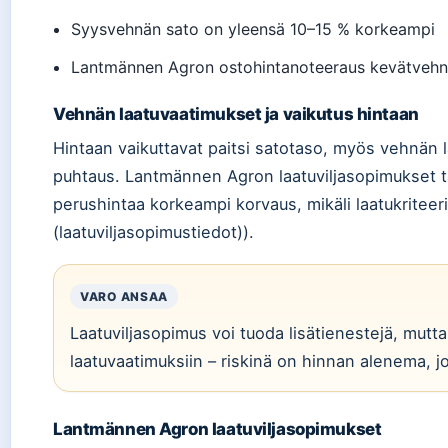
Syysvehnän sato on yleensä 10–15 % korkeampi
Lantmännen Agron ostohintanoteeraus kevätvehnä
Vehnän laatuvaatimukset ja vaikutus hintaan
Hintaan vaikuttavat paitsi satotaso, myös vehnän la
puhtaus. Lantmännen Agron laatuviljasopimukset tar
perushintaa korkeampi korvaus, mikäli laatukritee
(laatuviljasopimustiedot)).
VARO ANSAA
Laatuviljasopimus voi tuoda lisätienestejä, mutta 
laatuvaatimuksiin – riskinä on hinnan alenema, jo
Lantmännen Agron laatuviljasopimukset