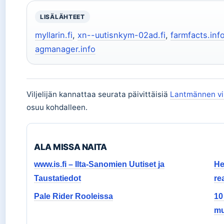
LISÄLÄHTEET
myllarin.fi
,
xn--uutisnkym-02ad.fi
,
farmfacts.inf
agmanager.info
Viljelijän kannattaa seurata päivittäisiä
Lantmännen vil
osuu kohdalleen.
ALA MISSA NAITA
www.is.fi – Ilta-Sanomien Uutiset ja
He
Taustatiedot
re
Pale Rider Rooleissa
10
mu