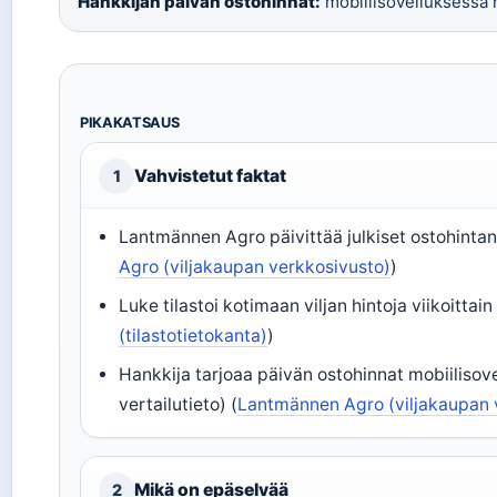
Hankkijan päivän ostohinnat:
mobiilisovelluksessa r
PIKAKATSAUS
Vahvistetut faktat
1
Lantmännen Agro päivittää julkiset ostohintan
Agro (viljakaupan verkkosivusto)
)
Luke tilastoi kotimaan viljan hintoja viikoittain 
(tilastotietokanta)
)
Hankkija tarjoaa päivän ostohinnat mobiiliso
vertailutieto) (
Lantmännen Agro (viljakaupan 
Mikä on epäselvää
2