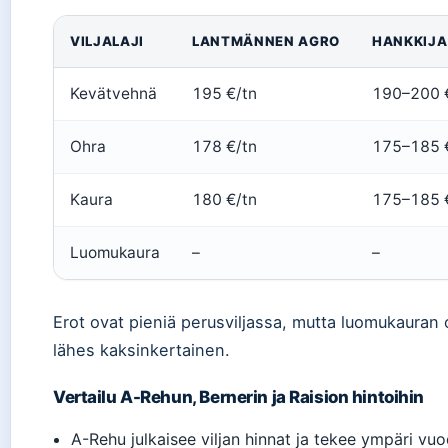
VILJALAJI
LANTMÄNNEN AGRO
HANKKIJA
Kevätvehnä
195 €/tn
190–200 
Ohra
178 €/tn
175–185 
Kaura
180 €/tn
175–185 
Luomukaura
–
–
Erot ovat pieniä perusviljassa, mutta luomukauran o
lähes kaksinkertainen.
Vertailu A-Rehun, Bernerin ja Raision hintoihin
A-Rehu julkaisee viljan hinnat ja tekee ympäri vuo