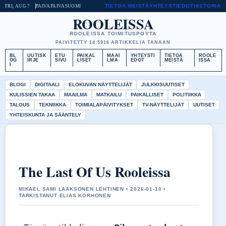
TIETOA MEISTÄ
YHTEYSTIEDOT
HISTORIA
FRI, AUG 7
PAIVAPAIVA
SUOMI
ROOLEISSA
ROOLEISSA TOIMITUSPOYTA
PAIVITETTY 14:59
16 ARTIKKELIA TANAAN
BL
UUTISK
ETU
PAIKAL
MAAI
YHTEYSTI
TIETOA
ROOLE
OG
IRJE
SIVU
LISET
LMA
EDOT
MEISTÄ
ISSA
I
BLOGI
DIGITAALI
ELOKUVAN NÄYTTELIJÄT
JULKKISUUTISET
KULISSIEN TAKAA
MAAILMA
MATKAILU
PAIKALLISET
POLITIIKKA
TALOUS
TEKNIIKKA
TOIMIALAPÄIVITYKSET
TV-NÄYTTELIJÄT
UUTISET
YHTEISKUNTA JA SÄÄNTELY
The Last Of Us Rooleissa
MIKAEL SAMI LAAKSONEN LEHTINEN • 2026-01-10 •
TARKISTANUT ELIAS KORHONEN