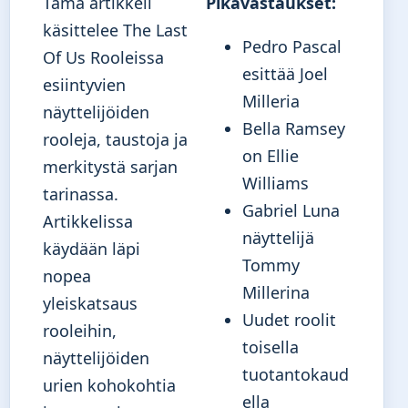
Tämä artikkeli
Pikavastaukset:
käsittelee The Last
Pedro Pascal
Of Us Rooleissa
esittää Joel
esiintyvien
Milleria
näyttelijöiden
Bella Ramsey
rooleja, taustoja ja
on Ellie
merkitystä sarjan
Williams
tarinassa.
Gabriel Luna
Artikkelissa
näyttelijä
käydään läpi
Tommy
nopea
Millerina
yleiskatsaus
Uudet roolit
rooleihin,
toisella
näyttelijöiden
tuotantokaud
urien kohokohtia
ella