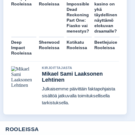
Rooleissa
Rooleissa
Impossible
kasino on
Dead
yhä
Reckoning
täydellinen
Part One:
näyttämö
Fiasko vai
elokuvan
menestys?
draamalle?
Deep
Sherwood
Kotikatu
Beetlejuice
Impact
Rooleissa
Rooleissa
Rooleissa
Rooleissa
KIRJOITTAJASTA
Mikael Sami Laaksonen
Lehtinen
Julkaisemme päivittäin faktapohjaista
sisältöä jatkuvalla toimituksellisella
tarkistuksella.
ROOLEISSA