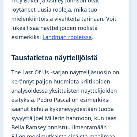
Troy Baker ja Ashley Johnson ovat
löytäneet uusia rooleja, mikä tuo
mielenkiintoisia vivahteita tarinaan. Voit
lukea lisää näyttelijöiden roolista
esimerkiksi
Landman rooleissa
.
Taustatietoa näyttelijöistä
The Last Of Us -sarjan näyttelijäsuosio on
kerännyt paljon huomiota kriitikoiden
analysoidessa yksittäisten näyttelijöiden
esityksiä. Pedro Pascal on esimerkiksi
saanut kehuja kykenevyydestään tuoda
syvyyttä Joel Millerin hahmoon, kun taas
Bella Ramsey onnistuu ilmentämään
Ellien monimutkaista sisäistä maailmaa