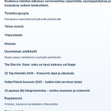
Rooleissa toimitus julkaisee varmennettua raportointia, taustapaivityksia ja
korjauksia selkein lahdeviittein.
Toimituspoyta
Paivapaiva raportointisykli jatkuvilla paivityksilla.
Tietoa meistä
Yhteystiedot
Historia
Uusimmat artikkelit
Nopea paasy toimituksen uusimpiin paivityksiin.
The Electric State: onko se hyvä elokuva vai floppi
ZZ Top Helsinki 2026 – Konsertti, liput ja aikataulu
Hullut Päivät kuvasto 2025 – kaikki mitä tarvitset tietää
10 paunaa (lb) kilogrammoina – tarkka muunnos ja esimerkit
Kaytannot
Omistus, kaytannot ja lukijoiden yhteystiedot.