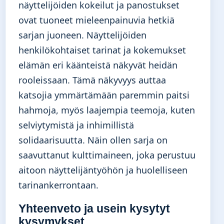
näyttelijöiden kokeilut ja panostukset
ovat tuoneet mieleenpainuvia hetkiä
sarjan juoneen. Näyttelijöiden
henkilökohtaiset tarinat ja kokemukset
elämän eri käänteistä näkyvät heidän
rooleissaan. Tämä näkyvyys auttaa
katsojia ymmärtämään paremmin paitsi
hahmoja, myös laajempia teemoja, kuten
selviytymistä ja inhimillistä
solidaarisuutta. Näin ollen sarja on
saavuttanut kulttimaineen, joka perustuu
aitoon näyttelijäntyöhön ja huolelliseen
tarinankerrontaan.
Yhteenveto ja usein kysytyt
kysymykset