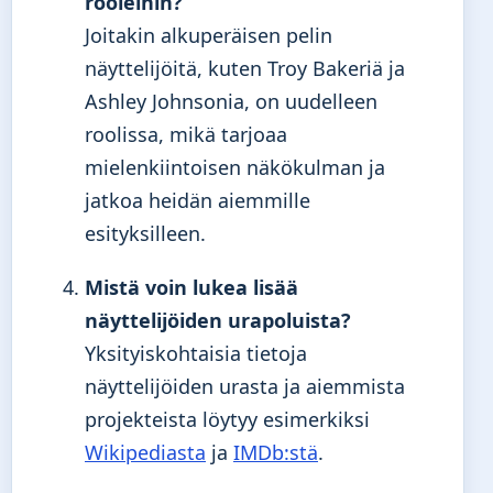
rooleihin?
Joitakin alkuperäisen pelin
näyttelijöitä, kuten Troy Bakeriä ja
Ashley Johnsonia, on uudelleen
roolissa, mikä tarjoaa
mielenkiintoisen näkökulman ja
jatkoa heidän aiemmille
esityksilleen.
Mistä voin lukea lisää
näyttelijöiden urapoluista?
Yksityiskohtaisia tietoja
näyttelijöiden urasta ja aiemmista
projekteista löytyy esimerkiksi
Wikipediasta
ja
IMDb:stä
.