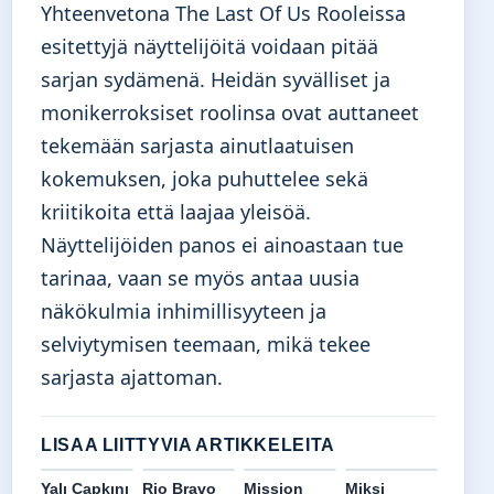
Yhteenvetona The Last Of Us Rooleissa
esitettyjä näyttelijöitä voidaan pitää
sarjan sydämenä. Heidän syvälliset ja
monikerroksiset roolinsa ovat auttaneet
tekemään sarjasta ainutlaatuisen
kokemuksen, joka puhuttelee sekä
kriitikoita että laajaa yleisöä.
Näyttelijöiden panos ei ainoastaan tue
tarinaa, vaan se myös antaa uusia
näkökulmia inhimillisyyteen ja
selviytymisen teemaan, mikä tekee
sarjasta ajattoman.
LISAA LIITTYVIA ARTIKKELEITA
Yalı Çapkını
Rio Bravo
Mission
Miksi