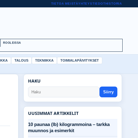
TIETOA MEISTÄ
YHTEYSTIEDOT
HISTORIA
ROOLEISSA
IKKA
TALOUS
TEKNIIKKA
TOIMIALAPÄIVITYKSET
HAKU
Siirry
UUSIMMAT ARTIKKELIT
10 paunaa (lb) kilogrammoina – tarkka
muunnos ja esimerkit