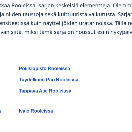
ekkaa Rooleissa -sarjan keskeisiä elementtejä. Olemm
 ja niiden taustoja sekä kulttuurista vaikutusta. Sarja
ensiteetissä kuin näyttelijöiden uratarinoissa. Tällai
uvan siitä, miksi tämä sarja on noussut esiin nykypäi
Poliisiopisto Rooleissa
Täydellinen Pari Rooleissa
Tappava Ase Rooleissa
a
Ivalo Rooleissa