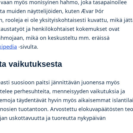
i, vaan myös monisyinen hahmo, joka tasapainoilee
lta muiden näyttelijöiden, kuten Ævar Þór
 rooleja ei ole yksityiskohtaisesti kuvattu, mikä jät
en taustatyöt ja henkilökohtaiset kokemukset ovat
hahmojaan, mikä on keskusteltu mm. eräissä
kipedia
-sivulta.
ta vaikutuksesta
sti suosioon paitsi jännittävän juonensa myös
ittelee perhesuhteita, menneisyyden vaikutuksia ja
emoja täydentävät hyvin myös aikaisemmat islantila
anosien tuotantoon. Arvostettu elokuvapäätösten teo
rjan uskottavuutta ja tuoreutta nykypäivän