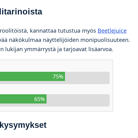
litarinoista
 roolitöistä, kannattaa tutustua myös
Beetlejuice
tävää näkökulmaa näyttelijöiden monipuolisuuteen.
än lukijan ymmärrystä ja tarjoavat lisäarvoa.
75%
65%
t kysymykset