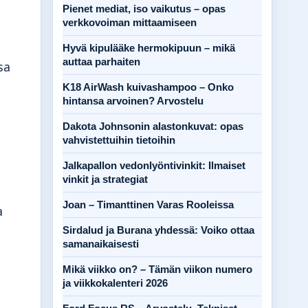
Pienet mediat, iso vaikutus – opas
verkkovoiman mittaamiseen
Hyvä kipulääke hermokipuun – mikä
auttaa parhaiten
sa
K18 AirWash kuivashampoo – Onko
hintansa arvoinen? Arvostelu
Dakota Johnsonin alastonkuvat: opas
vahvistettuihin tietoihin
Jalkapallon vedonlyöntivinkit: Ilmaiset
vinkit ja strategiat
Joan – Timanttinen Varas Rooleissa
a
Sirdalud ja Burana yhdessä: Voiko ottaa
samanaikaisesti
Mikä viikko on? – Tämän viikon numero
ja viikkokalenteri 2026