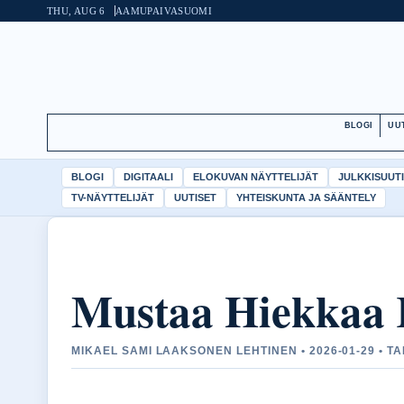
THU, AUG 6
AAMUPAIVA
SUOMI
BLOGI
UU
BLOGI
DIGITAALI
ELOKUVAN NÄYTTELIJÄT
JULKKISUUT
TV-NÄYTTELIJÄT
UUTISET
YHTEISKUNTA JA SÄÄNTELY
Mustaa Hiekkaa 
MIKAEL SAMI LAAKSONEN LEHTINEN • 2026-01-29 • T