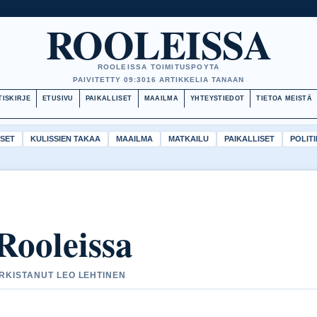
ROOLEISSA
ROOLEISSA TOIMITUSPOYTA
PAIVITETTY 09:30
16 ARTIKKELIA TANAAN
TISKIRJE
ETUSIVU
PAIKALLISET
MAAILMA
YHTEYSTIEDOT
TIETOA MEISTÄ
ISET
KULISSIEN TAKAA
MAAILMA
MATKAILU
PAIKALLISET
POLITI
Rooleissa
ARKISTANUT LEO LEHTINEN