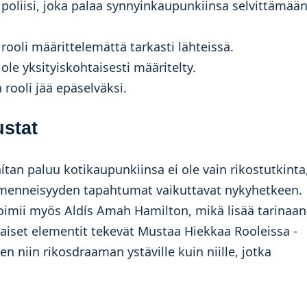
 poliisi, joka palaa synnyinkaupunkiinsa selvittämää
rooli määrittelemättä tarkasti lähteissä.
ole yksityiskohtaisesti määritelty.
 rooli jää epäselväksi.
ustat
ítan paluu kotikaupunkiinsa ei ole vain rikostutkinta
menneisyyden tapahtumat vaikuttavat nykyhetkeen.
 toimii myös Aldís Amah Hamilton, mikä lisää tarinaan
laiset elementit tekevät Mustaa Hiekkaa Rooleissa -
 niin rikosdraaman ystäville kuin niille, jotka