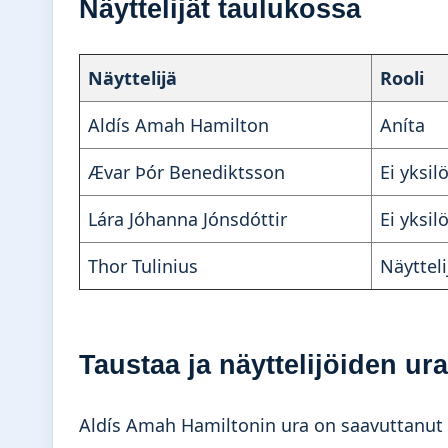
Näyttelijät taulukossa
Näyttelijä
Rooli
Aldís Amah Hamilton
Aníta
Ævar Þór Benediktsson
Ei yksilö
Lára Jóhanna Jónsdóttir
Ei yksilö
Thor Tulinius
Näytteli
Taustaa ja näyttelijöiden ura
Aldís Amah Hamiltonin ura on saavuttanut