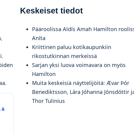
Keskeiset tiedot
Pääroolissa Aldís Amah Hamilton roolis
,
Aníta
Kriittinen paluu kotikaupunkiin
i.
rikostutkinnan merkeissä
öiden
Sarjan yksi luova voimavara on myös
Hamilton
aa.
Muita keskeisiä näyttelijöitä: Ævar Þór
Benediktsson, Lára Jóhanna Jónsdóttir j
Thor Tulinius
a &