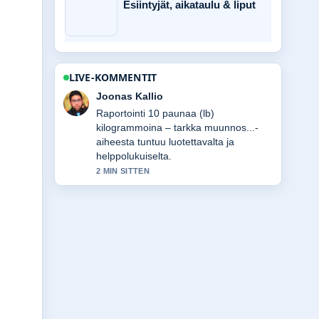
Esiintyjät, aikataulu & liput
LIVE-KOMMENTIT
Aino Virtanen
Vahvaa tarkistustyota liittyen Pienet
mediat, iso vaikutus – opas
verkkovoiman.... Useampien
medioiden tulisi kirjoittaa nain.
4 MIN SITTEN