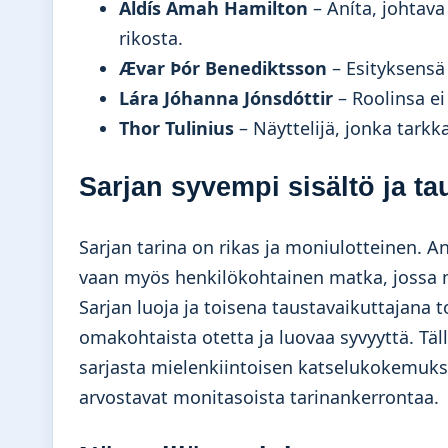
Aldís Amah Hamilton
– Aníta, johtava
rikosta.
Ævar Þór Benediktsson
– Esityksensä 
Lára Jóhanna Jónsdóttir
– Roolinsa ei 
Thor Tulinius
– Näyttelijä, jonka tarkka
Sarjan syvempi sisältö ja ta
Sarjan tarina on rikas ja moniulotteinen. An
vaan myös henkilökohtainen matka, jossa 
Sarjan luoja ja toisena taustavaikuttajana
omakohtaista otetta ja luovaa syvyyttä. Täl
sarjasta mielenkiintoisen katselukokemuksen
arvostavat monitasoista tarinankerrontaa.