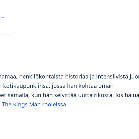
 –
maa, henkilökohtaista historiaa ja intensiivistä juo
en kotikaupunkiinsa, jossa hän kohtaa oman
 samalla, kun hän selvittää uutta rikosta. Jos halua
s
The Kings Man rooleissa
.