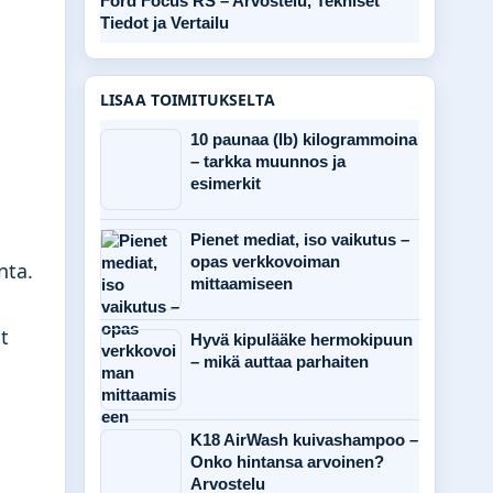
Ford Focus RS – Arvostelu, Tekniset
Tiedot ja Vertailu
LISAA TOIMITUKSELTA
10 paunaa (lb) kilogrammoina
– tarkka muunnos ja
esimerkit
Pienet mediat, iso vaikutus –
opas verkkovoiman
nta.
mittaamiseen
t
Hyvä kipulääke hermokipuun
– mikä auttaa parhaiten
K18 AirWash kuivashampoo –
Onko hintansa arvoinen?
Arvostelu