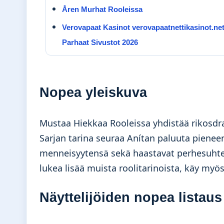
Åren Murhat Rooleissa
Verovapaat Kasinot verovapaatnettikasinot.net
Parhaat Sivustot 2026
Nopea yleiskuva
Mustaa Hiekkaa Rooleissa yhdistää rikosdraa
Sarjan tarina seuraa Anítan paluuta piene
menneisyytensä sekä haastavat perhesuhteet
lukea lisää muista roolitarinoista, käy myö
Näyttelijöiden nopea listaus