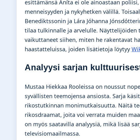
esittämänsä Aníta ei ole ainoastaan poliis
menneisyyden ja nykyhetken välillä. Toisaa
Benediktssonin ja Lára Jóhanna Jónsdótterin,
tilaa tulkinnalle ja arvelulle. Näyttelijöid
vaikuttaneet siihen, miten he rakentavat 
haastatteluissa, joiden lisätietoja löytyy
Wi
Analyysi sarjan kulttuurises
Mustaa Hiekkaa Rooleissa on noussut nopea
syvällisten teemojensa ansiosta. Sarja käs
rikostutkinnan monimutkaisuutta. Näitä te
rikosdraamat, joita voi verrata muiden ma
on myös saatavilla analyysiä, mikä lisää sa
televisiomaailmassa.