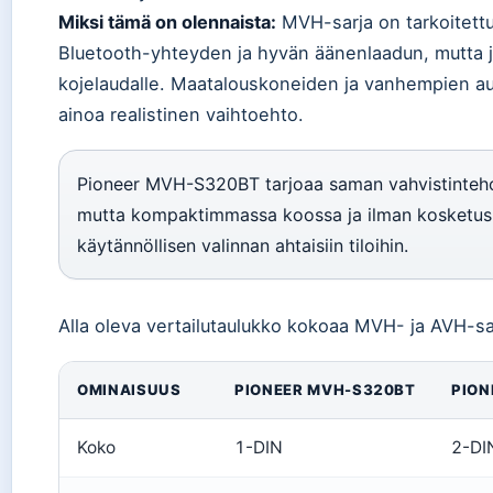
Miksi tämä on olennaista:
MVH-sarja on tarkoitettu n
Bluetooth-yhteyden ja hyvän äänenlaadun, mutta joi
kojelaudalle. Maatalouskoneiden ja vanhempien au
ainoa realistinen vaihtoehto.
Pioneer MVH-S320BT tarjoaa saman vahvistintehon
mutta kompaktimmassa koossa ja ilman kosketusn
käytännöllisen valinnan ahtaisiin tiloihin.
Alla oleva vertailutaulukko kokoaa MVH- ja AVH-sa
OMINAISUUS
PIONEER MVH-S320BT
PION
Koko
1-DIN
2-DI