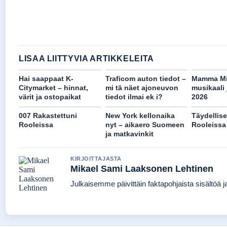
LISAA LIITTYVIA ARTIKKELEITA
Hai saappaat K-
Traficom auton tiedot –
Mamma Mia
Citymarket – hinnat,
mi tä näet ajoneuvon
musikaali 
värit ja ostopaikat
tiedot ilmai ek i?
2026
007 Rakastettuni
New York kellonaika
Täydellise
Rooleissa
nyt – aikaero Suomeen
Rooleissa
ja matkavinkit
KIRJOITTAJASTA
Mikael Sami Laaksonen Lehtinen
Julkaisemme päivittäin faktapohjaista sisältöä jat