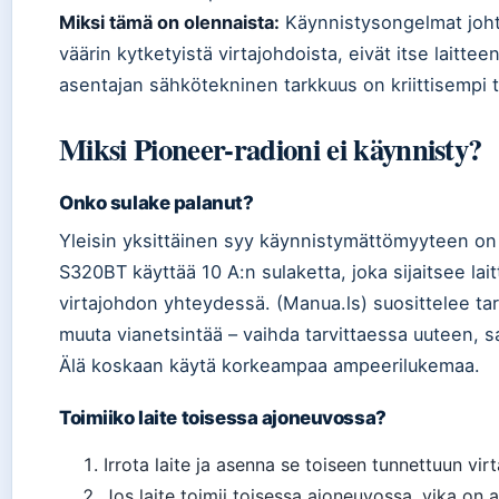
Miksi tämä on olennaista:
Käynnistysongelmat joht
väärin kytketyistä virtajohdoista, eivät itse laittee
asentajan sähkötekninen tarkkuus on kriittisempi te
Miksi Pioneer-radioni ei käynnisty?
Onko sulake palanut?
Yleisin yksittäinen syy käynnistymättömyyteen on
S320BT käyttää 10 A:n sulaketta, joka sijaitsee la
virtajohdon yhteydessä. (Manua.ls) suosittelee 
muuta vianetsintää – vaihda tarvittaessa uuteen,
Älä koskaan käytä korkeampaa ampeerilukemaa.
Toimiiko laite toisessa ajoneuvossa?
Irrota laite ja asenna se toiseen tunnettuun vir
Jos laite toimii toisessa ajoneuvossa, vika on