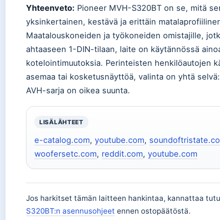
Yhteenveto:
Pioneer MVH-S320BT on se, mitä sen 
yksinkertainen, kestävä ja erittäin matalaprofiilin
Maatalouskoneiden ja työkoneiden omistajille, jotk
ahtaaseen 1-DIN-tilaan, laite on käytännössä aino
kotelointimuutoksia. Perinteisten henkilöautojen kä
asemaa tai kosketusnäyttöä, valinta on yhtä selvä:
AVH-sarja on oikea suunta.
LISÄLÄHTEET
e-catalog.com
,
youtube.com
,
soundoftristate.c
woofersetc.com
,
reddit.com
,
youtube.com
Jos harkitset tämän laitteen hankintaa, kannattaa tu
S320BT:n asennusohjeet
ennen ostopäätöstä.