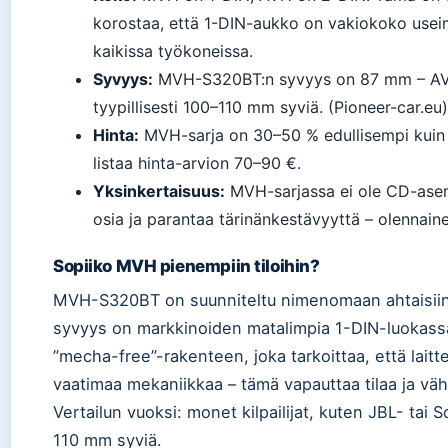
korostaa, että 1-DIN-aukko on vakiokoko usei
kaikissa työkoneissa.
Syvyys:
MVH-S320BT:n syvyys on 87 mm – AVH
tyypillisesti 100–110 mm syviä. (Pioneer-car.eu)
Hinta:
MVH-sarja on 30–50 % edullisempi kuin 
listaa hinta-arvion 70–90 €.
Yksinkertaisuus:
MVH-sarjassa ei ole CD-asem
osia ja parantaa tärinänkestävyyttä – olennain
Sopiiko MVH pienempiin tiloihin?
MVH-S320BT on suunniteltu nimenomaan ahtaisiin
syvyys on markkinoiden matalimpia 1-DIN-luokassa
”mecha-free”-rakenteen, joka tarkoittaa, että lai
vaatimaa mekaniikkaa – tämä vapauttaa tilaa ja väh
Vertailun vuoksi: monet kilpailijat, kuten JBL- tai
110 mm syviä.