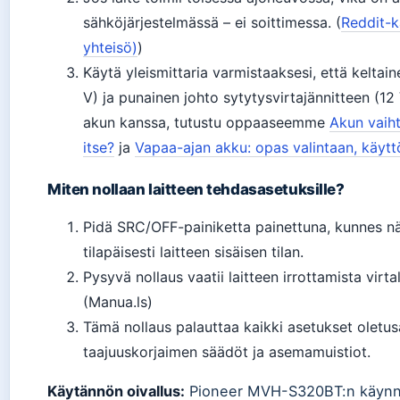
sähköjärjestelmässä – ei soittimessa. (
Reddit-k
yhteisö)
)
Käytä yleismittaria varmistaaksesi, että keltai
V) ja punainen johto sytytysvirtajännitteen (12
akun kanssa, tutustu oppaaseemme
Akun vaih
itse?
ja
Vapaa-ajan akku: opas valintaan, käyttö
Miten nollaan laitteen tehdasasetuksille?
Pidä SRC/OFF-painiketta painettuna, kunnes n
tilapäisesti laitteen sisäisen tilan.
Pysyvä nollaus vaatii laitteen irrottamista virta
(Manua.ls)
Tämä nollaus palauttaa kaikki asetukset oletus
taajuuskorjaimen säädöt ja asemamuistiot.
Käytännön oivallus:
Pioneer MVH-S320BT:n käynni