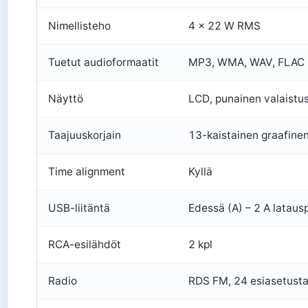
Nimellisteho
4 × 22 W RMS
Tuetut audioformaatit
MP3, WMA, WAV, FLAC
Näyttö
LCD, punainen valaistu
Taajuuskorjain
13-kaistainen graafine
Time alignment
Kyllä
USB-liitäntä
Edessä (A) – 2 A latausp
RCA-esilähdöt
2 kpl
Radio
RDS FM, 24 esiasetust