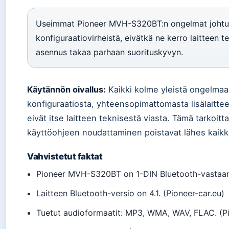
Useimmat Pioneer MVH-S320BT:n ongelmat johtuv
konfiguraatiovirheistä, eivätkä ne kerro laitteen t
asennus takaa parhaan suorituskyvyn.
Käytännön oivallus:
Kaikki kolme yleistä ongelmaa 
konfiguraatiosta, yhteensopimattomasta lisälaitte
eivät itse laitteen teknisestä viasta. Tämä tarkoitt
käyttöohjeen noudattaminen poistavat lähes kaikk
Vahvistetut faktat
Pioneer MVH-S320BT on 1-DIN Bluetooth-vastaano
Laitteen Bluetooth-versio on 4.1. (Pioneer-car.eu)
Tuetut audioformaatit: MP3, WMA, WAV, FLAC. (Pi