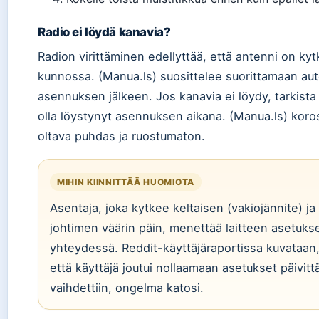
Radio ei löydä kanavia?
Radion virittäminen edellyttää, että antenni on kyt
kunnossa. (Manua.ls) suosittelee suorittamaan a
asennuksen jälkeen. Jos kanavia ei löydy, tarkista 
olla löystynyt asennuksen aikana. (Manua.ls) koro
oltava puhdas ja ruostumaton.
MIHIN KIINNITTÄÄ HUOMIOTA
Asentaja, joka kytkee keltaisen (vakiojännite) ja
johtimen väärin päin, menettää laitteen asetuk
yhteydessä. Reddit-käyttäjäraportissa kuvataan, 
että käyttäjä joutui nollaamaan asetukset päivit
vaihdettiin, ongelma katosi.