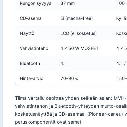
Rungon syvyys
87 mm
100
CD-asema
Ei (mecha-free)
Kyllä
Näyttö
LCD (ei kosketus)
Kosk
Vahvistinteho
4 × 50 W MOSFET
4 × 
Bluetooth
4.1
4.1 /
Hinta-arvio
70–90 €
150–
Tämä vertailu osoittaa yhden selkeän asian: MVH-
vahvistintehon ja Bluetooth-yhteyden murto-osall
kosketusnäyttöä ja CD-asemaa. (Pioneer-car.eu) v
peruskomponentit ovat samat.