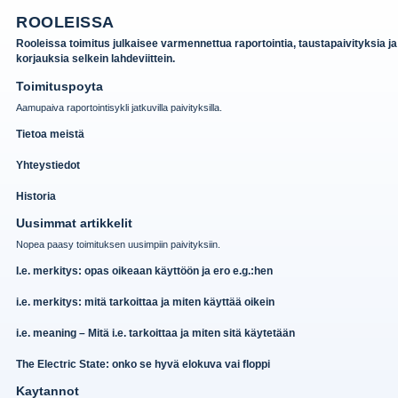
ROOLEISSA
Rooleissa toimitus julkaisee varmennettua raportointia, taustapaivityksia ja
korjauksia selkein lahdeviittein.
Toimituspoyta
Aamupaiva raportointisykli jatkuvilla paivityksilla.
Tietoa meistä
Yhteystiedot
Historia
Uusimmat artikkelit
Nopea paasy toimituksen uusimpiin paivityksiin.
I.e. merkitys: opas oikeaan käyttöön ja ero e.g.:hen
i.e. merkitys: mitä tarkoittaa ja miten käyttää oikein
i.e. meaning – Mitä i.e. tarkoittaa ja miten sitä käytetään
The Electric State: onko se hyvä elokuva vai floppi
Kaytannot