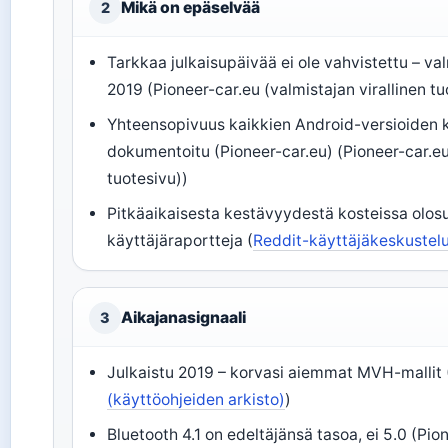
Mikä on epäselvää
2
Tarkkaa julkaisupäivää ei ole vahvistettu – va
2019 (Pioneer-car.eu (valmistajan virallinen tu
Yhteensopivuus kaikkien Android-versioiden k
dokumentoitu (Pioneer-car.eu) (Pioneer-car.eu 
tuotesivu))
Pitkäaikaisesta kestävyydestä kosteissa olosu
käyttäjäraportteja (
Reddit-käyttäjäkeskustelu
Aikajanasignaali
3
Julkaistu 2019 – korvasi aiemmat MVH-mallit (
(käyttöohjeiden arkisto)
)
Bluetooth 4.1 on edeltäjänsä tasoa, ei 5.0 (Pio