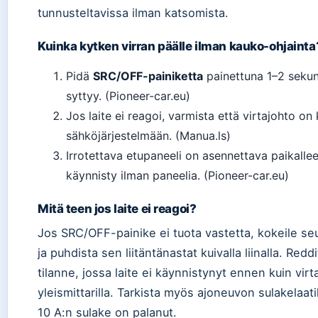
tunnusteltavissa ilman katsomista.
Kuinka kytken virran päälle ilman kauko-ohjainta
Pidä
SRC/OFF-painiketta
painettuna 1–2 sekunt
syttyy. (Pioneer-car.eu)
Jos laite ei reagoi, varmista että virtajohto o
sähköjärjestelmään. (Manua.ls)
Irrotettava etupaneeli on asennettava paikallee
käynnisty ilman paneelia. (Pioneer-car.eu)
Mitä teen jos laite ei reagoi?
Jos SRC/OFF-painike ei tuota vastetta, kokeile seur
ja puhdista sen liitäntänastat kuivalla liinalla. Red
tilanne, jossa laite ei käynnistynyt ennen kuin virt
yleismittarilla. Tarkista myös ajoneuvon sulakelaa
10 A:n sulake on palanut.