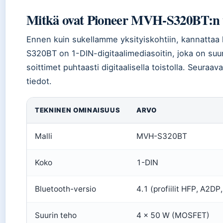
Mitkä ovat Pioneer MVH-S320BT:n t
Ennen kuin sukellamme yksityiskohtiin, kannatta
S320BT on 1-DIN-digitaalimediasoitin, joka on su
soittimet puhtaasti digitaalisella toistolla. Seura
tiedot.
TEKNINEN OMINAISUUS
ARVO
Malli
MVH-S320BT
Koko
1-DIN
Bluetooth-versio
4.1 (profiilit HFP, A2D
Suurin teho
4 × 50 W (MOSFET)