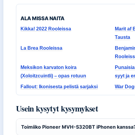
ALA MISSA NAITA
Kikka! 2022 Rooleissa
Marit af 
Tausta
La Brea Rooleissa
Benjami
Rooleis
Meksikon karvaton koira
Punaisia 
(Xoloitzcuintli) – opas rotuun
syyt ja e
Fallout: Ikonisesta pelistä sarjaksi
War Dog
Usein kysytyt kysymykset
Toimiiko Pioneer MVH-S320BT iPhonen kanssa