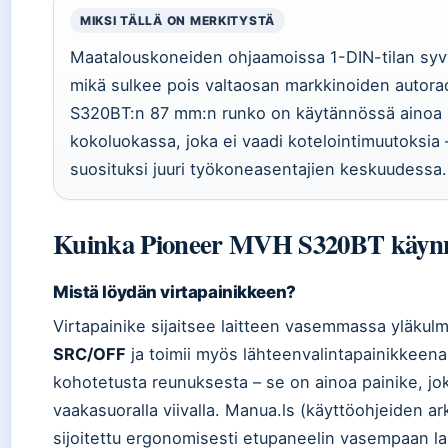
MIKSI TÄLLÄ ON MERKITYSTÄ
Maatalouskoneiden ohjaamoissa 1-DIN-tilan syv
mikä sulkee pois valtaosan markkinoiden autora
S320BT:n 87 mm:n runko on käytännössä ainoa 
kokoluokassa, joka ei vaadi kotelointimuutoksia 
suosituksi juuri työkoneasentajien keskuudessa.
Kuinka Pioneer MVH S320BT käynn
Mistä löydän virtapainikkeen?
Virtapainike sijaitsee laitteen vasemmassa yläkulm
SRC/OFF
ja toimii myös lähteenvalintapainikkeena
kohotetusta reunuksesta – se on ainoa painike, jo
vaakasuoralla viivalla. Manua.ls (käyttöohjeiden ar
sijoitettu ergonomisesti etupaneelin vasempaan lai