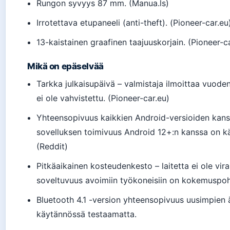
Rungon syvyys 87 mm. (Manua.ls)
Irrotettava etupaneeli (anti-theft). (Pioneer-car.eu
13-kaistainen graafinen taajuuskorjain. (Pioneer-c
Mikä on epäselvää
Tarkka julkaisupäivä – valmistaja ilmoittaa vuod
ei ole vahvistettu. (Pioneer-car.eu)
Yhteensopivuus kaikkien Android-versioiden kans
sovelluksen toimivuus Android 12+:n kanssa on kä
(Reddit)
Pitkäaikainen kosteudenkesto – laitetta ei ole virall
soveltuvuus avoimiin työkoneisiin on kokemuspohj
Bluetooth 4.1 -version yhteensopivuus uusimpien 
käytännössä testaamatta.