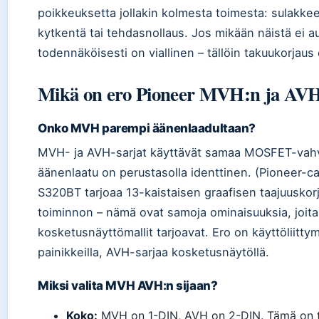
poikkeuksetta jollakin kolmesta toimesta: sulakkee
kytkentä tai tehdasnollaus. Jos mikään näistä ei au
todennäköisesti on viallinen – tällöin takuukorjaus
Mikä on ero Pioneer MVH:n ja AVH:
Onko MVH parempi äänenlaadultaan?
MVH- ja AVH-sarjat käyttävät samaa MOSFET-vahvi
äänenlaatu on perustasolla identtinen. (Pioneer-ca
S320BT tarjoaa 13-kaistaisen graafisen taajuuskor
toiminnon – nämä ovat samoja ominaisuuksia, joit
kosketusnäyttömallit tarjoavat. Ero on käyttöliitt
painikkeilla, AVH-sarjaa kosketusnäytöllä.
Miksi valita MVH AVH:n sijaan?
Koko:
MVH on 1-DIN, AVH on 2-DIN. Tämä on tär