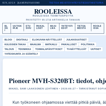
TIETOA MEISTÄ
YHTEYSTIEDOT
HISTORIA
SUN, AUG 9
AAMUPAIVA
SUOMI
ROOLEISSA
ROOLEISSA TOIMITUSPOYTA
PAIVITETTY 05:17
16 ARTIKKELIA TANAAN
BL
UUTISK
ETU
PAIKAL
MAAI
YHTEYSTI
TIETOA
ROOLE
OG
IRJE
SIVU
LISET
LMA
EDOT
MEISTÄ
ISSA
I
BLOGI
DIGITAALI
ELOKUVAN NÄYTTELIJÄT
JULKKISUUTISET
KULISSIEN TAKAA
MAAILMA
MATKAILU
PAIKALLISET
POLITIIKKA
TALOUS
TEKNIIKKA
TOIMIALAPÄIVITYKSET
TV-NÄYTTELIJÄT
UUTISET
YHTEISKUNTA JA SÄÄNTELY
Pioneer MVH-S320BT: tiedot, ohje
MIKAEL SAMI LAAKSONEN LEHTINEN • 2026-06-27 • TARKISTANUT SOFIA
Kun työkoneen ohjaamossa viettää pitkiä päiviä,