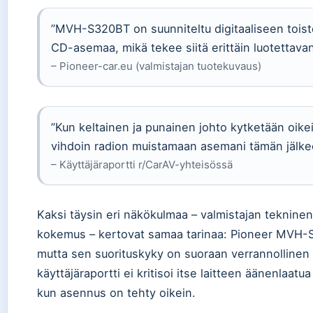
”MVH-S320BT on suunniteltu digitaaliseen toisto
CD-asemaa, mikä tekee siitä erittäin luotettavan
– Pioneer-car.eu (valmistajan tuotekuvaus)
”Kun keltainen ja punainen johto kytketään oikei
vihdoin radion muistamaan asemani tämän jälke
– Käyttäjäraportti r/CarAV-yhteisössä
Kaksi täysin eri näkökulmaa – valmistajan tekninen
kokemus – kertovat samaa tarinaa: Pioneer MVH-S3
mutta sen suorituskyky on suoraan verrannollinen
käyttäjäraportti ei kritisoi itse laitteen äänenlaatua
kun asennus on tehty oikein.