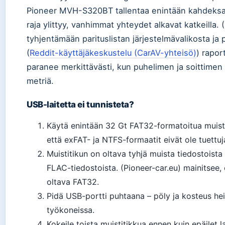
Pioneer MVH-S320BT tallentaa enintään kahdeksan 
raja ylittyy, vanhimmat yhteydet alkavat katkeilla.
tyhjentämään parituslistan järjestelmävalikosta ja 
(
Reddit-käyttäjäkeskustelu (CarAV-yhteisö)
) rapor
paranee merkittävästi, kun puhelimen ja soittimen 
metriä.
USB-laitetta ei tunnisteta?
Käytä enintään 32 Gt FAT32-formatoitua muisti
että exFAT- ja NTFS-formaatit eivät ole tuettuj
Muistitikun on oltava tyhjä muista tiedostoist
FLAC-tiedostoista. (Pioneer-car.eu) mainitsee, 
oltava FAT32.
Pidä USB-portti puhtaana – pöly ja kosteus heik
työkoneissa.
Kokeile toista muistitikkua ennen kuin epäilet l