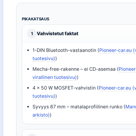
PIKAKATSAUS
Vahvistetut faktat
1
1-DIN Bluetooth-vastaanotin (
Pioneer-car.eu (
tuotesivu)
)
Mecha-free-rakenne – ei CD-asemaa (
Pioneer
virallinen tuotesivu)
)
4 × 50 W MOSFET-vahvistin (
Pioneer-car.eu (v
tuotesivu)
)
Syvyys 87 mm – matalaprofiilinen runko (
Manu
arkisto)
)