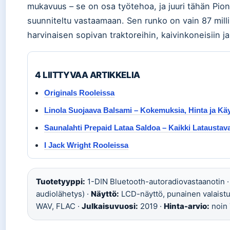
mukavuus – se on osa työtehoa, ja juuri tähän P
suunniteltu vastaamaan. Sen runko on vain 87 milli
harvinaisen sopivan traktoreihin, kaivinkoneisiin j
4 LIITTYVAA ARTIKKELIA
Originals Rooleissa
Linola Suojaava Balsami – Kokemuksia, Hinta ja Kä
Saunalahti Prepaid Lataa Saldoa – Kaikki Lataustava
I Jack Wright Rooleissa
Tuotetyyppi:
1-DIN Bluetooth-autoradiovastaanotin 
audiolähetys) ·
Näyttö:
LCD-näyttö, punainen valaistu
WAV, FLAC ·
Julkaisuvuosi:
2019 ·
Hinta-arvio:
noin