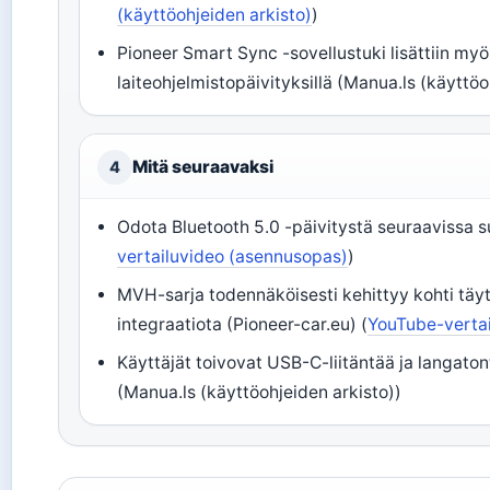
(käyttöohjeiden arkisto)
)
Pioneer Smart Sync -sovellustuki lisättiin my
laiteohjelmistopäivityksillä (Manua.ls (käyttöo
Mitä seuraavaksi
4
Odota Bluetooth 5.0 -päivitystä seuraavissa s
vertailuvideo (asennusopas)
)
MVH-sarja todennäköisesti kehittyy kohti täy
integraatiota (Pioneer-car.eu) (
YouTube-verta
Käyttäjät toivovat USB-C-liitäntää ja langato
(Manua.ls (käyttöohjeiden arkisto))