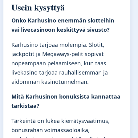
Usein kysyttyä
Onko Karhusino enemmän slotteihin
vai livecasinoon keskittyvä sivusto?
Karhusino tarjoaa molempia. Slotit,
jackpotit ja Megaways-pelit sopivat
nopeampaan pelaamiseen, kun taas
livekasino tarjoaa rauhallisemman ja
aidomman kasinotunnelman.
Mitä Karhusinon bonuksista kannattaa
tarkistaa?
Tärkeintä on lukea kierrätysvaatimus,
bonusrahan voimassaoloaika,