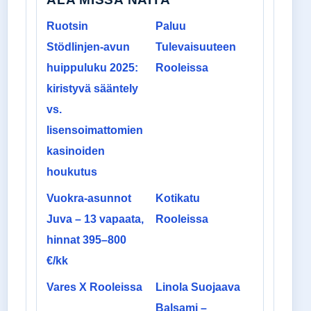
Ruotsin
Paluu
Stödlinjen-avun
Tulevaisuuteen
huippuluku 2025:
Rooleissa
kiristyvä sääntely
vs.
lisensoimattomien
kasinoiden
houkutus
Vuokra-asunnot
Kotikatu
Juva – 13 vapaata,
Rooleissa
hinnat 395–800
€/kk
Vares X Rooleissa
Linola Suojaava
Balsami –