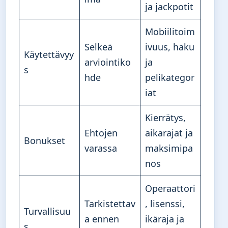
ja jackpotit
Mobiilitoim
Selkeä
ivuus, haku
Käytettävyy
arviointiko
ja
s
hde
pelikategor
iat
Kierrätys,
Ehtojen
aikarajat ja
Bonukset
varassa
maksimipa
nos
Operaattori
Tarkistettav
, lisenssi,
Turvallisuu
a ennen
ikäraja ja
s