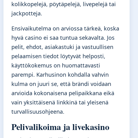
kolikkopelejä, pöytäpelejä, livepelejä tai
jackpotteja.
Ensivaikutelma on arviossa tärkeä, koska
hyvä casino ei saa tuntua sekavalta. Jos
pelit, ehdot, asiakastuki ja vastuullisen
pelaamisen tiedot löytyvät helposti,
käyttökokemus on huomattavasti
parempi. Karhusinon kohdalla vahvin
kulma on juuri se, että brändi voidaan
arvioida kokonaisena pelipaikkana eikä
vain yksittäisenä linkkinä tai yleisenä
turvallisuusohjeena.
Pelivalikoima ja livekasino