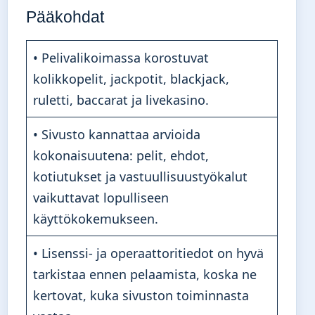
Pääkohdat
• Pelivalikoimassa korostuvat
kolikkopelit, jackpotit, blackjack,
ruletti, baccarat ja livekasino.
• Sivusto kannattaa arvioida
kokonaisuutena: pelit, ehdot,
kotiutukset ja vastuullisuustyökalut
vaikuttavat lopulliseen
käyttökokemukseen.
• Lisenssi- ja operaattoritiedot on hyvä
tarkistaa ennen pelaamista, koska ne
kertovat, kuka sivuston toiminnasta