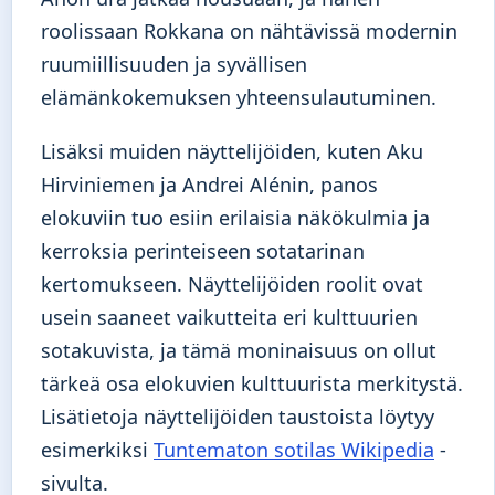
roolissaan Rokkana on nähtävissä modernin
ruumiillisuuden ja syvällisen
elämänkokemuksen yhteensulautuminen.
Lisäksi muiden näyttelijöiden, kuten Aku
Hirviniemen ja Andrei Alénin, panos
elokuviin tuo esiin erilaisia näkökulmia ja
kerroksia perinteiseen sotatarinan
kertomukseen. Näyttelijöiden roolit ovat
usein saaneet vaikutteita eri kulttuurien
sotakuvista, ja tämä moninaisuus on ollut
tärkeä osa elokuvien kulttuurista merkitystä.
Lisätietoja näyttelijöiden taustoista löytyy
esimerkiksi
Tuntematon sotilas Wikipedia
-
sivulta.