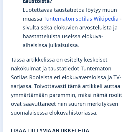
taustoista?
Luotettavaa taustatietoa löytyy muun
muassa
Tuntematon sotilas Wikipedia
-
sivulta sekä elokuvien arvosteluista ja
haastatteluista useissa elokuva-
aiheisissa julkaisuissa.
Tässä artikkelissa on esitelty keskeiset
näkökulmat ja taustatiedot Tuntematon
Sotilas Rooleista eri elokuvaversioissa ja TV-
sarjassa. Toivottavasti tämä artikkeli auttaa
ymmärtämään paremmin, miksi nämä roolit
ovat saavuttaneet niin suuren merkityksen
suomalaisessa elokuvahistoriassa.
LISAA LIITTYVIA ARTIKKELEITA