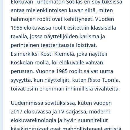
Elokuvan Tuntematon Sotilas eri sovituksissa
antaa mielenkiintoisen kuvan siitä, miten
hahmojen roolit ovat kehittyneet. Vuoden
1955 elokuvassa roolit esitettiin klassisella
tavalla, jossa näyttelijöiden karisma ja
perinteinen teatteritausta loistivat.
Esimerkiksi Kosti Klemelä, joka näytteli
Koskelan roolia, loi elokuvalle vahvan
perustan. Vuonna 1985 roolit saivat uutta
syvyyttä, kun näyttelijät, kuten Risto Tuorila,
toivat esiin enemmän inhimillisiä vivahteita.
Uudemmissa sovituksissa, kuten vuoden
2017 elokuvassa ja TV-sarjassa, moderni
elokuvateknologia ja hyvin suunnitellut
käsikirjoitukset ovat mahdollistaneet entistä