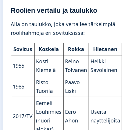
Roolien vertailu ja taulukko
Alla on taulukko, joka vertailee tärkeimpiä
roolihahmoja eri sovituksissa:
Sovitus
Koskela
Rokka
Hietanen
Kosti
Reino
Heikki
1955
Klemelä
Tolvanen
Savolainen
Risto
Paavo
1985
—
Tuorila
Liski
Eemeli
Louhimies
Eero
Useita
2017/TV
(nuori
Ahon
näyttelijöitä
alokas)