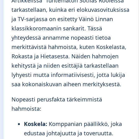
Artikkelissa ”Tuntematon Sotilas Rooleissa”
tarkastellaan, kuinka eri elokuvasovituksissa
ja TV-sarjassa on esitetty Väinö Linnan
klassikkoromaanin sankarit. Tässä
yhteydessä annamme nopeasti tietoa
merkittävistä hahmoista, kuten Koskelasta,
Rokasta ja Hietasesta. Näiden hahmojen
kehitystä ja niiden esittäjiä tarkastellaan
lyhyesti mutta informatiivisesti, jotta lukija
saa kokonaiskuvan aiheen merkityksestä.
Nopeasti perusfakta tärkeimmistä
hahmoista:
Koskela:
Komppanian päällikkö, joka
edustaa johtajuutta ja toveruutta.