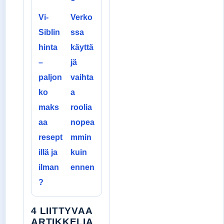
Vi-
Verko
Siblin
ssa
hinta
käyttä
–
jä
paljon
vaihta
ko
a
maks
roolia
aa
nopea
resept
mmin
illä ja
kuin
ilman
ennen
?
4 LIITTYVAA
ARTIKKELIA