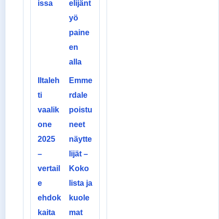
issa
elijänt
yö
paine
en
alla
Iltaleh
Emme
ti
rdale
vaalik
poistu
one
neet
2025
näytte
–
lijät –
vertail
Koko
e
lista ja
ehdok
kuole
kaita
mat