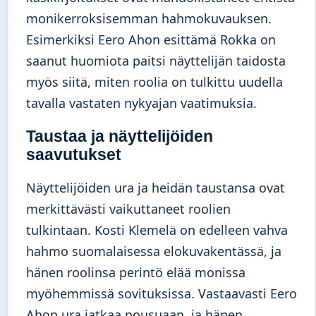
monikerroksisemman hahmokuvauksen.
Esimerkiksi Eero Ahon esittämä Rokka on
saanut huomiota paitsi näyttelijän taidosta
myös siitä, miten roolia on tulkittu uudella
tavalla vastaten nykyajan vaatimuksia.
Taustaa ja näyttelijöiden
saavutukset
Näyttelijöiden ura ja heidän taustansa ovat
merkittävästi vaikuttaneet roolien
tulkintaan. Kosti Klemelä on edelleen vahva
hahmo suomalaisessa elokuvakentässä, ja
hänen roolinsa perintö elää monissa
myöhemmissä sovituksissa. Vastaavasti Eero
Ahon ura jatkaa nousuaan, ja hänen