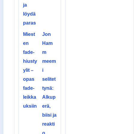
ja
löydä
paras
Miest
Jon
en
Ham
fade-
m
hiusty
meem
ylit –
i
opas
selitet
fade-
tynä:
leikka
Alkup
uksiin
erä,
biisi ja
reakti
o