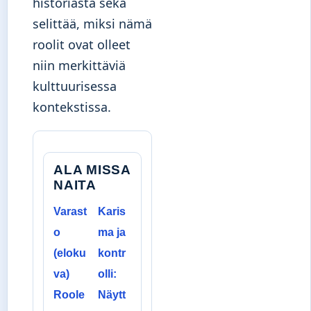
historiasta sekä
selittää, miksi nämä
roolit ovat olleet
niin merkittäviä
kulttuurisessa
kontekstissa.
ALA MISSA
NAITA
Varast
Karis
o
ma ja
(eloku
kontr
va)
olli:
Roole
Näytt