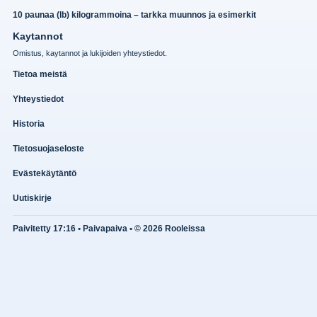
10 paunaa (lb) kilogrammoina – tarkka muunnos ja esimerkit
Kaytannot
Omistus, kaytannot ja lukijoiden yhteystiedot.
Tietoa meistä
Yhteystiedot
Historia
Tietosuojaseloste
Evästekäytäntö
Uutiskirje
Paivitetty 17:16 • Paivapaiva • © 2026 Rooleissa