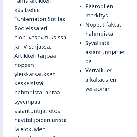
Tämä artikkeli
Pääroolien
käsittelee
merkitys
Tuntematon Sotilas
Nopeat faktat
Rooleissa eri
hahmoista
elokuvasovituksissa
Syvällistä
ja TV-sarjassa.
asiantuntijatiet
Artikkeli tarjoaa
oa
nopean
Vertailu eri
yleiskatsauksen
aikakausien
keskeisistä
versioihin
hahmoista, antaa
syvempää
asiantuntijatietoa
näyttelijöiden urista
ja elokuvien