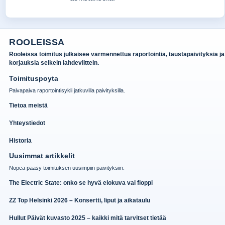
ROOLEISSA
Rooleissa toimitus julkaisee varmennettua raportointia, taustapaivityksia ja
korjauksia selkein lahdeviittein.
Toimituspoyta
Paivapaiva raportointisykli jatkuvilla paivityksilla.
Tietoa meistä
Yhteystiedot
Historia
Uusimmat artikkelit
Nopea paasy toimituksen uusimpiin paivityksiin.
The Electric State: onko se hyvä elokuva vai floppi
ZZ Top Helsinki 2026 – Konsertti, liput ja aikataulu
Hullut Päivät kuvasto 2025 – kaikki mitä tarvitset tietää