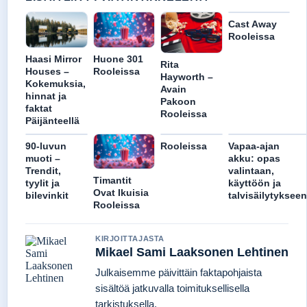
Cast Away
Rooleissa
Huone 301
Haasi Mirror
Rita
Rooleissa
Houses –
Hayworth –
Kokemuksia,
Avain
hinnat ja
Pakoon
faktat
Rooleissa
Päijänteellä
90-luvun
Rooleissa
Vapaa-ajan
muoti –
akku: opas
Trendit,
valintaan,
Timantit
tyylit ja
käyttöön ja
Ovat Ikuisia
bilevinkit
talvisäilytykseen
Rooleissa
KIRJOITTAJASTA
Mikael Sami Laaksonen Lehtinen
Julkaisemme päivittäin faktapohjaista
sisältöä jatkuvalla toimituksellisella
tarkistuksella.