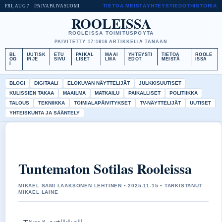
TIETOA MEISTÄ
YHTEYSTIEDOT
HISTORIA
FRI, AUG 7
PAIVAPAIVA
SUOMI
ROOLEISSA
ROOLEISSA TOIMITUSPOYTA
PAIVITETTY 17:16
16 ARTIKKELIA TANAAN
BL
UUTISK
ETU
PAIKAL
MAAI
YHTEYSTI
TIETOA
ROOLE
OG
IRJE
SIVU
LISET
LMA
EDOT
MEISTÄ
ISSA
I
BLOGI
DIGITAALI
ELOKUVAN NÄYTTELIJÄT
JULKKISUUTISET
KULISSIEN TAKAA
MAAILMA
MATKAILU
PAIKALLISET
POLITIIKKA
TALOUS
TEKNIIKKA
TOIMIALAPÄIVITYKSET
TV-NÄYTTELIJÄT
UUTISET
YHTEISKUNTA JA SÄÄNTELY
Tuntematon Sotilas Rooleissa
MIKAEL SAMI LAAKSONEN LEHTINEN • 2025-11-15 • TARKISTANUT
MIKAEL LAINE