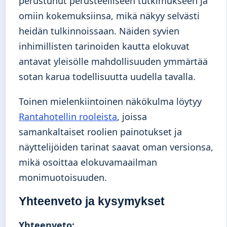
perustunut perusteelliseen tutkimukseen ja
omiin kokemuksiinsa, mikä näkyy selvästi
heidän tulkinnoissaan. Näiden syvien
inhimillisten tarinoiden kautta elokuvat
antavat yleisölle mahdollisuuden ymmärtää
sotan karua todellisuutta uudella tavalla.
Toinen mielenkiintoinen näkökulma löytyy
Rantahotellin rooleista
, joissa
samankaltaiset roolien painotukset ja
näyttelijöiden tarinat saavat oman versionsa,
mikä osoittaa elokuvamaailman
monimuotoisuuden.
Yhteenveto ja kysymykset
Yhteenveto: