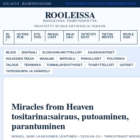
TIETOA MEISTÄ
YHTEYSTIEDOT
HISTORIA
SAT, AUG 8
AAMUPAIVA
SUOMI
ROOLEISSA
ROOLEISSA TOIMITUSPOYTA
PAIVITETTY 00:56
16 ARTIKKELIA TANAAN
BL
UUTISK
ETU
PAIKAL
MAAI
YHTEYSTI
TIETOA
ROOLE
OG
IRJE
SIVU
LISET
LMA
EDOT
MEISTÄ
ISSA
I
BLOGI
DIGITAALI
ELOKUVAN NÄYTTELIJÄT
JULKKISUUTISET
KULISSIEN TAKAA
MAAILMA
MATKAILU
PAIKALLISET
POLITIIKKA
TALOUS
TEKNIIKKA
TOIMIALAPÄIVITYKSET
TV-NÄYTTELIJÄT
UUTISET
YHTEISKUNTA JA SÄÄNTELY
Miracles from Heaven
tositarina:sairaus, putoaminen,
parantuminen
MIKAEL SAMI LAAKSONEN LEHTINEN • 2026-06-10 • TARKISTANUT NOOR