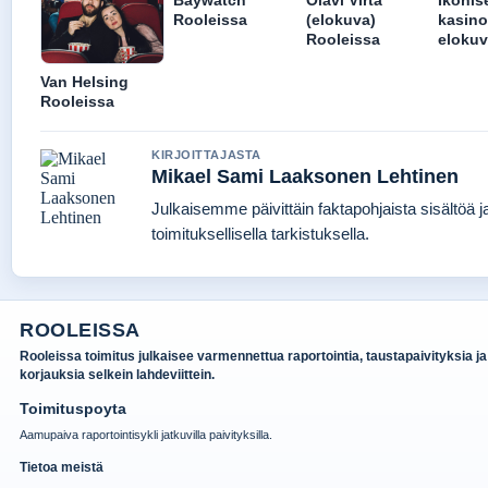
Baywatch
Olavi Virta
Ikonis
Rooleissa
(elokuva)
kasin
Rooleissa
elokuv
Van Helsing
Rooleissa
KIRJOITTAJASTA
Mikael Sami Laaksonen Lehtinen
Julkaisemme päivittäin faktapohjaista sisältöä j
toimituksellisella tarkistuksella.
ROOLEISSA
Rooleissa toimitus julkaisee varmennettua raportointia, taustapaivityksia ja
korjauksia selkein lahdeviittein.
Toimituspoyta
Aamupaiva raportointisykli jatkuvilla paivityksilla.
Tietoa meistä