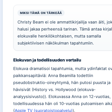
MIKSI TÄMÄ ON TÄRKEÄÄ
Christy Beam ei ole ammattikirjailija vaan äiti, jo
halusi jakaa perheensä tarinan. Tämä antaa kirjal
elokuvalle henkilökohtaisen, mutta samalla
subjektiivisen näkökulman tapahtumiin.
Elokuvan ja todellisuuden vertailu
Elokuva dramatisoi tapahtumia, mutta ydinfaktat o
paikkansapitäviä: Anna Beamilla todettiin
pseudobstruktio-oireyhtymä, hän putosi puusta ja 
hävisivät (History vs. Hollywood (elokuva-
analyysisivusto)). Elokuvassa Anna on 12-vuotias,
todellisuudessa hän oli 10-vuotias putoamisen aik
(
Apple TV (suoratoistopalvelu)
).