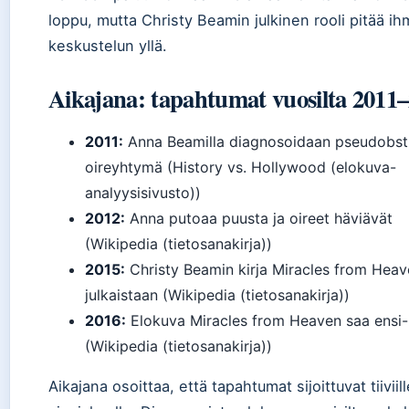
loppu, mutta Christy Beamin julkinen rooli pitää i
keskustelun yllä.
Aikajana: tapahtumat vuosilta 2011
2011:
Anna Beamilla diagnosoidaan pseudobst
oireyhtymä (History vs. Hollywood (elokuva-
analyysisivusto))
2012:
Anna putoaa puusta ja oireet häviävät
(Wikipedia (tietosanakirja))
2015:
Christy Beamin kirja Miracles from Hea
julkaistaan (Wikipedia (tietosanakirja))
2016:
Elokuva Miracles from Heaven saa ensi-
(Wikipedia (tietosanakirja))
Aikajana osoittaa, että tapahtumat sijoittuvat tiiviill