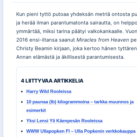
Kun pieni tyttö putoaa yhdeksän metriä ontosta p
ja herää ilman parantumatonta sairautta, on helpp
ymmärtää, miksi tarina päätyi valkokankaalle. Vuo
2016 ensi-iltansa saanut
Miracles from Heaven
pe
Christy Beamin kirjaan, joka kertoo hänen tyttäre
Annan elämästä ja äkillisestä parantumisesta.
4 LIITTYVAA ARTIKKELIA
Harry Wild Rooleissa
10 paunaa (lb) kilogrammoina – tarkka muunnos ja
esimerkit
Yksi Lensi Yli Käenpesän Rooleissa
WWW Ullapopken FI – Ulla Popkenin verkkokauppa