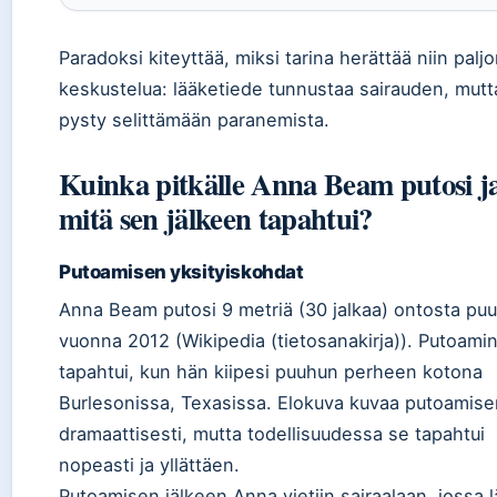
Paradoksi kiteyttää, miksi tarina herättää niin palj
keskustelua: lääketiede tunnustaa sairauden, mutt
pysty selittämään paranemista.
Kuinka pitkälle Anna Beam putosi j
mitä sen jälkeen tapahtui?
Putoamisen yksityiskohdat
Anna Beam putosi 9 metriä (30 jalkaa) ontosta puu
vuonna 2012 (Wikipedia (tietosanakirja)). Putoami
tapahtui, kun hän kiipesi puuhun perheen kotona
Burlesonissa, Texasissa. Elokuva kuvaa putoamise
dramaattisesti, mutta todellisuudessa se tapahtui
nopeasti ja yllättäen.
Putoamisen jälkeen Anna vietiin sairaalaan, jossa l