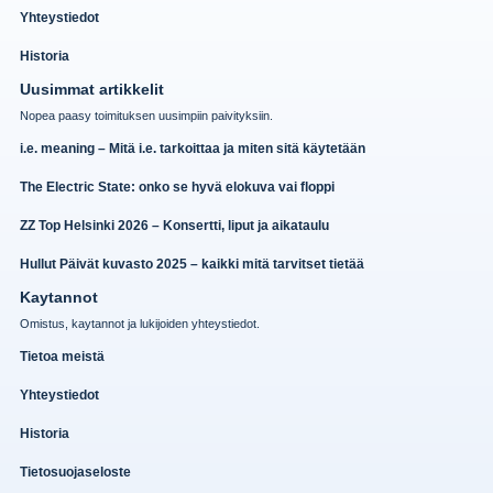
Yhteystiedot
Historia
Uusimmat artikkelit
Nopea paasy toimituksen uusimpiin paivityksiin.
i.e. meaning – Mitä i.e. tarkoittaa ja miten sitä käytetään
The Electric State: onko se hyvä elokuva vai floppi
ZZ Top Helsinki 2026 – Konsertti, liput ja aikataulu
Hullut Päivät kuvasto 2025 – kaikki mitä tarvitset tietää
Kaytannot
Omistus, kaytannot ja lukijoiden yhteystiedot.
Tietoa meistä
Yhteystiedot
Historia
Tietosuojaseloste