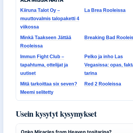
ALA MISSA NAITA
Kiiruna Talot Oy –
La Brea Rooleissa
muuttovalmis talopaketti 4
viikossa
Minkä Taakseen Jättää
Breaking Bad Roolei
Rooleissa
Immun Fight Club –
Pelko ja inho Las
tapahtuma, ottelijat ja
Vegasissa: opas, fakta
uutiset
tarina
Mitä tarkoittaa six seven?
Red 2 Rooleissa
Meemi selitetty
Usein kysytyt kysymykset
Onko Miracles from Heaven tositarina?