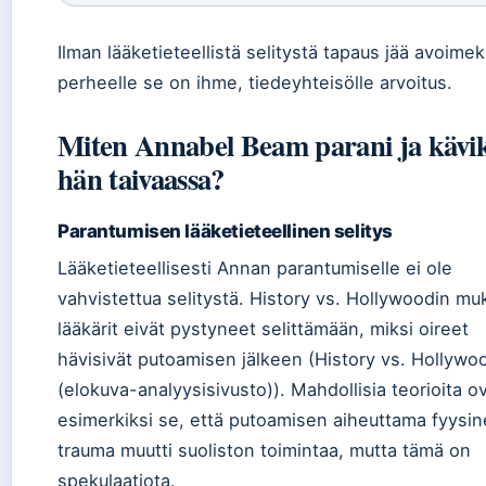
Ilman lääketieteellistä selitystä tapaus jää avoimek
perheelle se on ihme, tiedeyhteisölle arvoitus.
Miten Annabel Beam parani ja kävi
hän taivaassa?
Parantumisen lääketieteellinen selitys
Lääketieteellisesti Annan parantumiselle ei ole
vahvistettua selitystä. History vs. Hollywoodin m
lääkärit eivät pystyneet selittämään, miksi oireet
hävisivät putoamisen jälkeen (History vs. Hollywo
(elokuva-analyysisivusto)). Mahdollisia teorioita o
esimerkiksi se, että putoamisen aiheuttama fyysi
trauma muutti suoliston toimintaa, mutta tämä on
spekulaatiota.