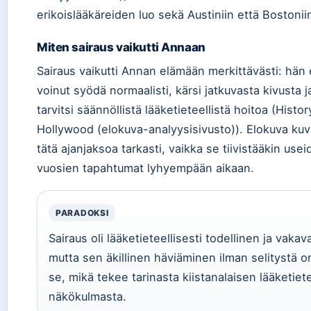
erikoislääkäreiden luo sekä Austiniin että Bostonii
Miten sairaus vaikutti Annaan
Sairaus vaikutti Annan elämään merkittävästi: hän 
voinut syödä normaalisti, kärsi jatkuvasta kivusta j
tarvitsi säännöllistä lääketieteellistä hoitoa (Histor
Hollywood (elokuva-analyysisivusto)). Elokuva ku
tätä ajanjaksoa tarkasti, vaikka se tiivistääkin use
vuosien tapahtumat lyhyempään aikaan.
PARADOKSI
Sairaus oli lääketieteellisesti todellinen ja vakav
mutta sen äkillinen häviäminen ilman selitystä o
se, mikä tekee tarinasta kiistanalaisen lääketiet
näkökulmasta.