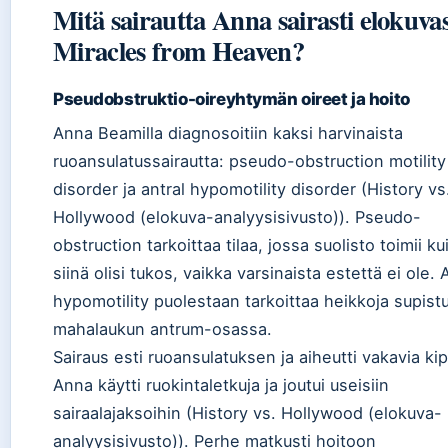
Mitä sairautta Anna sairasti elokuva
Miracles from Heaven?
Pseudobstruktio-oireyhtymän oireet ja hoito
Anna Beamilla diagnosoitiin kaksi harvinaista
ruoansulatussairautta: pseudo-obstruction motility
disorder ja antral hypomotility disorder (History vs
Hollywood (elokuva-analyysisivusto)). Pseudo-
obstruction tarkoittaa tilaa, jossa suolisto toimii ku
siinä olisi tukos, vaikka varsinaista estettä ei ole. 
hypomotility puolestaan tarkoittaa heikkoja supist
mahalaukun antrum-osassa.
Sairaus esti ruoansulatuksen ja aiheutti vakavia kip
Anna käytti ruokintaletkuja ja joutui useisiin
sairaalajaksoihin (History vs. Hollywood (elokuva-
analyysisivusto)). Perhe matkusti hoitoon