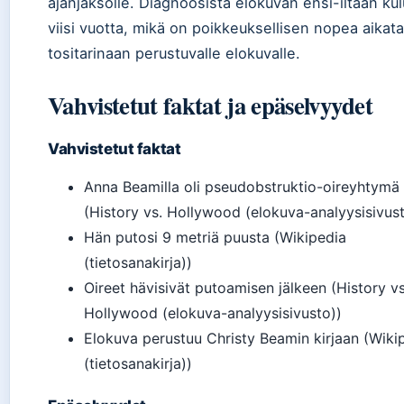
ajanjaksolle. Diagnoosista elokuvan ensi-iltaan kul
viisi vuotta, mikä on poikkeuksellisen nopea aikata
tositarinaan perustuvalle elokuvalle.
Vahvistetut faktat ja epäselvyydet
Vahvistetut faktat
Anna Beamilla oli pseudobstruktio-oireyhtymä
(History vs. Hollywood (elokuva-analyysisivust
Hän putosi 9 metriä puusta (Wikipedia
(tietosanakirja))
Oireet hävisivät putoamisen jälkeen (History vs
Hollywood (elokuva-analyysisivusto))
Elokuva perustuu Christy Beamin kirjaan (Wiki
(tietosanakirja))