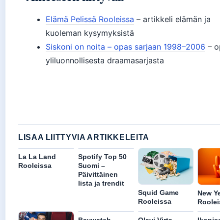
Elämä Pelissä Rooleissa
– artikkeli elämän ja
kuoleman kysymyksistä
Siskoni on noita – opas sarjaan 1998–2006
– o
yliluonnollisesta draamasarjasta
LISAA LIITTYVIA ARTIKKELEITA
La La Land
Spotify Top 50
Rooleissa
Suomi –
Päivittäinen
lista ja trendit
Squid Game
New Ye
Rooleissa
Roolei