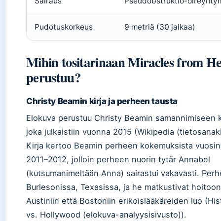
Sairaus
Pseudobstruktio-oireyhty
Pudotuskorkeus
9 metriä (30 jalkaa)
Mihin tositarinaan Miracles from H
perustuu?
Christy Beamin kirja ja perheen tausta
Elokuva perustuu Christy Beamin samannimiseen k
joka julkaistiin vuonna 2015 (Wikipedia (tietosanaki
Kirja kertoo Beamin perheen kokemuksista vuosin
2011–2012, jolloin perheen nuorin tytär Annabel
(kutsumanimeltään Anna) sairastui vakavasti. Perh
Burlesonissa, Texasissa, ja he matkustivat hoitoo
Austiniin että Bostoniin erikoislääkäreiden luo (His
vs. Hollywood (elokuva-analyysisivusto)).