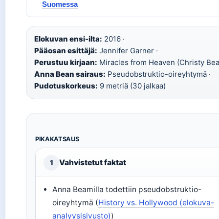
Suomessa
Elokuvan ensi-ilta:
2016 ·
Pääosan esittäjä:
Jennifer Garner ·
Perustuu kirjaan:
Miracles from Heaven (Christy Bea
Anna Bean sairaus:
Pseudobstruktio-oireyhtymä ·
Pudotuskorkeus:
9 metriä (30 jalkaa)
PIKAKATSAUS
Vahvistetut faktat
1
Anna Beamilla todettiin pseudobstruktio-
oireyhtymä (
History vs. Hollywood (elokuva-
analyysisivusto)
)