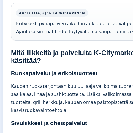
AUKIOLOAJOJEN TARKISTAMINEN
Erityisesti pyhäpäivien aikoihin aukioloajat voivat p
Ajantasaisimmat tiedot löytyvät aina kaupan omilta v
Mitä liikkeitä ja palveluita K-Citymark
käsittää?
Ruokapalvelut ja erikoistuotteet
Kaupan ruokatarjontaan kuuluu laaja valikoima tuoreita
saa kalaa, lihaa ja sushi-tuotteita. Lisäksi valikoima
tuotteita, grilliherkkuja, kaupan omaa paistopistettä s
kasvisruokavaihtoehtoja.
Sivuliikkeet ja oheispalvelut