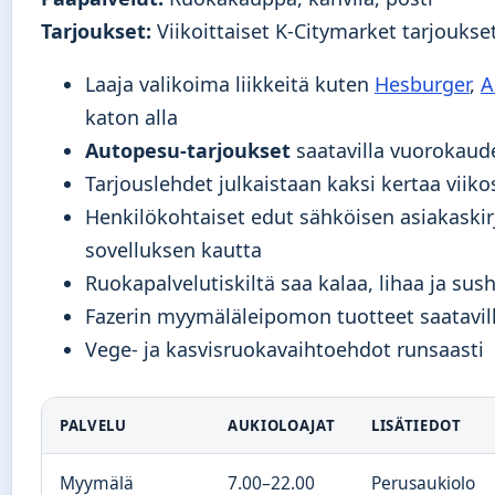
Tarjoukset:
Viikoittaiset K-Citymarket tarjoukse
Laaja valikoima liikkeitä kuten
Hesburger
,
A
katon alla
Autopesu-tarjoukset
saatavilla vuorokaud
Tarjouslehdet julkaistaan kaksi kertaa vii
Henkilökohtaiset edut sähköisen asiakaskir
sovelluksen kautta
Ruokapalvelutiskiltä saa kalaa, lihaa ja sush
Fazerin myymäläleipomon tuotteet saatavill
Vege- ja kasvisruokavaihtoehdot runsaasti
PALVELU
AUKIOLOAJAT
LISÄTIEDOT
Myymälä
7.00–22.00
Perusaukiolo