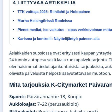
4 LIITTYVAA ARTIKKELIA
TTK voittaja 2025: Riihilahti ja Holopainen
Murha Helsingörissä Rooleissa
Pienet mediat, iso vaikutus – opas verkkovoiman mitt
Karisma ja kontrolli: Näyttelijäntyö paineen alla
Asiakkaiden suosiossa ovat erityisesti kaupan yhteydes
24 tunnin autopesu sekä laaja ruokapalvelutarjonta. 
olennaisimmat tiedot ajankohtaisista tarjouksista, auki
olevista palveluista helposti saavutettavaan muotoon.
Mitä tarjouksia K-Citymarket Päiväran
Sijainti:
Päivärannantie 18, Kuopio
Aukioloajat:
7–22 (perusaukiolo)
Pääpalvelut:
Ruokakauppa, kahvila, posti