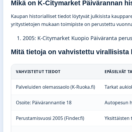
Mikä on K-Citymarket Päivärannan hi
Kaupan historialliset tiedot löytyvät julkisista kauppar
yritystietojen mukaan toimipiste on perustettu vuonn
2005
: K-Citymarket Kuopio Päiväranta perust
Mitä tietoja on vahvistettu virallisista
VAHVISTETUT TIEDOT
EPÄSELVÄT T
Palveluiden olemassaolo (K-Ruoka.fi)
Tarkat aukiol
Osoite: Päivärannantie 18
Autopesun h
Perustamisvuosi 2005 (Finder.fi)
Yksittäisten