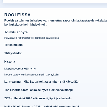
ROOLEISSA
Rooleissa toimitus julkaisee varmennettua raportointia, taustapaivityksia ja
korjauksia selkein lahdeviittein.
Toimituspoyta
Paivapaiva raportointisykli jatkuvilla paivityksilla.
Tietoa meistä
Yhteystiedot
Historia
Uusimmat artikkelit
Nopea paasy toimituksen uusimpiin paivityksiin.
i.e. meaning – Mitä i.e. tarkoittaa ja miten sitä käytetään
The Electric State: onko se hyvä elokuva vai floppi
ZZ Top Helsinki 2026 – Konsertti, liput ja aikataulu
Hullut Päivät kuvasto 2025 – kaikki mitä tarvitset tietää