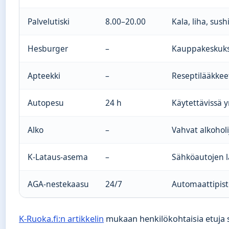
Palvelutiski
8.00–20.00
Kala, liha, sush
Hesburger
–
Kauppakeskuks
Apteekki
–
Reseptilääkkeet
Autopesu
24 h
Käytettävissä 
Alko
–
Vahvat alkohol
K-Lataus-asema
–
Sähköautojen l
AGA-nestekaasu
24/7
Automaattipist
K-Ruoka.fi:n artikkelin
mukaan henkilökohtaisia etuja s