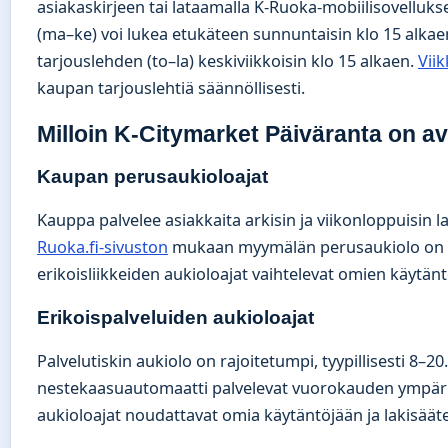
asiakaskirjeen tai lataamalla K-Ruoka-mobiilisovelluks
(ma–ke) voi lukea etukäteen sunnuntaisin klo 15 alkaen
tarjouslehden (to–la) keskiviikkoisin klo 15 alkaen.
Viik
kaupan tarjouslehtiä säännöllisesti.
Milloin K-Citymarket Päiväranta on a
Kaupan perusaukioloajat
Kauppa palvelee asiakkaita arkisin ja viikonloppuisin laa
Ruoka.fi-sivuston
mukaan myymälän perusaukiolo on 7–
erikoisliikkeiden aukioloajat vaihtelevat omien käytä
Erikoispalveluiden aukioloajat
Palvelutiskin aukiolo on rajoitetumpi, tyypillisesti 8–2
nestekaasuautomaatti palvelevat vuorokauden ympäri.
aukioloajat noudattavat omia käytäntöjään ja lakisääte