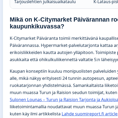
Tarjouslehtien julkaisuaikataulu
K-Lataus-pis
Mikä on K-Citymarket Päivärannan ro
kaupunkikuvassa?
K-Citymarket Päiväranta toimii merkittävänä kaupalli
Päivärannassa. Hypermarket-palvelutarjonta kattaa ar
erikoisliikkeiden kautta autojen ylläpitoon. Toimipiste
asukkaita että ohikulkuliikennettä valtatie 5:n läheisyy
Kaupan konseptiin kuuluu monipuolisten palveluiden
alle, mikä näkyy erityisesti 24 tunnin autopesun, aptee
ruokatarjonnan yhdistelmässä. Samankaltaista liiketo
muun muassa Turun ja Raision seudun toimijat, kuten k
Sulonen Lounas – Turun ja Raision Tarjonta ja Aukioloa
liiketoimintamallia noudattavat muun muassa Turun ja
kuten käy ilmi artikkelista
Lahde suomireport.fi article