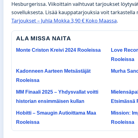
Hesburgerissa. Viikoittain vaihtuvat tarjoukset löyty
sovelluksesta. Lisää kauppatarjouksia voit tarkastella
Tarjoukset – Juhla Mokka 3,90 € Koko Maassa
.
ALA MISSA NAITA
Monte Criston Kreivi 2024 Rooleissa
Love Recor
Rooleissa
Kadonneen Aarteen Metsästäjät
Murha Sand
Rooleissa
MM Finaali 2025 – Yhdysvallat voitti
Mielensäpah
historian ensimmäisen kullan
Etsimässä 
Hobitti – Smaugin Autioittama Maa
Mission: Im
Rooleissa
Rooleissa