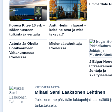
Emmerdale R
Foreca Kitee 10 vrk –
Antti Herlinin lapset –
sääennusteen
keitä he ovat ja mitä
tulkinta ja vertailu
tekevät?
Asterix Ja Obelix
Mielensäpahoittaja
Lohikäärmeen
Rooleissa
Valtakunnassa
Rooleissa
J Edgar Hoov
Pitkäaikainen
Johtaja ja
Yksityiseläm
KIRJOITTAJASTA
Mikael Sami Laaksonen Lehtinen
Julkaisemme päivittäin faktapohjaista sisältöä ja
tarkistuksella.