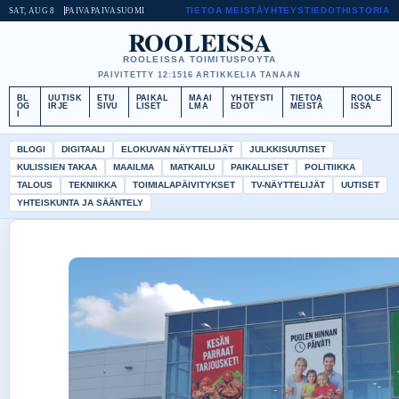
TIETOA MEISTÄ
YHTEYSTIEDOT
HISTORIA
SAT, AUG 8
PAIVAPAIVA
SUOMI
ROOLEISSA
ROOLEISSA TOIMITUSPOYTA
PAIVITETTY 12:15
16 ARTIKKELIA TANAAN
BL
UUTISK
ETU
PAIKAL
MAAI
YHTEYSTI
TIETOA
ROOLE
OG
IRJE
SIVU
LISET
LMA
EDOT
MEISTÄ
ISSA
I
BLOGI
DIGITAALI
ELOKUVAN NÄYTTELIJÄT
JULKKISUUTISET
KULISSIEN TAKAA
MAAILMA
MATKAILU
PAIKALLISET
POLITIIKKA
TALOUS
TEKNIIKKA
TOIMIALAPÄIVITYKSET
TV-NÄYTTELIJÄT
UUTISET
YHTEISKUNTA JA SÄÄNTELY