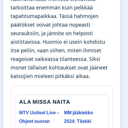
tarkoittaa enemmän kuin pelkkää
tapahtumapaikkaa. Tässä hahmojen
päätökset voivat johtaa nopeasti
seurauksiin, ja jännite on helposti
aistittavissa. Huomio ei usein kohdistu
itse peliin, vaan siihen, miten ihmiset
reagoivat vaikeassa tilanteessa. Siksi
monet tällaiset kohtaukset ovat jääneet
katsojien mieleen pitkäksi aikaa.
ALA MISSA NAITA
MTV Uutiset Live –
MM jääkiekko
Ohjeet suoran
2024: Tšekki