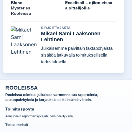
Blanc
Excelissä – opas
Rooleissa
Mysteries
aloittelijoille
Rooleissa
KIRJOITTAJASTA
Mikael Sami Laaksonen
Lehtinen
Julkaisemme päivittäin faktapohjaista
sisältöä jatkuvalla toimituksellisella
tarkistuksella.
ROOLEISSA
Rooleissa toimitus julkaisee varmennettua raportointia,
taustapaivityksia ja korjauksia selkein lahdeviittein.
Toimituspoyta
Aamupaiva raportointisykli jatkuvilla paivityksilla.
Tietoa meistä