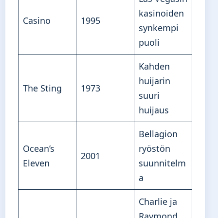
kasinoiden
Casino
1995
synkempi
puoli
Kahden
huijarin
The Sting
1973
suuri
huijaus
Bellagion
Ocean’s
ryöstön
2001
Eleven
suunnitelm
a
Charlie ja
Raymond