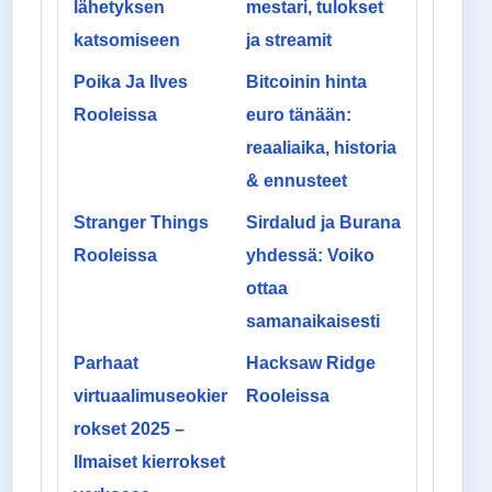
lähetyksen
mestari, tulokset
katsomiseen
ja streamit
Poika Ja Ilves
Bitcoinin hinta
Rooleissa
euro tänään:
reaaliaika, historia
& ennusteet
Stranger Things
Sirdalud ja Burana
Rooleissa
yhdessä: Voiko
ottaa
samanaikaisesti
Parhaat
Hacksaw Ridge
virtuaalimuseokier
Rooleissa
rokset 2025 –
Ilmaiset kierrokset