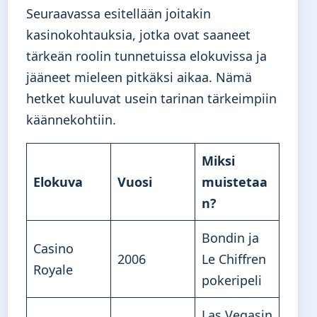
Seuraavassa esitellään joitakin
kasinokohtauksia, jotka ovat saaneet
tärkeän roolin tunnetuissa elokuvissa ja
jääneet mieleen pitkäksi aikaa. Nämä
hetket kuuluvat usein tarinan tärkeimpiin
käännekohtiin.
Miksi
Elokuva
Vuosi
muistetaa
n?
Bondin ja
Casino
2006
Le Chiffren
Royale
pokeripeli
Las Vegasin