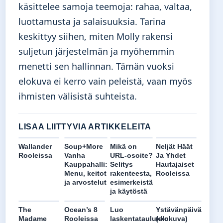
käsittelee samoja teemoja: rahaa, valtaa,
luottamusta ja salaisuuksia. Tarina
keskittyy siihen, miten Molly rakensi
suljetun järjestelmän ja myöhemmin
menetti sen hallinnan. Tämän vuoksi
elokuva ei kerro vain peleistä, vaan myös
ihmisten välisistä suhteista.
LISAA LIITTYVIA ARTIKKELEITA
Wallander
Soup+More
Mikä on
Neljät Häät
Rooleissa
Vanha
URL-osoite?
Ja Yhdet
Kauppahalli:
Selitys
Hautajaiset
Menu, keitot
rakenteesta,
Rooleissa
ja arvostelut
esimerkeistä
ja käytöstä
The
Ocean’s 8
Luo
Ystävänpäivä
Madame
Rooleissa
laskentataulukko
(elokuva)