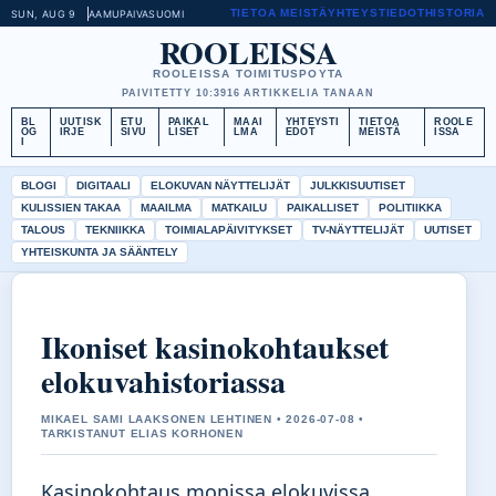
TIETOA MEISTÄ
YHTEYSTIEDOT
HISTORIA
SUN, AUG 9
AAMUPAIVA
SUOMI
ROOLEISSA
ROOLEISSA TOIMITUSPOYTA
PAIVITETTY 10:39
16 ARTIKKELIA TANAAN
BL
UUTISK
ETU
PAIKAL
MAAI
YHTEYSTI
TIETOA
ROOLE
OG
IRJE
SIVU
LISET
LMA
EDOT
MEISTÄ
ISSA
I
BLOGI
DIGITAALI
ELOKUVAN NÄYTTELIJÄT
JULKKISUUTISET
KULISSIEN TAKAA
MAAILMA
MATKAILU
PAIKALLISET
POLITIIKKA
TALOUS
TEKNIIKKA
TOIMIALAPÄIVITYKSET
TV-NÄYTTELIJÄT
UUTISET
YHTEISKUNTA JA SÄÄNTELY
Ikoniset kasinokohtaukset
elokuvahistoriassa
MIKAEL SAMI LAAKSONEN LEHTINEN • 2026-07-08 •
TARKISTANUT ELIAS KORHONEN
Kasinokohtaus monissa elokuvissa