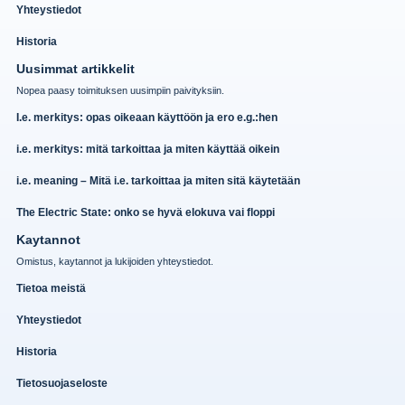
Yhteystiedot
Historia
Uusimmat artikkelit
Nopea paasy toimituksen uusimpiin paivityksiin.
I.e. merkitys: opas oikeaan käyttöön ja ero e.g.:hen
i.e. merkitys: mitä tarkoittaa ja miten käyttää oikein
i.e. meaning – Mitä i.e. tarkoittaa ja miten sitä käytetään
The Electric State: onko se hyvä elokuva vai floppi
Kaytannot
Omistus, kaytannot ja lukijoiden yhteystiedot.
Tietoa meistä
Yhteystiedot
Historia
Tietosuojaseloste