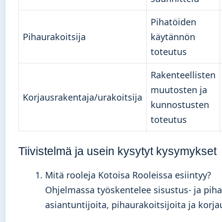
Pihatöiden
Pihaurakoitsija
käytännön
toteutus
Rakenteellisten
muutosten ja
Korjausrakentaja/urakoitsija
kunnostusten
toteutus
Tiivistelmä ja usein kysytyt kysymykset
Mitä rooleja Kotoisa Rooleissa esiintyy?
Ohjelmassa työskentelee sisustus- ja pih
asiantuntijoita, pihaurakoitsijoita ja korja