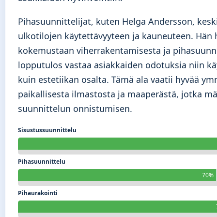
Pihasuunnittelijat, kuten Helga Andersson, keskit
ulkotilojen käytettävyyteen ja kauneuteen. Hän 
kokemustaan viherrakentamisesta ja pihasuunnit
lopputulos vastaa asiakkaiden odotuksia niin k
kuin estetiikan osalta. Tämä ala vaatii hyvää y
paikallisesta ilmastosta ja maaperästä, jotka mä
suunnittelun onnistumisen.
Sisustussuunnittelu
Pihasuunnittelu
70%
Pihaurakointi