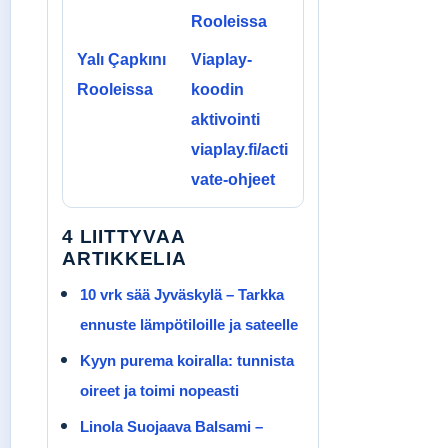
Rooleissa
Yalı Çapkını
Viaplay-
Rooleissa
koodin
aktivointi
viaplay.fi/acti
vate-ohjeet
4 LIITTYVAA
ARTIKKELIA
10 vrk sää Jyväskylä – Tarkka
ennuste lämpötiloille ja sateelle
Kyyn purema koiralla: tunnista
oireet ja toimi nopeasti
Linola Suojaava Balsami –