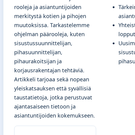
rooleja ja asiantuntijoiden
Tärke
merkitystä kotien ja pihojen
asiant
muutoksissa. Tarkastelemme
Yhteis
ohjelman päärooleja, kuten
loppu
sisustussuunnittelijan,
Uusim
pihasuunnittelijan,
sisust
pihaurakoitsijan ja
pihasu
korjausrakentajan tehtäviä.
Artikkeli tarjoaa sekä nopean
yleiskatsauksen että syvällisiä
taustatietoja, jotka perustuvat
ajantasaiseen tietoon ja
asiantuntijoiden kokemukseen.