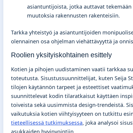
asiantuntijoista, jotka auttavat tekemään 
muutoksia rakennusten rakenteisiin.
Tarkka yhteistyö ja asiantuntijoiden monipuolise
olennainen osa ohjelman viehättävyyttä ja onni
Roolien yksityiskohtainen esittely
Kotien ja pihojen uudistaminen vaatii tarkkaa su
toteutusta. Sisustussuunnittelijat, kuten Seija S
tilojen käytännön tarpeet ja esteettiset vaatimu
suunnittelevat kodin tilaratkaisut käyttäen insp
toiveista sekä uusimmista design-trendeistä. Si
vaikutuksia kotien viihtyisyyteen on tutkittu esi
tieteellisessä tutkimuksessa
, joka analysoi sisu
asukkaiden hyvinvointiin.