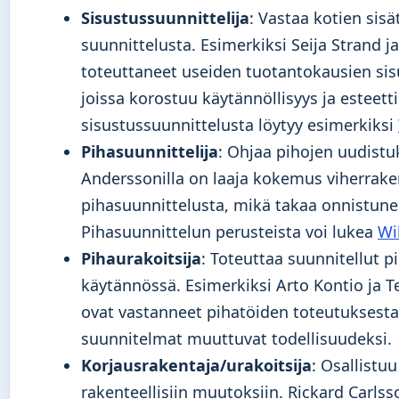
Sisustussuunnittelija
: Vastaa kotien sisä
suunnittelusta. Esimerkiksi Seija Strand ja
toteuttaneet useiden tuotantokausien sis
joissa korostuu käytännöllisyys ja esteetti
sisustussuunnittelusta löytyy esimerkiksi
Pihasuunnittelija
: Ohjaa pihojen uudistu
Anderssonilla on laaja kokemus viherrake
pihasuunnittelusta, mikä takaa onnistunee
Pihasuunnittelun perusteista voi lukea
Wi
Pihaurakoitsija
: Toteuttaa suunnitellut p
käytännössä. Esimerkiksi Arto Kontio ja 
ovat vastanneet pihatöiden toteutuksesta 
suunnitelmat muuttuvat todellisuudeksi.
Korjausrakentaja/urakoitsija
: Osallistuu
rakenteellisiin muutoksiin. Rickard Carlss