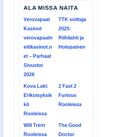
ALA MISSA NAITA
Verovapaat
TTK voittaja
Kasinot
2025:
verovapaatn
Riihilahti ja
ettikasinot.n
Holopainen
et – Parhaat
Sivustot
2026
Kova Laki:
2 Fast 2
Erikoisyksik
Furious
kö
Rooleissa
Rooleissa
Will Trent
The Good
Rooleissa
Doctor