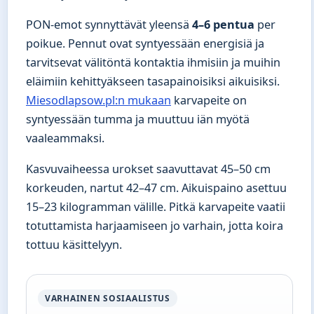
PON-emot synnyttävät yleensä
4–6 pentua
per
poikue. Pennut ovat syntyessään energisiä ja
tarvitsevat välitöntä kontaktia ihmisiin ja muihin
eläimiin kehittyäkseen tasapainoisiksi aikuisiksi.
Miesodlapsow.pl:n mukaan
karvapeite on
syntyessään tumma ja muuttuu iän myötä
vaaleammaksi.
Kasvuvaiheessa urokset saavuttavat 45–50 cm
korkeuden, nartut 42–47 cm. Aikuispaino asettuu
15–23 kilogramman välille. Pitkä karvapeite vaatii
totuttamista harjaamiseen jo varhain, jotta koira
tottuu käsittelyyn.
VARHAINEN SOSIAALISTUS