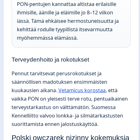
PON-pentujen kannattaa altistaa erilaisille
ihmisille, äänille ja eläimille jo 8–12 viikon
iässä. Tämä ehkäisee hermostuneisuutta ja
kehittää rodulle tyypillistä itsevarmuutta
myöhemmässä elämässä.
Terveydenhoito ja rokotukset
Pennut tarvitsevat perusrokotukset ja
säännöllisen madotuksen ensimmäisten
kuukausien aikana.
Vetamicus korostaa
, että
vaikka PON on yleisesti terve rotu, pentuaikainen
terveystarkastus on välttämätön. Suomessa
Kennelliitto valvoo lonkka- ja silmätarkastusten
suorittamista ennen jalostuskäyttöä.
Polski owczarek nizinny kokemuksia