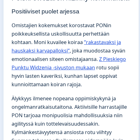
Positiiviset puolet arjessa
Omistajien kokemukset korostavat PONin
poikkeuksellista uskollisuutta perhettään
kohtaan. Moni kuvailee koiraa
”rakastavaksi ja
hauskaksi karvapalloksi”
, joka muodostaa syvän
emotionaalisen siteen omistajaansa.
Z Pieskiego
Punktu Widzenia -sivuston mukaan
rotu sopii
hyvin lasten kaveriksi, kunhan lapset oppivat
kunnioittamaan koiran rajoja.
Älykkyys ilmenee nopeana oppimiskykynä ja
ongelmanratkaisutaitona. Aktiivisille harrastajille
PON tarjoaa monipuolisia mahdollisuuksia niin
agilityssä kuin tottelevaisuudessakin.
Kylmänkestävyytensä ansiosta rotu viihtyy