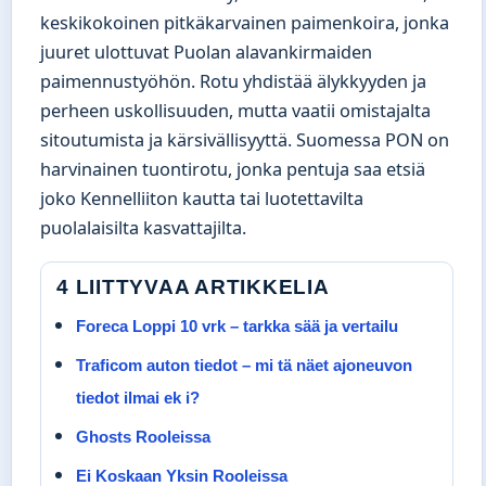
keskikokoinen pitkäkarvainen paimenkoira, jonka
juuret ulottuvat Puolan alavankirmaiden
paimennustyöhön. Rotu yhdistää älykkyyden ja
perheen uskollisuuden, mutta vaatii omistajalta
sitoutumista ja kärsivällisyyttä. Suomessa PON on
harvinainen tuontirotu, jonka pentuja saa etsiä
joko Kennelliiton kautta tai luotettavilta
puolalaisilta kasvattajilta.
4 LIITTYVAA ARTIKKELIA
Foreca Loppi 10 vrk – tarkka sää ja vertailu
Traficom auton tiedot – mi tä näet ajoneuvon
tiedot ilmai ek i?
Ghosts Rooleissa
Ei Koskaan Yksin Rooleissa