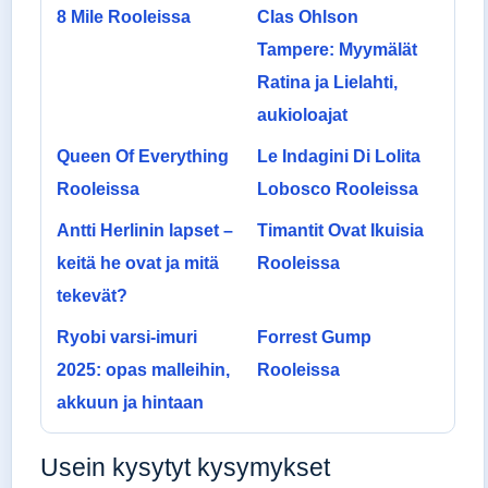
8 Mile Rooleissa
Clas Ohlson
Tampere: Myymälät
Ratina ja Lielahti,
aukioloajat
Queen Of Everything
Le Indagini Di Lolita
Rooleissa
Lobosco Rooleissa
Antti Herlinin lapset –
Timantit Ovat Ikuisia
keitä he ovat ja mitä
Rooleissa
tekevät?
Ryobi varsi-imuri
Forrest Gump
2025: opas malleihin,
Rooleissa
akkuun ja hintaan
Usein kysytyt kysymykset