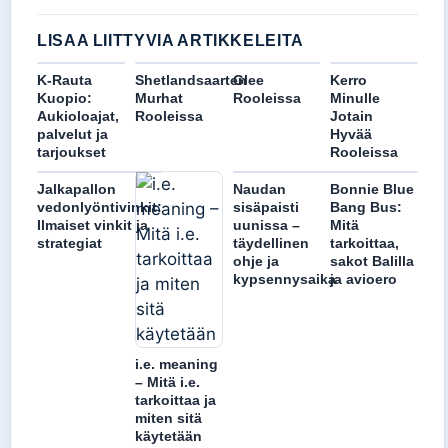
LISAA LIITTYVIA ARTIKKELEITA
K-Rauta
Shetlandsaarten
Glee
Kerro
Kuopio:
Murhat
Rooleissa
Minulle
Aukioloajat,
Rooleissa
Jotain
palvelut ja
Hyvää
tarjoukset
Rooleissa
Jalkapallon
Naudan
Bonnie Blue
vedonlyöntivinkit:
sisäpaisti
Bang Bus:
Ilmaiset vinkit ja
uunissa –
Mitä
strategiat
täydellinen
tarkoittaa,
ohje ja
sakot Balilla
kypsennysaika
ja avioero
i.e. meaning
– Mitä i.e.
tarkoittaa ja
miten sitä
käytetään