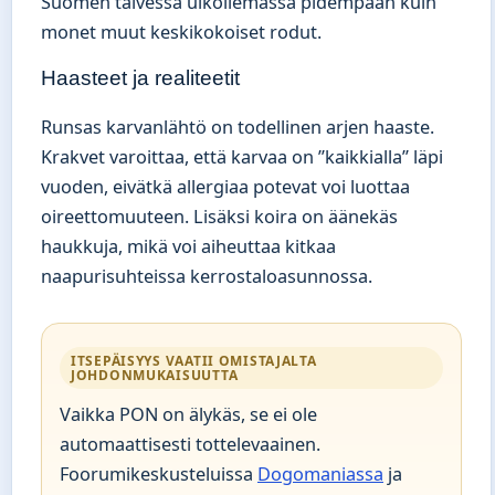
Suomen talvessa ulkoilemassa pidempään kuin
monet muut keskikokoiset rodut.
Haasteet ja realiteetit
Runsas karvanlähtö on todellinen arjen haaste.
Krakvet varoittaa, että karvaa on ”kaikkialla” läpi
vuoden, eivätkä allergiaa potevat voi luottaa
oireettomuuteen. Lisäksi koira on äänekäs
haukkuja, mikä voi aiheuttaa kitkaa
naapurisuhteissa kerrostaloasunnossa.
ITSEPÄISYYS VAATII OMISTAJALTA
JOHDONMUKAISUUTTA
Vaikka PON on älykäs, se ei ole
automaattisesti tottelevaainen.
Foorumikeskusteluissa
Dogomaniassa
ja