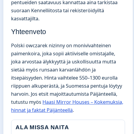
pentueiden saatavuus kannattaa aina tarkistaa
suoraan Kennelliitosta tai rekisteröidyiltä
kasvattajilta.
Yhteenveto
Polski owczarek nizinny on monivivahteinen
paimenkoira, joka sopii aktiiviselle omistajalle,
joka arvostaa älykkyyttä ja uskollisuutta mutta
sietää myös runsaan karvanlähdön ja
itsepäisyyden. Hinta vaihtelee 550–1300 eurolla
riippuen alkuperästä, ja Suomessa pentuja löytyy
harvoin. Jos etsit majoittautumista Päijänteellä,
tutustu myös
Haasi Mirror Houses – Kokemuksia,
hinnat ja faktat Päijänteellä
.
ALA MISSA NAITA