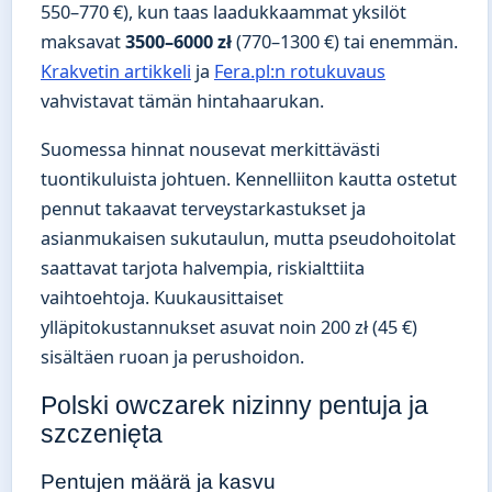
550–770 €), kun taas laadukkaammat yksilöt
maksavat
3500–6000 zł
(770–1300 €) tai enemmän.
Krakvetin artikkeli
ja
Fera.pl:n rotukuvaus
vahvistavat tämän hintahaarukan.
Suomessa hinnat nousevat merkittävästi
tuontikuluista johtuen. Kennelliiton kautta ostetut
pennut takaavat terveystarkastukset ja
asianmukaisen sukutaulun, mutta pseudohoitolat
saattavat tarjota halvempia, riskialttiita
vaihtoehtoja. Kuukausittaiset
ylläpitokustannukset asuvat noin 200 zł (45 €)
sisältäen ruoan ja perushoidon.
Polski owczarek nizinny pentuja ja
szczenięta
Pentujen määrä ja kasvu