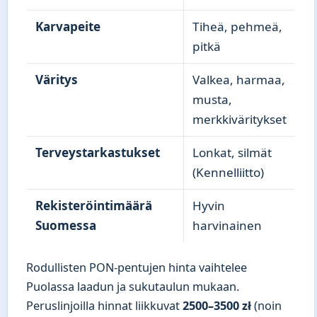
Karvapeite
Tiheä, pehmeä,
pitkä
Väritys
Valkea, harmaa,
musta,
merkkiväritykset
Terveystarkastukset
Lonkat, silmät
(Kennelliitto)
Rekisteröintimäärä
Hyvin
Suomessa
harvinainen
Rodullisten PON-pentujen hinta vaihtelee
Puolassa laadun ja sukutaulun mukaan.
Peruslinjoilla hinnat liikkuvat
2500–3500 zł
(noin