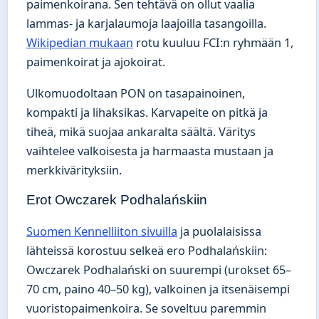
paimenkoirana. Sen tehtävä on ollut vaalia
lammas- ja karjalaumoja laajoilla tasangoilla.
Wikipedian mukaan
rotu kuuluu FCI:n ryhmään 1,
paimenkoirat ja ajokoirat.
Ulkomuodoltaan PON on tasapainoinen,
kompakti ja lihaksikas. Karvapeite on pitkä ja
tiheä, mikä suojaa ankaralta säältä. Väritys
vaihtelee valkoisesta ja harmaasta mustaan ja
merkkivärityksiin.
Erot Owczarek Podhalańskiin
Suomen Kennelliiton sivuilla
ja puolalaisissa
lähteissä korostuu selkeä ero Podhalańskiin:
Owczarek Podhalański on suurempi (urokset 65–
70 cm, paino 40–50 kg), valkoinen ja itsenäisempi
vuoristopaimenkoira. Se soveltuu paremmin