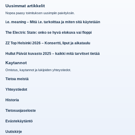
Uusimmat artikkelit
Nopea paasy toimituksen uusimpiin paivityksiin.
i.e. meaning – Mitä i.e. tarkoittaa ja miten sitä käytetään
The Electric State: onko se hyvä elokuva vai floppi
ZZ Top Helsinki 2026 – Konsertti, liput ja aikataulu
Hullut Päivät kuvasto 2025 – kaikki mitä tarvitset tietää
Kaytannot
Omistus, kaytannot ja lukijoiden yhteystiedot.
Tietoa meistä
Yhteystiedot
Historia
Tietosuojaseloste
Evästekäytäntö
Uutiskirje