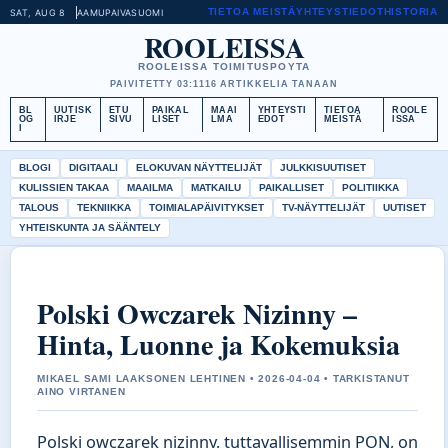
TIETOA MEISTÄ
YHTEYSTIEDOT
HISTORIA
SAT, AUG 8
AAMUPAIVA
SUOMI
ROOLEISSA
ROOLEISSA TOIMITUSPOYTA
PAIVITETTY 03:11
16 ARTIKKELIA TANAAN
BL
UUTISK
ETU
PAIKAL
MAAI
YHTEYSTI
TIETOA
ROOLE
OG
IRJE
SIVU
LISET
LMA
EDOT
MEISTÄ
ISSA
I
BLOGI
DIGITAALI
ELOKUVAN NÄYTTELIJÄT
JULKKISUUTISET
KULISSIEN TAKAA
MAAILMA
MATKAILU
PAIKALLISET
POLITIIKKA
TALOUS
TEKNIIKKA
TOIMIALAPÄIVITYKSET
TV-NÄYTTELIJÄT
UUTISET
YHTEISKUNTA JA SÄÄNTELY
Polski Owczarek Nizinny –
Hinta, Luonne ja Kokemuksia
MIKAEL SAMI LAAKSONEN LEHTINEN • 2026-04-04 • TARKISTANUT
AINO VIRTANEN
Polski owczarek nizinny, tuttavallisemmin PON, on