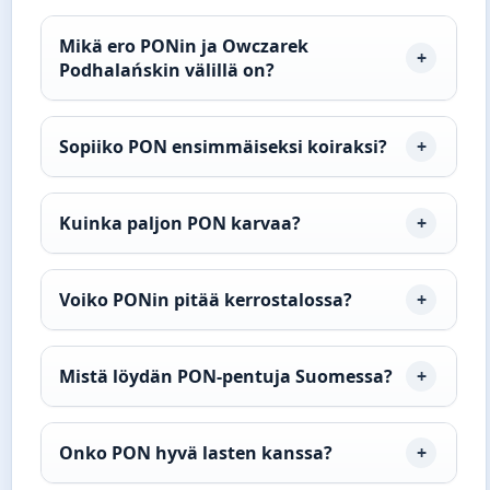
Mikä ero PONin ja Owczarek
Podhalańskin välillä on?
Sopiiko PON ensimmäiseksi koiraksi?
Kuinka paljon PON karvaa?
Voiko PONin pitää kerrostalossa?
Mistä löydän PON-pentuja Suomessa?
Onko PON hyvä lasten kanssa?