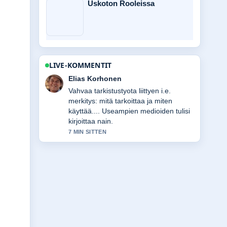
Uskoton Rooleissa
LIVE-KOMMENTIT
Noora Niemi
Hyva yhteenveto aiheesta i.e. meaning
– Mitä i.e. tarkoittaa ja.... Tama on
tahan mennessa selkein kooste
tanaan.
9 MIN SITTEN