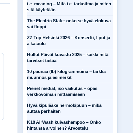
i.e. meaning – Mitä i.e. tarkoittaa ja miten
sitä käytetään
The Electric State: onko se hyvä elokuva
vai floppi
ZZ Top Helsinki 2026 – Konsertti, liput ja
aikataulu
Hullut Päivät kuvasto 2025 – kaikki mitä
tarvitset tietää
10 paunaa (lb) kilogrammoina – tarkka
muunnos ja esimerkit
Pienet mediat, iso vaikutus – opas
verkkovoiman mittaamiseen
Hyvä kipulääke hermokipuun – mikä
auttaa parhaiten
K18 AirWash kuivashampoo – Onko
hintansa arvoinen? Arvostelu