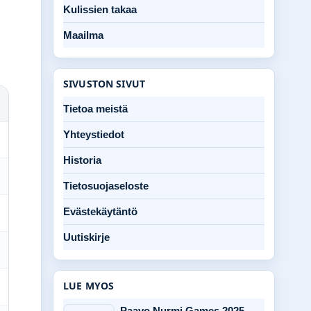
Kulissien takaa
Maailma
SIVUSTON SIVUT
Tietoa meistä
Yhteystiedot
Historia
Tietosuojaseloste
Evästekäytäntö
Uutiskirje
LUE MYOS
Paavo Nurmi Games 2025 –