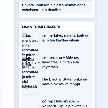
Dakota Johnsonin alastonkuvat: opas
vahvistettuihin tietoihin
LISAA TOIMITUKSELTA
i.e. merkitys: mitä tarkoittaa
ja miten käyttää oikein
i.e. meaning – Mitä i.e.
tarkoittaa ja miten sitä
käytetään
The Electric State: onko se
hyvä elokuva vai floppi
ZZ Top Helsinki 2026 –
Konsertti, liput ja aikataulu