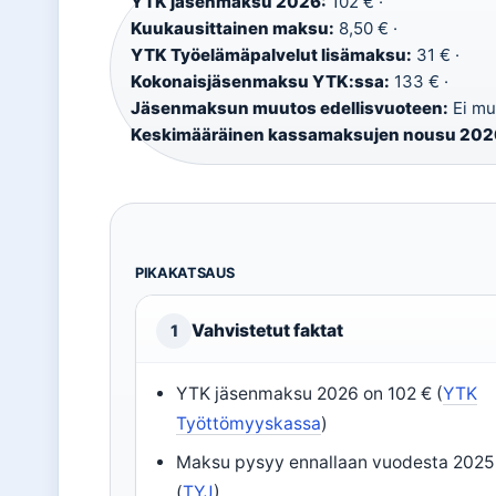
YTK jäsenmaksu 2026:
102 € ·
Kuukausittainen maksu:
8,50 € ·
YTK Työelämäpalvelut lisämaksu:
31 € ·
Kokonaisjäsenmaksu YTK:ssa:
133 € ·
Jäsenmaksun muutos edellisvuoteen:
Ei mu
Keskimääräinen kassamaksujen nousu 202
PIKAKATSAUS
Vahvistetut faktat
1
YTK jäsenmaksu 2026 on 102 € (
YTK
Työttömyyskassa
)
Maksu pysyy ennallaan vuodesta 2025
(
TYJ
)