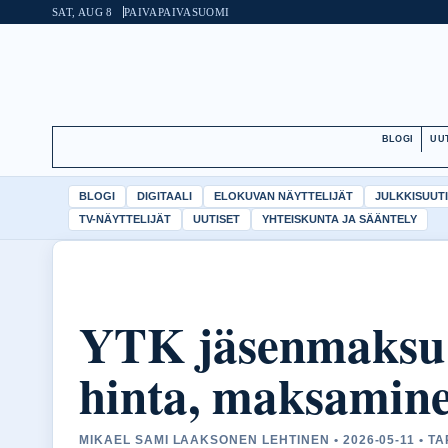
SAT, AUG 8
PAIVAPAIVA
SUOMI
BLOGI
UU
BLOGI
DIGITAALI
ELOKUVAN NÄYTTELIJÄT
JULKKISUUT
TV-NÄYTTELIJÄT
UUTISET
YHTEISKUNTA JA SÄÄNTELY
YTK jäsenmaksu 
hinta, maksaminen
MIKAEL SAMI LAAKSONEN LEHTINEN • 2026-05-11 • T