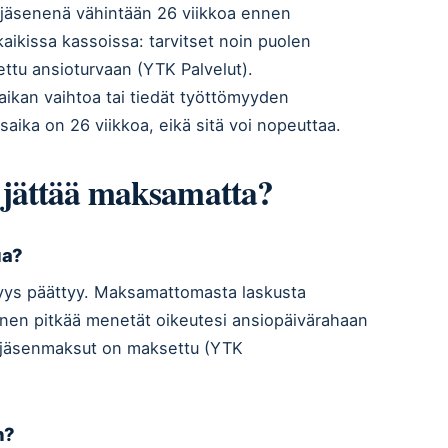
 jäsenenä vähintään 26 viikkoa ennen
ikissa kassoissa: tarvitset noin puolen
ttu ansioturvaan (YTK Palvelut).
aikan vaihtoa tai tiedät työttömyyden
saika on 26 viikkoa, eikä sitä voi nopeuttaa.
jättää maksamatta?
ua?
yys päättyy. Maksamattomasta laskusta
nen pitkää menetät oikeutesi ansiopäivärahaan
ä jäsenmaksut on maksettu (YTK
n?