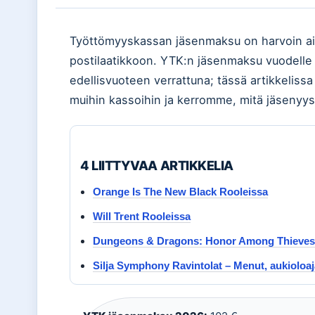
Työttömyyskassan jäsenmaksu on harvoin aihe
postilaatikkoon. YTK:n jäsenmaksu vuodelle 
edellisvuoteen verrattuna; tässä artikkelis
muihin kassoihin ja kerromme, mitä jäsenyys 
4 LIITTYVAA ARTIKKELIA
Orange Is The New Black Rooleissa
Will Trent Rooleissa
Dungeons & Dragons: Honor Among Thieves
Silja Symphony Ravintolat – Menut, aukioloaja