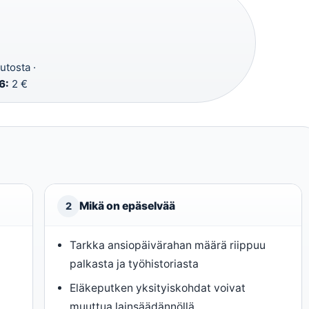
utosta ·
6:
2 €
Mikä on epäselvää
2
Tarkka ansiopäivärahan määrä riippuu
palkasta ja työhistoriasta
Eläkeputken yksityiskohdat voivat
muuttua lainsäädännöllä