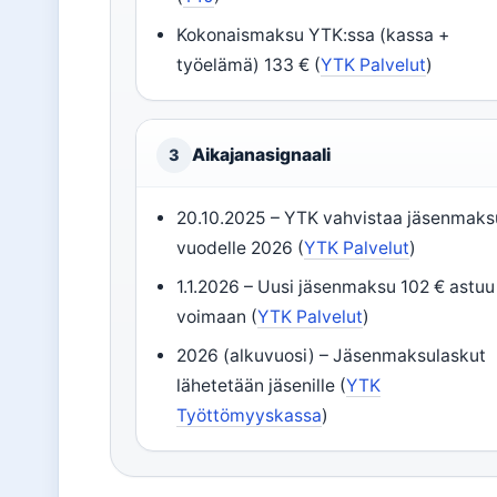
Kokonaismaksu YTK:ssa (kassa +
työelämä) 133 € (
YTK Palvelut
)
Aikajanasignaali
3
20.10.2025
– YTK vahvistaa jäsenmaks
vuodelle 2026 (
YTK Palvelut
)
1.1.2026
– Uusi jäsenmaksu 102 € astuu
voimaan (
YTK Palvelut
)
2026 (alkuvuosi)
– Jäsenmaksulaskut
lähetetään jäsenille (
YTK
Työttömyyskassa
)