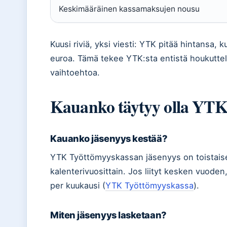
Keskimääräinen kassamaksujen nousu
Kuusi riviä, yksi viesti: YTK pitää hintansa,
euroa. Tämä tekee YTK:sta entistä houkuttele
vaihtoehtoa.
Kauanko täytyy olla YTK
Kauanko jäsenyys kestää?
YTK Työttömyyskassan jäsenyys on toistais
kalenterivuosittain. Jos liityt kesken vuod
per kuukausi (
YTK Työttömyyskassa
).
Miten jäsenyys lasketaan?