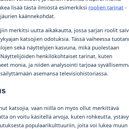
ukea lisää tästä ilmiöstä esimerkiksi
roolien tarinat
-
lijäurien käännekohdat.
 merkitsi uutta aikakautta, jossa sarjan roolit saiv
yajan katsojien odotuksia. Tässä vaiheessa tuota
alojen sekä näyttelyjen kasvuna, mikä puolestaan
 Näyttelijöiden henkilökohtaiset tarinat, kuten
ineet monia, ja niiden analysointi tarjoaa syvällisem
säilyttämään asemansa televisiohistoriassa.
us
ut katsojia, vaan niillä on myös ollut merkittävä
ta on voitu käsitellä arvoja, kuten rohkeutta, ystävy
kutuksesta populaarikulttuuriin, joita voi lukea muun