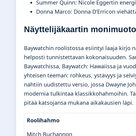
Summer Quinn: Nicole Eggertin energi
Donna Marco: Donna D’Erricon viehätt
Näyttelijäkaartin monimuot
Baywatchin roolistossa esiintyi laaja kirjo n
helposti tunnistettavan kokonaisuuden. Sar
Baywatchissa, Baywatch: Hawaiissa ja vuoden
yhteisen teeman: rohkeus, ystävyys ja selv
nähtiin uudistettu versio, jossa Dwayne Jo
modernia tulkintaa klassikkohahmoihin. Tä
pitää katsojansa mukana aikakausien läpi.
Roolihahmo
Mitch Buchannon