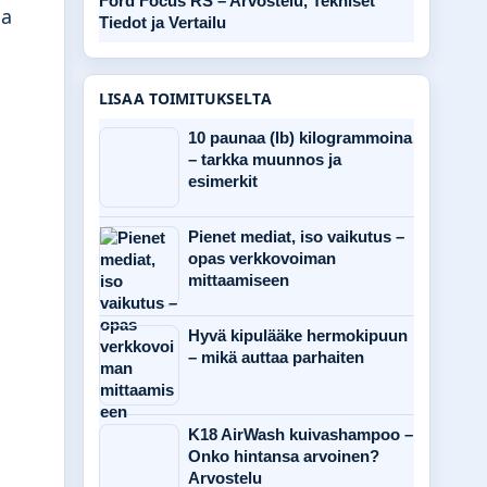
Ford Focus RS – Arvostelu, Tekniset
ja
Tiedot ja Vertailu
LISAA TOIMITUKSELTA
10 paunaa (lb) kilogrammoina
– tarkka muunnos ja
esimerkit
Pienet mediat, iso vaikutus –
opas verkkovoiman
mittaamiseen
Hyvä kipulääke hermokipuun
– mikä auttaa parhaiten
K18 AirWash kuivashampoo –
Onko hintansa arvoinen?
Arvostelu