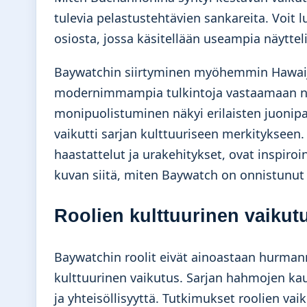
tulevia pelastustehtävien sankareita. Voit l
osiosta, jossa käsitellään useampia näytte
Baywatchin siirtyminen myöhemmin Hawaijiin
modernimmampia tulkintoja vastaamaan nyk
monipuolistuminen näkyi erilaisten juonip
vaikutti sarjan kulttuuriseen merkitykseen.
haastattelut ja urakehitykset, ovat inspiro
kuvan siitä, miten Baywatch on onnistunut 
Roolien kulttuurinen vaikut
Baywatchin roolit eivät ainoastaan hurmann
kulttuurinen vaikutus. Sarjan hahmojen kaut
ja yhteisöllisyyttä. Tutkimukset roolien vai