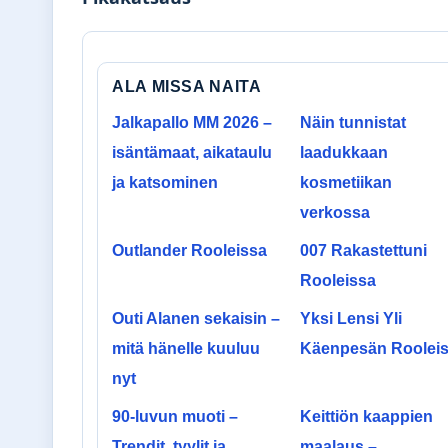
ALA MISSA NAITA
Jalkapallo MM 2026 –
Näin tunnistat
isäntämaat, aikataulu
laadukkaan
ja katsominen
kosmetiikan
verkossa
Outlander Rooleissa
007 Rakastettuni
Rooleissa
Outi Alanen sekaisin –
Yksi Lensi Yli
mitä hänelle kuuluu
Käenpesän Roolei
nyt
90-luvun muoti –
Keittiön kaappien
Trendit, tyylit ja
maalaus –