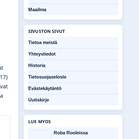
Maailma
SIVUSTON SIVUT
Tietoa meistä
Yhteystiedot
Historia
ät
17)
Tietosuojaseloste
ivat
Evästekäytäntö
ja
Uutiskirje
LUE MYOS
Roba Rooleissa