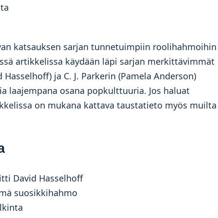
sta
avan katsauksen sarjan tunnetuimpiin roolihahmoihin 
ässä artikkelissa käydään läpi sarjan merkittävimmät
 Hasselhoff) ja C. J. Parkerin (Pamela Anderson)
lia laajempana osana popkulttuuria. Jos haluat
tikkelissa on mukana kattava taustatieto myös muilta
a
itti David Hasselhoff
tämä suosikkihahmo
lkinta