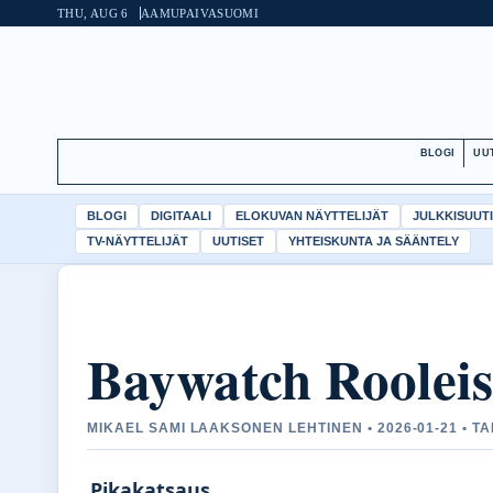
THU, AUG 6
AAMUPAIVA
SUOMI
BLOGI
UU
BLOGI
DIGITAALI
ELOKUVAN NÄYTTELIJÄT
JULKKISUUT
TV-NÄYTTELIJÄT
UUTISET
YHTEISKUNTA JA SÄÄNTELY
Baywatch Rooleis
MIKAEL SAMI LAAKSONEN LEHTINEN • 2026-01-21 • T
Pikakatsaus