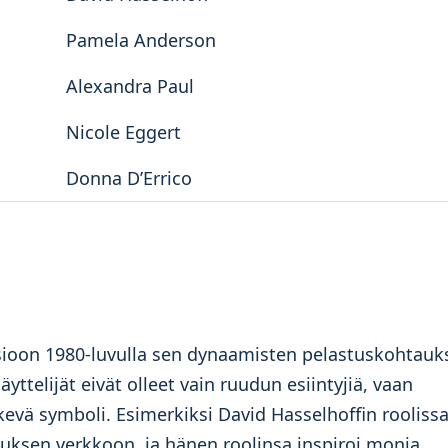
Pamela Anderson
Alexandra Paul
Nicole Eggert
Donna D’Errico
ioon 1980-luvulla sen dynaamisten pelastuskohtauk
ttelijät eivät olleet vain ruudun esiintyjiä, vaan
evä symboli. Esimerkiksi David Hasselhoffin rooliss
uksen verkkoon, ja hänen roolinsa inspiroi monia