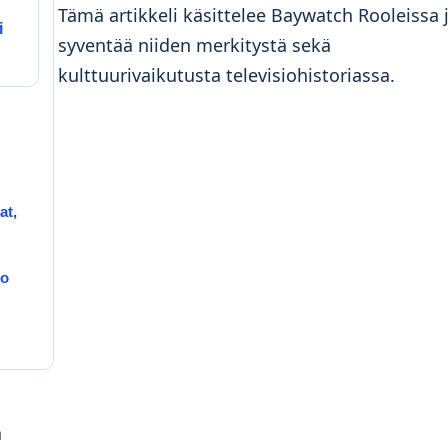
Tämä artikkeli käsittelee Baywatch Rooleissa 
i
syventää niiden merkitystä sekä
kulttuurivaikutusta televisiohistoriassa.
at,
ko
a