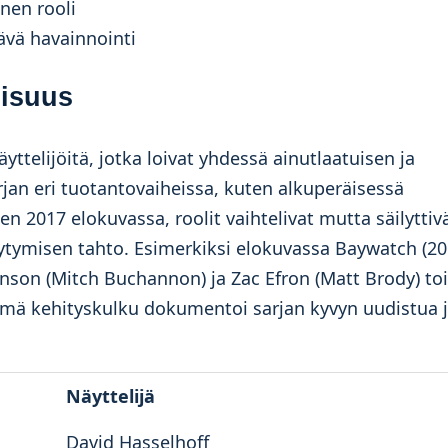
nen rooli
ävä havainnointi
oisuus
äyttelijöitä, jotka loivat yhdessä ainutlaatuisen ja
jan eri tuotantovaiheissa, kuten alkuperäisessä
 2017 elokuvassa, roolit vaihtelivat mutta säilyttiv
iytymisen tahto. Esimerkiksi elokuvassa Baywatch (20
hnson (Mitch Buchannon) ja Zac Efron (Matt Brody) to
mä kehityskulku dokumentoi sarjan kyvyn uudistua 
Näyttelijä
David Hasselhoff