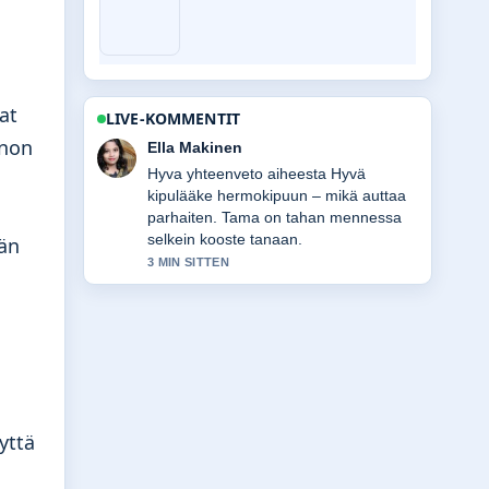
at
LIVE-KOMMENTIT
nnon
Joonas Kallio
Seuraan 10 paunaa (lb) kilogrammoina
– tarkka muunnos...-lahetysta tarkasti
– arvostan tasapainoista savyja.
män
5 MIN SITTEN
yttä