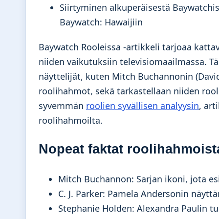
Siirtyminen alkuperäisestä Baywatchi
Baywatch: Hawaijiin
Baywatch Rooleissa -artikkeli tarjoaa katt
niiden vaikutuksiin televisiomaailmassa. T
näyttelijät, kuten Mitch Buchannonin (David
roolihahmot, sekä tarkastellaan niiden roo
syvemmän
roolien syvällisen analyysin
, ar
roolihahmoilta.
Nopeat faktat roolihahmoist
Mitch Buchannon: Sarjan ikoni, jota es
C. J. Parker: Pamela Andersonin näyt
Stephanie Holden: Alexandra Paulin tu