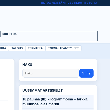
TIETOA MEISTÄ
YHTEYSTIEDOT
HISTORIA
ROOLEISSA
IKKA
TALOUS
TEKNIIKKA
TOIMIALAPÄIVITYKSET
HAKU
Siirry
UUSIMMAT ARTIKKELIT
10 paunaa (lb) kilogrammoina – tarkka
muunnos ja esimerkit