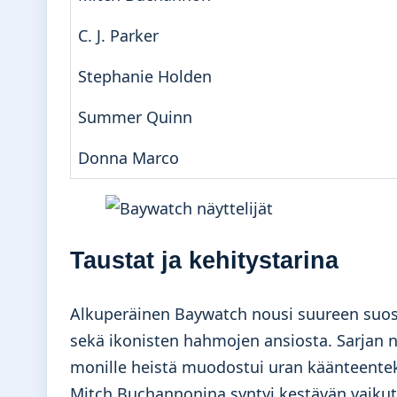
C. J. Parker
Stephanie Holden
Summer Quinn
Donna Marco
Taustat ja kehitystarina
Alkuperäinen Baywatch nousi suureen suos
sekä ikonisten hahmojen ansiosta. Sarjan näy
monille heistä muodostui uran käänteentek
Mitch Buchannonina syntyi kestävän vaikut