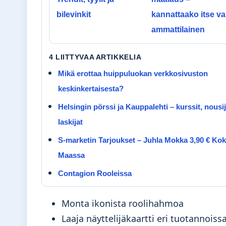
bilevinkit
kannattaako itse va
ammattilainen
4 LIITTYVAA ARTIKKELIA
Mikä erottaa huippuluokan verkkosivuston
keskinkertaisesta?
Helsingin pörssi ja Kauppalehti – kurssit, nousij
laskijat
S-marketin Tarjoukset – Juhla Mokka 3,90 € Ko
Maassa
Contagion Rooleissa
Monta ikonista roolihahmoa
Laaja näyttelijäkaartti eri tuotannoiss