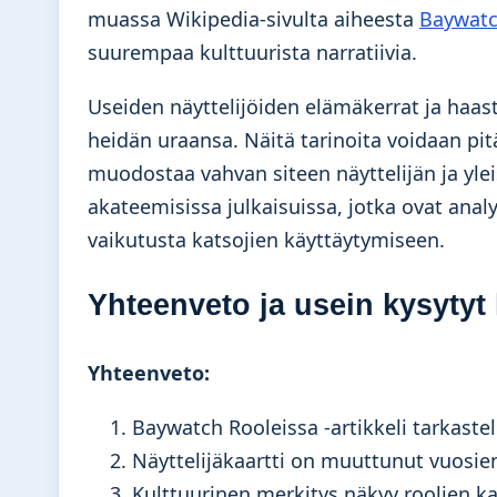
muassa Wikipedia-sivulta aiheesta
Baywat
suurempaa kulttuurista narratiivia.
Useiden näyttelijöiden elämäkerrat ja haas
heidän uraansa. Näitä tarinoita voidaan pitä
muodostaa vahvan siteen näyttelijän ja ylei
akateemisissa julkaisuissa, jotka ovat anal
vaikutusta katsojien käyttäytymiseen.
Yhteenveto ja usein kysyty
Yhteenveto:
Baywatch Rooleissa -artikkeli tarkastel
Näyttelijäkaartti on muuttunut vuosien
Kulttuurinen merkitys näkyy roolien ka