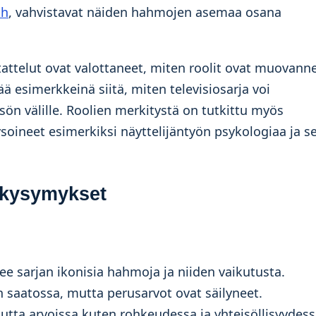
ch
, vahvistavat näiden hahmojen asemaa osana
tattelut ovat valottaneet, miten roolit ovat muovann
ä esimerkkeinä siitä, miten televisiosarja voi
sön välille. Roolien merkitystä on tutkittu myös
ysoineet esimerkiksi näyttelijäntyön psykologiaa ja s
t kysymykset
ee sarjan ikonisia hahmoja ja niiden vaikutusta.
 saatossa, mutta perusarvot ovat säilyneet.
utta arvoissa kuten rohkeudessa ja yhteisöllisyydess