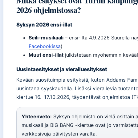
Mitkä esitykset ovat Turun kaupungi
2026 ohjelmistossa?
Syksyn 2026 ensi-illat
Seili-musikaali
– ensi-ilta 4.9.2026 Suurella nä
Facebookissa
)
Muut ensi-illat
julkistetaan myöhemmin kevääl
Uusintaesitykset ja vierailuesitykset
Kevään suosituimpia esityksiä, kuten Addams Famil
uusintana syyskaudella. Lisäksi vierailevia tuotan
kiertue 16.–17.10.2026, täydentävät ohjelmistoa (T
Yhteenveto:
Syksyn ohjelmisto on vielä osittain a
musikaali ja BIG BANG -kiertue ovat jo varmistettu
verkkosivuja päivitysten varalta.