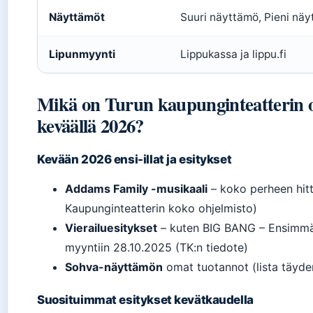
Näyttämöt
Suuri näyttämö, Pieni nä
Lipunmyynti
Lippukassa ja lippu.fi
Mikä on Turun kaupunginteatterin o
keväällä 2026?
Kevään 2026 ensi-illat ja esitykset
Addams Family -musikaali
– koko perheen hitt
Kaupunginteatterin koko ohjelmisto)
Vierailuesitykset
– kuten BIG BANG – Ensimmäi
myyntiin 28.10.2025 (TK:n tiedote)
Sohva-näyttämön
omat tuotannot (lista täyde
Suosituimmat esitykset kevätkaudella