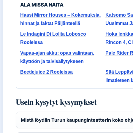
ALA MISSA NAITA
Haasi Mirror Houses – Kokemuksia,
Katsomo Sal
hinnat ja faktat Päijänteellä
Uusimmat Ja
Le Indagini Di Lolita Lobosco
Hoka lenkkar
Rooleissa
Rincon 4, Cl
Vapaa-ajan akku: opas valintaan,
Pale Rider 
käyttöön ja talvisäilytykseen
Beetlejuice 2 Rooleissa
Sää Leppävir
Ilmatieteen l
Usein kysytyt kysymykset
Mistä löydän Turun kaupunginteatterin koko ohj