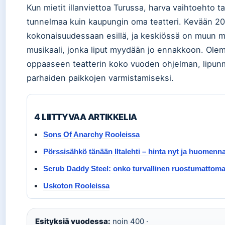
Kun mietit illanviettoa Turussa, harva vaihtoehto t
tunnelmaa kuin kaupungin oma teatteri. Kevään 20
kokonaisuudessaan esillä, ja keskiössä on muun 
musikaali, jonka liput myydään jo ennakkoon. Ol
oppaaseen teatterin koko vuoden ohjelman, lipunm
parhaiden paikkojen varmistamiseksi.
4 LIITTYVAA ARTIKKELIA
Sons Of Anarchy Rooleissa
Pörssisähkö tänään Iltalehti – hinta nyt ja huomenn
Scrub Daddy Steel: onko turvallinen ruostumattomal
Uskoton Rooleissa
Esityksiä vuodessa:
noin 400 ·