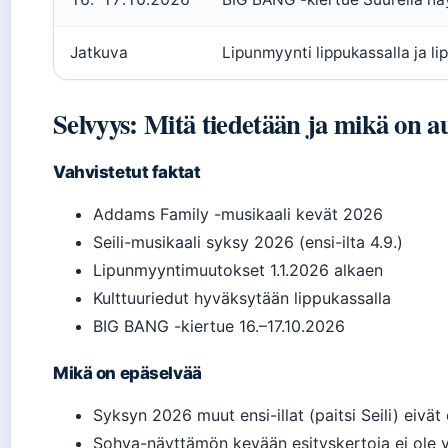
Jatkuva
Lipunmyynti lippukassalla ja lip
Selvyys: Mitä tiedetään ja mikä on a
Vahvistetut faktat
Addams Family -musikaali kevät 2026
Seili-musikaali syksy 2026 (ensi-ilta 4.9.)
Lipunmyyntimuutokset 1.1.2026 alkaen
Kulttuuriedut hyväksytään lippukassalla
BIG BANG -kiertue 16.–17.10.2026
Mikä on epäselvää
Syksyn 2026 muut ensi-illat (paitsi Seili) eivät
Sohva-näyttämön kevään esityskertoja ei ole v