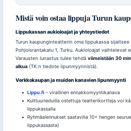
Mistä voin ostaa lippuja Turun kaup
Lippukassan aukioloajat ja yhteystiedot
Turun kaupunginteatterin oma lippukassa sijaitsee
Pohjoisrantakatu 1, Turku. Aukioloajat vaihtelevat
Varausten lunastus tulee tehdä
viimeistään 30 mi
alkua
(TK:n tiedote lipunmyynnistä).
Verkkokaupan ja muiden kanavien lipunmyynti
Lippu.fi
– virallinen ennakkomyyntikanava
Kulttuurieduilla ostettuja teatterikortteja voi k
lippukassalla
Ryhmäalennukset saatavilla 10+ hengen seurueil
lippukassasta)