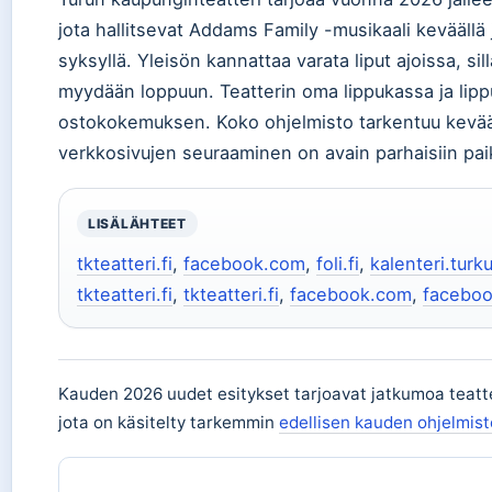
jota hallitsevat Addams Family -musikaali keväällä j
syksyllä. Yleisön kannattaa varata liput ajoissa, si
myydään loppuun. Teatterin oma lippukassa ja lippu
ostokokemuksen. Koko ohjelmisto tarkentuu kevää
verkkosivujen seuraaminen on avain parhaisiin pai
LISÄLÄHTEET
tkteatteri.fi
,
facebook.com
,
foli.fi
,
kalenteri.turku
tkteatteri.fi
,
tkteatteri.fi
,
facebook.com
,
facebo
Kauden 2026 uudet esitykset tarjoavat jatkumoa teatt
jota on käsitelty tarkemmin
edellisen kauden ohjelmist