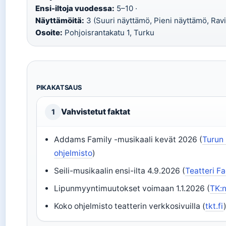
Ensi-iltoja vuodessa:
5–10 ·
Näyttämöitä:
3 (Suuri näyttämö, Pieni näyttämö, Ravi
Osoite:
Pohjoisrantakatu 1, Turku
PIKAKATSAUS
Vahvistetut faktat
1
Addams Family -musikaali kevät 2026 (
Turun
ohjelmisto
)
Seili-musikaalin ensi-ilta 4.9.2026 (
Teatteri F
Lipunmyyntimuutokset voimaan 1.1.2026 (
TK:n
Koko ohjelmisto teatterin verkkosivuilla (
tkt.fi