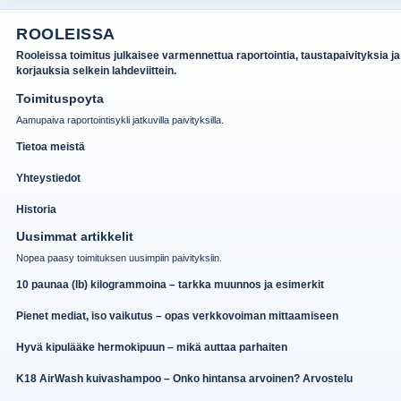
ROOLEISSA
Rooleissa toimitus julkaisee varmennettua raportointia, taustapaivityksia ja
korjauksia selkein lahdeviittein.
Toimituspoyta
Aamupaiva raportointisykli jatkuvilla paivityksilla.
Tietoa meistä
Yhteystiedot
Historia
Uusimmat artikkelit
Nopea paasy toimituksen uusimpiin paivityksiin.
10 paunaa (lb) kilogrammoina – tarkka muunnos ja esimerkit
Pienet mediat, iso vaikutus – opas verkkovoiman mittaamiseen
Hyvä kipulääke hermokipuun – mikä auttaa parhaiten
K18 AirWash kuivashampoo – Onko hintansa arvoinen? Arvostelu