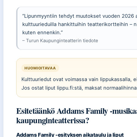
”Lipunmyyntiin tehdyt muutokset vuoden 2026 a
kulttuurieduilla hankittuihin teatterikortteihin – n
kuten ennenkin.”
– Turun Kaupunginteatterin tiedote
HUOMIOITAVAA
Kulttuuriedut ovat voimassa vain lippukassalla, 
Jos ostat liput lippu.fi:stä, maksat normaalihinna
Esitetäänkö Addams Family -musika
kaupunginteatterissa?
Addams Family -esityksen aikataulu ja liput