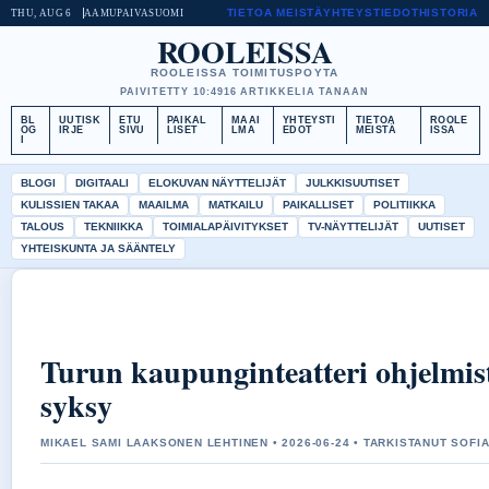
TIETOA MEISTÄ
YHTEYSTIEDOT
HISTORIA
THU, AUG 6
AAMUPAIVA
SUOMI
ROOLEISSA
ROOLEISSA TOIMITUSPOYTA
PAIVITETTY 10:49
16 ARTIKKELIA TANAAN
BL
UUTISK
ETU
PAIKAL
MAAI
YHTEYSTI
TIETOA
ROOLE
OG
IRJE
SIVU
LISET
LMA
EDOT
MEISTÄ
ISSA
I
BLOGI
DIGITAALI
ELOKUVAN NÄYTTELIJÄT
JULKKISUUTISET
KULISSIEN TAKAA
MAAILMA
MATKAILU
PAIKALLISET
POLITIIKKA
TALOUS
TEKNIIKKA
TOIMIALAPÄIVITYKSET
TV-NÄYTTELIJÄT
UUTISET
YHTEISKUNTA JA SÄÄNTELY
Turun kaupunginteatteri ohjelmist
syksy
MIKAEL SAMI LAAKSONEN LEHTINEN • 2026-06-24 • TARKISTANUT SOFIA