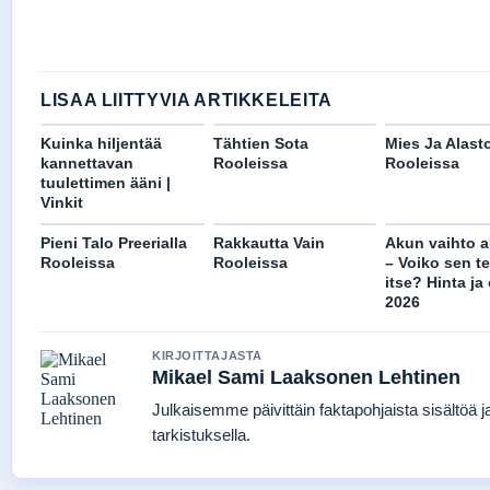
LISAA LIITTYVIA ARTIKKELEITA
Kuinka hiljentää
Tähtien Sota
Mies Ja Alast
kannettavan
Rooleissa
Rooleissa
tuulettimen ääni |
Vinkit
Pieni Talo Preerialla
Rakkautta Vain
Akun vaihto 
Rooleissa
Rooleissa
– Voiko sen t
itse? Hinta ja
2026
KIRJOITTAJASTA
Mikael Sami Laaksonen Lehtinen
Julkaisemme päivittäin faktapohjaista sisältöä ja
tarkistuksella.