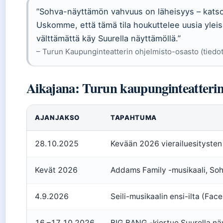
”Sohva-näyttämön vahvuus on läheisyys – katsoj
Uskomme, että tämä tila houkuttelee uusia yleisö
välttämättä käy Suurella näyttämöllä.”
– Turun Kaupunginteatterin ohjelmisto-osasto (tiedo
Aikajana: Turun kaupunginteatterin
AJANJAKSO
TAPAHTUMA
28.10.2025
Kevään 2026 vierailuesitysten
Kevät 2026
Addams Family -musikaali, So
4.9.2026
Seili-musikaalin ensi-ilta (Fac
16.–17.10.2026
BIG BANG -kiertue Suurella nä