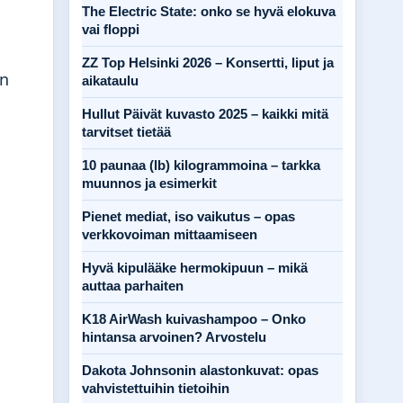
The Electric State: onko se hyvä elokuva
vai floppi
ZZ Top Helsinki 2026 – Konsertti, liput ja
in
aikataulu
Hullut Päivät kuvasto 2025 – kaikki mitä
tarvitset tietää
10 paunaa (lb) kilogrammoina – tarkka
muunnos ja esimerkit
Pienet mediat, iso vaikutus – opas
verkkovoiman mittaamiseen
Hyvä kipulääke hermokipuun – mikä
auttaa parhaiten
K18 AirWash kuivashampoo – Onko
hintansa arvoinen? Arvostelu
Dakota Johnsonin alastonkuvat: opas
vahvistettuihin tietoihin