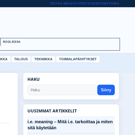
TIETOA MEISTÄ
YHTEYSTIEDOT
HISTORIA
ROOLEISSA
IKKA
TALOUS
TEKNIIKKA
TOIMIALAPÄIVITYKSET
HAKU
Siirry
UUSIMMAT ARTIKKELIT
i.e. meaning – Mitä i.e. tarkoittaa ja miten
sitä käytetään