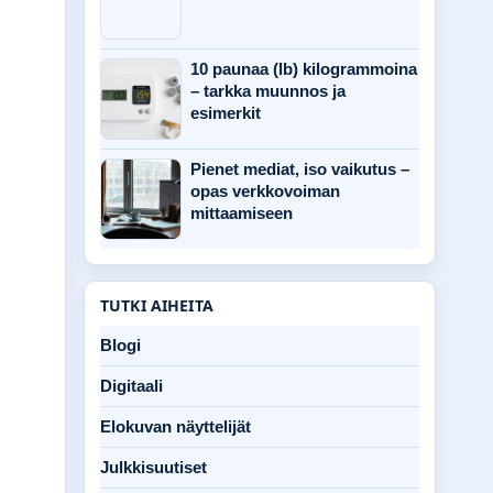
10 paunaa (lb) kilogrammoina
– tarkka muunnos ja
esimerkit
Pienet mediat, iso vaikutus –
opas verkkovoiman
mittaamiseen
TUTKI AIHEITA
Blogi
Digitaali
Elokuvan näyttelijät
Julkkisuutiset