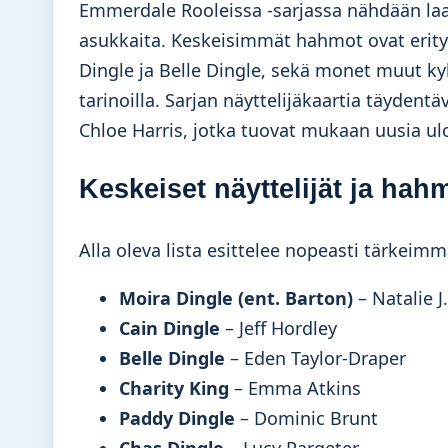
Emmerdale Rooleissa -sarjassa nähdään laaja
asukkaita. Keskeisimmät hahmot ovat erityi
Dingle ja Belle Dingle, sekä monet muut kylä
tarinoilla. Sarjan näyttelijäkaartia täydent
Chloe Harris, jotka tuovat mukaan uusia u
Keskeiset näyttelijät ja hah
Alla oleva lista esittelee nopeasti tärkeim
Moira Dingle (ent. Barton)
– Natalie 
Cain Dingle
– Jeff Hordley
Belle Dingle
– Eden Taylor-Draper
Charity King
– Emma Atkins
Paddy Dingle
– Dominic Brunt