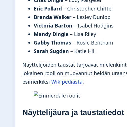
Chas Dingle
– Lucy Pargeter
Eric Pollard
– Christopher Chittel
Brenda Walker
– Lesley Dunlop
Victoria Barton
– Isabel Hodgins
Mandy Dingle
– Lisa Riley
Gabby Thomas
– Rosie Bentham
Sarah Sugden
– Katie Hill
Näyttelijöiden taustat tarjoavat mielenkiin
jokainen rooli on muovannut heidän uraansa.
esimerkiksi
Wikipediasta
.
Näyttelijäura ja taustatiedot