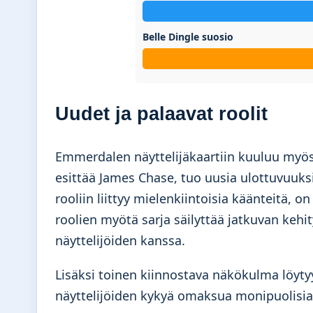
Belle Dingle suosio
Uudet ja palaavat roolit
Emmerdalen näyttelijäkaartiin kuuluu myös 
esittää James Chase, tuo uusia ulottuvuuksia
rooliin liittyy mielenkiintoisia käänteitä,
roolien myötä sarja säilyttää jatkuvan kehi
näyttelijöiden kanssa.
Lisäksi toinen kiinnostava näkökulma löyt
näyttelijöiden kykyä omaksua monipuolisia r