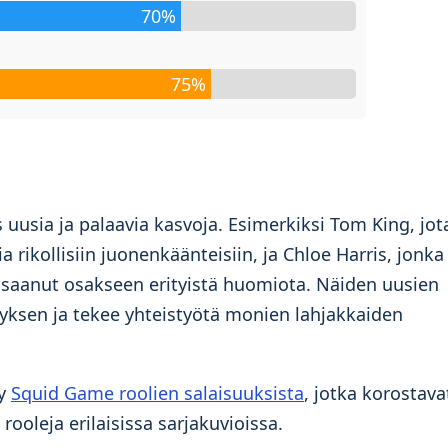
70%
75%
uusia ja palaavia kasvoja. Esimerkiksi Tom King, jot
 rikollisiin juonenkäänteisiin, ja Chloe Harris, jonka
 on saanut osakseen erityistä huomiota. Näiden uusien
tyksen ja tekee yhteistyötä monien lahjakkaiden
yy
Squid Game roolien salaisuuksista
, jotka korostava
ooleja erilaisissa sarjakuvioissa.