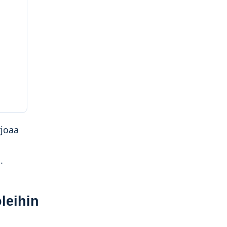
rjoaa
.
leihin