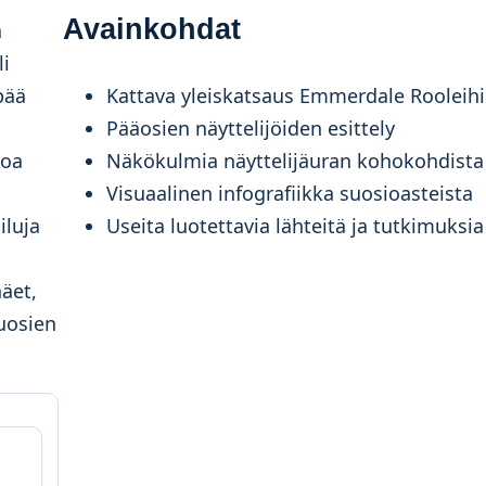
Avainkohdat
a
li
Kattava yleiskatsaus Emmerdale Rooleih
pää
Pääosien näyttelijöiden esittely
Näkökulmia näyttelijäuran kohokohdista
toa
Visuaalinen infografiikka suosioasteista
Useita luotettavia lähteitä ja tutkimuksia
iluja
näet,
uosien