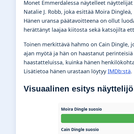
Monet Emmerdalessa näytelleet näyttelijät 
Natalie J. Robb, joka esittää Moira Dingle
Hänen uransa päätavoitteena on ollut luoda
herättänyt laajaa kiitosta sekä katsojilta että
Toinen merkittävä hahmo on Cain Dingle, jot
ajan myötä ja hän on haastanut perinteisiä n
haastatteluissa, kuinka hänen henkilökohta
Lisätietoa hänen urastaan löytyy
IMDb:stä
.
Visuaalinen esitys näyttelij
Moira Dingle suosio
Cain Dingle suosio