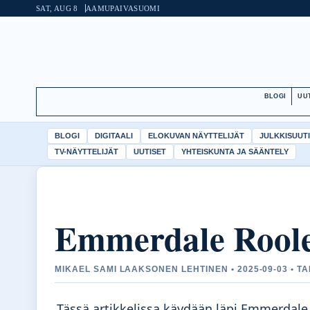
SAT, AUG 8
AAMUPAIVA
SUOMI
BLOGI
UU
BLOGI
DIGITAALI
ELOKUVAN NÄYTTELIJÄT
JULKKISUUT
TV-NÄYTTELIJÄT
UUTISET
YHTEISKUNTA JA SÄÄNTELY
Emmerdale Roole
MIKAEL SAMI LAAKSONEN LEHTINEN • 2025-09-03 • T
Tässä artikkelissa käydään läpi Emmerdale