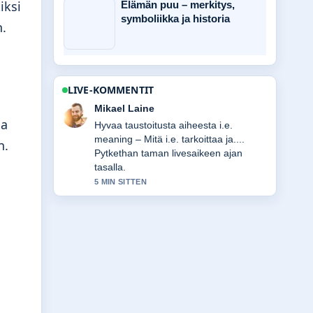
iksi
Elämän puu – merkitys,
symboliikka ja historia
n.
LIVE-KOMMENTIT
Ella Makinen
sa
Raportointi The Electric State: onko se
hyvä elokuva...-aiheesta tuntuu
n.
luotettavalta ja helppolukuiselta.
7 MIN SITTEN