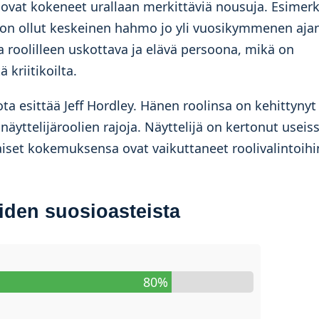
ovat kokeneet urallaan merkittäviä nousuja. Esimerk
ä, on ollut keskeinen hahmo jo yli vuosikymmenen aja
 roolilleen uskottava ja elävä persoona, mikä on
 kriitikoilta.
a esittää Jeff Hordley. Hänen roolinsa on kehittynyt
äyttelijäroolien rajoja. Näyttelijä on kertonut useis
iset kokemuksensa ovat vaikuttaneet roolivalintoihi
öiden suosioasteista
80%