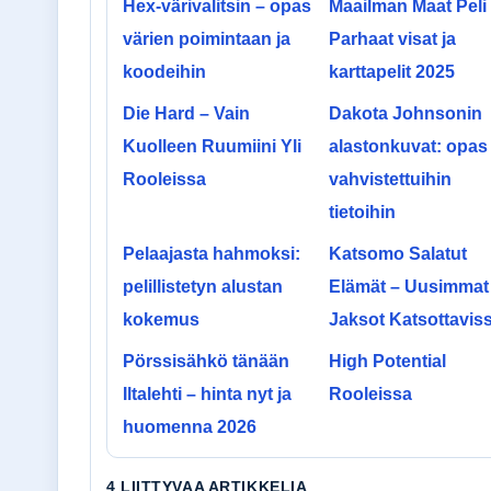
Hex-värivalitsin – opas
Maailman Maat Peli
värien poimintaan ja
Parhaat visat ja
koodeihin
karttapelit 2025
Die Hard – Vain
Dakota Johnsonin
Kuolleen Ruumiini Yli
alastonkuvat: opas
Rooleissa
vahvistettuihin
tietoihin
Pelaajasta hahmoksi:
Katsomo Salatut
pelillistetyn alustan
Elämät – Uusimmat
kokemus
Jaksot Katsottavis
Pörssisähkö tänään
High Potential
Iltalehti – hinta nyt ja
Rooleissa
huomenna 2026
4 LIITTYVAA ARTIKKELIA