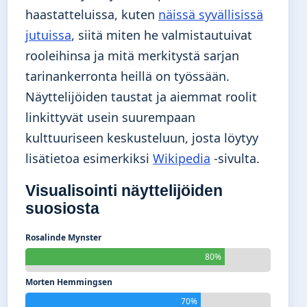
haastatteluissa, kuten
näissä syvällisissä
jutuissa
, siitä miten he valmistautuivat
rooleihinsa ja mitä merkitystä sarjan
tarinankerronta heillä on työssään.
Näyttelijöiden taustat ja aiemmat roolit
linkittyvät usein suurempaan
kulttuuriseen keskusteluun, josta löytyy
lisätietoa esimerkiksi
Wikipedia
-sivulta.
Visualisointi näyttelijöiden
suosiosta
Rosalinde Mynster
80%
Morten Hemmingsen
70%