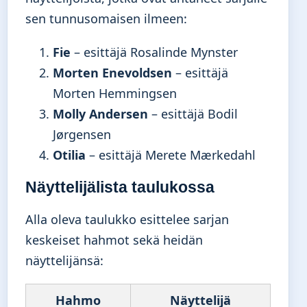
sen tunnusomaisen ilmeen:
Fie
– esittäjä Rosalinde Mynster
Morten Enevoldsen
– esittäjä
Morten Hemmingsen
Molly Andersen
– esittäjä Bodil
Jørgensen
Otilia
– esittäjä Merete Mærkedahl
Näyttelijälista taulukossa
Alla oleva taulukko esittelee sarjan
keskeiset hahmot sekä heidän
näyttelijänsä:
Hahmo
Näyttelijä