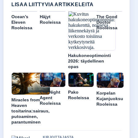
LISAA LIITTYVIA ARTIKKELEITA
Ocean’s
Häjyt
The Good
Eleven
Rooleissa
Doctor
Rooleissa
Rooleissa
Hakukoneoptimointi
2026: täydellinen
opas
The Night
Pako
Korpelan
Agent
Rooleissa
Kujanjuoksu
Miracles from
Rooleissa
Rooleissa
Heaven
tositarina:sairaus,
putoaminen,
parantuminen
KIRJOITTAJASTA