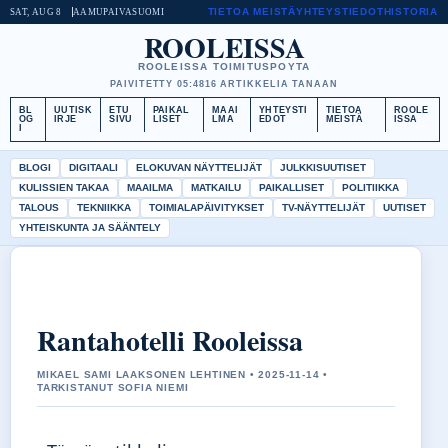
TIETOA MEISTÄ
YHTEYSTIEDOT
HISTORIA
SAT, AUG 8
AAMUPAIVA
SUOMI
ROOLEISSA
ROOLEISSA TOIMITUSPOYTA
PAIVITETTY 05:48
16 ARTIKKELIA TANAAN
BL
UUTISK
ETU
PAIKAL
MAAI
YHTEYSTI
TIETOA
ROOLE
OG
IRJE
SIVU
LISET
LMA
EDOT
MEISTÄ
ISSA
I
BLOGI
DIGITAALI
ELOKUVAN NÄYTTELIJÄT
JULKKISUUTISET
KULISSIEN TAKAA
MAAILMA
MATKAILU
PAIKALLISET
POLITIIKKA
TALOUS
TEKNIIKKA
TOIMIALAPÄIVITYKSET
TV-NÄYTTELIJÄT
UUTISET
YHTEISKUNTA JA SÄÄNTELY
Rantahotelli Rooleissa
MIKAEL SAMI LAAKSONEN LEHTINEN • 2025-11-14 •
TARKISTANUT SOFIA NIEMI