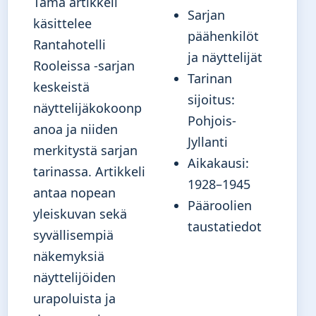
Tämä artikkeli
Sarjan
käsittelee
päähenkilöt
Rantahotelli
ja näyttelijät
Rooleissa -sarjan
Tarinan
keskeistä
sijoitus:
näyttelijäkokoonp
Pohjois-
anoa ja niiden
Jyllanti
merkitystä sarjan
Aikakausi:
tarinassa. Artikkeli
1928–1945
antaa nopean
Pääroolien
yleiskuvan sekä
taustatiedot
syvällisempiä
näkemyksiä
näyttelijöiden
urapoluista ja