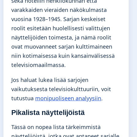
sekä hotellin henkilökunnan että
varakkaiden vieraiden näkökulmasta
vuosina 1928–1945. Sarjan keskeiset
roolit esitetään huolellisesti valittujen
näyttelijöiden toimesta, ja nämä roolit
ovat muovanneet sarjan kulttimaineen
niin kotimaisessa kuin kansainvälisessä
televisiomaailmassa.
Jos haluat lukea lisää sarjojen
vaikutuksesta televisiokulttuuriin, voit
tutustua
monipuoliseen analyysiin
.
Pikalista näyttelijöistä
Tässä on nopea lista tärkeimmistä
näyttelijöistä, jotka ovat antaneet sarjalle