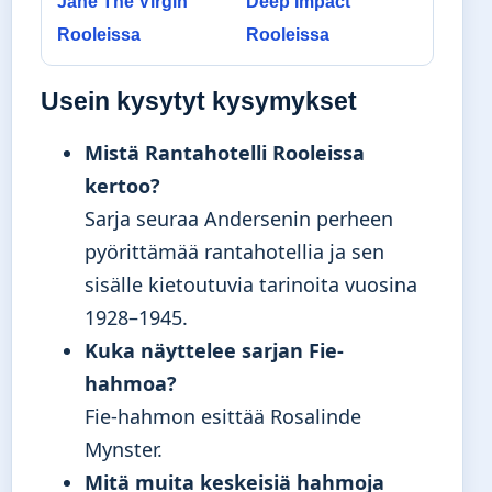
Jane The Virgin
Deep Impact
Rooleissa
Rooleissa
Usein kysytyt kysymykset
Mistä Rantahotelli Rooleissa
kertoo?
Sarja seuraa Andersenin perheen
pyörittämää rantahotellia ja sen
sisälle kietoutuvia tarinoita vuosina
1928–1945.
Kuka näyttelee sarjan Fie-
hahmoa?
Fie-hahmon esittää Rosalinde
Mynster.
Mitä muita keskeisiä hahmoja