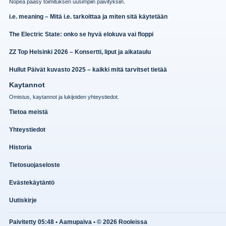
Nopea paasy toimituksen uusimpiin paivityksiin.
i.e. meaning – Mitä i.e. tarkoittaa ja miten sitä käytetään
The Electric State: onko se hyvä elokuva vai floppi
ZZ Top Helsinki 2026 – Konsertti, liput ja aikataulu
Hullut Päivät kuvasto 2025 – kaikki mitä tarvitset tietää
Kaytannot
Omistus, kaytannot ja lukijoiden yhteystiedot.
Tietoa meistä
Yhteystiedot
Historia
Tietosuojaseloste
Evästekäytäntö
Uutiskirje
Paivitetty 05:48 • Aamupaiva • © 2026 Rooleissa