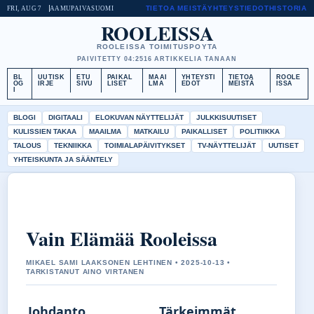
TIETOA MEISTÄ
YHTEYSTIEDOT
HISTORIA
FRI, AUG 7
AAMUPAIVA
SUOMI
ROOLEISSA
ROOLEISSA TOIMITUSPOYTA
PAIVITETTY 04:25
16 ARTIKKELIA TANAAN
BL
UUTISK
ETU
PAIKAL
MAAI
YHTEYSTI
TIETOA
ROOLE
OG
IRJE
SIVU
LISET
LMA
EDOT
MEISTÄ
ISSA
I
BLOGI
DIGITAALI
ELOKUVAN NÄYTTELIJÄT
JULKKISUUTISET
KULISSIEN TAKAA
MAAILMA
MATKAILU
PAIKALLISET
POLITIIKKA
TALOUS
TEKNIIKKA
TOIMIALAPÄIVITYKSET
TV-NÄYTTELIJÄT
UUTISET
YHTEISKUNTA JA SÄÄNTELY
Vain Elämää Rooleissa
MIKAEL SAMI LAAKSONEN LEHTINEN • 2025-10-13 •
TARKISTANUT AINO VIRTANEN
Johdanto
Tärkeimmät