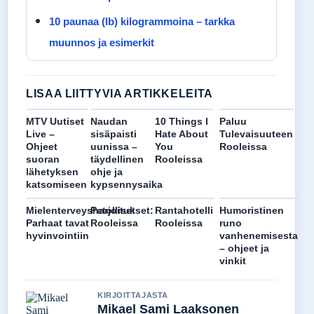
10 paunaa (lb) kilogrammoina – tarkka
muunnos ja esimerkit
LISAA LIITTYVIA ARTIKKELEITA
MTV Uutiset
Naudan
10 Things I
Paluu
Live –
sisäpaisti
Hate About
Tulevaisuuteen
Ohjeet
uunissa –
You
Rooleissa
suoran
täydellinen
Rooleissa
lähetyksen
ohje ja
katsomiseen
kypsennysaika
Mielenterveysharjoitukset:
Petolliset
Rantahotelli
Humoristinen
Parhaat tavat
Rooleissa
Rooleissa
runo
hyvinvointiin
vanhenemisesta
– ohjeet ja
vinkit
KIRJOITTAJASTA
Mikael Sami Laaksonen