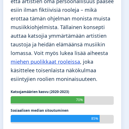
että artistien oma persoonallisuus pääsee
esiin ilman fiktiivisiä rooleja – mikä
erottaa tämän ohjelman monista muista
musiikkiohjelmista. Tällainen konsepti
auttaa katsojia ymmärtämään artistien
taustoja ja heidän elämäänsä musiikin
lomassa. Voit myös lukea lisää aiheesta
miehen puolikkaat rooleissa
, joka
käsittelee toisenlaista näkökulmaa
esiintyjien roolien moninaisuuteen.
Katsojamäärien kasvu (2020-2023)
70%
Sosiaalisen median sitoutuminen
85%