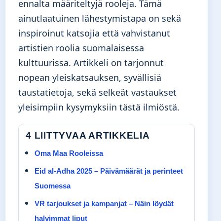
ennalta määriteltyjä rooleja. Tämä
ainutlaatuinen lähestymistapa on sekä
inspiroinut katsojia että vahvistanut
artistien roolia suomalaisessa
kulttuurissa. Artikkeli on tarjonnut
nopean yleiskatsauksen, syvällisiä
taustatietoja, sekä selkeät vastaukset
yleisimpiin kysymyksiin tästä ilmiöstä.
4 LIITTYVAA ARTIKKELIA
Oma Maa Rooleissa
Eid al-Adha 2025 – Päivämäärät ja perinteet
Suomessa
VR tarjoukset ja kampanjat – Näin löydät
halvimmat liput