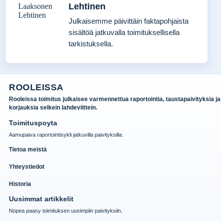
Lehtinen
Julkaisemme päivittäin faktapohjaista
sisältöä jatkuvalla toimituksellisella
tarkistuksella.
ROOLEISSA
Rooleissa toimitus julkaisee varmennettua raportointia, taustapaivityksia ja
korjauksia selkein lahdeviittein.
Toimituspoyta
Aamupaiva raportointisykli jatkuvilla paivityksilla.
Tietoa meistä
Yhteystiedot
Historia
Uusimmat artikkelit
Nopea paasy toimituksen uusimpiin paivityksiin.