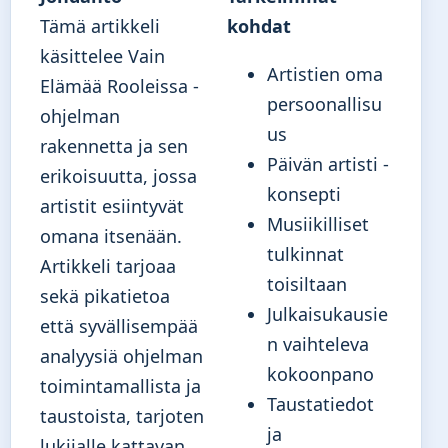
Tämä artikkeli
kohdat
käsittelee Vain
Artistien oma
Elämää Rooleissa -
persoonallisu
ohjelman
us
rakennetta ja sen
Päivän artisti -
erikoisuutta, jossa
konsepti
artistit esiintyvät
Musiikilliset
omana itsenään.
tulkinnat
Artikkeli tarjoaa
toisiltaan
sekä pikatietoa
Julkaisukausie
että syvällisempää
n vaihteleva
analyysiä ohjelman
kokoonpano
toimintamallista ja
Taustatiedot
taustoista, tarjoten
ja
lukijalle kattavan