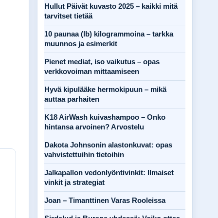
Hullut Päivät kuvasto 2025 – kaikki mitä
tarvitset tietää
10 paunaa (lb) kilogrammoina – tarkka
muunnos ja esimerkit
Pienet mediat, iso vaikutus – opas
verkkovoiman mittaamiseen
Hyvä kipulääke hermokipuun – mikä
auttaa parhaiten
K18 AirWash kuivashampoo – Onko
hintansa arvoinen? Arvostelu
Dakota Johnsonin alastonkuvat: opas
vahvistettuihin tietoihin
Jalkapallon vedonlyöntivinkit: Ilmaiset
vinkit ja strategiat
Joan – Timanttinen Varas Rooleissa