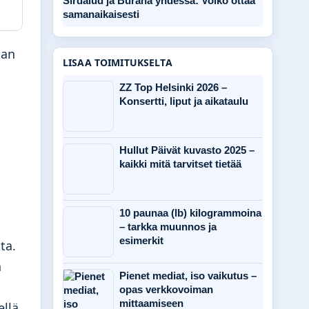
Sirdalud ja Burana yhdessä: Voiko ottaa
samanaikaisesti
aan
LISAA TOIMITUKSELTA
ZZ Top Helsinki 2026 –
Konsertti, liput ja aikataulu
Hullut Päivät kuvasto 2025 –
kaikki mitä tarvitset tietää
10 paunaa (lb) kilogrammoina
– tarkka muunnos ja
esimerkit
ta.
n
Pienet mediat, iso vaikutus –
opas verkkovoiman
mittaamiseen
llä.