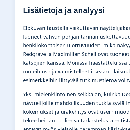
Lisätietoja ja analyysi
Elokuvan taustalla vaikuttavan näyttelijä
luoneet vahvan pohjan tarinan uskottavuude
henkilökohtaisen ulottuvuuden, mikä näkyy
Redgrave ja Maximilian Schell ovat tuoneet
katsojien kanssa. Monissa haastatteluissa 
rooleihinsa ja valmistelleet itseään tilaisuu
esimerkkeihin liittyvää tutkimustietoa voi 
Yksi mielenkiintoinen seikka on, kuinka Dee
näyttelijöille mahdollisuuden tutkia syviä i
kokemukset ja urakehitys ovat usein muod
tekee heidän rooliensa tarkastelusta entist
antavat myös yleisölle paremman käsityksen