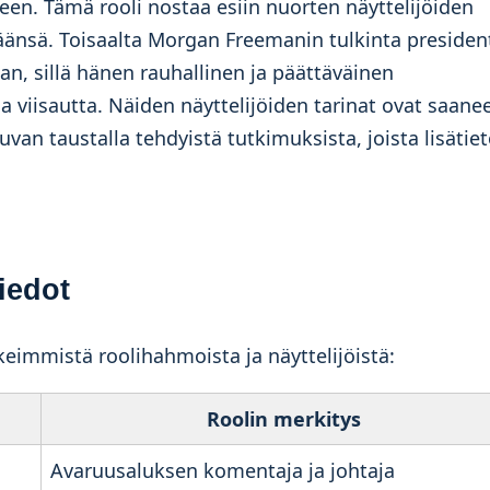
neen. Tämä rooli nostaa esiin nuorten näyttelijöiden
änsä. Toisaalta Morgan Freemanin tulkinta president
n, sillä hänen rauhallinen ja päättäväinen
a viisautta. Näiden näyttelijöiden tarinat ovat saane
uvan taustalla tehdyistä tutkimuksista, joista lisätie
tiedot
keimmistä roolihahmoista ja näyttelijöistä:
Roolin merkitys
Avaruusaluksen komentaja ja johtaja