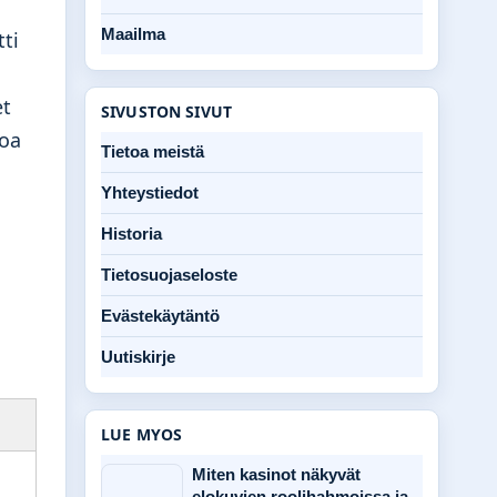
Maailma
ti
et
SIVUSTON SIVUT
toa
Tietoa meistä
Yhteystiedot
Historia
Tietosuojaseloste
Evästekäytäntö
Uutiskirje
LUE MYOS
Miten kasinot näkyvät
elokuvien roolihahmoissa ja