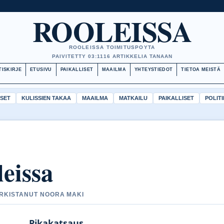
ROOLEISSA
ROOLEISSA TOIMITUSPOYTA
PAIVITETTY 03:11
16 ARTIKKELIA TANAAN
TISKIRJE
ETUSIVU
PAIKALLISET
MAAILMA
YHTEYSTIEDOT
TIETOA MEISTÄ
ISET
KULISSIEN TAKAA
MAAILMA
MATKAILU
PAIKALLISET
POLITI
eissa
TARKISTANUT NOORA MAKI
Pikakatsaus