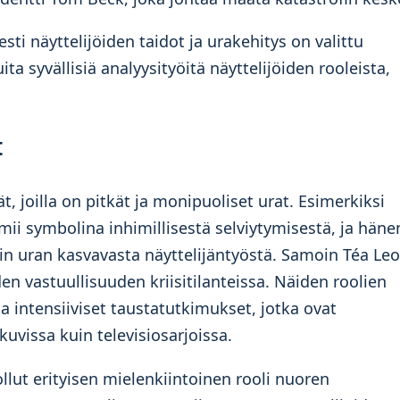
sti näyttelijöiden taidot ja urakehitys on valittu
ta syvällisiä analyysityöitä näyttelijöiden rooleista,
t
t, joilla on pitkät ja monipuoliset urat. Esimerkiksi
ii symbolina inhimillisestä selviytymisestä, ja häne
in uran kasvavasta näyttelijäntyöstä. Samoin Téa Le
en vastuullisuuden kriisitilanteissa. Näiden roolien
a intensiiviset taustatutkimukset, jotka ovat
kuvissa kuin televisiosarjoissa.
lut erityisen mielenkiintoinen rooli nuoren