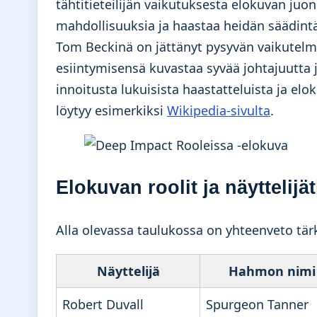
tähtitieteilijän vaikutuksesta elokuvan juo
mahdollisuuksia ja haastaa heidän säädintä
Tom Beckinä on jättänyt pysyvän vaikutelma
esiintymisensä kuvastaa syvää johtajuutta j
innoitusta lukuisista haastatteluista ja elok
löytyy esimerkiksi
Wikipedia-sivulta
.
Elokuvan roolit ja näyttelijä
Alla olevassa taulukossa on yhteenveto tär
Näyttelijä
Hahmon nimi
Robert Duvall
Spurgeon Tanner