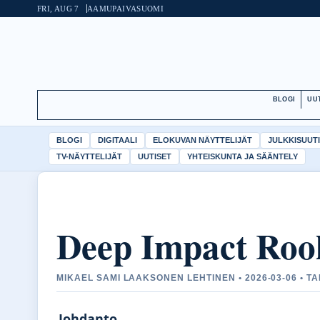
FRI, AUG 7
AAMUPAIVA
SUOMI
BLOGI
UU
BLOGI
DIGITAALI
ELOKUVAN NÄYTTELIJÄT
JULKKISUUT
TV-NÄYTTELIJÄT
UUTISET
YHTEISKUNTA JA SÄÄNTELY
Deep Impact Rool
MIKAEL SAMI LAAKSONEN LEHTINEN • 2026-03-06 • 
Johdanto