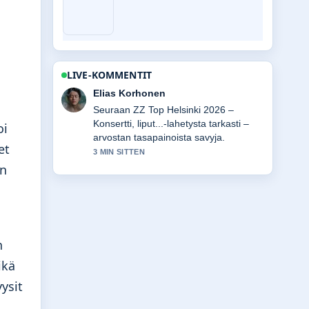
LIVE-KOMMENTIT
Noora Niemi
a
Hyvaa taustoitusta aiheesta Hullut
Päivät kuvasto 2025 – kaikki mitä....
oi
Pytkethan taman livesaikeen ajan
et
tasalla.
5 MIN SITTEN
in
n
ikä
ysit