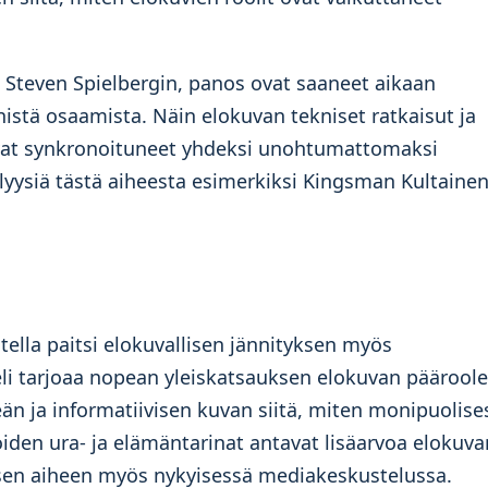
n Steven Spielbergin, panos ovat saaneet aikaan
istä osaamista. Näin elokuvan tekniset ratkaisut ja
ovat synkronoituneet yhdeksi unohtumattomaksi
yysiä tästä aiheesta esimerkiksi
Kingsman Kultaine
ella paitsi elokuvallisen jännityksen myös
eli tarjoaa nopean yleiskatsauksen elokuvan pääroole
keän ja informatiivisen kuvan siitä, miten monipuolise
öiden ura- ja elämäntarinat antavat lisäarvoa elokuva
isen aiheen myös nykyisessä mediakeskustelussa.