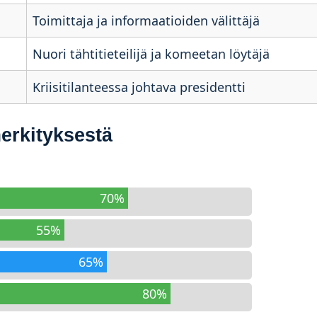
Toimittaja ja informaatioiden välittäjä
Nuori tähtitieteilijä ja komeetan löytäjä
Kriisitilanteessa johtava presidentti
merkityksestä
70%
55%
65%
80%