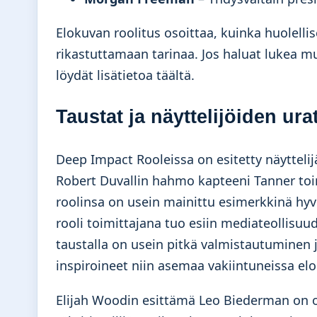
Elokuvan roolitus osoittaa, kuinka huolellise
rikastuttamaan tarinaa. Jos haluat lukea mui
löydät lisätietoa
täältä
.
Taustat ja näyttelijöiden ura
Deep Impact Rooleissa on esitetty näyttelijä
Robert Duvallin hahmo kapteeni Tanner toim
roolinsa on usein mainittu esimerkkinä hyv
rooli toimittajana tuo esiin mediateollisuud
taustalla on usein pitkä valmistautuminen j
inspiroineet niin asemaa vakiintuneissa elo
Elijah Woodin esittämä Leo Biederman on ol