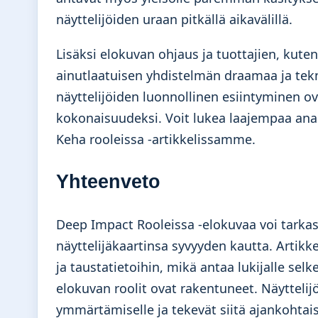
näyttelijöiden uraan pitkällä aikavälillä.
Lisäksi elokuvan ohjaus ja tuottajien, kute
ainutlaatuisen yhdistelmän draamaa ja tekn
näyttelijöiden luonnollinen esiintyminen 
kokonaisuudeksi. Voit lukea laajempaa anal
Keha rooleissa
-artikkelissamme.
Yhteenveto
Deep Impact Rooleissa -elokuvaa voi tarkast
näyttelijäkaartinsa syvyyden kautta. Artikk
ja taustatietoihin, mikä antaa lukijalle sel
elokuvan roolit ovat rakentuneet. Näyttelij
ymmärtämiselle ja tekevät siitä ajankohta