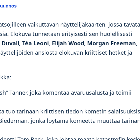
 muunnos
tsojilleen vaikuttavan näyttelijäkaarten, jossa tavat
sia. Elokuva tunnetaan erityisesti sen huolellisesti
 Duvall
,
Téa Leoni
,
Elijah Wood
,
Morgan Freeman
,
Näyttelijöiden ansiosta elokuvan kriittiset hetket ja
kka:
sh” Tanner, joka komentaa avaruusalusta ja toimii
ka tuo tarinaan kriittisen tiedon kometin salaisuuksis
eo Biederman, jonka löytämä komeetta muuttaa tarina
dentti Tom Beck, joka johtaa maata katastrofin keske