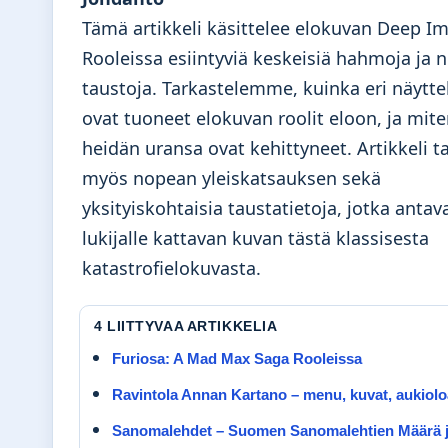
Tämä artikkeli käsittelee elokuvan Deep I
Rooleissa esiintyviä keskeisiä hahmoja ja n
taustoja. Tarkastelemme, kuinka eri näyttel
ovat tuoneet elokuvan roolit eloon, ja mit
heidän uransa ovat kehittyneet. Artikkeli t
myös nopean yleiskatsauksen sekä
yksityiskohtaisia taustatietoja, jotka antav
lukijalle kattavan kuvan tästä klassisesta
katastrofielokuvasta.
4 LIITTYVAA ARTIKKELIA
Furiosa: A Mad Max Saga Rooleissa
Ravintola Annan Kartano – menu, kuvat, aukioloa
Sanomalehdet – Suomen Sanomalehtien Määrä 