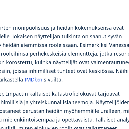
kaarten monipuolisuus ja heidän kokemuksensa ovat
lle. Jokaisen näyttelijän tulkinta on saanut syvän
 heidän aiemmissa rooleissaan. Esimerkiksi Vaness
 rooleihinsa perhekeskeisiä elementtejä, jotka reson
on korostettu, kuinka näyttelijät ovat valmentautune
ksiin, joissa inhimilliset tunteet ovat keskiössä. Näih
tarkastella
IMDb:n
sivuilta.
p Impactin kaltaiset katastrofielokuvat tarjoavat
nhimillisiä ja yhteiskunnallisia teemoja. Näyttelijöide
ostaneet perustan heidän myöhemmälle uralleen, m
ä mielenkiintoisempaa ja opettavaista. Tällaiset analy
 siitä, miten elokuvien roolit ovat vaikuttaneet