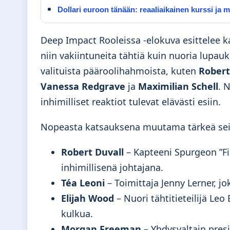
Dollari euroon tänään: reaaliaikainen kurssi ja
Deep Impact Rooleissa -elokuva esittelee ka
niin vakiintuneita tähtiä kuin nuoria lupauk
valituista pääroolihahmoista, kuten
Robert
Vanessa Redgrave
ja
Maximilian Schell
. 
inhimilliset reaktiot tulevat elävästi esiin.
Nopeasta katsauksena muutama tärkeä sei
Robert Duvall
– Kapteeni Spurgeon ”Fi
inhimillisenä johtajana.
Téa Leoni
– Toimittaja Jenny Lerner, jo
Elijah Wood
– Nuori tähtitieteilijä L
kulkua.
Morgan Freeman
– Yhdysvaltain presi