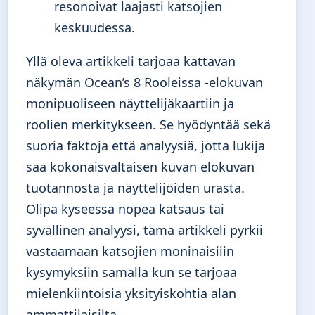
resonoivat laajasti katsojien
keskuudessa.
Yllä oleva artikkeli tarjoaa kattavan
näkymän Ocean’s 8 Rooleissa -elokuvan
monipuoliseen näyttelijäkaartiin ja
roolien merkitykseen. Se hyödyntää sekä
suoria faktoja että analyysiä, jotta lukija
saa kokonaisvaltaisen kuvan elokuvan
tuotannosta ja näyttelijöiden urasta.
Olipa kyseessä nopea katsaus tai
syvällinen analyysi, tämä artikkeli pyrkii
vastaamaan katsojien moninaisiiin
kysymyksiin samalla kun se tarjoaa
mielenkiintoisia yksityiskohtia alan
ammattilaisilta.