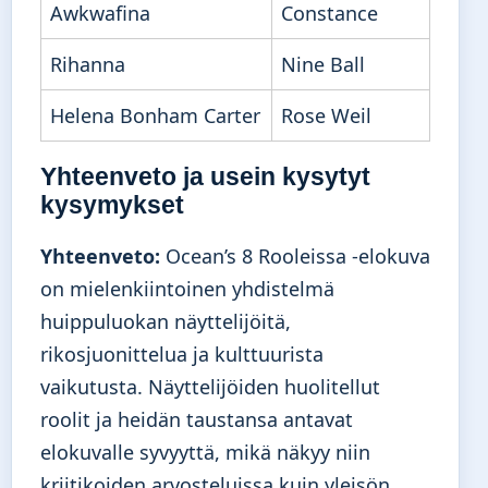
Awkwafina
Constance
Rihanna
Nine Ball
Helena Bonham Carter
Rose Weil
Yhteenveto ja usein kysytyt
kysymykset
Yhteenveto:
Ocean’s 8 Rooleissa -elokuva
on mielenkiintoinen yhdistelmä
huippuluokan näyttelijöitä,
rikosjuonittelua ja kulttuurista
vaikutusta. Näyttelijöiden huolitellut
roolit ja heidän taustansa antavat
elokuvalle syvyyttä, mikä näkyy niin
kriitikoiden arvosteluissa kuin yleisön