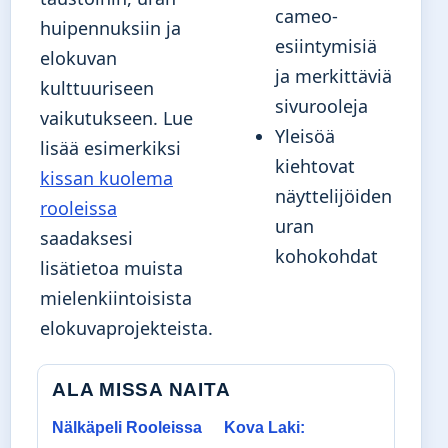
cameo-
huipennuksiin ja
esiintymisiä
elokuvan
ja merkittäviä
kulttuuriseen
sivurooleja
vaikutukseen. Lue
Yleisöä
lisää esimerkiksi
kiehtovat
kissan kuolema
näyttelijöiden
rooleissa
uran
saadaksesi
kohokohdat
lisätietoa muista
mielenkiintoisista
elokuvaprojekteista.
ALA MISSA NAITA
Nälkäpeli Rooleissa
Kova Laki: