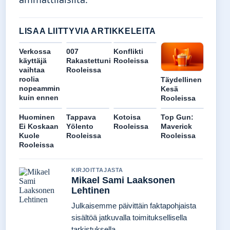
LISAA LIITTYVIA ARTIKKELEITA
Verkossa
007
Konflikti
käyttäjä
Rakastettuni
Rooleissa
vaihtaa
Rooleissa
roolia
Täydellinen
nopeammin
Kesä
kuin ennen
Rooleissa
Huominen
Tappava
Kotoisa
Top Gun:
Ei Koskaan
Yölento
Rooleissa
Maverick
Kuole
Rooleissa
Rooleissa
Rooleissa
KIRJOITTAJASTA
Mikael Sami Laaksonen
Lehtinen
Julkaisemme päivittäin faktapohjaista
sisältöä jatkuvalla toimituksellisella
tarkistuksella.