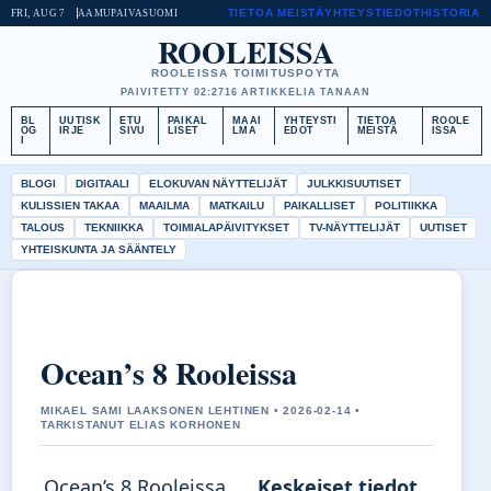
TIETOA MEISTÄ
YHTEYSTIEDOT
HISTORIA
FRI, AUG 7
AAMUPAIVA
SUOMI
ROOLEISSA
ROOLEISSA TOIMITUSPOYTA
PAIVITETTY 02:27
16 ARTIKKELIA TANAAN
BL
UUTISK
ETU
PAIKAL
MAAI
YHTEYSTI
TIETOA
ROOLE
OG
IRJE
SIVU
LISET
LMA
EDOT
MEISTÄ
ISSA
I
BLOGI
DIGITAALI
ELOKUVAN NÄYTTELIJÄT
JULKKISUUTISET
KULISSIEN TAKAA
MAAILMA
MATKAILU
PAIKALLISET
POLITIIKKA
TALOUS
TEKNIIKKA
TOIMIALAPÄIVITYKSET
TV-NÄYTTELIJÄT
UUTISET
YHTEISKUNTA JA SÄÄNTELY
Ocean’s 8 Rooleissa
MIKAEL SAMI LAAKSONEN LEHTINEN • 2026-02-14 •
TARKISTANUT ELIAS KORHONEN
Ocean’s 8 Rooleissa
Keskeiset tiedot