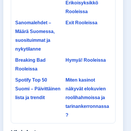
Erikoisyksikkö
Rooleissa
Sanomalehdet –
Exit Rooleissa
Määrä Suomessa,
suosituimmat ja
nykytilanne
Breaking Bad
Hymyä! Rooleissa
Rooleissa
Spotify Top 50
Miten kasinot
Suomi – Päivittäinen
näkyvät elokuvien
lista ja trendit
roolihahmoissa ja
tarinankerronnassa
?