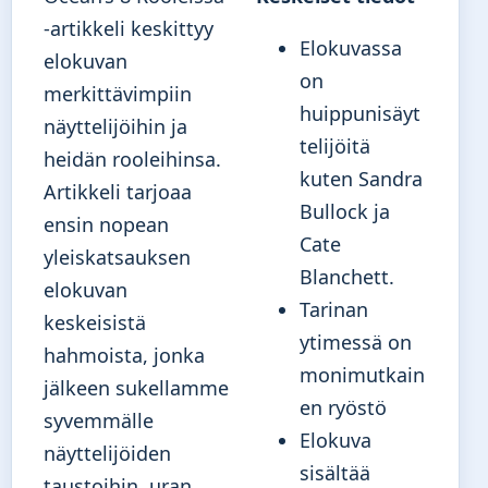
-artikkeli keskittyy
Elokuvassa
elokuvan
on
merkittävimpiin
huippunisäyt
näyttelijöihin ja
telijöitä
heidän rooleihinsa.
kuten Sandra
Artikkeli tarjoaa
Bullock ja
ensin nopean
Cate
yleiskatsauksen
Blanchett.
elokuvan
Tarinan
keskeisistä
ytimessä on
hahmoista, jonka
monimutkain
jälkeen sukellamme
en ryöstö
syvemmälle
Elokuva
näyttelijöiden
sisältää
taustoihin, uran