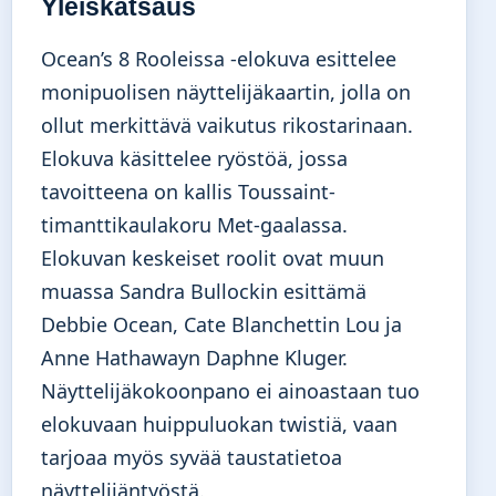
Yleiskatsaus
Ocean’s 8 Rooleissa -elokuva esittelee
monipuolisen näyttelijäkaartin, jolla on
ollut merkittävä vaikutus rikostarinaan.
Elokuva käsittelee ryöstöä, jossa
tavoitteena on kallis Toussaint-
timanttikaulakoru Met-gaalassa.
Elokuvan keskeiset roolit ovat muun
muassa Sandra Bullockin esittämä
Debbie Ocean, Cate Blanchettin Lou ja
Anne Hathawayn Daphne Kluger.
Näyttelijäkokoonpano ei ainoastaan tuo
elokuvaan huippuluokan twistiä, vaan
tarjoaa myös syvää taustatietoa
näyttelijäntyöstä.