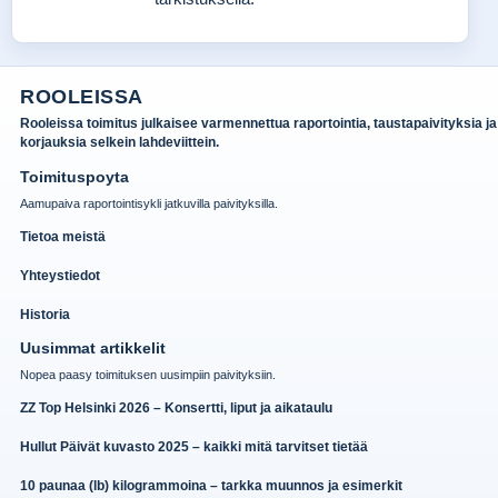
ROOLEISSA
Rooleissa toimitus julkaisee varmennettua raportointia, taustapaivityksia ja
korjauksia selkein lahdeviittein.
Toimituspoyta
Aamupaiva raportointisykli jatkuvilla paivityksilla.
Tietoa meistä
Yhteystiedot
Historia
Uusimmat artikkelit
Nopea paasy toimituksen uusimpiin paivityksiin.
ZZ Top Helsinki 2026 – Konsertti, liput ja aikataulu
Hullut Päivät kuvasto 2025 – kaikki mitä tarvitset tietää
10 paunaa (lb) kilogrammoina – tarkka muunnos ja esimerkit