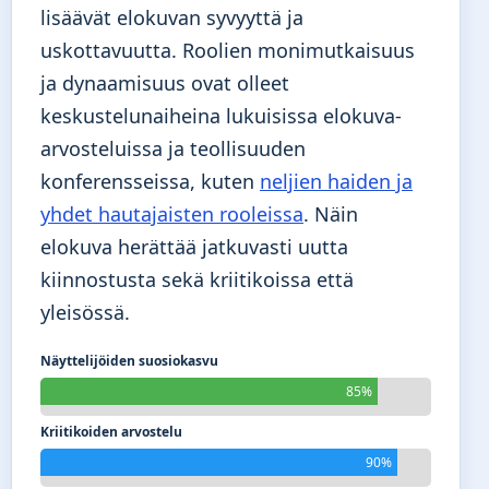
lisäävät elokuvan syvyyttä ja
uskottavuutta. Roolien monimutkaisuus
ja dynaamisuus ovat olleet
keskustelunaiheina lukuisissa elokuva-
arvosteluissa ja teollisuuden
konferensseissa, kuten
neljien haiden ja
yhdet hautajaisten rooleissa
. Näin
elokuva herättää jatkuvasti uutta
kiinnostusta sekä kriitikoissa että
yleisössä.
Näyttelijöiden suosiokasvu
85%
Kriitikoiden arvostelu
90%