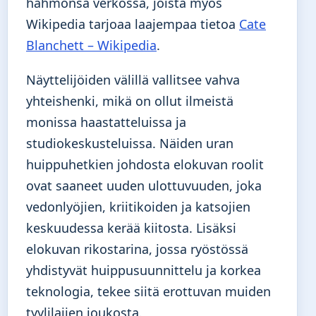
hahmonsa verkossa, joista myös
Wikipedia tarjoaa laajempaa tietoa
Cate
Blanchett – Wikipedia
.
Näyttelijöiden välillä vallitsee vahva
yhteishenki, mikä on ollut ilmeistä
monissa haastatteluissa ja
studiokeskusteluissa. Näiden uran
huippuhetkien johdosta elokuvan roolit
ovat saaneet uuden ulottuvuuden, joka
vedonlyöjien, kriitikoiden ja katsojien
keskuudessa kerää kiitosta. Lisäksi
elokuvan rikostarina, jossa ryöstössä
yhdistyvät huippusuunnittelu ja korkea
teknologia, tekee siitä erottuvan muiden
tyylilajien joukosta.